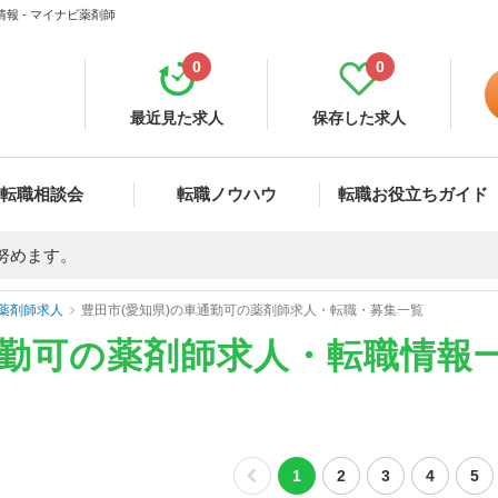
報 - マイナビ薬剤師
0
0
最近見た求人
保存した求人
転職相談会
転職ノウハウ
転職お役立ちガイド
努めます。
薬剤師求人
豊田市(愛知県)の車通勤可の薬剤師求人・転職・募集一覧
通勤可の薬剤師求人・転職情報
1
2
3
4
5