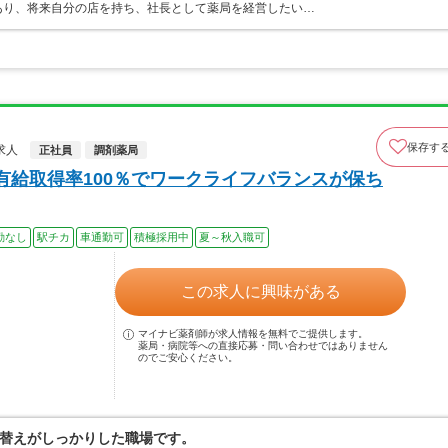
あり、将来自分の店を持ち、社長として薬局を経営したい…
保存す
求人
正社員
調剤薬局
有給取得率100％でワークライフバランスが保ち
勤なし
駅チカ
車通勤可
積極採用中
夏～秋入職可
この求人に興味がある
マイナビ薬剤師が求人情報を無料でご提供します。
薬局・病院等への直接応募・問い合わせではありません
のでご安心ください。
替えがしっかりした職場です。