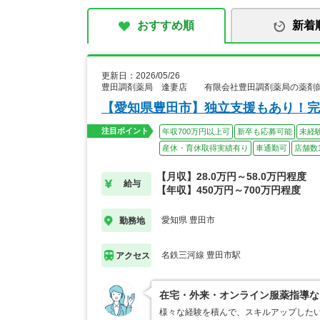
おすすめ順
新着
更新日：2026/05/26
豊田調剤薬局 逢妻店 有限会社豊田調剤薬局の薬剤
【愛知県豊田市】独立支援もあり！完
注目ポイント
年収700万円以上可
新卒も応募可能
未経
産休・育休取得実績有り
車通勤可
店舗数
【月収】28.0万円～58.0万円程度
給与
【年収】450万円～700万円程度
愛知県 豊田市
勤務地
名鉄三河線 豊田市駅
アクセス
在宅・外来・オンライン服薬指導な
様々な経験を積んで、スキルアップした