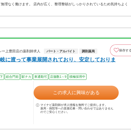
無理なく働けます。 店内が広く、整理整頓がしっかりされているため気持ちよく
保存す
シー上豊田店の薬剤師求人
パート・アルバイト
調剤薬局
岐に渡って事業展開されており、安定しておりま
以下
総合門前
駅チカ
車通勤可
店舗数1～9
積極採用中
この求人に興味がある
マイナビ薬剤師が求人情報を無料でご提供します。
薬局・病院等への直接応募・問い合わせではありません
のでご安心ください。