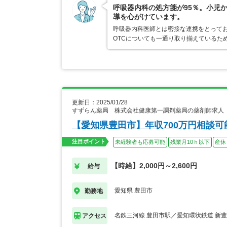
呼吸器内科の処方箋が95％。小児
導を心がけています。
呼吸器内科医師とは密接な連携をとってお
OTCについても一通り取り揃えているた
更新日：2025/01/28
すずらん薬局 株式会社健康第一調剤薬局の薬剤師求人
【愛知県豊田市】年収700万円相談
注目ポイント
未経験者も応募可能
残業月10ｈ以下
産休
【時給】2,000円～2,600円
給与
愛知県 豊田市
勤務地
名鉄三河線 豊田市駅／愛知環状鉄道 新
アクセス