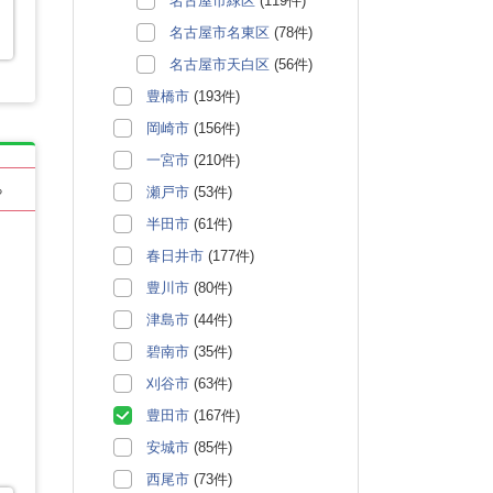
名古屋市緑区
(119件)
名古屋市名東区
(78件)
名古屋市天白区
(56件)
豊橋市
(193件)
岡崎市
(156件)
一宮市
(210件)
る
瀬戸市
(53件)
半田市
(61件)
春日井市
(177件)
豊川市
(80件)
津島市
(44件)
碧南市
(35件)
刈谷市
(63件)
豊田市
(167件)
安城市
(85件)
西尾市
(73件)