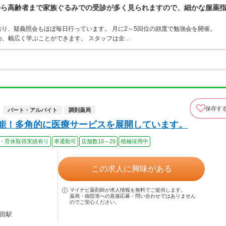
から高齢者まで家族ぐるみでの受診が多く見られますので、細かな服薬
り、疑義照会もほぼ毎日行っています。 月に2～5回位の頻度で勉強会を開催。
め、幅広く学ぶことができます。 スタッフは全…
保存す
パート・アルバイト
調剤薬局
可能！多角的に医療サービスを展開しています。
・育休取得実績有り
車通勤可
店舗数10～29
積極採用中
この求人に興味がある
マイナビ薬剤師が求人情報を無料でご提供します。
薬局・病院等への直接応募・問い合わせではありません
のでご安心ください。
豊田駅