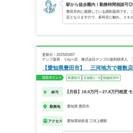
駅から徒歩圏内！勤務時間相談可◎
豊田市内に展開している調剤薬局です。
定となりますので、多科目に触れ、スキ
更新日：2025/03/07
ナンブ薬局 うねべ店 株式会社ナンブの薬剤師求人
【愛知県豊田市】 三河地方で複数店
注目ポイント
車通勤可
店舗数1～9
積極採用中
【月収】18.0万円～27.8万円程度 
給与
愛知県 豊田市
勤務地
愛知環状鉄道 三河上郷駅
アクセス