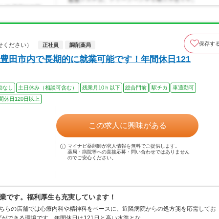
保存す
せください）
正社員
調剤薬局
豊田市内で長期的に就業可能です！年間休日121
勤なし
土日休み（相談可含む）
残業月10ｈ以下
総合門前
駅チカ
車通勤可
間休日120日以上
この求人に興味がある
マイナビ薬剤師が求人情報を無料でご提供します。
薬局・病院等への直接応募・問い合わせではありません
のでご安心ください。
業です。福利厚生も充実しています！
こちらの店舗では心療内科や精神科をベースに、近隣病院からの処方箋を応需してお
ができる環境です。年間休日は121日と高い水準とな…