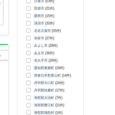
日進市
(53件)
指
田原市
(21件)
愛西市
(15件)
清須市
(32件)
北名古屋市
(55件)
弥富市
(27件)
みよし市
(28件)
あま市
(36件)
る
長久手市
(28件)
愛知郡東郷町
(19件)
西春日井郡豊山町
(14件)
丹羽郡大口町
(16件)
丹羽郡扶桑町
(17件)
海部郡大治町
(7件)
海部郡蟹江町
(21件)
海部郡飛島村
(1件)