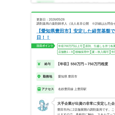
更新日：2026/05/26
調剤薬局の薬剤師求人（法人名非公開 ※詳細はお問合
【愛知県豊田市】安定した経営基盤で
日！！
注目ポイント
年収700万円以上可
原則、引越しを伴う転
店舗数1～9
積極採用中
夏～秋入職可
年
【年収】550万円～750万円程度
給与
愛知県 豊田市
勤務地
名鉄豊田線 上豊田駅
アクセス
大手企業が出資の非常に安定した企
豊田市内に2店舗展開の調剤薬局です。
りますので、多科目に触れ、スキルアップ