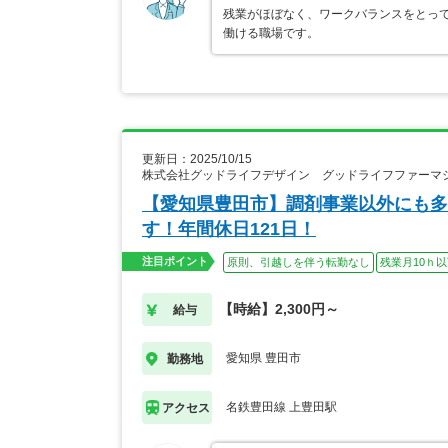
残業がほぼなく、ワークバランスをとって
働ける職場です。
更新日：2025/10/15
株式会社グッドライフデザイン グッドライフファーマ
【愛知県豊田市】調剤事業以外にも多
す！年間休日121日！
注目ポイント
原則、引越しを伴う転勤なし
残業月10ｈ
【時給】2,300円～
給与
愛知県 豊田市
勤務地
名鉄豊田線 上豊田駅
アクセス