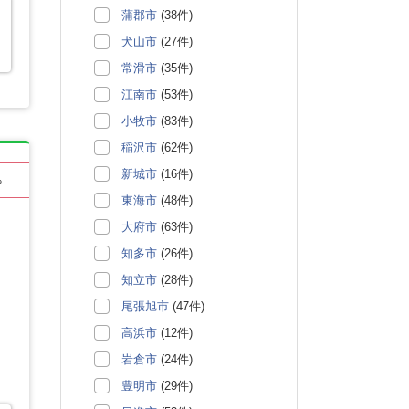
蒲郡市
(38件)
犬山市
(27件)
常滑市
(35件)
江南市
(53件)
小牧市
(83件)
稲沢市
(62件)
新城市
(16件)
る
東海市
(48件)
大府市
(63件)
知多市
(26件)
知立市
(28件)
尾張旭市
(47件)
高浜市
(12件)
岩倉市
(24件)
豊明市
(29件)