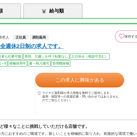
順
給与順
保存す
師求人
正社員
調剤薬局
全週休2日制の求人です。
験者も応募可能
原則、引越しを伴う転勤なし
土日休み（相談可含む）
1～9
積極採用中
夏～秋入職可
管理職候補
この求人に興味がある
マイナビ薬剤師が求人情報を無料でご提供します。
薬局・病院等への直接応募・問い合わせではありません
のでご安心ください。
ど様々なことに挑戦していただける店舗です。
い方におすすめのご職場です。新しいことを積極的に取り入れ、刺激的な環境で働い