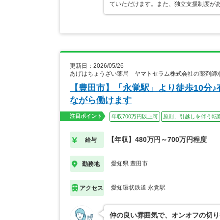
ていただけます。また、独立支援制度が
更新日：2026/05/26
あげはちょうざい薬局 ヤマトセラム株式会社の薬剤師
【豊田市】「永覚駅」より徒歩10分♪
ながら働けます
注目ポイント
年収700万円以上可
原則、引越しを伴う転
【年収】480万円～700万円程度
給与
愛知県 豊田市
勤務地
愛知環状鉄道 永覚駅
アクセス
仲の良い雰囲気で、オンオフの切り