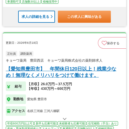
車通勤可
店舗数30以上
積極採用中
求人の詳細を見る
この求人に興味がある
更新日：2026年6月18日
保存する
正社員
調剤薬局
キョーワ薬局 豊田西店 キョーワ薬局株式会社の薬剤師求人
【愛知県豊田市】 年間休日120日以上！残業少な
め！無理なくメリハリをつけて働けます。
【月収】26.0万円～37.5万円
給与
【年収】430万円～600万円
勤務地
愛知県 豊田市
アクセス
名鉄三河線 三河八橋駅
年収600万円以上可
新卒も応募可能
未経験者も応募可能
住宅補助（手当）あり
産休・育休取得実績有り
スキルアップ
車通勤可
店舗数30以上
積極採用中