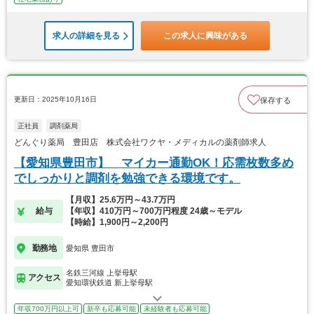
求人の詳細を見る
この求人に興味がある
更新日：2025年10月16日
保存する
正社員
調剤薬局
どんぐり薬局 豊田店 株式会社ワクヤ・メディカルの薬剤師求人
【愛知県豊田市】 マイカー通勤OK！応需枚数多め
でしっかりと調剤を勉強できる環境です。
【月収】25.6万円～43.7万円
給与
【年収】410万円～700万円程度 24歳～モデル
【時給】1,900円～2,200円
勤務地
愛知県 豊田市
名鉄三河線 上挙母駅
アクセス
愛知環状鉄道 新上挙母駅
年収700万円以上可
新卒も応募可能
未経験者も応募可能