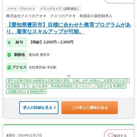
パート・アルバイト
ドラッグストア（調剤併設）
株式会社クスリのアオキ クスリのアオキ 布袋店の薬剤師求人
【愛知県豊田市】目標に合わせた教育プログラムがあ
り、着実なスキルアップが可能。
給与
【時給】2,000円～2,500円
勤務地
愛知県 豊田市
アクセス
名鉄豊田線 浄水駅
新卒も応募可能
未経験者も応募可能
原則、引越しを伴う転勤なし
残業月10ｈ以下
住宅補助（手当）あり
産休・育休取得実績有り
スキルアップ
駅チカ
車通勤可
店舗数30以上
積極採用中
求人の詳細を見る
この求人に興味がある
更新日：2024年11月17日
保存する