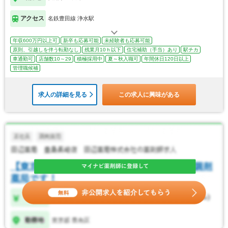
アクセス
名鉄豊田線 浄水駅
年収600万円以上可
新卒も応募可能
未経験者も応募可能
原則、引越しを伴う転勤なし
残業月10ｈ以下
住宅補助（手当）あり
駅チカ
車通勤可
店舗数10～29
積極採用中
夏～秋入職可
年間休日120日以上
管理職候補
求人の詳細を見る
この求人に興味がある