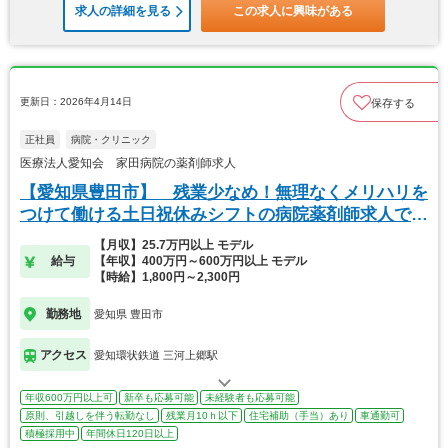
求人の詳細を見る
この求人に興味がある
更新日：2026年4月14日
保存する
正社員
病院・クリニック
医療法人愛知会 家田病院の薬剤師求人
【愛知県豊田市】 残業少なめ！無理なくメリハリを
つけて働ける土日祝休みシフトの病院薬剤師求人で
す。
【月収】25.7万円以上 モデル
給与
【年収】400万円～600万円以上 モデル
【時給】1,800円～2,300円
勤務地
愛知県 豊田市
アクセス
愛知環状鉄道 三河上郷駅
年収600万円以上可
新卒も応募可能
未経験者も応募可能
原則、引越しを伴う転勤なし
残業月10ｈ以下
住宅補助（手当）あり
車通勤可
積極採用中
年間休日120日以上