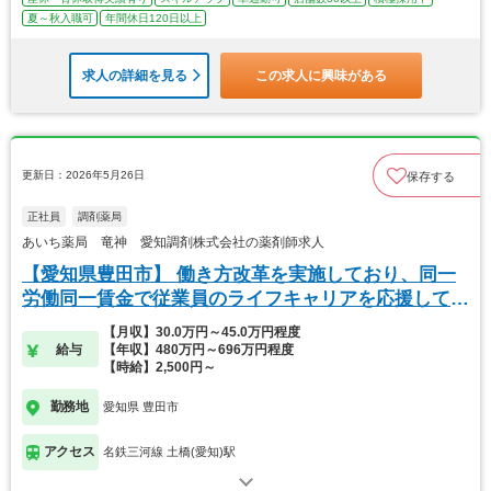
夏～秋入職可
年間休日120日以上
求人の詳細を見る
この求人に興味がある
更新日：2026年5月26日
保存する
正社員
調剤薬局
あいち薬局 竜神 愛知調剤株式会社の薬剤師求人
【愛知県豊田市】 働き方改革を実施しており、同一
労働同一賃金で従業員のライフキャリアを応援してま
す。
【月収】30.0万円～45.0万円程度
給与
【年収】480万円～696万円程度
【時給】2,500円～
勤務地
愛知県 豊田市
アクセス
名鉄三河線 土橋(愛知)駅