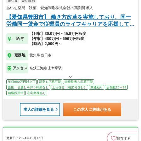
正社員
調剤薬局
あいち薬局 秋葉 愛知調剤株式会社の薬剤師求人
【愛知県豊田市】 働き方改革を実施しており、同一
労働同一賃金で従業員のライフキャリアを応援してま
す。
【月収】30.0万円～45.0万円程度
給与
【年収】480万円～696万円程度
【時給】2,000円～
勤務地
愛知県 豊田市
アクセス
名鉄三河線 上挙母駅
年収650万円以上可
新卒も応募可能
未経験者も応募可能
原則、引越しを伴う転勤なし
土日休み（相談可含む）
車通勤可
店舗数10～29
積極採用中
在宅業務あり
求人の詳細を見る
この求人に興味がある
更新日：2024年12月17日
保存する