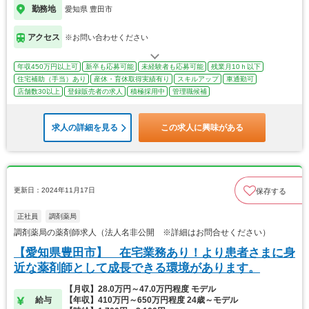
勤務地
愛知県 豊田市
アクセス
※お問い合わせください
年収450万円以上可
新卒も応募可能
未経験者も応募可能
残業月10ｈ以下
住宅補助（手当）あり
産休・育休取得実績有り
スキルアップ
車通勤可
店舗数30以上
登録販売者の求人
積極採用中
管理職候補
求人の詳細を見る
この求人に興味がある
更新日：2024年11月17日
保存する
正社員
調剤薬局
調剤薬局の薬剤師求人（法人名非公開 ※詳細はお問合せください）
【愛知県豊田市】 在宅業務あり！より患者さまに身
近な薬剤師として成長できる環境があります。
【月収】28.0万円～47.0万円程度 モデル
給与
【年収】410万円～650万円程度 24歳～モデル