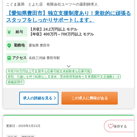
こぐま薬局 とよた店 有限会社ユーツーの薬剤師求人
【愛知県豊田市】独立支援制度あり！意欲的に頑張る
スタッフをしっかりサポートします。
【月収】24.2万円以上 モデル
給与
【年収】400万円～700万円以上 モデル
勤務地
愛知県 豊田市
アクセス
名鉄三河線 豊田市駅
年収700万円以上可
新卒も応募可能
未経験者も応募可能
原則、引越しを伴う転勤なし
産休・育休取得実績有り
車通勤可
店舗数1～9
積極採用中
求人の詳細を見る
この求人に興味がある
更新日：2025年2月21日
保存する