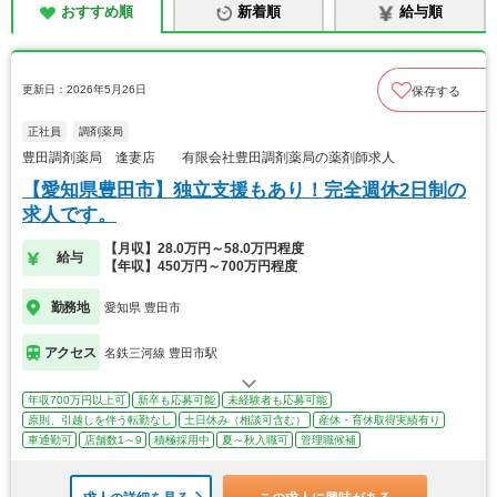
おすすめ順
新着順
給与順
更新日：2026年5月26日
保存する
正社員
調剤薬局
豊田調剤薬局 逢妻店 有限会社豊田調剤薬局の薬剤師求人
【愛知県豊田市】独立支援もあり！完全週休2日制の
求人です。
【月収】28.0万円～58.0万円程度
給与
【年収】450万円～700万円程度
勤務地
愛知県 豊田市
アクセス
名鉄三河線 豊田市駅
年収700万円以上可
新卒も応募可能
未経験者も応募可能
原則、引越しを伴う転勤なし
土日休み（相談可含む）
産休・育休取得実績有り
車通勤可
店舗数1～9
積極採用中
夏～秋入職可
管理職候補