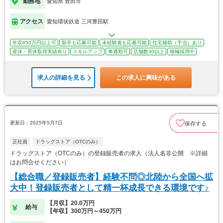
勤務地
愛知県 豊田市
アクセス
愛知環状鉄道 三河豊田駅
年収650万円以上可
新卒も応募可能
未経験者も応募可能
住宅補助（手当）あり
産休・育休取得実績有り
スキルアップ
車通勤可
店舗数30以上
積極採用中
求人の詳細を見る
この求人に興味がある
更新日：2025年5月7日
保存する
正社員
ドラッグストア（OTCのみ）
ドラッグストア（OTCのみ）の登録販売者の求人（法人名非公開 ※詳細
はお問合せください）
【総合職／登録販売者】経験不問◎北陸から全国へ拡
大中！登録販売者として精一杯成長できる環境です♪
【月収】20.0万円
給与
【年収】300万円～450万円