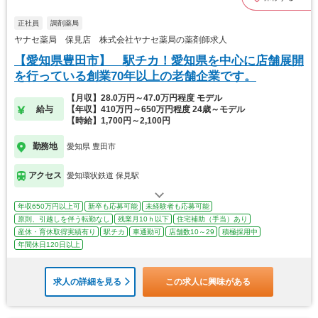
正社員
調剤薬局
ヤナセ薬局 保見店 株式会社ヤナセ薬局の薬剤師求人
【愛知県豊田市】 駅チカ！愛知県を中心に店舗展開
を行っている創業70年以上の老舗企業です。
【月収】28.0万円～47.0万円程度 モデル
給与
【年収】410万円～650万円程度 24歳～モデル
【時給】1,700円～2,100円
勤務地
愛知県 豊田市
アクセス
愛知環状鉄道 保見駅
年収650万円以上可
新卒も応募可能
未経験者も応募可能
原則、引越しを伴う転勤なし
残業月10ｈ以下
住宅補助（手当）あり
産休・育休取得実績有り
駅チカ
車通勤可
店舗数10～29
積極採用中
年間休日120日以上
求人の詳細を見る
この求人に興味がある