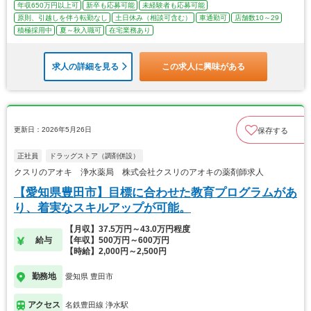
年収650万円以上可
新卒も応募可能
未経験者も応募可能
原則、引越しを伴う転勤なし
土日休み（相談可含む）
車通勤可
店舗数10～29
積極採用中
夏～秋入職可
在宅業務あり
求人の詳細を見る
この求人に興味がある
更新日：2026年5月26日
保存する
正社員
ドラッグストア（調剤併設）
クスリのアオキ 浄水薬局 株式会社クスリのアオキの薬剤師求人
【愛知県豊田市】目標に合わせた教育プログラムがあ
り、着実なスキルアップが可能。
【月収】37.5万円～43.0万円程度
給与
【年収】500万円～600万円
【時給】2,000円～2,500円
勤務地
愛知県 豊田市
アクセス
名鉄豊田線 浄水駅