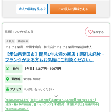
求人の詳細を見る
この求人に興味がある
更新日：2026年6月22日
保存する
正社員
調剤薬局
アイセイ薬局 豊田東山店 株式会社アイセイ薬局の薬剤師求人
【愛知県豊田市】開局1年未満の新店！調剤未経験・
ブランクがある方もお気軽にご相談ください。
給与
【年収】418万円～806万円
勤務地
愛知県 豊田市
アクセス
※お問い合わせください
年収800万円以上可
新卒も応募可能
未経験者も応募可能
残業月10ｈ以下
産休・育休取得実績有り
スキルアップ
車通勤可
店舗数30以上
積極採用中
年間休日120日以上