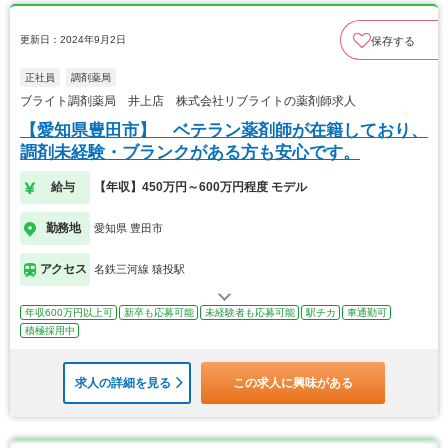
更新日：2024年9月2日
保存する
正社員
調剤薬局
ブライト調剤薬局 井上店 株式会社リブライトの薬剤師求人
【愛知県豊田市】 ベテラン薬剤師が在籍しており、
調剤未経験・ブランクがある方も安心です。
給与
【年収】450万円～600万円程度 モデル
勤務地
愛知県 豊田市
アクセス
名鉄三河線 猿投駅
年収600万円以上可
新卒も応募可能
未経験者も応募可能
駅チカ
車通勤可
積極採用中
求人の詳細を見る
この求人に興味がある