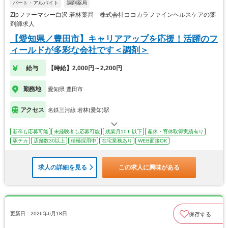
パート・アルバイト
調剤薬局
Zipファーマシー白沢 若林薬局 株式会社ココカラファインヘルスケアの薬
剤師求人
【愛知県／豊田市】キャリアアップを応援！活躍のフ
ィールドが多彩な会社です＜調剤＞
給与
【時給】2,000円～2,200円
勤務地
愛知県 豊田市
アクセス
名鉄三河線 若林(愛知)駅
新卒も応募可能
未経験者も応募可能
残業月10ｈ以下
産休・育休取得実績有り
駅チカ
店舗数30以上
積極採用中
在宅業務あり
WEB面接OK
求人の詳細を見る
この求人に興味がある
更新日：2026年6月18日
保存する