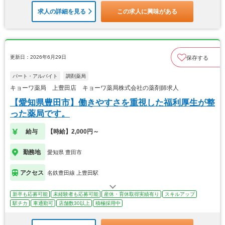
求人の詳細を見る
この求人に興味がある
更新日：2026年6月29日
保存する
パート・アルバイト
調剤薬局
キョーワ薬局 上豊田店 キョーワ薬局株式会社の薬剤師求人
【愛知県豊田市】働きやすさを重視した福利厚生が整
った薬局です。
給与
【時給】2,000円～
勤務地
愛知県 豊田市
アクセス
名鉄豊田線 上豊田駅
新卒も応募可能
未経験者も応募可能
産休・育休取得実績有り
スキルアップ
駅チカ
車通勤可
店舗数30以上
積極採用中