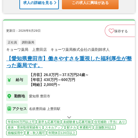
求人の詳細を見る
この求人に興味がある
更新日：2026年6月29日
保存する
正社員
調剤薬局
キョーワ薬局 上豊田店 キョーワ薬局株式会社の薬剤師求人
【愛知県豊田市】働きやすさを重視した福利厚生が整
った薬局です。
【月収】26.0万円～37.5万円24歳～
給与
【年収】430万円～600万円
【時給】2,000円～
勤務地
愛知県 豊田市
アクセス
名鉄豊田線 上豊田駅
年収600万円以上可
新卒も応募可能
未経験者も応募可能
住宅補助（手当）あり
産休・育休取得実績有り
スキルアップ
駅チカ
車通勤可
店舗数30以上
積極採用中
夏～秋入職可
年間休日120日以上