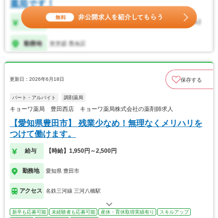
更新日：2026年6月18日
保存する
パート・アルバイト
調剤薬局
キョーワ薬局 豊田西店 キョーワ薬局株式会社の薬剤師求人
【愛知県豊田市】 残業少なめ！無理なくメリハリを
つけて働けます。
給与
【時給】1,950円～2,500円
勤務地
愛知県 豊田市
アクセス
名鉄三河線 三河八橋駅
新卒も応募可能
未経験者も応募可能
産休・育休取得実績有り
スキルアップ