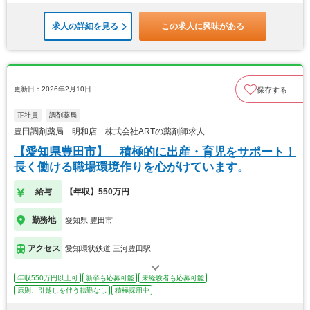
求人の詳細を見る
この求人に興味がある
更新日：2026年2月10日
保存する
正社員
調剤薬局
豊田調剤薬局 明和店 株式会社ARTの薬剤師求人
【愛知県豊田市】 積極的に出産・育児をサポート！
長く働ける職場環境作りを心がけています。
給与
【年収】550万円
勤務地
愛知県 豊田市
アクセス
愛知環状鉄道 三河豊田駅
年収550万円以上可
新卒も応募可能
未経験者も応募可能
原則、引越しを伴う転勤なし
積極採用中