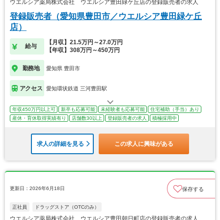
ウエルシア薬局株式会社 ウエルシア豊田緑ケ丘店の登録販売者の求人
登録販売者（愛知県豊田市／ウエルシア豊田緑ケ丘
店）
【月収】21.5万円～27.0万円
給与
【年収】308万円～450万円
勤務地
愛知県 豊田市
アクセス
愛知環状鉄道 三河豊田駅
年収450万円以上可
新卒も応募可能
未経験者も応募可能
住宅補助（手当）あり
産休・育休取得実績有り
店舗数30以上
登録販売者の求人
積極採用中
求人の詳細を見る
この求人に興味がある
更新日：2026年6月18日
保存する
正社員
ドラッグストア（OTCのみ）
ウエルシア薬局株式会社 ウエルシア豊田朝日町店の登録販売者の求人