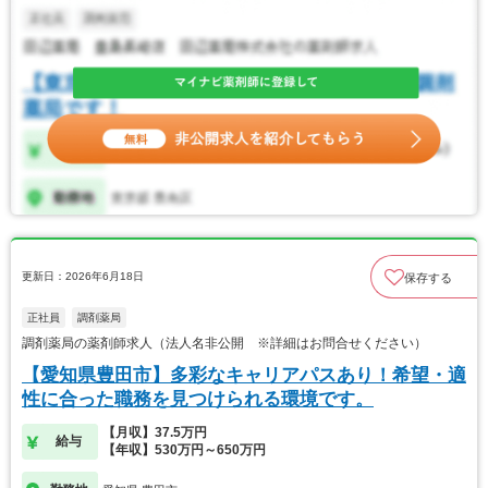
更新日：2026年6月18日
保存する
正社員
調剤薬局
調剤薬局の薬剤師求人（法人名非公開 ※詳細はお問合せください）
【愛知県豊田市】多彩なキャリアパスあり！希望・適
性に合った職務を見つけられる環境です。
【月収】37.5万円
給与
【年収】530万円～650万円