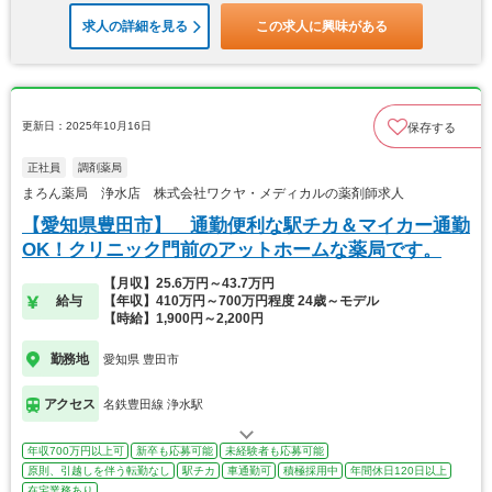
求人の詳細を見る
この求人に興味がある
更新日：2025年10月16日
保存する
正社員
調剤薬局
まろん薬局 浄水店 株式会社ワクヤ・メディカルの薬剤師求人
【愛知県豊田市】 通勤便利な駅チカ＆マイカー通勤
OK！クリニック門前のアットホームな薬局です。
【月収】25.6万円～43.7万円
給与
【年収】410万円～700万円程度 24歳～モデル
【時給】1,900円～2,200円
勤務地
愛知県 豊田市
アクセス
名鉄豊田線 浄水駅
年収700万円以上可
新卒も応募可能
未経験者も応募可能
原則、引越しを伴う転勤なし
駅チカ
車通勤可
積極採用中
年間休日120日以上
在宅業務あり