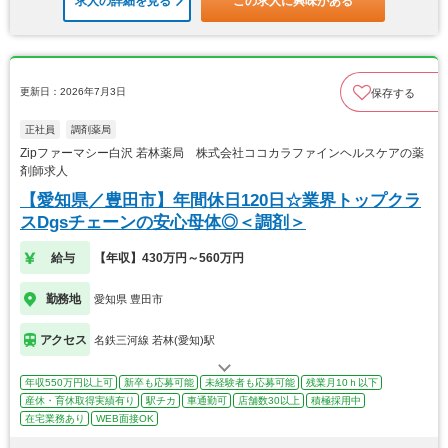
求人の詳細を見る
この求人に興味がある
更新日：2026年7月3日
保存する
正社員
調剤薬局
Zipファーマシー白沢 若林薬局 株式会社ココカラファインヘルスケアの薬
剤師求人
【愛知県／豊田市】年間休日120日☆業界トップクラ
スDgsチェーンの安心母体◎＜調剤＞
給与
【年収】430万円～560万円
勤務地
愛知県 豊田市
アクセス
名鉄三河線 若林(愛知)駅
年収550万円以上可
新卒も応募可能
未経験者も応募可能
残業月10ｈ以下
産休・育休取得実績有り
駅チカ
車通勤可
店舗数30以上
積極採用中
在宅業務あり
WEB面接OK