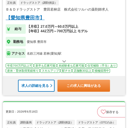
正社員
ドラッグストア（調剤併設）
Ｂ＆Ｄドラッグストア 豊田若林店 株式会社ツルハの薬剤師求人
【愛知県豊田市】
【月収】27.0万円～60.0万円以上
給与
【年収】442万円～700万円以上 モデル
勤務地
愛知県 豊田市
アクセス
名鉄三河線 若林(愛知)駅
年収700万円以上可
新卒も応募可能
未経験者も応募可能
住宅補助（手当）あり
産休・育休取得実績有り
スキルアップ
駅チカ
店舗数30以上
積極採用中
求人の詳細を見る
この求人に興味がある
更新日：2026年6月18日
保存する
正社員
調剤薬局
ドラッグストア（調剤併設）
ドラッグストア（OTCのみ）