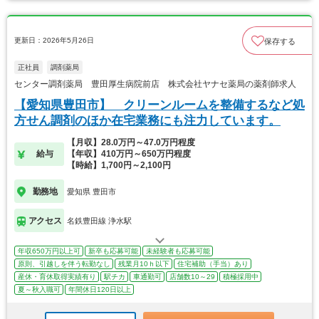
更新日：2026年5月26日
保存する
正社員
調剤薬局
センター調剤薬局 豊田厚生病院前店 株式会社ヤナセ薬局の薬剤師求人
【愛知県豊田市】 クリーンルームを整備するなど処
方せん調剤のほか在宅業務にも注力しています。
【月収】28.0万円～47.0万円程度
給与
【年収】410万円～650万円程度
【時給】1,700円～2,100円
勤務地
愛知県 豊田市
アクセス
名鉄豊田線 浄水駅
年収650万円以上可
新卒も応募可能
未経験者も応募可能
原則、引越しを伴う転勤なし
残業月10ｈ以下
住宅補助（手当）あり
産休・育休取得実績有り
駅チカ
車通勤可
店舗数10～29
積極採用中
夏～秋入職可
年間休日120日以上