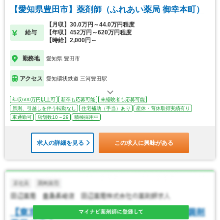
【愛知県豊田市】薬剤師（ふれあい薬局 御幸本町）
【月収】30.0万円～44.0万円程度
給与
【年収】452万円～620万円程度
【時給】2,000円～
勤務地
愛知県 豊田市
アクセス
愛知環状鉄道 三河豊田駅
年収600万円以上可
新卒も応募可能
未経験者も応募可能
原則、引越しを伴う転勤なし
住宅補助（手当）あり
産休・育休取得実績有り
車通勤可
店舗数10～29
積極採用中
求人の詳細を見る
この求人に興味がある