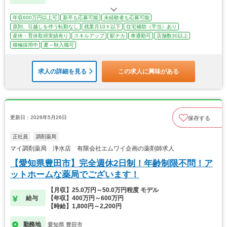
年収600万円以上可
新卒も応募可能
未経験者も応募可能
原則、引越しを伴う転勤なし
残業月10ｈ以下
住宅補助（手当）あり
産休・育休取得実績有り
スキルアップ
駅チカ
車通勤可
店舗数30以上
積極採用中
夏～秋入職可
求人の詳細を見る
この求人に興味がある
更新日：2026年5月26日
保存する
正社員
調剤薬局
マイ調剤薬局 浄水店 有限会社エムワイ企画の薬剤師求人
【愛知県豊田市】完全週休2日制！年齢制限不問！ア
ットホームな薬局でございます！
【月収】25.0万円～50.0万円程度 モデル
給与
【年収】400万円～600万円
【時給】1,800円～2,200円
勤務地
愛知県 豊田市