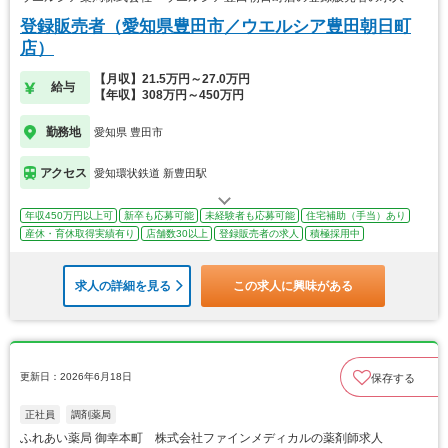
登録販売者（愛知県豊田市／ウエルシア豊田朝日町
店）
【月収】21.5万円～27.0万円
給与
【年収】308万円～450万円
勤務地
愛知県 豊田市
アクセス
愛知環状鉄道 新豊田駅
年収450万円以上可
新卒も応募可能
未経験者も応募可能
住宅補助（手当）あり
産休・育休取得実績有り
店舗数30以上
登録販売者の求人
積極採用中
求人の詳細を見る
この求人に興味がある
更新日：2026年6月18日
保存する
正社員
調剤薬局
ふれあい薬局 御幸本町 株式会社ファインメディカルの薬剤師求人