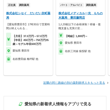
正社員
調剤薬局
パート・アルバイト
調剤薬局
株式会社シセイ だいだい京町薬
株式会社メディカル一光 もちの
局
木薬局 豊田藤岡店
【愛知県豊田市】17時30分で営業時
1人20枚以下の余裕体制！研修・復
間が終えられる…
職支援も充実の安…
【月収】37.0万円～57.0万円
【時給】1,800円～
【年収】450万円～750万円35
愛知県 豊田市
歳～モデル年収600万円
愛知県 豊田市
名鉄三河線 猿投駅 他
名鉄豊田線 梅坪駅 他
近隣の同じ路線の別の薬剤師求人をもっと見る
愛知県の新着求人情報をアプリで見る