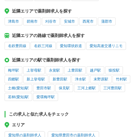
近隣エリアで薬剤師求人を探す
津島市
碧南市
刈谷市
安城市
西尾市
蒲郡市
近隣エリアの路線で薬剤師求人を探す
名鉄豊田線
名鉄三河線
愛知環状鉄道
愛知高速交通リニモ
近隣エリアの駅で薬剤師求人を探す
梅坪駅
上挙母駅
永覚駅
上豊田駅
越戸駅
猿投駅
四郷駅
新上挙母駅
新豊田駅
浄水駅
末野原駅
竹村駅
土橋(愛知)駅
豊田市駅
保見駅
三河上郷駅
三河豊田駅
若林(愛知)駅
愛環梅坪駅
この求人と似た求人をチェック
エリア
愛知県の薬剤師求人
愛知県豊田市の薬剤師求人