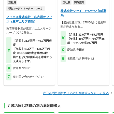
正社員
正社員
調剤薬局
治験コーディネーター（CRC）
株式会社シセイ だいだい京町薬
局
ノイエス株式会社 名古屋オフィ
ス（三河エリア担当）
【愛知県豊田市】17時30分で営業時
間が終えられる…
教育研修制度が充実／エムスリーグ
ループでCRC募集…
【月収】37.0万円～57.0万円
【年収】450万円～750万円35
【月収】31.9万円～40.2万円程
歳～モデル年収600万円
度
【年収】453万円～575万円程
愛知県 豊田市
度 ※CRC経験者は業務経験・
能力および前職給与を考慮のう
名鉄豊田線 梅坪駅 他
え決定します。
愛知県 豊田市
※お問い合わせください
豊田市(愛知県)エリアの薬剤師求人をもっと見る
近隣の同じ路線の別の薬剤師求人