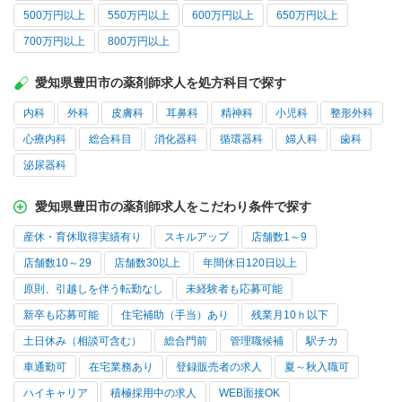
500万円以上
550万円以上
600万円以上
650万円以上
700万円以上
800万円以上
愛知県豊田市の薬剤師求人を処方科目で探す
内科
外科
皮膚科
耳鼻科
精神科
小児科
整形外科
心療内科
総合科目
消化器科
循環器科
婦人科
歯科
泌尿器科
愛知県豊田市の薬剤師求人をこだわり条件で探す
産休・育休取得実績有り
スキルアップ
店舗数1～9
店舗数10～29
店舗数30以上
年間休日120日以上
原則、引越しを伴う転勤なし
未経験者も応募可能
新卒も応募可能
住宅補助（手当）あり
残業月10ｈ以下
土日休み（相談可含む）
総合門前
管理職候補
駅チカ
車通勤可
在宅業務あり
登録販売者の求人
夏～秋入職可
ハイキャリア
積極採用中の求人
WEB面接OK