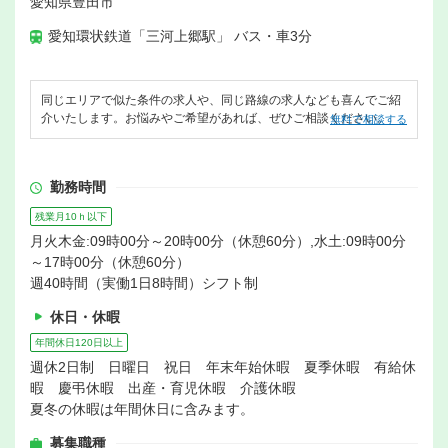
愛知県豊田市
愛知環状鉄道「三河上郷駅」 バス・車3分
同じエリアで似た条件の求人や、同じ路線の求人なども喜んでご紹
介いたします。お悩みやご希望があれば、ぜひご相談ください。
無料で相談する
勤務時間
残業月10ｈ以下
月火木金:09時00分～20時00分（休憩60分）,水土:09時00分
～17時00分（休憩60分）
週40時間（実働1日8時間）シフト制
休日・休暇
年間休日120日以上
週休2日制 日曜日 祝日 年末年始休暇 夏季休暇 有給休
暇 慶弔休暇 出産・育児休暇 介護休暇
夏冬の休暇は年間休日に含みます。
募集職種