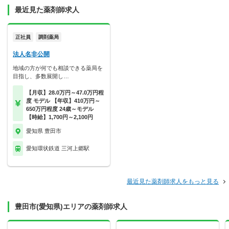
最近見た薬剤師求人
正社員
調剤薬局
法人名非公開
地域の方が何でも相談できる薬局を
目指し、多数展開し…
【月収】28.0万円～47.0万円程
度 モデル 【年収】410万円～
650万円程度 24歳～モデル
【時給】1,700円～2,100円
愛知県 豊田市
愛知環状鉄道 三河上郷駅
最近見た薬剤師求人をもっと見る
豊田市(愛知県)エリアの薬剤師求人