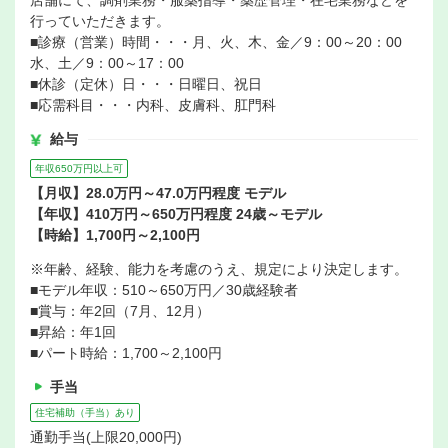
店舗にて、調剤業務・服薬指導・薬歴管理・在宅業務などを
行っていただきます。
■診療（営業）時間・・・月、火、木、金／9：00～20：00
水、土／9：00～17：00
■休診（定休）日・・・日曜日、祝日
■応需科目・・・内科、皮膚科、肛門科
給与
年収650万円以上可
【月収】28.0万円～47.0万円程度 モデル
【年収】410万円～650万円程度 24歳～モデル
【時給】1,700円～2,100円
※年齢、経験、能力を考慮のうえ、規定により決定します。
■モデル年収：510～650万円／30歳経験者
■賞与：年2回（7月、12月）
■昇給：年1回
■パート時給：1,700～2,100円
手当
住宅補助（手当）あり
通勤手当(上限20,000円)