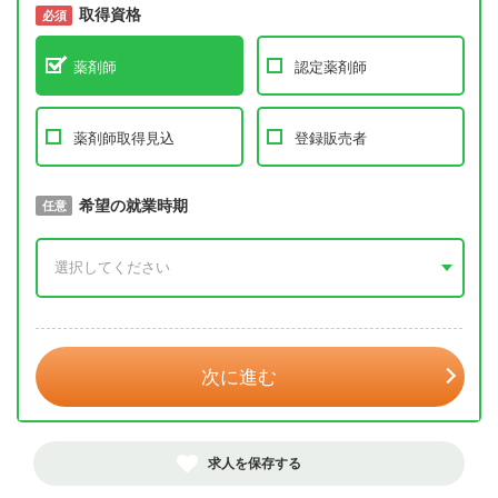
取得資格
必須
必須
薬剤師
認定薬剤師
薬剤師取得見込
登録販売者
取得予定年
希望の就業時期
必須
任意
年 3月
次に進む
求人を保存する