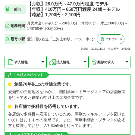
【月収】28.0万円～47.0万円程度 モデル
【年収】410万円～650万円程度 24歳～モデル
給与
【時給】1,700円～2,100円
月火木金:09時00分～20時00分（休憩60分）,水土:09時00分～
勤務時間
17時00分（休憩60分）
最寄り駅
愛知環状鉄道「三河上郷駅」 バス・車3分
アクセス
更新日：2024/11/17 求人番号：245308
求人情報
法人情報
類似の求人
この求人のポイント
創業70年以上の老舗企業です。
愛知県の三河地区を中心に、調剤薬局・ドラッグストアの店舗展開
を行ってきた創業70年以上の老舗企業です。
各店舗で多科目を応需しています。
各店舗で多科目を応需しているため、調剤のスキルアップを図りた
い方にはおすすめの薬局です。また、調剤未経験・ブランクのある
方も歓迎しており、入社時研修も行っています。
キャリアアドバイザーのレポート