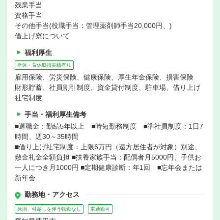
残業手当
資格手当
その他手当(役職手当：管理薬剤師手当20,000円、)
借上げ寮について
福利厚生
産休・育休取得実績有り
雇用保険、労災保険、健康保険、厚生年金保険、損害保険
財形貯蓄、社員割引制度、資金貸付制度、駐車場、借り上げ
社宅制度
手当・福利厚生備考
■退職金：勤続5年以上 ■時短勤務制度 ■準社員制度：1日7
時間、週30～35時間
■借り上げ社宅制度：上限6万円（遠方居住者が対象）別途、
敷金礼金全額負担 ■扶養家族手当：配偶者月5000円、子供お
一人につき月1000円 ■定期健康診断：年1回 ■忘年会または
新年会
勤務地・アクセス
原則、引越しを伴う転勤なし
車通勤可