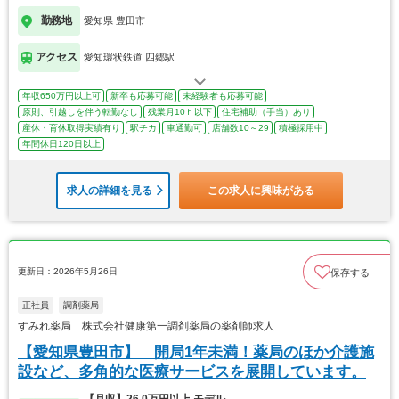
勤務地
愛知県 豊田市
アクセス
愛知環状鉄道 四郷駅
年収650万円以上可
新卒も応募可能
未経験者も応募可能
原則、引越しを伴う転勤なし
残業月10ｈ以下
住宅補助（手当）あり
産休・育休取得実績有り
駅チカ
車通勤可
店舗数10～29
積極採用中
年間休日120日以上
求人の詳細を見る
この求人に興味がある
更新日：2026年5月26日
保存する
正社員
調剤薬局
すみれ薬局 株式会社健康第一調剤薬局の薬剤師求人
【愛知県豊田市】 開局1年未満！薬局のほか介護施
設など、多角的な医療サービスを展開しています。
【月収】26.0万円以上 モデル