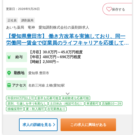
更新日：2026年5月26日
保存する
正社員
調剤薬局
あいち薬局 竜神 愛知調剤株式会社の薬剤師求人
【愛知県豊田市】 働き方改革を実施しており、同一
労働同一賃金で従業員のライフキャリアを応援してま
す。
【月収】30.0万円～45.0万円程度
給与
【年収】480万円～696万円程度
【時給】2,500円～
勤務地
愛知県 豊田市
アクセス
名鉄三河線 土橋(愛知)駅
年収650万円以上可
新卒も応募可能
未経験者も応募可能
原則、引越しを伴う転勤なし
土日休み（相談可含む）
車通勤可
店舗数10～29
積極採用中
夏～秋入職可
在宅業務あり
求人の詳細を見る
この求人に興味がある