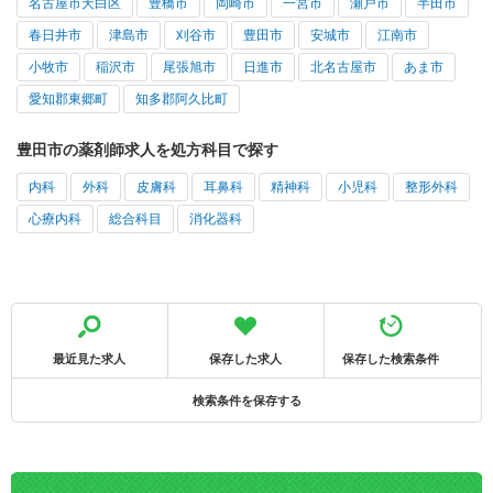
名古屋市天白区
豊橋市
岡崎市
一宮市
瀬戸市
半田市
春日井市
津島市
刈谷市
豊田市
安城市
江南市
小牧市
稲沢市
尾張旭市
日進市
北名古屋市
あま市
愛知郡東郷町
知多郡阿久比町
豊田市の薬剤師求人を処方科目で探す
内科
外科
皮膚科
耳鼻科
精神科
小児科
整形外科
心療内科
総合科目
消化器科
最近見た求人
保存した求人
保存した検索条件
検索条件を保存する