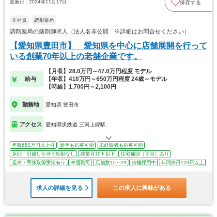
更新日：2024年11月17日
保存する
正社員
調剤薬局
調剤薬局の薬剤師求人（法人名非公開 ※詳細はお問合せください）
【愛知県豊田市】 愛知県を中心に店舗展開を行って
いる創業70年以上の老舗企業です。
【月収】28.0万円～47.0万円程度 モデル
給与
【年収】410万円～650万円程度 24歳～モデル
【時給】1,700円～2,100円
勤務地
愛知県 豊田市
アクセス
愛知環状鉄道 三河上郷駅
年収650万円以上可
新卒も応募可能
未経験者も応募可能
原則、引越しを伴う転勤なし
残業月10ｈ以下
住宅補助（手当）あり
産休・育休取得実績有り
車通勤可
店舗数10～29
積極採用中
年間休日120日以上
求人の詳細を見る
この求人に興味がある