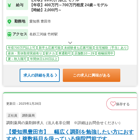
給与
【年収】400万円～700万円程度 24歳～モデル
【時給】2,000円～
勤務地
愛知県 豊田市
アクセス
名鉄三河線 竹村駅
年収700万円以上可
新卒も応募可能
未経験者も応募可能
住宅補助（手当）あり
産休・育休取得実績有り
駅チカ
車通勤可
店舗数10～29
積極採用中
夏～秋入職可
年間休日120日以上
求人の詳細を見る
この求人に興味がある
更新日：2025年1月28日
保存する
正社員
調剤薬局
調剤薬局の薬剤師求人（法人名非公開 ※詳細はお問合せください）
【愛知県豊田市】 幅広く調剤を勉強したい方におす
すめ！複数科目を扱っている病院門前です。