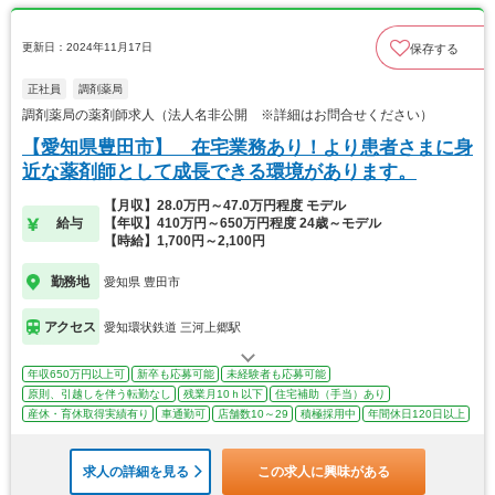
更新日：2024年11月17日
保存する
正社員
調剤薬局
調剤薬局の薬剤師求人（法人名非公開 ※詳細はお問合せください）
【愛知県豊田市】 在宅業務あり！より患者さまに身
近な薬剤師として成長できる環境があります。
【月収】28.0万円～47.0万円程度 モデル
給与
【年収】410万円～650万円程度 24歳～モデル
【時給】1,700円～2,100円
勤務地
愛知県 豊田市
アクセス
愛知環状鉄道 三河上郷駅
年収650万円以上可
新卒も応募可能
未経験者も応募可能
原則、引越しを伴う転勤なし
残業月10ｈ以下
住宅補助（手当）あり
産休・育休取得実績有り
車通勤可
店舗数10～29
積極採用中
年間休日120日以上
求人の詳細を見る
この求人に興味がある