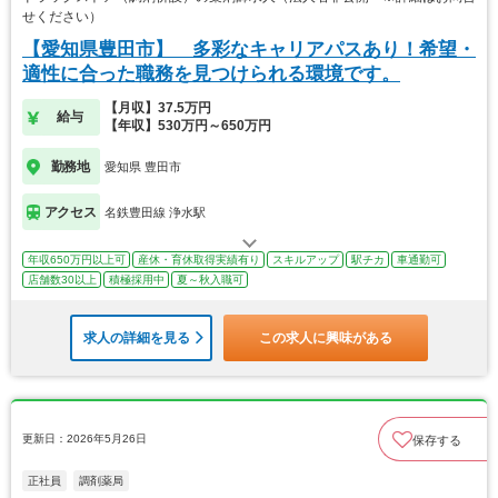
せください）
【愛知県豊田市】 多彩なキャリアパスあり！希望・
適性に合った職務を見つけられる環境です。
【月収】37.5万円
給与
【年収】530万円～650万円
勤務地
愛知県 豊田市
アクセス
名鉄豊田線 浄水駅
年収650万円以上可
産休・育休取得実績有り
スキルアップ
駅チカ
車通勤可
店舗数30以上
積極採用中
夏～秋入職可
求人の詳細を見る
この求人に興味がある
更新日：2026年5月26日
保存する
正社員
調剤薬局