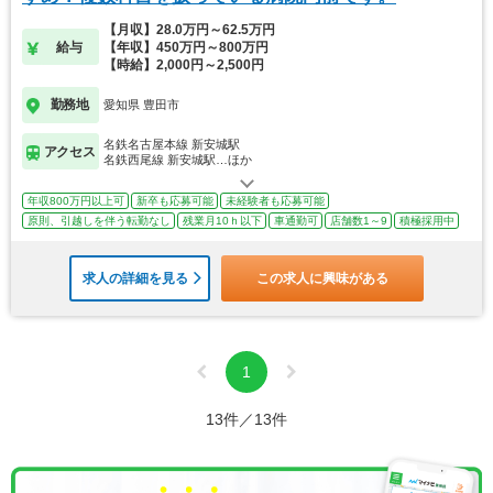
【月収】28.0万円～62.5万円
給与
【年収】450万円～800万円
【時給】2,000円～2,500円
勤務地
愛知県 豊田市
名鉄名古屋本線 新安城駅
アクセス
名鉄西尾線 新安城駅…ほか
年収800万円以上可
新卒も応募可能
未経験者も応募可能
原則、引越しを伴う転勤なし
残業月10ｈ以下
車通勤可
店舗数1～9
積極採用中
求人の詳細を見る
この求人に興味がある
1
13件／13件