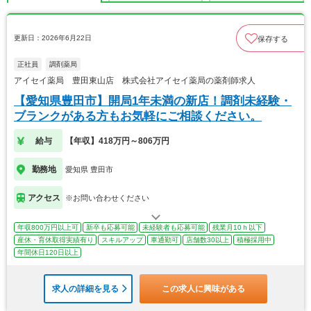
更新日：2026年6月22日
保存する
正社員
調剤薬局
アイセイ薬局 豊田東山店 株式会社アイセイ薬局の薬剤師求人
【愛知県豊田市】開局1年未満の新店！調剤未経験・
ブランクがある方もお気軽にご相談ください。
給与
【年収】418万円～806万円
勤務地
愛知県 豊田市
アクセス
※お問い合わせください
年収800万円以上可
新卒も応募可能
未経験者も応募可能
残業月10ｈ以下
産休・育休取得実績有り
スキルアップ
車通勤可
店舗数30以上
積極採用中
年間休日120日以上
求人の詳細を見る
この求人に興味がある