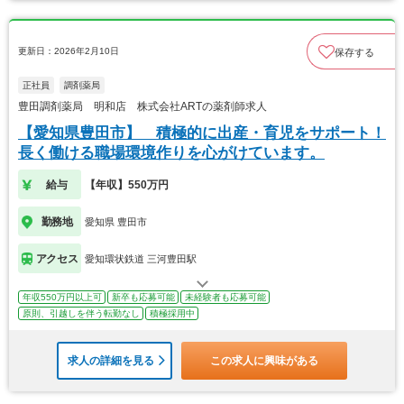
更新日：2026年2月10日
保存する
正社員
調剤薬局
豊田調剤薬局 明和店 株式会社ARTの薬剤師求人
【愛知県豊田市】 積極的に出産・育児をサポート！
長く働ける職場環境作りを心がけています。
給与
【年収】550万円
勤務地
愛知県 豊田市
アクセス
愛知環状鉄道 三河豊田駅
年収550万円以上可
新卒も応募可能
未経験者も応募可能
原則、引越しを伴う転勤なし
積極採用中
求人の詳細を見る
この求人に興味がある