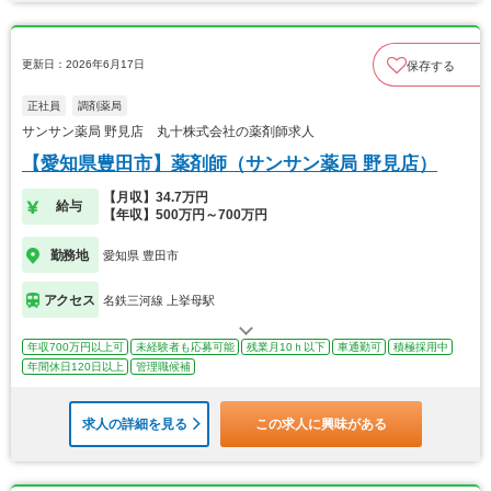
更新日：2026年6月17日
保存する
正社員
調剤薬局
サンサン薬局 野見店 丸十株式会社の薬剤師求人
【愛知県豊田市】薬剤師（サンサン薬局 野見店）
【月収】34.7万円
給与
【年収】500万円～700万円
勤務地
愛知県 豊田市
アクセス
名鉄三河線 上挙母駅
年収700万円以上可
未経験者も応募可能
残業月10ｈ以下
車通勤可
積極採用中
年間休日120日以上
管理職候補
求人の詳細を見る
この求人に興味がある