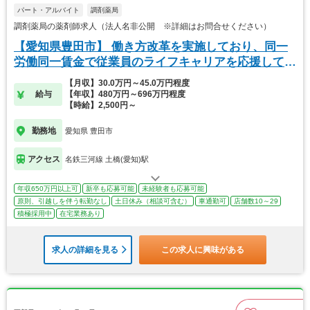
パート・アルバイト
調剤薬局
調剤薬局の薬剤師求人（法人名非公開 ※詳細はお問合せください）
【愛知県豊田市】 働き方改革を実施しており、同一
労働同一賃金で従業員のライフキャリアを応援してま
す。
【月収】30.0万円～45.0万円程度
給与
【年収】480万円～696万円程度
【時給】2,500円～
勤務地
愛知県 豊田市
アクセス
名鉄三河線 土橋(愛知)駅
年収650万円以上可
新卒も応募可能
未経験者も応募可能
原則、引越しを伴う転勤なし
土日休み（相談可含む）
車通勤可
店舗数10～29
積極採用中
在宅業務あり
求人の詳細を見る
この求人に興味がある