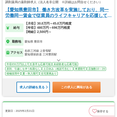
調剤薬局の薬剤師求人（法人名非公開 ※詳細はお問合せください）
【愛知県豊田市】 働き方改革を実施しており、同一
労働同一賃金で従業員のライフキャリアを応援してま
す。
【月収】30.0万円～45.0万円程度
給与
【年収】480万円～696万円程度
【時給】2,500円～
勤務地
愛知県 豊田市
名鉄三河線 上挙母駅
アクセス
愛知環状鉄道 三河豊田駅
年収650万円以上可
新卒も応募可能
未経験者も応募可能
原則、引越しを伴う転勤なし
土日休み（相談可含む）
車通勤可
店舗数10～29
積極採用中
夏～秋入職可
在宅業務あり
求人の詳細を見る
この求人に興味がある
更新日：2025年2月21日
保存する