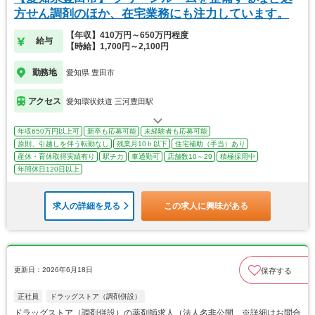
方せん調剤のほか、在宅業務にも注力しています。
【年収】410万円～650万円程度
給与
【時給】1,700円～2,100円
勤務地
愛知県 豊田市
アクセス
愛知環状鉄道 三河豊田駅
年収650万円以上可
新卒も応募可能
未経験者も応募可能
原則、引越しを伴う転勤なし
残業月10ｈ以下
住宅補助（手当）あり
産休・育休取得実績有り
駅チカ
車通勤可
店舗数10～29
積極採用中
年間休日120日以上
求人の詳細を見る
この求人に興味がある
更新日：2026年6月18日
保存する
正社員
ドラッグストア（調剤併設）
ドラッグストア（調剤併設）の薬剤師求人（法人名非公開 ※詳細はお問合