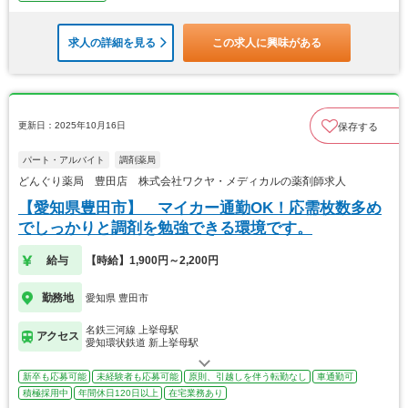
求人の詳細を見る
この求人に興味がある
更新日：2025年10月16日
保存する
パート・アルバイト
調剤薬局
どんぐり薬局 豊田店 株式会社ワクヤ・メディカルの薬剤師求人
【愛知県豊田市】 マイカー通勤OK！応需枚数多め
でしっかりと調剤を勉強できる環境です。
給与
【時給】1,900円～2,200円
勤務地
愛知県 豊田市
名鉄三河線 上挙母駅
アクセス
愛知環状鉄道 新上挙母駅
新卒も応募可能
未経験者も応募可能
原則、引越しを伴う転勤なし
車通勤可
積極採用中
年間休日120日以上
在宅業務あり