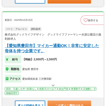
更新日：2025年10月15日
保存する
パート・アルバイト
調剤薬局
株式会社グッドライフデザイン グッドライフファーマシー水源公園店の薬
剤師求人
【愛知県豊田市】マイカー通勤OK！非常に安定した
母体を持つ企業です。
給与
【時給】2,000円～2,500円
勤務地
愛知県 豊田市
アクセス
愛知環状鉄道 三河豊田駅
原則、引越しを伴う転勤なし
残業月10ｈ以下
総合門前
車通勤可
店舗数1～9
積極採用中
求人の詳細を見る
この求人に興味がある