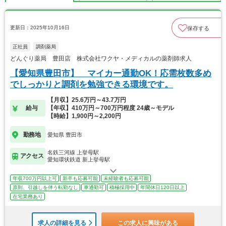
更新日：2025年10月16日
保存する
正社員
調剤薬局
どんぐり薬局 豊田店 株式会社ワクヤ・メディカルの薬剤師求人
【愛知県豊田市】 マイカー通勤OK！応需枚数多め
でしっかりと調剤を勉強できる環境です。
【月収】25.6万円～43.7万円
給与
【年収】410万円～700万円程度 24歳～モデル
【時給】1,900円～2,200円
勤務地
愛知県 豊田市
名鉄三河線 上挙母駅
アクセス
愛知環状鉄道 新上挙母駅
年収700万円以上可
新卒も応募可能
未経験者も応募可能
原則、引越しを伴う転勤なし
車通勤可
積極採用中
年間休日120日以上
在宅業務あり
求人の詳細を見る
この求人に興味がある