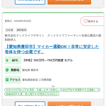
更新日：2026年5月26日
保存する
正社員
調剤薬局
株式会社グッドライフデザイン グッドライフファーマシー水源公園店の薬
剤師求人
【愛知県豊田市】マイカー通勤OK！非常に安定した
母体を持つ企業です。
給与
【年収】550万円～750万円程度 モデル
勤務地
愛知県 豊田市
アクセス
愛知環状鉄道 三河豊田駅
年収700万円以上可
原則、引越しを伴う転勤なし
総合門前
車通勤可
店舗数1～9
積極採用中
夏～秋入職可
年間休日120日以上