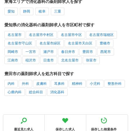
東海エリアで消化器科の薬剤師求人を探す
愛知
静岡
岐阜
三重
愛知県の消化器科の薬剤師求人を市区町村で探す
名古屋市
名古屋市中村区
名古屋市中区
名古屋市瑞穂区
名古屋市守山区
名古屋市緑区
名古屋市天白区
豊橋市
岡崎市
一宮市
瀬戸市
春日井市
豊田市
西尾市
江南市
稲沢市
日進市
北名古屋市
弥富市
豊田市の薬剤師求人を処方科目で探す
内科
外科
皮膚科
耳鼻科
精神科
小児科
整形外科
心療内科
総合科目
消化器科
最近見た求人
保存した求人
保存した検索条件