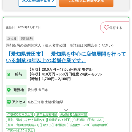
求人の詳細を見る
この求人に興味がある
更新日：2024年11月17日
保存する
正社員
調剤薬局
調剤薬局の薬剤師求人（法人名非公開 ※詳細はお問合せください）
【愛知県豊田市】 愛知県を中心に店舗展開を行って
いる創業70年以上の老舗企業です。
【月収】28.0万円～47.0万円程度 モデル
給与
【年収】410万円～650万円程度 24歳～モデル
【時給】1,700円～2,100円
勤務地
愛知県 豊田市
アクセス
名鉄三河線 土橋(愛知)駅
年収650万円以上可
新卒も応募可能
未経験者も応募可能
原則、引越しを伴う転勤なし
残業月10ｈ以下
住宅補助（手当）あり
産休・育休取得実績有り
駅チカ
車通勤可
店舗数10～29
積極採用中
年間休日120日以上