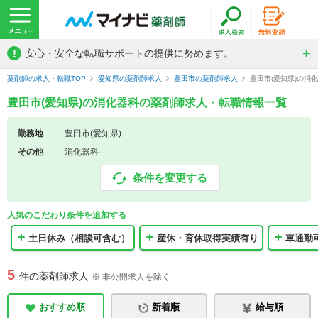
!
安心・安全な転職サポートの提供に努めます。
薬剤師の求人・転職TOP
愛知県の薬剤師求人
豊田市の薬剤師求人
豊田市(愛知県)の消
豊田市(愛知県)の消化器科の薬剤師求人・転職情報一覧
勤務地
豊田市(愛知県)
その他
消化器科
条件を変更する
人気のこだわり条件を追加する
土日休み（相談可含む）
産休・育休取得実績有り
車通勤
5
件の薬剤師求人
※ 非公開求人を除く
おすすめ順
新着順
給与順