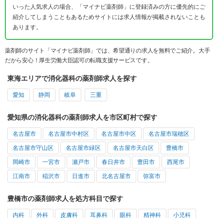
いった人気求人の場合、「マイナビ薬剤師」に登録済みの方に優先的にご
紹介してしまうこともあるためサイトには求人情報が掲載されないことも
あります。
薬剤師のサイト「マイナビ薬剤師」では、希望通りの求人を無料でご紹介。大手
だから安心！厚生労働大臣認可の転職支援サービスです。
東海エリアで消化器科の薬剤師求人を探す
愛知
静岡
岐阜
三重
愛知県の消化器科の薬剤師求人を市区町村で探す
名古屋市
名古屋市中村区
名古屋市中区
名古屋市瑞穂区
名古屋市守山区
名古屋市緑区
名古屋市天白区
豊橋市
岡崎市
一宮市
瀬戸市
春日井市
豊田市
西尾市
江南市
稲沢市
日進市
北名古屋市
弥富市
豊橋市の薬剤師求人を処方科目で探す
内科
外科
皮膚科
耳鼻科
眼科
精神科
小児科