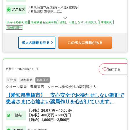
ＪＲ東海道本線(熱海－米原) 豊橋駅
アクセス
ＪＲ飯田線 豊橋駅…ほか
新卒も応募可能
未経験者も応募可能
原則、引越しを伴う転勤なし
車通勤可
積極採用中
求人の詳細を見る
この求人に興味がある
更新日：2026年6月18日
保存する
正社員
調剤薬局
募集停止
クオール薬局 豊橋東店 クオール株式会社の薬剤師求人
【愛知県豊橋市】 安心安全でお待たせしない調剤で
患者さまに心地よい薬局作りを心がけています。
【月収】26.0万円～40.0万円
給与
【年収】400万円～600万円
【時給】1,800円～2,500円