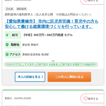
保存する
正社員
調剤薬局
調剤薬局の薬剤師求人（法人名非公開 ※詳細はお問合せください）
【愛知県豊橋市】 市内に託児所完備！育児中の方も
安心して働ける就業環境づくりを行っています。
給与
【年収】400万円～660万円程度 モデル
勤務地
愛知県 豊橋市
アクセス
豊橋鉄道渥美線 南栄駅
年収650万円以上可
新卒も応募可能
未経験者も応募可能
車通勤可
積極採用中
求人の詳細を見る
この求人に興味がある
更新日：2025年1月28日
保存する