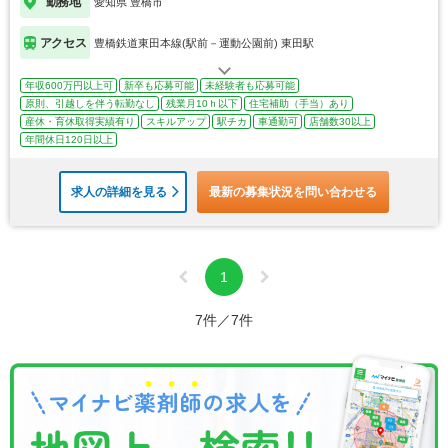
勤務地
愛知県 豊橋市
アクセス
豊橋鉄道東田本線(駅前－運動公園前) 東田駅
年収600万円以上可
新卒も応募可能
未経験者も応募可能
原則、引越しを伴う転勤なし
残業月10ｈ以下
住宅補助（手当）あり
産休・育休取得実績有り
スキルアップ
駅チカ
車通勤可
店舗数30以上
年間休日120日以上
求人の詳細を見る
最新の募集状況を問い合わせる
1
7件／7件