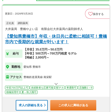
更新日：2026年5月26日
保存する
正社員
調剤薬局
大井薬局 豊橋やよい店 有限会社大井薬局の薬剤師求人
【愛知県豊橋市】年収・休日共に柔軟に相談可！豊橋
市内で長期的な就業が叶います！
【月収】35.0万円～50.0万円
給与
【年収】500万円～700万円程度 モデル
【時給】2,000円～
勤務地
愛知県 豊橋市
アクセス
豊橋鉄道渥美線 南栄駅
年収700万円以上可
未経験者も応募可能
駅チカ
車通勤可
店舗数1～9
積極採用中
夏～秋入職可
求人の詳細を見る
この求人に興味がある