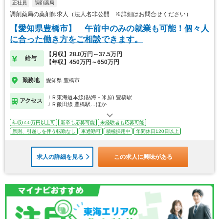
正社員
調剤薬局
調剤薬局の薬剤師求人（法人名非公開 ※詳細はお問合せください）
【愛知県豊橋市】 午前中のみの就業も可能！個々人
に合った働き方をご相談できます。
【月収】28.0万円～37.5万円
給与
【年収】450万円～650万円
勤務地
愛知県 豊橋市
ＪＲ東海道本線(熱海－米原) 豊橋駅
アクセス
ＪＲ飯田線 豊橋駅…ほか
年収650万円以上可
新卒も応募可能
未経験者も応募可能
原則、引越しを伴う転勤なし
車通勤可
積極採用中
年間休日120日以上
求人の詳細を見る
この求人に興味がある