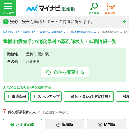
!
安心・安全な転職サポートの提供に努めます。
薬剤師の求人・転職TOP
愛知県の薬剤師求人
豊橋市の薬剤師求人
豊橋市(愛知県)の消
豊橋市(愛知県)の消化器科の薬剤師求人・転職情報一覧
勤務地
豊橋市(愛知県)
その他
消化器科
条件を変更する
人気のこだわり条件を追加する
車通勤可
スキルアップ
産休・育休取得実績有り
残
7
件の薬剤師求人
※ 非公開求人を除く
おすすめ順
新着順
給与順