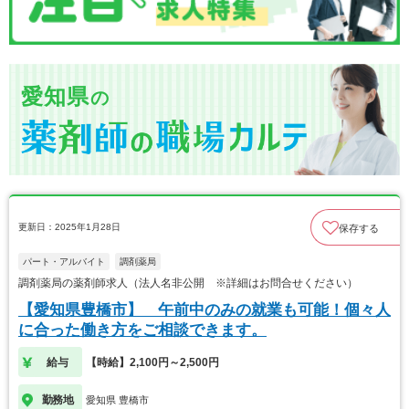
愛知県
の
更新日：2025年1月28日
保存する
パート・アルバイト
調剤薬局
調剤薬局の薬剤師求人（法人名非公開 ※詳細はお問合せください）
【愛知県豊橋市】 午前中のみの就業も可能！個々人
に合った働き方をご相談できます。
給与
【時給】2,100円～2,500円
勤務地
愛知県 豊橋市