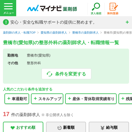
!
安心・安全な転職サポートの提供に努めます。
薬剤師の求人・転職TOP
愛知県の薬剤師求人
豊橋市の薬剤師求人
豊橋市(愛知県)の整
豊橋市(愛知県)の整形外科の薬剤師求人・転職情報一覧
勤務地
豊橋市(愛知県)
その他
整形外科
条件を変更する
人気のこだわり条件を追加する
車通勤可
スキルアップ
産休・育休取得実績有り
残
17
件の薬剤師求人
※ 非公開求人を除く
おすすめ順
新着順
給与順