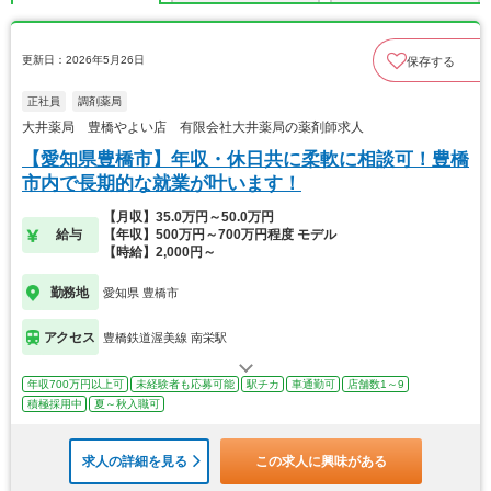
更新日：2026年5月26日
保存する
正社員
調剤薬局
大井薬局 豊橋やよい店 有限会社大井薬局の薬剤師求人
【愛知県豊橋市】年収・休日共に柔軟に相談可！豊橋
市内で長期的な就業が叶います！
【月収】35.0万円～50.0万円
給与
【年収】500万円～700万円程度 モデル
【時給】2,000円～
勤務地
愛知県 豊橋市
アクセス
豊橋鉄道渥美線 南栄駅
年収700万円以上可
未経験者も応募可能
駅チカ
車通勤可
店舗数1～9
積極採用中
夏～秋入職可
求人の詳細を見る
この求人に興味がある