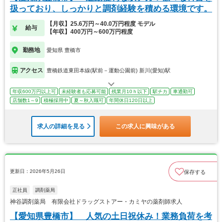
扱っており、しっかりと調剤経験を積める環境です。
【月収】25.6万円～40.0万円程度 モデル
給与
【年収】400万円～600万円程度
勤務地
愛知県 豊橋市
アクセス
豊橋鉄道東田本線(駅前－運動公園前) 新川(愛知)駅
年収600万円以上可
未経験者も応募可能
残業月10ｈ以下
駅チカ
車通勤可
店舗数1～9
積極採用中
夏～秋入職可
年間休日120日以上
求人の詳細を見る
この求人に興味がある
更新日：2026年5月26日
保存する
正社員
調剤薬局
神谷調剤薬局 有限会社ドラッグストアー・カミヤの薬剤師求人
【愛知県豊橋市】 人気の土日祝休み！業務負荷を考