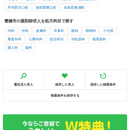
丹羽郡大口町
海部郡蟹江町
知多郡東浦町
豊橋市の薬剤師求人を処方科目で探す
内科
外科
皮膚科
耳鼻科
眼科
精神科
小児科
整形外科
心療内科
総合科目
消化器科
循環器科
婦人科
歯科
最近見た求人
保存した求人
保存した検索条件
検索条件を保存する