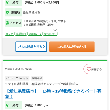
給与
【時給】2,000円～2,800円
勤務地
愛知県 豊橋市
ＪＲ東海道本線(熱海－米原) 豊橋駅
アクセス
ＪＲ飯田線 豊橋駅…ほか
駅チカ
車通勤可
店舗数1～9
積極採用中
求人の詳細を見る
この求人に興味がある
更新日：2025年7月25日
保存する
パート・アルバイト
調剤薬局
スマイル調剤薬局 有限会社エスティーズの薬剤師求人
【愛知県豊橋市】 15時～19時勤務できるパート募
集！
給与
【時給】1,800円～