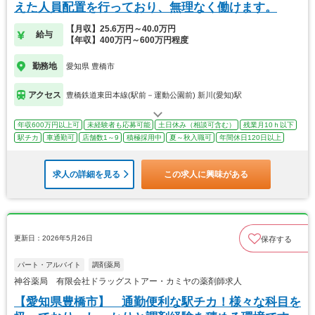
えた人員配置を行っており、無理なく働けます。
【月収】25.6万円～40.0万円
給与
【年収】400万円～600万円程度
勤務地
愛知県 豊橋市
アクセス
豊橋鉄道東田本線(駅前－運動公園前) 新川(愛知)駅
年収600万円以上可
未経験者も応募可能
土日休み（相談可含む）
残業月10ｈ以下
駅チカ
車通勤可
店舗数1～9
積極採用中
夏～秋入職可
年間休日120日以上
求人の詳細を見る
この求人に興味がある
更新日：2026年5月26日
保存する
パート・アルバイト
調剤薬局
神谷薬局 有限会社ドラッグストアー・カミヤの薬剤師求人
【愛知県豊橋市】 通勤便利な駅チカ！様々な科目を