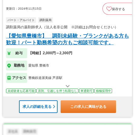
更新日：2024年11月15日
保存する
パート・アルバイト
調剤薬局
調剤薬局の薬剤師求人（法人名非公開 ※詳細はお問合せください）
【愛知県豊橋市】 調剤未経験・ブランクがある方も
歓迎！パート勤務希望の方もご相談可能です。
給与
【時給】2,000円～2,300円
勤務地
愛知県 豊橋市
アクセス
豊橋鉄道渥美線 芦原駅
未経験者も応募可能
原則、引越しを伴う転勤なし
車通勤可
積極採用中
求人の詳細を見る
この求人に興味がある