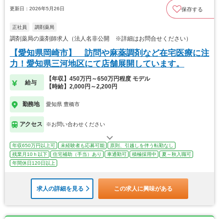
更新日：2026年5月26日
保存する
正社員
調剤薬局
調剤薬局の薬剤師求人（法人名非公開 ※詳細はお問合せください）
【愛知県岡崎市】 訪問や麻薬調剤など在宅医療に注
力！愛知県三河地区にて店舗展開しています。
【年収】450万円～650万円程度 モデル
給与
【時給】2,000円～2,200円
勤務地
愛知県 豊橋市
アクセス
※お問い合わせください
年収650万円以上可
未経験者も応募可能
原則、引越しを伴う転勤なし
残業月10ｈ以下
住宅補助（手当）あり
車通勤可
積極採用中
夏～秋入職可
年間休日120日以上
求人の詳細を見る
この求人に興味がある