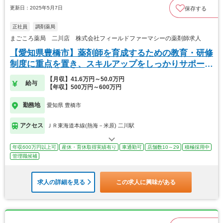
更新日：2025年5月7日
保存する
正社員
調剤薬局
まごころ薬局 二川店 株式会社フィールドファーマシーの薬剤師求人
【愛知県豊橋市】薬剤師を育成するための教育・研修
制度に重点を置き、スキルアップをしっかりサポー
ト！
【月収】41.6万円～50.0万円
給与
【年収】500万円～600万円
勤務地
愛知県 豊橋市
アクセス
ＪＲ東海道本線(熱海－米原) 二川駅
年収600万円以上可
産休・育休取得実績有り
車通勤可
店舗数10～29
積極採用中
管理職候補
求人の詳細を見る
この求人に興味がある