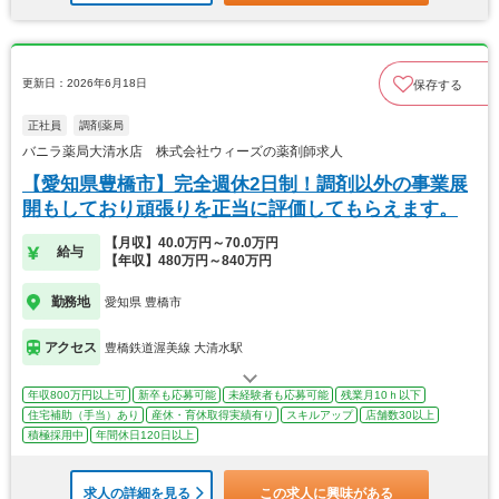
更新日：2026年6月18日
保存する
正社員
調剤薬局
バニラ薬局大清水店 株式会社ウィーズの薬剤師求人
【愛知県豊橋市】完全週休2日制！調剤以外の事業展
開もしており頑張りを正当に評価してもらえます。
【月収】40.0万円～70.0万円
給与
【年収】480万円～840万円
勤務地
愛知県 豊橋市
アクセス
豊橋鉄道渥美線 大清水駅
年収800万円以上可
新卒も応募可能
未経験者も応募可能
残業月10ｈ以下
住宅補助（手当）あり
産休・育休取得実績有り
スキルアップ
店舗数30以上
積極採用中
年間休日120日以上
求人の詳細を見る
この求人に興味がある