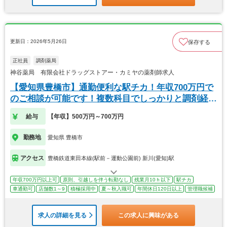
更新日：2026年5月26日
保存する
正社員
調剤薬局
神谷薬局 有限会社ドラッグストアー・カミヤの薬剤師求人
【愛知県豊橋市】通勤便利な駅チカ！年収700万円で
のご相談が可能です！複数科目でしっかりと調剤経験
を
給与
【年収】500万円～700万円
勤務地
愛知県 豊橋市
アクセス
豊橋鉄道東田本線(駅前－運動公園前) 新川(愛知)駅
年収700万円以上可
原則、引越しを伴う転勤なし
残業月10ｈ以下
駅チカ
車通勤可
店舗数1～9
積極採用中
夏～秋入職可
年間休日120日以上
管理職候補
求人の詳細を見る
この求人に興味がある