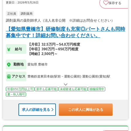
更新日：2026年5月26日
保存する
正社員
調剤薬局
調剤薬局の薬剤師求人（法人名非公開 ※詳細はお問合せください）
【愛知県豊橋市】研修制度も充実◎パートさんも同時
募集中です！詳細お問い合わせください。
【月収】32.5万円～54.0万円程度
給与
【年収】390万円～650万円程度
【時給】2,500円～
勤務地
愛知県 豊橋市
アクセス
豊橋鉄道東田本線(駅前－運動公園前) 運動公園前(愛知)駅
年収650万円以上可
新卒も応募可能
未経験者も応募可能
積極採用中
夏～秋入職可
求人の詳細を見る
この求人に興味がある