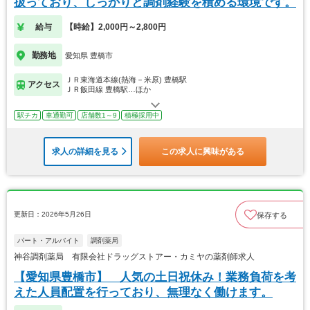
扱っており、しっかりと調剤経験を積める環境です。
給与
【時給】2,000円～2,800円
勤務地
愛知県 豊橋市
ＪＲ東海道本線(熱海－米原) 豊橋駅
アクセス
ＪＲ飯田線 豊橋駅…ほか
駅チカ
車通勤可
店舗数1～9
積極採用中
求人の詳細を見る
この求人に興味がある
更新日：2026年5月26日
保存する
パート・アルバイト
調剤薬局
神谷調剤薬局 有限会社ドラッグストアー・カミヤの薬剤師求人
【愛知県豊橋市】 人気の土日祝休み！業務負荷を考
えた人員配置を行っており、無理なく働けます。