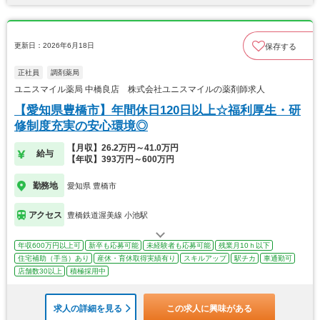
更新日：2026年6月18日
保存する
正社員
調剤薬局
ユニスマイル薬局 中橋良店 株式会社ユニスマイルの薬剤師求人
【愛知県豊橋市】年間休日120日以上☆福利厚生・研
修制度充実の安心環境◎
【月収】26.2万円～41.0万円
給与
【年収】393万円～600万円
勤務地
愛知県 豊橋市
アクセス
豊橋鉄道渥美線 小池駅
年収600万円以上可
新卒も応募可能
未経験者も応募可能
残業月10ｈ以下
住宅補助（手当）あり
産休・育休取得実績有り
スキルアップ
駅チカ
車通勤可
店舗数30以上
積極採用中
求人の詳細を見る
この求人に興味がある