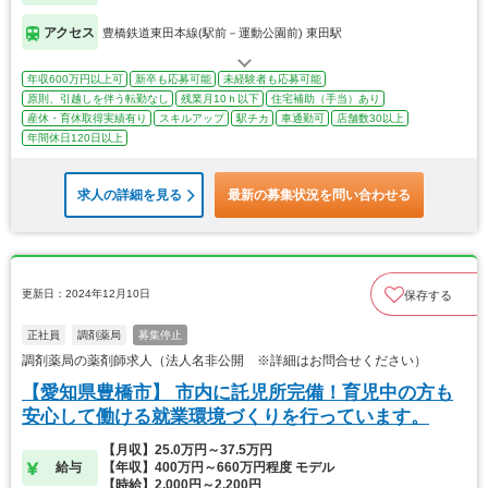
アクセス
豊橋鉄道東田本線(駅前－運動公園前) 東田駅
年収600万円以上可
新卒も応募可能
未経験者も応募可能
原則、引越しを伴う転勤なし
残業月10ｈ以下
住宅補助（手当）あり
産休・育休取得実績有り
スキルアップ
駅チカ
車通勤可
店舗数30以上
年間休日120日以上
求人の詳細を見る
最新の募集状況を問い合わせる
更新日：2024年12月10日
保存する
正社員
調剤薬局
募集停止
調剤薬局の薬剤師求人（法人名非公開 ※詳細はお問合せください）
【愛知県豊橋市】 市内に託児所完備！育児中の方も
安心して働ける就業環境づくりを行っています。
【月収】25.0万円～37.5万円
給与
【年収】400万円～660万円程度 モデル
【時給】2,000円～2,200円