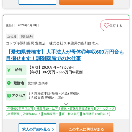
更新日：2026年6月18日
保存する
正社員
調剤薬局
コトブキ調剤薬局 豊橋店 株式会社スギ薬局の薬剤師求人
【愛知県豊橋市】大手法人が母体◎年収600万円台も
目指せます！調剤薬局でのお仕事
【月収】26.0万円～47.0万円
給与
【年収】392万円～665万円年収例
勤務地
愛知県 豊橋市
ＪＲ東海道本線(熱海－米原) 豊橋駅
アクセス
ＪＲ飯田線 豊橋駅…ほか
年収650万円以上可
残業月10ｈ以下
産休・育休取得実績有り
スキルアップ
車通勤可
店舗数30以上
積極採用中
夏～秋入職可
年間休日120日以上
求人の詳細を見る
この求人に興味がある