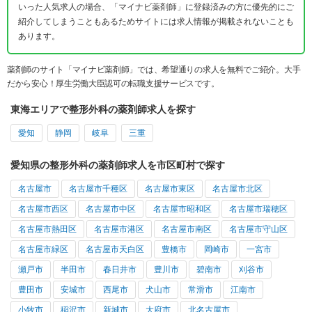
いった人気求人の場合、「マイナビ薬剤師」に登録済みの方に優先的にご
紹介してしまうこともあるためサイトには求人情報が掲載されないことも
あります。
薬剤師のサイト「マイナビ薬剤師」では、希望通りの求人を無料でご紹介。大手
だから安心！厚生労働大臣認可の転職支援サービスです。
東海エリアで整形外科の薬剤師求人を探す
愛知
静岡
岐阜
三重
愛知県の整形外科の薬剤師求人を市区町村で探す
名古屋市
名古屋市千種区
名古屋市東区
名古屋市北区
名古屋市西区
名古屋市中区
名古屋市昭和区
名古屋市瑞穂区
名古屋市熱田区
名古屋市港区
名古屋市南区
名古屋市守山区
名古屋市緑区
名古屋市天白区
豊橋市
岡崎市
一宮市
瀬戸市
半田市
春日井市
豊川市
碧南市
刈谷市
豊田市
安城市
西尾市
犬山市
常滑市
江南市
小牧市
稲沢市
新城市
大府市
北名古屋市