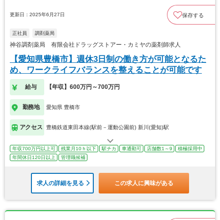
更新日：2025年6月27日
保存する
正社員
調剤薬局
神谷調剤薬局 有限会社ドラッグストアー・カミヤの薬剤師求人
【愛知県豊橋市】週休3日制の働き方が可能となるた
め、ワークライフバランスを整えることが可能です
給与
【年収】600万円～700万円
勤務地
愛知県 豊橋市
アクセス
豊橋鉄道東田本線(駅前－運動公園前) 新川(愛知)駅
年収700万円以上可
残業月10ｈ以下
駅チカ
車通勤可
店舗数1～9
積極採用中
年間休日120日以上
管理職候補
求人の詳細を見る
この求人に興味がある