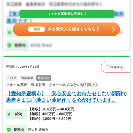
更新日：2026年6月18日
保存する
正社員
調剤薬局
募集停止
クオール薬局 豊橋東店 クオール株式会社の薬剤師求人
【愛知県豊橋市】 安心安全でお待たせしない調剤で
患者さまに心地よい薬局作りを心がけています。
【月収】26.0万円～40.0万円
給与
【年収】400万円～600万円
【時給】1,800円～2,500円
勤務地
愛知県 豊橋市