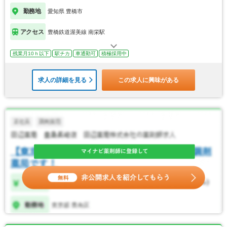
勤務地
愛知県 豊橋市
アクセス
豊橋鉄道渥美線 南栄駅
残業月10ｈ以下
駅チカ
車通勤可
積極採用中
求人の詳細を見る
この求人に興味がある