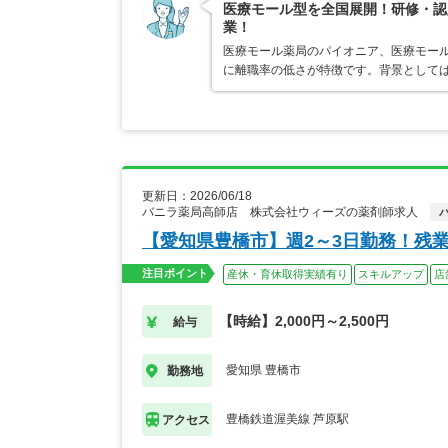
医療モール型を全国展開！研修・認
業！
医療モール薬局のパイオニア、医療モール
に離職率の低さが特徴です。背景として
更新日：2026/06/18
バニラ薬局高師店 株式会社ウィーズの薬剤師求人
【愛知県豊橋市】週2～3日勤務！残
注目ポイント
産休・育休取得実績有り
スキルアップ
店
【時給】2,000円～2,500円
給与
愛知県 豊橋市
勤務地
豊橋鉄道渥美線 芦原駅
アクセス