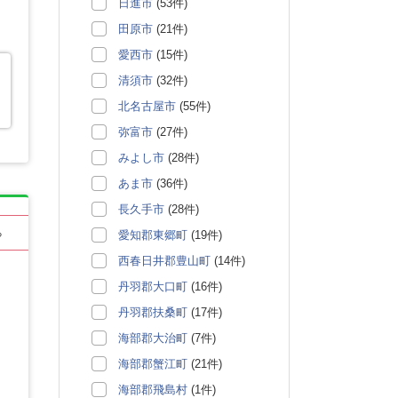
日進市
(53件)
田原市
(21件)
愛西市
(15件)
清須市
(32件)
北名古屋市
(55件)
弥富市
(27件)
みよし市
(28件)
あま市
(36件)
長久手市
(28件)
る
愛知郡東郷町
(19件)
西春日井郡豊山町
(14件)
丹羽郡大口町
(16件)
丹羽郡扶桑町
(17件)
海部郡大治町
(7件)
海部郡蟹江町
(21件)
海部郡飛島村
(1件)