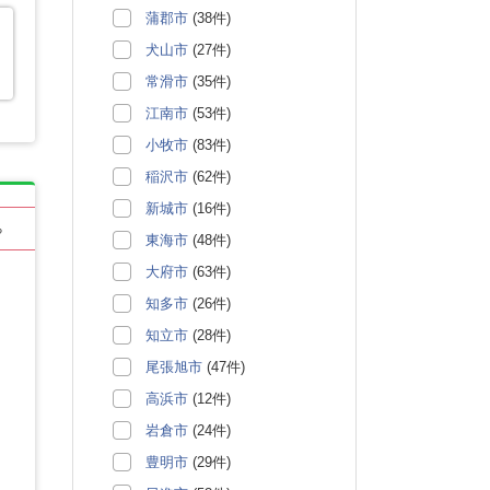
蒲郡市
(38件)
犬山市
(27件)
常滑市
(35件)
江南市
(53件)
小牧市
(83件)
稲沢市
(62件)
新城市
(16件)
る
東海市
(48件)
大府市
(63件)
知多市
(26件)
知立市
(28件)
尾張旭市
(47件)
高浜市
(12件)
岩倉市
(24件)
豊明市
(29件)