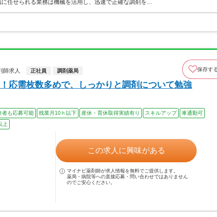
械に任せられる業務は機械を活用し、迅速で正確な調剤を…
保存す
剤師求人
正社員
調剤薬局
！応需枚数多めで、しっかりと調剤について勉強
験者も応募可能
残業月10ｈ以下
産休・育休取得実績有り
スキルアップ
車通勤可
以上
この求人に興味がある
マイナビ薬剤師が求人情報を無料でご提供します。
薬局・病院等への直接応募・問い合わせではありません
のでご安心ください。