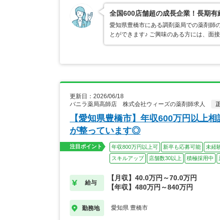
全国600店舗超の成長企業！長期
愛知県豊橋市にある調剤薬局での薬剤師の
とができます♪ ご興味のある方には、面
更新日：2026/06/18
バニラ薬局高師店 株式会社ウィーズの薬剤師求人
【愛知県豊橋市】年収600万円以上
が整っています◎
注目ポイント
年収800万円以上可
新卒も応募可能
未経
スキルアップ
店舗数30以上
積極採用中
【月収】40.0万円～70.0万円
給与
【年収】480万円～840万円
愛知県 豊橋市
勤務地