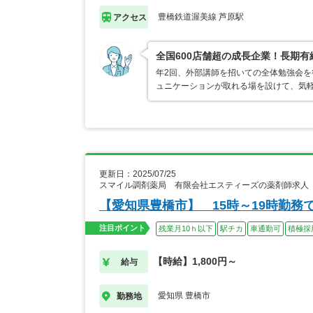
豊橋鉄道渥美線 芦原駅
アクセス
全国600店舗超の成長企業！長期
年2回、外部講師を招いての全体勉強会
ュニケーションが取れる場を設けて、気
更新日：2025/07/25
スマイル調剤薬局 有限会社エスティーズの薬剤師求人
【愛知県豊橋市】 15時～19時勤務
注目ポイント
残業月10ｈ以下
駅チカ
車通勤可
積極採
【時給】1,800円～
給与
愛知県 豊橋市
勤務地