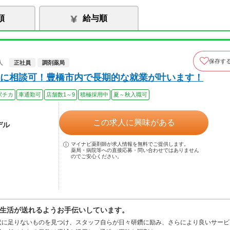
順
給与順
保存す
人
正社員
調剤薬局
に相談可！豊橋市内で長期的な就業が叶います！
駅チカ
車通勤可
店舗数1～9
積極採用中
夏～秋入職可
この求人に興味がある
デル
マイナビ薬剤師が求人情報を無料でご提供します。
薬局・病院等への直接応募・問い合わせではありません
のでご安心ください。
生活が送れるようお手伝いしています。
状に足りないものを見つけ、スタッフ自らが日々研鑽に励み、さらにより良いサービ