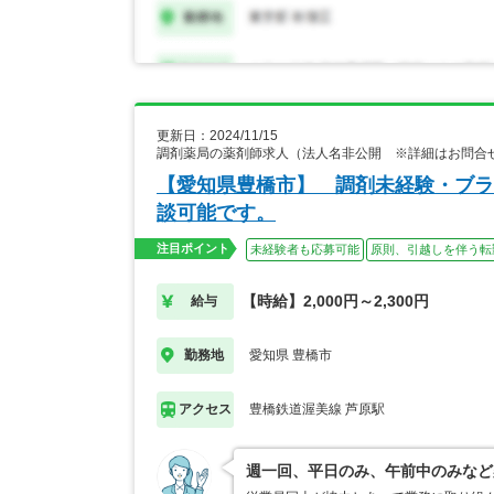
更新日：2024/11/15
調剤薬局の薬剤師求人（法人名非公開 ※詳細はお問合
【愛知県豊橋市】 調剤未経験・ブラ
談可能です。
注目ポイント
未経験者も応募可能
原則、引越しを伴う転
【時給】2,000円～2,300円
給与
愛知県 豊橋市
勤務地
豊橋鉄道渥美線 芦原駅
アクセス
週一回、平日のみ、午前中のみなど