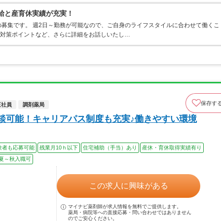
有給と産育休実績が充実！
募集です。 週2日～勤務が可能なので、ご自身のライフスタイルに合わせて働くこ
接対策ポイントなど、さらに詳細をお話しいたし…
保存す
正社員
調剤薬局
相談可能！キャリアパス制度も充実♪働きやすい環境
験者も応募可能
残業月10ｈ以下
住宅補助（手当）あり
産休・育休取得実績有り
夏～秋入職可
この求人に興味がある
マイナビ薬剤師が求人情報を無料でご提供します。
薬局・病院等への直接応募・問い合わせではありません
のでご安心ください。