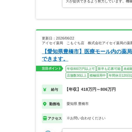
スが提供できるよう努力しています。機
更新日：2026/06/22
アイセイ薬局 こもぐち店 株式会社アイセイ薬局の薬
【愛知県豊橋市】医療モール内の薬局
できます。
注目ポイント
年収800万円以上可
新卒も応募可能
未経
店舗数30以上
積極採用中
年間休日120日
【年収】418万円～806万円
給与
愛知県 豊橋市
勤務地
※お問い合わせください
アクセス