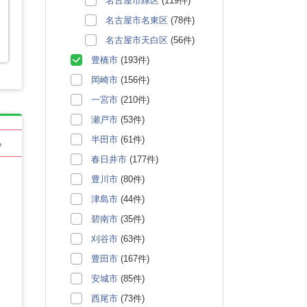
名古屋市緑区
(119件)
名古屋市名東区
(78件)
名古屋市天白区
(56件)
豊橋市
(193件)
岡崎市
(156件)
一宮市
(210件)
瀬戸市
(53件)
半田市
(61件)
る
春日井市
(177件)
豊川市
(80件)
津島市
(44件)
碧南市
(35件)
刈谷市
(63件)
豊田市
(167件)
安城市
(85件)
西尾市
(73件)