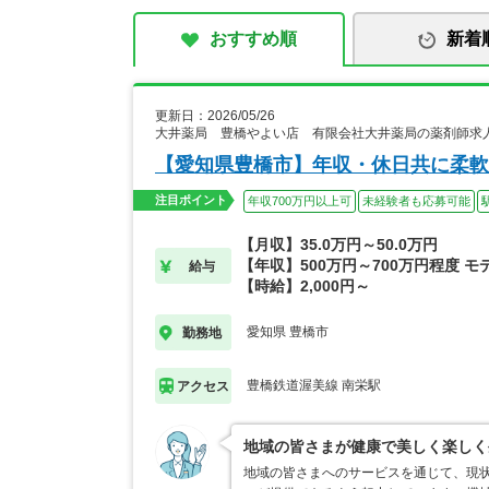
おすすめ順
新着
更新日：2026/05/26
大井薬局 豊橋やよい店 有限会社大井薬局の薬剤師求
【愛知県豊橋市】年収・休日共に柔軟
注目ポイント
年収700万円以上可
未経験者も応募可能
【月収】35.0万円～50.0万円
【年収】500万円～700万円程度 モ
給与
【時給】2,000円～
愛知県 豊橋市
勤務地
豊橋鉄道渥美線 南栄駅
アクセス
地域の皆さまが健康で美しく楽しく
地域の皆さまへのサービスを通じて、現