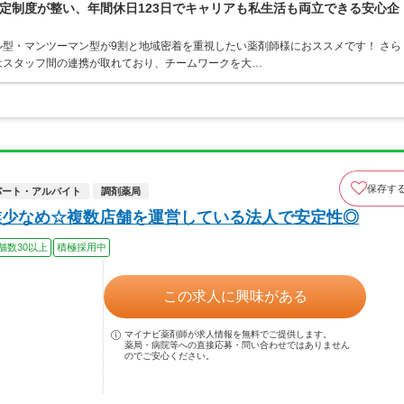
定制度が整い、年間休日123日でキャリアも私生活も両立できる安心企
型・マンツーマン型が9割と地域密着を重視したい薬剤師様におススメです！ さら
はスタッフ間の連携が取れており、チームワークを大…
保存す
パート・アルバイト
調剤薬局
業少なめ☆複数店舗を運営している法人で安定性◎
舗数30以上
積極採用中
この求人に興味がある
マイナビ薬剤師が求人情報を無料でご提供します。
薬局・病院等への直接応募・問い合わせではありません
のでご安心ください。