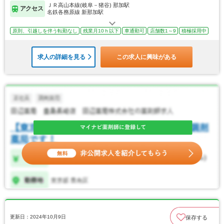
ＪＲ高山本線(岐阜－猪谷) 那加駅
アクセス
名鉄各務原線 新那加駅
原則、引越しを伴う転勤なし
残業月10ｈ以下
車通勤可
店舗数1～9
積極採用中
求人の詳細を見る
この求人に興味がある
更新日：2024年10月9日
保存する