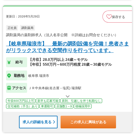
更新日：2026年5月29日
保存する
正社員
調剤薬局
調剤薬局の薬剤師求人（法人名非公開 ※詳細はお問合せください）
【岐阜県瑞浪市】 最新の調剤設備を完備！患者さま
がリラックスできる空間作りを行っています。
【月収】28.0万円以上 24歳～モデル
給与
【年収】550万円～600万円程度 28歳～30歳モデル
勤務地
岐阜県 瑞浪市
アクセス
ＪＲ中央本線(名古屋－塩尻) 瑞浪駅
年収600万円以上可
新卒も応募可能
原則、引越しを伴う転勤なし
住宅補助（手当）あり
車通勤可
店舗数1～9
積極採用中
求人の詳細を見る
この求人に興味がある