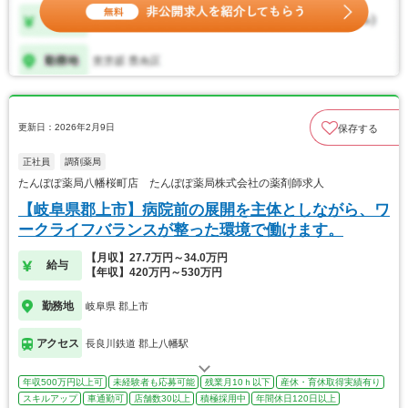
更新日：2026年2月9日
保存する
正社員
調剤薬局
たんぽぽ薬局八幡桜町店 たんぽぽ薬局株式会社の薬剤師求人
【岐阜県郡上市】病院前の展開を主体としながら、ワ
ークライフバランスが整った環境で働けます。
【月収】27.7万円～34.0万円
給与
【年収】420万円～530万円
勤務地
岐阜県 郡上市
アクセス
長良川鉄道 郡上八幡駅
年収500万円以上可
未経験者も応募可能
残業月10ｈ以下
産休・育休取得実績有り
スキルアップ
車通勤可
店舗数30以上
積極採用中
年間休日120日以上