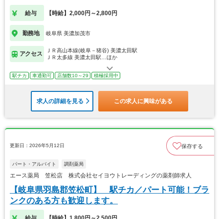
給与
【時給】2,000円～2,800円
勤務地
岐阜県 美濃加茂市
ＪＲ高山本線(岐阜－猪谷) 美濃太田駅
アクセス
ＪＲ太多線 美濃太田駅…ほか
駅チカ
車通勤可
店舗数10～29
積極採用中
求人の詳細を見る
この求人に興味がある
更新日：2026年5月12日
保存する
パート・アルバイト
調剤薬局
エース薬局 笠松店 株式会社セイヨウトレーディングの薬剤師求人
【岐阜県羽島郡笠松町】 駅チカ／パート可能！ブラ
ンクのある方も歓迎します。
給与
【時給】1,800円～2,500円