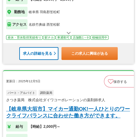
勤務地
岐阜県 羽島郡笠松町
アクセス
名鉄竹鼻線 西笠松駅
産休・育休取得実績有り
駅チカ
車通勤可
店舗数1～9
積極採用中
求人の詳細を見る
この求人に興味がある
更新日：2025年12月5日
保存する
パート・アルバイト
調剤薬局
さつき薬局 株式会社ダイワコーポレーションの薬剤師求人
【岐阜県大垣市】マイカー通勤OK!一人ひとりのワー
クライフバランスに合わせた働き方ができます。
給与
【時給】2,000円～