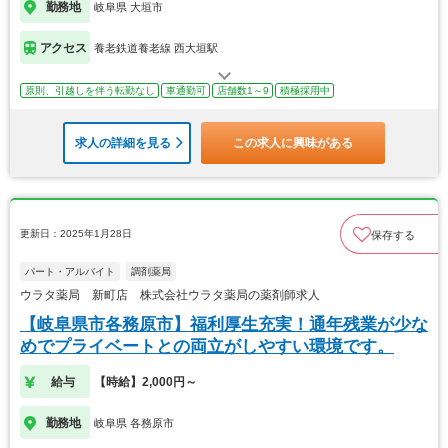
勤務地
岐阜県 大垣市
アクセス
養老鉄道養老線 西大垣駅
原則、引越しを伴う転勤なし
車通勤可
店舗数1～9
積極採用中
求人の詳細を見る
この求人に興味がある
更新日：2025年1月28日
保存する
パート・アルバイト
調剤薬局
ウラタ薬局 新町店 株式会社ウラタ薬局の薬剤師求人
【岐阜県市各務原市】福利厚生充実！通年残業が少な
めでプライベートとの両立がしやすい環境です。
給与
【時給】2,000円～
勤務地
岐阜県 各務原市