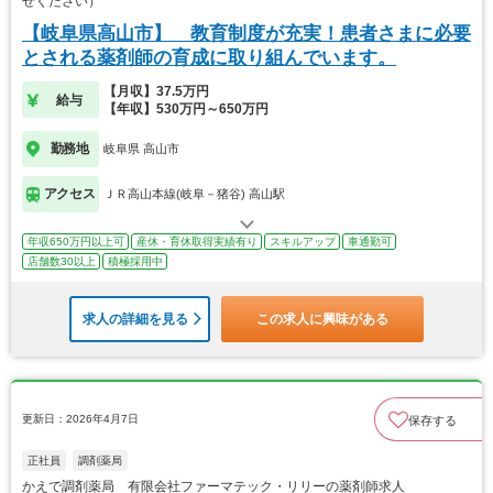
せください）
【岐阜県高山市】 教育制度が充実！患者さまに必要
とされる薬剤師の育成に取り組んでいます。
【月収】37.5万円
給与
【年収】530万円～650万円
勤務地
岐阜県 高山市
アクセス
ＪＲ高山本線(岐阜－猪谷) 高山駅
年収650万円以上可
産休・育休取得実績有り
スキルアップ
車通勤可
店舗数30以上
積極採用中
求人の詳細を見る
この求人に興味がある
更新日：2026年4月7日
保存する
正社員
調剤薬局
かえで調剤薬局 有限会社ファーマテック・リリーの薬剤師求人