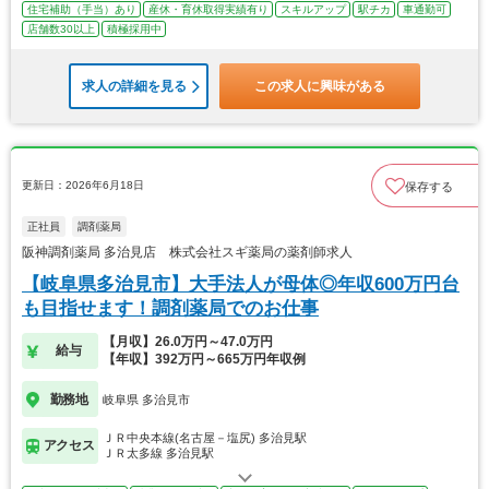
住宅補助（手当）あり
産休・育休取得実績有り
スキルアップ
駅チカ
車通勤可
店舗数30以上
積極採用中
求人の詳細を見る
この求人に興味がある
更新日：2026年6月18日
保存する
正社員
調剤薬局
阪神調剤薬局 多治見店 株式会社スギ薬局の薬剤師求人
【岐阜県多治見市】大手法人が母体◎年収600万円台
も目指せます！調剤薬局でのお仕事
【月収】26.0万円～47.0万円
給与
【年収】392万円～665万円年収例
勤務地
岐阜県 多治見市
ＪＲ中央本線(名古屋－塩尻) 多治見駅
アクセス
ＪＲ太多線 多治見駅