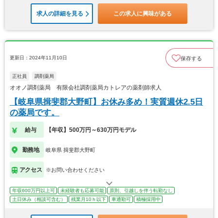
求人の詳細を見る
この求人に興味がある
更新日：2024年11月10日
保存する
正社員
調剤薬局
オオノ調剤薬局 有限会社調剤薬局カトレアの薬剤師求人
【岐阜県揖斐郡大野町】お休み多め！実質週休2.5日
の薬局です。
給与
【年収】500万円～630万円モデル
勤務地
岐阜県 揖斐郡大野町
アクセス
※お問い合わせください
年収600万円以上可
未経験者も応募可能
原則、引越しを伴う転勤なし
土日休み（相談可含む）
残業月10ｈ以下
車通勤可
積極採用中