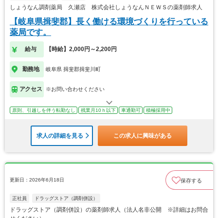
しょうなん調剤薬局 久瀬店 株式会社しょうなんＮＥＷＳの薬剤師求人
【岐阜県揖斐郡】長く働ける環境づくりを行っている
薬局です。
給与
【時給】2,000円～2,200円
勤務地
岐阜県 揖斐郡揖斐川町
アクセス
※お問い合わせください
原則、引越しを伴う転勤なし
残業月10ｈ以下
車通勤可
積極採用中
求人の詳細を見る
この求人に興味がある
更新日：2026年6月18日
保存する
正社員
ドラッグストア（調剤併設）
ドラッグストア（調剤併設）の薬剤師求人（法人名非公開 ※詳細はお問合