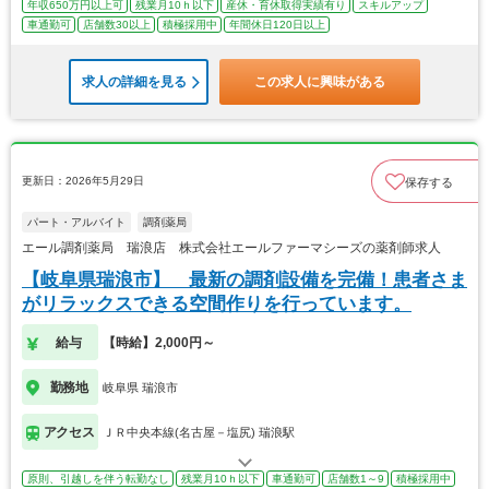
年収650万円以上可
残業月10ｈ以下
産休・育休取得実績有り
スキルアップ
車通勤可
店舗数30以上
積極採用中
年間休日120日以上
求人の詳細を見る
この求人に興味がある
更新日：2026年5月29日
保存する
パート・アルバイト
調剤薬局
エール調剤薬局 瑞浪店 株式会社エールファーマシーズの薬剤師求人
【岐阜県瑞浪市】 最新の調剤設備を完備！患者さま
がリラックスできる空間作りを行っています。
給与
【時給】2,000円～
勤務地
岐阜県 瑞浪市
アクセス
ＪＲ中央本線(名古屋－塩尻) 瑞浪駅
原則、引越しを伴う転勤なし
残業月10ｈ以下
車通勤可
店舗数1～9
積極採用中