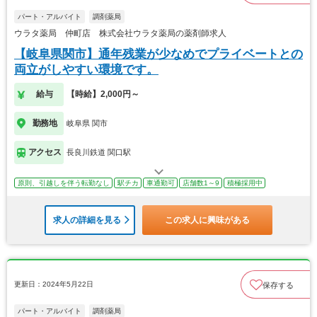
パート・アルバイト
調剤薬局
ウラタ薬局 仲町店 株式会社ウラタ薬局の薬剤師求人
【岐阜県関市】通年残業が少なめでプライベートとの
両立がしやすい環境です。
給与
【時給】2,000円～
勤務地
岐阜県 関市
アクセス
長良川鉄道 関口駅
原則、引越しを伴う転勤なし
駅チカ
車通勤可
店舗数1～9
積極採用中
求人の詳細を見る
この求人に興味がある
更新日：2024年5月22日
保存する
パート・アルバイト
調剤薬局