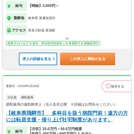
給与
【時給】2,000円～
勤務地
岐阜県 美濃加茂市
アクセス
長良川鉄道 富加駅
残業月10ｈ以下
産休・育休取得実績有り
車通勤可
積極採用中
求人の詳細を見る
この求人に興味がある
更新日：2026年5月29日
保存する
正社員
調剤薬局
調剤薬局の薬剤師求人（法人名非公開 ※詳細はお問合せください）
【岐阜県飛騨市】 多科目を扱う病院門前！遠方の方
には転居支援・借り上げ社宅制度があります。
【月収】25.0万円～50.0万円程度
給与
【年収】400万円～600万円以上 モデル