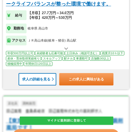
ークライフバランスが整った環境で働けます。
【月収】27.7万円～34.0万円
給与
【年収】420万円～530万円
勤務地
岐阜県 高山市
アクセス
ＪＲ高山本線(岐阜－猪谷) 高山駅
年収500万円以上可
未経験者も応募可能
土日休み（相談可含む）
残業月10ｈ以下
産休・育休取得実績有り
スキルアップ
駅チカ
車通勤可
店舗数30以上
積極採用中
年間休日120日以上
求人の詳細を見る
この求人に興味がある