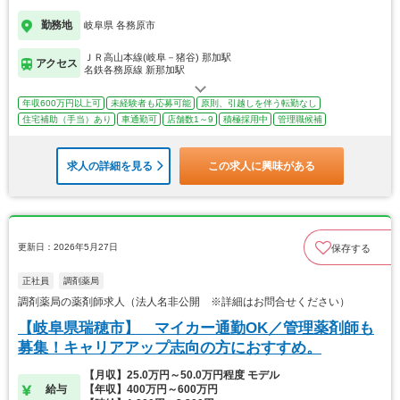
勤務地
岐阜県 各務原市
ＪＲ高山本線(岐阜－猪谷) 那加駅
アクセス
名鉄各務原線 新那加駅
年収600万円以上可
未経験者も応募可能
原則、引越しを伴う転勤なし
住宅補助（手当）あり
車通勤可
店舗数1～9
積極採用中
管理職候補
求人の詳細を見る
この求人に興味がある
更新日：2026年5月27日
保存する
正社員
調剤薬局
調剤薬局の薬剤師求人（法人名非公開 ※詳細はお問合せください）
【岐阜県瑞穂市】 マイカー通勤OK／管理薬剤師も
募集！キャリアアップ志向の方におすすめ。
【月収】25.0万円～50.0万円程度 モデル
給与
【年収】400万円～600万円