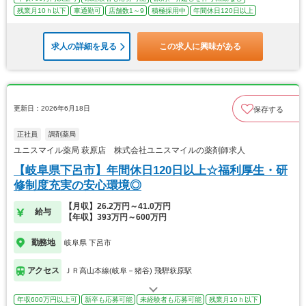
残業月10ｈ以下
車通勤可
店舗数1～9
積極採用中
年間休日120日以上
求人の詳細を見る
この求人に興味がある
更新日：2026年6月18日
保存する
正社員
調剤薬局
ユニスマイル薬局 萩原店 株式会社ユニスマイルの薬剤師求人
【岐阜県下呂市】年間休日120日以上☆福利厚生・研
修制度充実の安心環境◎
【月収】26.2万円～41.0万円
給与
【年収】393万円～600万円
勤務地
岐阜県 下呂市
アクセス
ＪＲ高山本線(岐阜－猪谷) 飛騨萩原駅
年収600万円以上可
新卒も応募可能
未経験者も応募可能
残業月10ｈ以下