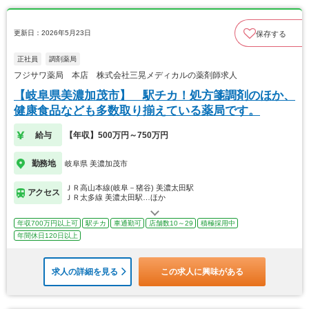
更新日：2026年5月23日
保存する
正社員
調剤薬局
フジサワ薬局 本店 株式会社三晃メディカルの薬剤師求人
【岐阜県美濃加茂市】 駅チカ！処方箋調剤のほか、
健康食品なども多数取り揃えている薬局です。
給与
【年収】500万円～750万円
勤務地
岐阜県 美濃加茂市
ＪＲ高山本線(岐阜－猪谷) 美濃太田駅
アクセス
ＪＲ太多線 美濃太田駅…ほか
年収700万円以上可
駅チカ
車通勤可
店舗数10～29
積極採用中
年間休日120日以上
求人の詳細を見る
この求人に興味がある