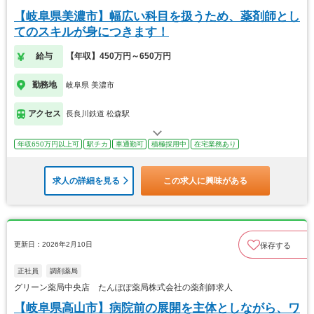
【岐阜県美濃市】幅広い科目を扱うため、薬剤師とし
てのスキルが身につきます！
給与
【年収】450万円～650万円
勤務地
岐阜県 美濃市
アクセス
長良川鉄道 松森駅
年収650万円以上可
駅チカ
車通勤可
積極採用中
在宅業務あり
求人の詳細を見る
この求人に興味がある
更新日：2026年2月10日
保存する
正社員
調剤薬局
グリーン薬局中央店 たんぽぽ薬局株式会社の薬剤師求人
【岐阜県高山市】病院前の展開を主体としながら、ワ