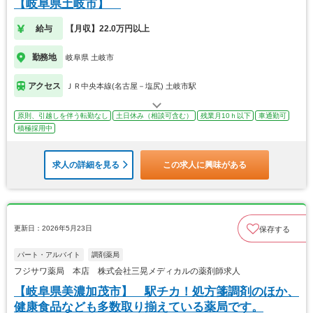
【岐阜県土岐市】
給与
【月収】22.0万円以上
勤務地
岐阜県 土岐市
アクセス
ＪＲ中央本線(名古屋－塩尻) 土岐市駅
原則、引越しを伴う転勤なし
土日休み（相談可含む）
残業月10ｈ以下
車通勤可
積極採用中
求人の詳細を見る
この求人に興味がある
更新日：2026年5月23日
保存する
パート・アルバイト
調剤薬局
フジサワ薬局 本店 株式会社三晃メディカルの薬剤師求人
【岐阜県美濃加茂市】 駅チカ！処方箋調剤のほか、
健康食品なども多数取り揃えている薬局です。