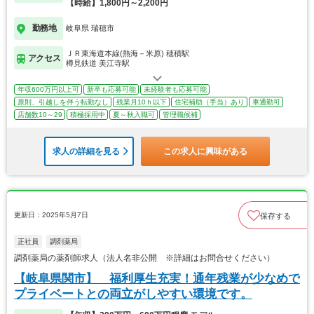
【時給】1,800円～2,200円
勤務地
岐阜県 瑞穂市
ＪＲ東海道本線(熱海－米原) 穂積駅
アクセス
樽見鉄道 美江寺駅
年収600万円以上可
新卒も応募可能
未経験者も応募可能
原則、引越しを伴う転勤なし
残業月10ｈ以下
住宅補助（手当）あり
車通勤可
店舗数10～29
積極採用中
夏～秋入職可
管理職候補
求人の詳細を見る
この求人に興味がある
更新日：2025年5月7日
保存する
正社員
調剤薬局
調剤薬局の薬剤師求人（法人名非公開 ※詳細はお問合せください）
【岐阜県関市】 福利厚生充実！通年残業が少なめで
プライベートとの両立がしやすい環境です。