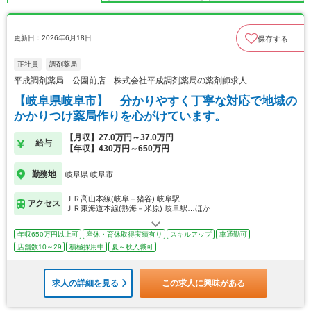
更新日：2026年6月18日
保存する
正社員
調剤薬局
平成調剤薬局 公園前店 株式会社平成調剤薬局の薬剤師求人
【岐阜県岐阜市】 分かりやすく丁寧な対応で地域の
かかりつけ薬局作りを心がけています。
【月収】27.0万円～37.0万円
給与
【年収】430万円～650万円
勤務地
岐阜県 岐阜市
ＪＲ高山本線(岐阜－猪谷) 岐阜駅
アクセス
ＪＲ東海道本線(熱海－米原) 岐阜駅…ほか
年収650万円以上可
産休・育休取得実績有り
スキルアップ
車通勤可
店舗数10～29
積極採用中
夏～秋入職可
求人の詳細を見る
この求人に興味がある