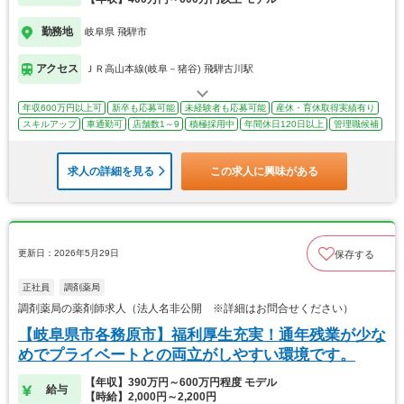
勤務地
岐阜県 飛騨市
アクセス
ＪＲ高山本線(岐阜－猪谷) 飛騨古川駅
年収600万円以上可
新卒も応募可能
未経験者も応募可能
産休・育休取得実績有り
スキルアップ
車通勤可
店舗数1～9
積極採用中
年間休日120日以上
管理職候補
求人の詳細を見る
この求人に興味がある
更新日：2026年5月29日
保存する
正社員
調剤薬局
調剤薬局の薬剤師求人（法人名非公開 ※詳細はお問合せください）
【岐阜県市各務原市】福利厚生充実！通年残業が少な
めでプライベートとの両立がしやすい環境です。
【年収】390万円～600万円程度 モデル
給与
【時給】2,000円～2,200円