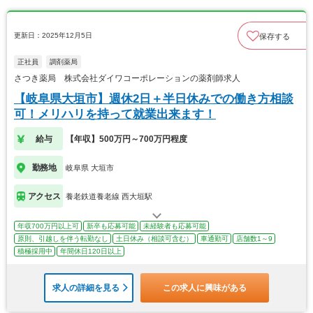
更新日：2025年12月5日
保存する
正社員
調剤薬局
さつき薬局 株式会社ダイワコーポレーションの薬剤師求人
【岐阜県大垣市】週休2日＋半日休みでの働き方相談
可！メリハリを持って就業出来ます！
給与
【年収】500万円～700万円程度
勤務地
岐阜県 大垣市
アクセス
養老鉄道養老線 西大垣駅
年収700万円以上可
新卒も応募可能
未経験者も応募可能
原則、引越しを伴う転勤なし
土日休み（相談可含む）
車通勤可
店舗数1～9
積極採用中
年間休日120日以上
求人の詳細を見る
この求人に興味がある