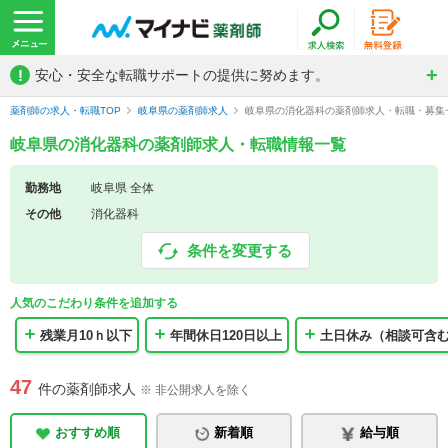
!
安心・安全な転職サポートの提供に努めます。
薬剤師の求人・転職TOP
岐阜県の薬剤師求人
岐阜県の消化器科の薬剤師求人・転職・募集
岐阜県の消化器科の薬剤師求人・転職情報一覧
勤務地
岐阜県 全体
その他
消化器科
条件を変更する
人気のこだわり条件を追加する
残業月10ｈ以下
年間休日120日以上
土日休み（相談可含
47
件の薬剤師求人
※ 非公開求人を除く
おすすめ順
新着順
給与順