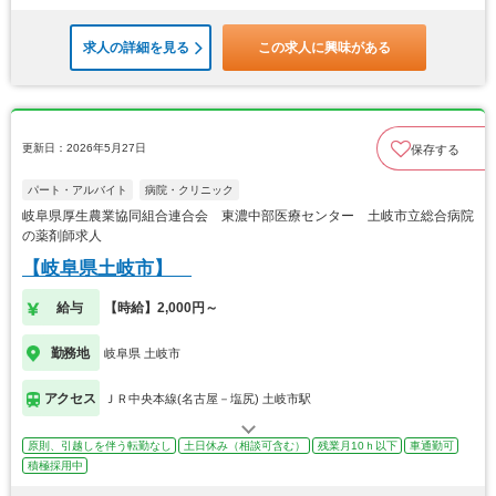
求人の詳細を見る
この求人に興味がある
更新日：2026年5月27日
保存する
パート・アルバイト
病院・クリニック
岐阜県厚生農業協同組合連合会 東濃中部医療センター 土岐市立総合病院
の薬剤師求人
【岐阜県土岐市】
給与
【時給】2,000円～
勤務地
岐阜県 土岐市
アクセス
ＪＲ中央本線(名古屋－塩尻) 土岐市駅
原則、引越しを伴う転勤なし
土日休み（相談可含む）
残業月10ｈ以下
車通勤可
積極採用中