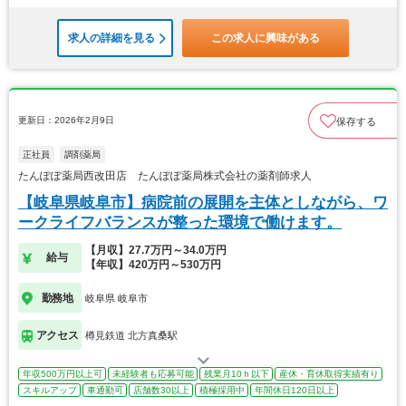
求人の詳細を見る
この求人に興味がある
更新日：2026年2月9日
保存する
正社員
調剤薬局
たんぽぽ薬局西改田店 たんぽぽ薬局株式会社の薬剤師求人
【岐阜県岐阜市】病院前の展開を主体としながら、ワ
ークライフバランスが整った環境で働けます。
【月収】27.7万円～34.0万円
給与
【年収】420万円～530万円
勤務地
岐阜県 岐阜市
アクセス
樽見鉄道 北方真桑駅
年収500万円以上可
未経験者も応募可能
残業月10ｈ以下
産休・育休取得実績有り
スキルアップ
車通勤可
店舗数30以上
積極採用中
年間休日120日以上