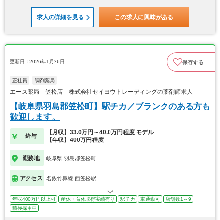
求人の詳細を見る
この求人に興味がある
更新日：2026年1月26日
保存する
正社員
調剤薬局
エース薬局 笠松店 株式会社セイヨウトレーディングの薬剤師求人
【岐阜県羽島郡笠松町】駅チカ／ブランクのある方も
歓迎します。
【月収】33.0万円～40.0万円程度 モデル
給与
【年収】400万円程度
勤務地
岐阜県 羽島郡笠松町
アクセス
名鉄竹鼻線 西笠松駅
年収400万円以上可
産休・育休取得実績有り
駅チカ
車通勤可
店舗数1～9
積極採用中