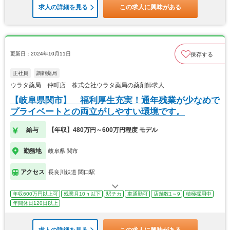
求人の詳細を見る
この求人に興味がある
更新日：2024年10月11日
保存する
正社員
調剤薬局
ウラタ薬局 仲町店 株式会社ウラタ薬局の薬剤師求人
【岐阜県関市】 福利厚生充実！通年残業が少なめで
プライベートとの両立がしやすい環境です。
給与
【年収】480万円～600万円程度 モデル
勤務地
岐阜県 関市
アクセス
長良川鉄道 関口駅
年収600万円以上可
残業月10ｈ以下
駅チカ
車通勤可
店舗数1～9
積極採用中
年間休日120日以上