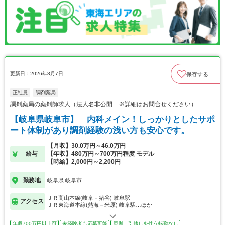
更新日：2026年8月7日
保存する
正社員
調剤薬局
調剤薬局の薬剤師求人（法人名非公開 ※詳細はお問合せください）
【岐阜県岐阜市】 内科メイン！しっかりとしたサポ
ート体制があり調剤経験の浅い方も安心です。
【月収】30.0万円～46.0万円
給与
【年収】480万円～700万円程度 モデル
【時給】2,000円～2,200円
勤務地
岐阜県 岐阜市
ＪＲ高山本線(岐阜－猪谷) 岐阜駅
アクセス
ＪＲ東海道本線(熱海－米原) 岐阜駅…ほか
年収700万円以上可
未経験者も応募可能
原則、引越しを伴う転勤なし