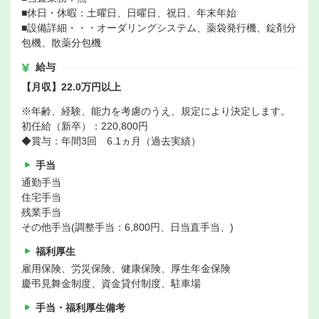
■休日・休暇：土曜日、日曜日、祝日、年末年始
■設備詳細・・・オーダリングシステム、薬袋発行機、錠剤分
包機、散薬分包機
給与
【月収】22.0万円以上
※年齢、経験、能力を考慮のうえ、規定により決定します。
初任給（新卒）：220,800円
◆賞与：年間3回 6.1ヵ月（過去実績）
手当
通勤手当
住宅手当
残業手当
その他手当(調整手当：6,800円、日当直手当、)
福利厚生
雇用保険、労災保険、健康保険、厚生年金保険
慶弔見舞金制度、資金貸付制度、駐車場
手当・福利厚生備考