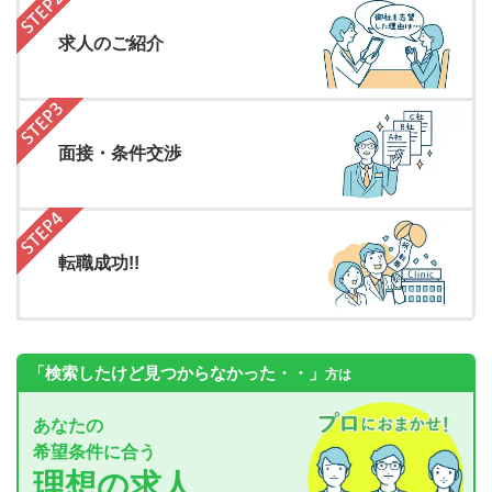
求人のご紹介
面接・条件交渉
転職成功!!
「検索したけど見つからなかった・・」
方は
あなたの
希望条件に合う
理想の求人