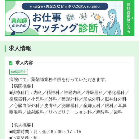
求人情報
求人内容
積極採用中
病院にて、薬剤師業務全般を行っていただきます。
【病院概要】
■診療科目：内科／精神科／神経内科／呼吸器科／消化器科／
循環器科／小児科／外科／整形外科／形成外科／脳神経外科
／心臓血管外科／皮膚科／泌尿器科／産婦人科／眼科／耳鼻
咽喉科／放射線科／リハビリテーション科／麻酔科／歯科
【求人概要】
■就業時間：月～金／8：30～17：15
■当直業務：無