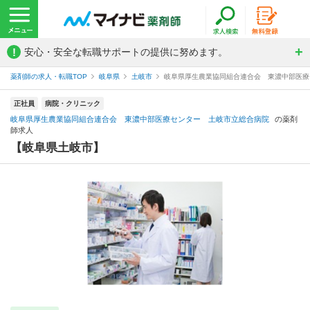
!
安心・安全な転職サポートの提供に努めます。
薬剤師の求人・転職TOP
岐阜県
土岐市
岐阜県厚生農業協同組合連合会 東濃中部医療
正社員
病院・クリニック
岐阜県厚生農業協同組合連合会 東濃中部医療センター 土岐市立総合病院
の薬剤
師求人
【岐阜県土岐市】