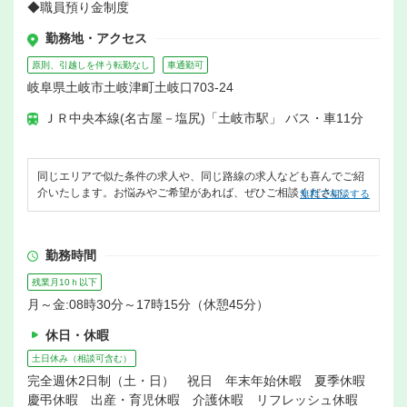
◆職員預り金制度
勤務地・アクセス
原則、引越しを伴う転勤なし
車通勤可
岐阜県土岐市土岐津町土岐口703-24
ＪＲ中央本線(名古屋－塩尻)「土岐市駅」 バス・車11分
同じエリアで似た条件の求人や、同じ路線の求人なども喜んでご紹
介いたします。お悩みやご希望があれば、ぜひご相談ください。
無料で相談する
勤務時間
残業月10ｈ以下
月～金:08時30分～17時15分（休憩45分）
休日・休暇
土日休み（相談可含む）
完全週休2日制（土・日） 祝日 年末年始休暇 夏季休暇
慶弔休暇 出産・育児休暇 介護休暇 リフレッシュ休暇