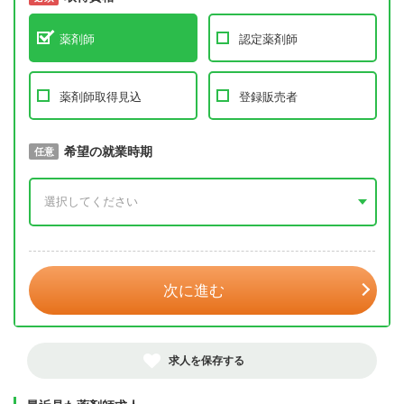
薬剤師
認定薬剤師
薬剤師取得見込
登録販売者
取得予定年
希望の就業時期
必須
任意
年 3月
次に進む
求人を保存する