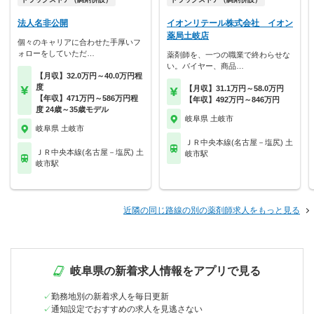
法人名非公開
イオンリテール株式会社 イオン
薬局土岐店
個々のキャリアに合わせた手厚いフ
ォローをしていただ…
薬剤師を、一つの職業で終わらせな
い。バイヤー、商品…
【月収】32.0万円～40.0万円程
度
【月収】31.1万円～58.0万円
【年収】471万円～586万円程
【年収】492万円～846万円
度 24歳～35歳モデル
岐阜県 土岐市
岐阜県 土岐市
ＪＲ中央本線(名古屋－塩尻) 土
ＪＲ中央本線(名古屋－塩尻) 土
岐市駅
岐市駅
近隣の同じ路線の別の薬剤師求人をもっと見る
岐阜県の新着求人情報をアプリで見る
勤務地別の新着求人を毎日更新
通知設定でおすすめの求人を見逃さない