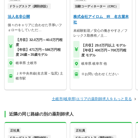
ドラッグストア（調剤併設）
治験コーディネーター（CRC）
法人名非公開
株式会社アイロム IR 名古屋本
社
個々のキャリアに合わせた手厚いフ
ォローをしていただ…
未経験歓迎／安心の働きやすさ／フ
レックス勤務有／土…
【月収】32.0万円～40.0万円程
度
【月収】29.0万円以上 モデル
【年収】471万円～586万円程
【年収】400万円～700万円程
度 24歳～35歳モデル
度 モデル
岐阜県 土岐市
岐阜県 岐阜市 他
ＪＲ中央本線(名古屋－塩尻) 土
※お問い合わせください
岐市駅
土岐市(岐阜県)エリアの薬剤師求人をもっと見る
近隣の同じ路線の別の薬剤師求人
正社員
正社員
ドラッグストア（調剤併設）
ドラッグストア（調剤併設）