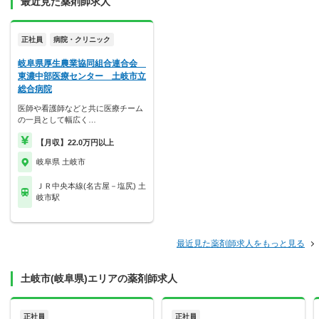
最近見た薬剤師求人
正社員
病院・クリニック
岐阜県厚生農業協同組合連合会
東濃中部医療センター 土岐市立
総合病院
医師や看護師などと共に医療チーム
の一員として幅広く…
【月収】22.0万円以上
岐阜県 土岐市
ＪＲ中央本線(名古屋－塩尻) 土
岐市駅
最近見た薬剤師求人をもっと見る
土岐市(岐阜県)エリアの薬剤師求人
正社員
正社員