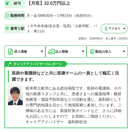
【月収】22.0万円以上
給与
勤務時間
月～金:08時30分～17時15分（休憩45分）
ＪＲ中央本線(名古屋－塩尻)「土岐市駅」 バ
最寄り駅
アクセス
ス・車11分
更新日：2026/05/27 求人番号：542253
求人情報
法人情報
類似の求人
キャリアアドバイザーのレポート
医師や看護師などと共に医療チームの一員として幅広く活
躍できます。
岐阜県土岐市にある総合病院です。医師や看護師、その
他の医療スタッフと共に、患者さまへの服薬指導・糖尿
病教室・感染予防対策などの活動を通じ、薬剤師として
の専門的知識を活かして地域医療に参加しています。ご
興味のある方には、面接対策ポイントなど、さらに詳細
をお話しいたしますので、お気軽にご相談ください。
キャリアアドバイザー 薬剤師担当