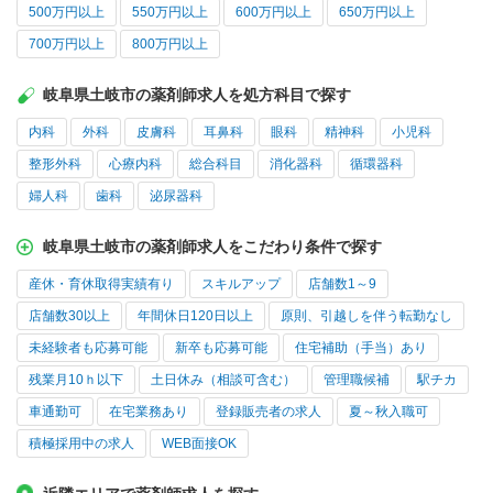
500万円以上
550万円以上
600万円以上
650万円以上
700万円以上
800万円以上
岐阜県土岐市の薬剤師求人を処方科目で探す
内科
外科
皮膚科
耳鼻科
眼科
精神科
小児科
整形外科
心療内科
総合科目
消化器科
循環器科
婦人科
歯科
泌尿器科
岐阜県土岐市の薬剤師求人をこだわり条件で探す
産休・育休取得実績有り
スキルアップ
店舗数1～9
店舗数30以上
年間休日120日以上
原則、引越しを伴う転勤なし
未経験者も応募可能
新卒も応募可能
住宅補助（手当）あり
残業月10ｈ以下
土日休み（相談可含む）
管理職候補
駅チカ
車通勤可
在宅業務あり
登録販売者の求人
夏～秋入職可
積極採用中の求人
WEB面接OK