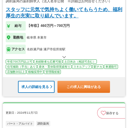
調剤薬局の薬剤師求人（法人名非公開 ※詳細はお問合せください）
スタッフに元気で気持ちよく働いてもらうため、福利
厚生の充実に取り組んでいます。
給与
【年収】460万円～700万円
勤務地
岐阜県 本巣市
アクセス
名鉄瀬戸線 瀬戸市役所前駅
年収700万円以上可
未経験者も応募可能
土日休み（相談可含む）
住宅補助（手当）あり
産休・育休取得実績有り
スキルアップ
駅チカ
車通勤可
店舗数30以上
積極採用中
管理職候補
求人の詳細を見る
この求人に興味がある
更新日：2024年11月7日
保存する
パート・アルバイト
調剤薬局