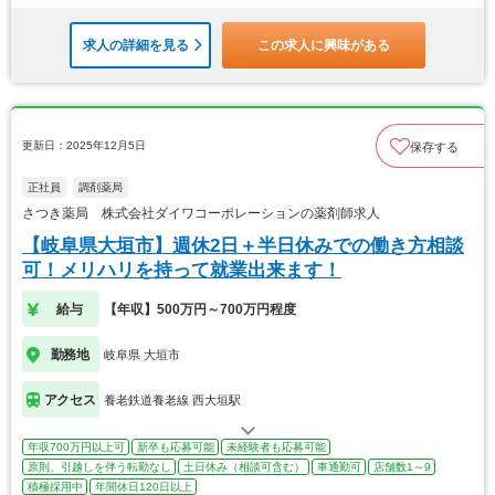
求人の詳細を見る
この求人に興味がある
更新日：2025年12月5日
保存する
正社員
調剤薬局
さつき薬局 株式会社ダイワコーポレーションの薬剤師求人
【岐阜県大垣市】週休2日＋半日休みでの働き方相談
可！メリハリを持って就業出来ます！
給与
【年収】500万円～700万円程度
勤務地
岐阜県 大垣市
アクセス
養老鉄道養老線 西大垣駅
年収700万円以上可
新卒も応募可能
未経験者も応募可能
原則、引越しを伴う転勤なし
土日休み（相談可含む）
車通勤可
店舗数1～9
積極採用中
年間休日120日以上