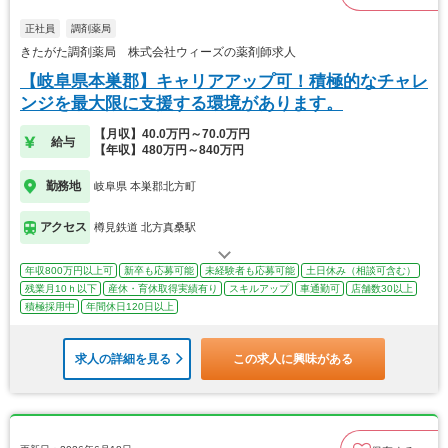
正社員
調剤薬局
きたがた調剤薬局 株式会社ウィーズの薬剤師求人
【岐阜県本巣郡】キャリアアップ可！積極的なチャレ
ンジを最大限に支援する環境があります。
【月収】40.0万円～70.0万円
給与
【年収】480万円～840万円
勤務地
岐阜県 本巣郡北方町
アクセス
樽見鉄道 北方真桑駅
年収800万円以上可
新卒も応募可能
未経験者も応募可能
土日休み（相談可含む）
残業月10ｈ以下
産休・育休取得実績有り
スキルアップ
車通勤可
店舗数30以上
積極採用中
年間休日120日以上
求人の詳細を見る
この求人に興味がある