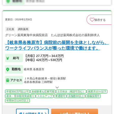
更新日：2026年2月9日
保存する
正社員
調剤薬局
グリーン薬局東海中央病院前店 たんぽぽ薬局株式会社の薬剤師求人
【岐阜県各務原市】病院前の展開を主体としながら、
ワークライフバランスが整った環境で働けます。
【月収】27.7万円～34.0万円
給与
【年収】420万円～530万円
勤務地
岐阜県 各務原市
ＪＲ高山本線(岐阜－猪谷) 蘇原駅
アクセス
名鉄各務原線 三柿野駅
年収500万円以上可
未経験者も応募可能
土日休み（相談可含む）
残業月10ｈ以下
産休・育休取得実績有り
スキルアップ
車通勤可
店舗数30以上
積極採用中
年間休日120日以上
求人の詳細を見る
この求人に興味がある