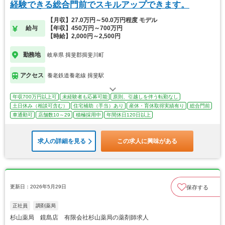
経験できる総合門前でスキルアップできます。
【月収】27.0万円～50.0万円程度 モデル
給与
【年収】450万円～700万円
【時給】2,000円～2,500円
勤務地
岐阜県 揖斐郡揖斐川町
アクセス
養老鉄道養老線 揖斐駅
年収700万円以上可
未経験者も応募可能
原則、引越しを伴う転勤なし
土日休み（相談可含む）
住宅補助（手当）あり
産休・育休取得実績有り
総合門前
車通勤可
店舗数10～29
積極採用中
年間休日120日以上
求人の詳細を見る
この求人に興味がある
更新日：2026年5月29日
保存する
正社員
調剤薬局
杉山薬局 鏡島店 有限会社杉山薬局の薬剤師求人