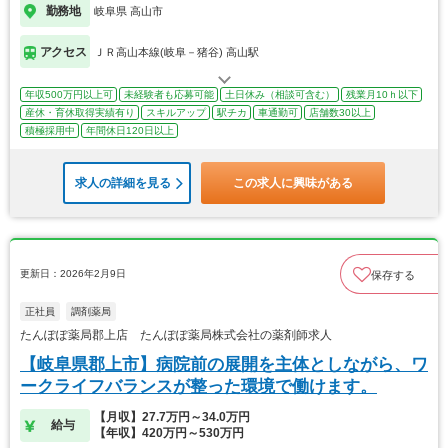
勤務地
岐阜県 高山市
アクセス
ＪＲ高山本線(岐阜－猪谷) 高山駅
年収500万円以上可
未経験者も応募可能
土日休み（相談可含む）
残業月10ｈ以下
産休・育休取得実績有り
スキルアップ
駅チカ
車通勤可
店舗数30以上
積極採用中
年間休日120日以上
求人の詳細を見る
この求人に興味がある
更新日：2026年2月9日
保存する
正社員
調剤薬局
たんぽぽ薬局郡上店 たんぽぽ薬局株式会社の薬剤師求人
【岐阜県郡上市】病院前の展開を主体としながら、ワ
ークライフバランスが整った環境で働けます。
【月収】27.7万円～34.0万円
給与
【年収】420万円～530万円