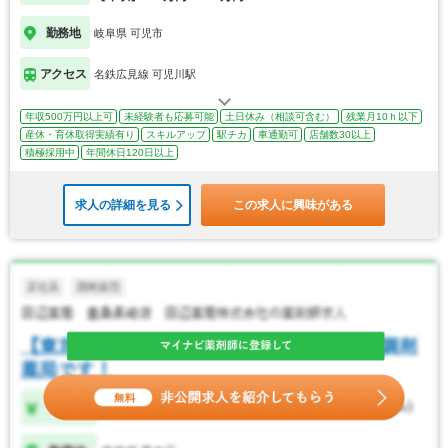
勤務地
岐阜県 可児市
アクセス
名鉄広見線 可児川駅
年収500万円以上可
未経験者も応募可能
土日休み（相談可含む）
残業月10ｈ以下
産休・育休取得実績有り
スキルアップ
駅チカ
車通勤可
店舗数30以上
積極採用中
年間休日120日以上
求人の詳細を見る
この求人に興味がある