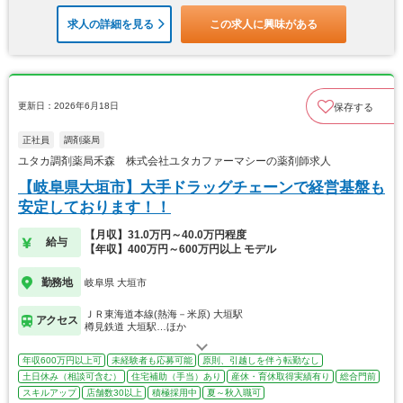
求人の詳細を見る
この求人に興味がある
更新日：2026年6月18日
保存する
正社員
調剤薬局
ユタカ調剤薬局禾森 株式会社ユタカファーマシーの薬剤師求人
【岐阜県大垣市】大手ドラッグチェーンで経営基盤も
安定しております！！
【月収】31.0万円～40.0万円程度
給与
【年収】400万円～600万円以上 モデル
勤務地
岐阜県 大垣市
ＪＲ東海道本線(熱海－米原) 大垣駅
アクセス
樽見鉄道 大垣駅…ほか
年収600万円以上可
未経験者も応募可能
原則、引越しを伴う転勤なし
土日休み（相談可含む）
住宅補助（手当）あり
産休・育休取得実績有り
総合門前
スキルアップ
店舗数30以上
積極採用中
夏～秋入職可