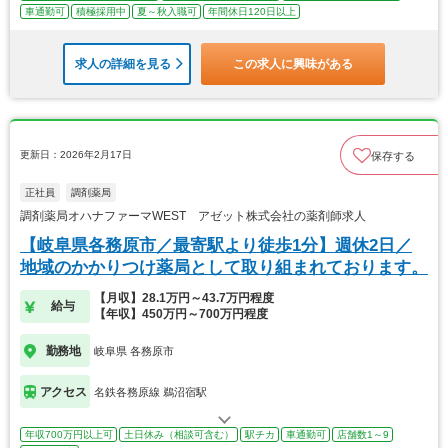
車通勤可
積極採用中
夏～秋入職可
年間休日120日以上
求人の詳細を見る
この求人に興味がある
更新日：2026年2月17日
保存する
正社員
調剤薬局
調剤薬局オハナファーマWEST アゼット株式会社の薬剤師求人
【岐阜県各務原市／最寄駅より徒歩1分】週休2日／
地域のかかりつけ薬局として取り組まれております。
【月収】28.1万円～43.7万円程度
給与
【年収】450万円～700万円程度
勤務地
岐阜県 各務原市
アクセス
名鉄各務原線 鵜沼宿駅
年収700万円以上可
土日休み（相談可含む）
駅チカ
車通勤可
店舗数1～9