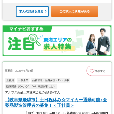
求人の詳細を見る
この求人に興味がある
更新日：2026年6月18日
保存する
正社員
一般企業
品質管理・品質保証・PV・薬事
臨床開発（QA、QC、DM、統計解析など）
アルプス薬品工業株式会社の薬剤師求人
【岐阜県飛騨市】土日祝休み☆マイカー通勤可能♪医
薬品製造管理者の募集！＜正社員＞
【月収】39.9万円～48.0万円（基本給366,400円～446,900円