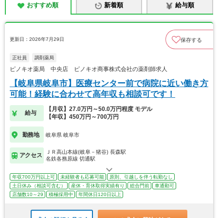
おすすめ順
新着順
給与順
更新日：2026年7月29日
保存する
正社員
調剤薬局
ピノキオ薬局 中央店 ピノキオ商事株式会社の薬剤師求人
【岐阜県岐阜市】医療センター前で病院に近い働き方
可能！経験に合わせて高年収も相談可です！
【月収】27.0万円～50.0万円程度 モデル
給与
【年収】450万円～700万円
勤務地
岐阜県 岐阜市
ＪＲ高山本線(岐阜－猪谷) 長森駅
アクセス
名鉄各務原線 切通駅
年収700万円以上可
未経験者も応募可能
原則、引越しを伴う転勤なし
土日休み（相談可含む）
産休・育休取得実績有り
総合門前
車通勤可
店舗数10～29
積極採用中
年間休日120日以上