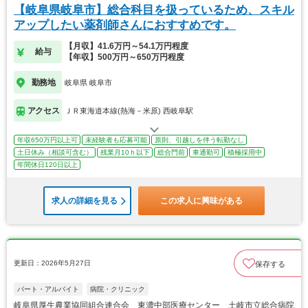
【岐阜県岐阜市】総合科目を扱っているため、スキル
アップしたい薬剤師さんにおすすめです。
【月収】41.6万円～54.1万円程度
給与
【年収】500万円～650万円程度
勤務地
岐阜県 岐阜市
アクセス
ＪＲ東海道本線(熱海－米原) 西岐阜駅
年収650万円以上可
未経験者も応募可能
原則、引越しを伴う転勤なし
土日休み（相談可含む）
残業月10ｈ以下
総合門前
車通勤可
積極採用中
年間休日120日以上
求人の詳細を見る
この求人に興味がある
更新日：2026年5月27日
保存する
パート・アルバイト
病院・クリニック
岐阜県厚生農業協同組合連合会 東濃中部医療センター 土岐市立総合病院