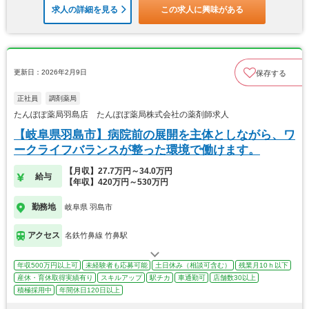
求人の詳細を見る
この求人に興味がある
更新日：2026年2月9日
保存する
正社員
調剤薬局
たんぽぽ薬局羽島店 たんぽぽ薬局株式会社の薬剤師求人
【岐阜県羽島市】病院前の展開を主体としながら、ワ
ークライフバランスが整った環境で働けます。
【月収】27.7万円～34.0万円
給与
【年収】420万円～530万円
勤務地
岐阜県 羽島市
アクセス
名鉄竹鼻線 竹鼻駅
年収500万円以上可
未経験者も応募可能
土日休み（相談可含む）
残業月10ｈ以下
産休・育休取得実績有り
スキルアップ
駅チカ
車通勤可
店舗数30以上
積極採用中
年間休日120日以上