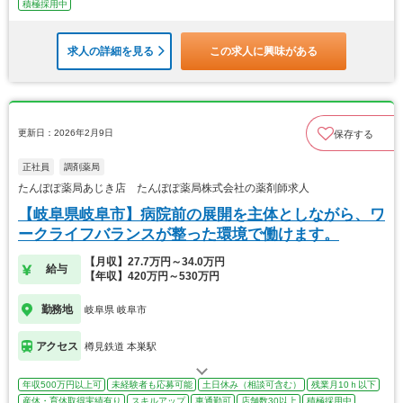
積極採用中
求人の詳細を見る
この求人に興味がある
更新日：2026年2月9日
保存する
正社員
調剤薬局
たんぽぽ薬局あじき店 たんぽぽ薬局株式会社の薬剤師求人
【岐阜県岐阜市】病院前の展開を主体としながら、ワ
ークライフバランスが整った環境で働けます。
【月収】27.7万円～34.0万円
給与
【年収】420万円～530万円
勤務地
岐阜県 岐阜市
アクセス
樽見鉄道 本巣駅
年収500万円以上可
未経験者も応募可能
土日休み（相談可含む）
残業月10ｈ以下
産休・育休取得実績有り
スキルアップ
車通勤可
店舗数30以上
積極採用中