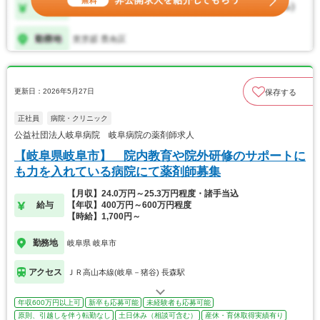
更新日：2026年5月27日
保存する
正社員
病院・クリニック
公益社団法人岐阜病院 岐阜病院の薬剤師求人
【岐阜県岐阜市】 院内教育や院外研修のサポートに
も力を入れている病院にて薬剤師募集
【月収】24.0万円～25.3万円程度・諸手当込
給与
【年収】400万円～600万円程度
【時給】1,700円～
勤務地
岐阜県 岐阜市
アクセス
ＪＲ高山本線(岐阜－猪谷) 長森駅
年収600万円以上可
新卒も応募可能
未経験者も応募可能
原則、引越しを伴う転勤なし
土日休み（相談可含む）
産休・育休取得実績有り