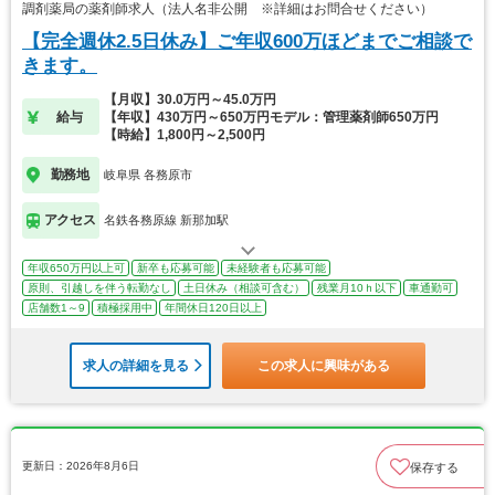
調剤薬局の薬剤師求人（法人名非公開 ※詳細はお問合せください）
【完全週休2.5日休み】ご年収600万ほどまでご相談で
きます。
【月収】30.0万円～45.0万円
給与
【年収】430万円～650万円モデル：管理薬剤師650万円
【時給】1,800円～2,500円
勤務地
岐阜県 各務原市
アクセス
名鉄各務原線 新那加駅
年収650万円以上可
新卒も応募可能
未経験者も応募可能
原則、引越しを伴う転勤なし
土日休み（相談可含む）
残業月10ｈ以下
車通勤可
店舗数1～9
積極採用中
年間休日120日以上
求人の詳細を見る
この求人に興味がある
更新日：2026年8月6日
保存する