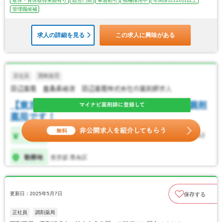
産休・育休取得実績有り
総合門前
車通勤可
積極採用中
年間休日120日以上
管理職候補
求人の詳細を見る
この求人に興味がある
更新日：2025年5月7日
保存する
正社員
調剤薬局