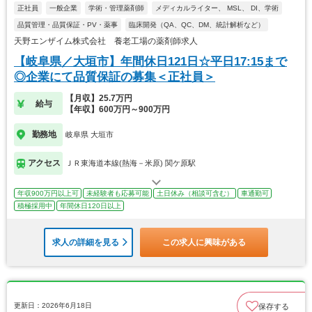
正社員
一般企業
学術・管理薬剤師
メディカルライター、 MSL、 DI、学術
品質管理・品質保証・PV・薬事
臨床開発（QA、QC、DM、統計解析など）
天野エンザイム株式会社 養老工場の薬剤師求人
【岐阜県／大垣市】年間休日121日☆平日17:15まで
◎企業にて品質保証の募集＜正社員＞
【月収】25.7万円
給与
【年収】600万円～900万円
勤務地
岐阜県 大垣市
アクセス
ＪＲ東海道本線(熱海－米原) 関ケ原駅
年収900万円以上可
未経験者も応募可能
土日休み（相談可含む）
車通勤可
積極採用中
年間休日120日以上
求人の詳細を見る
この求人に興味がある
更新日：2026年6月18日
保存する