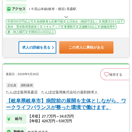
アクセス
ＪＲ高山本線(岐阜－猪谷) 長森駅
年収500万円以上可
未経験者も応募可能
土日休み（相談可含む）
残業月10ｈ以下
産休・育休取得実績有り
スキルアップ
車通勤可
店舗数30以上
積極採用中
夏～秋入職可
年間休日120日以上
求人の詳細を見る
この求人に興味がある
更新日：2026年5月26日
保存する
正社員
調剤薬局
たんぽぽ薬局長森店 たんぽぽ薬局株式会社の薬剤師求人
【岐阜県岐阜市】病院前の展開を主体としながら、ワ
ークライフバランスが整った環境で働けます。
【月収】27.7万円～34.0万円
給与
【年収】420万円～530万円
勤務地
岐阜県 岐阜市