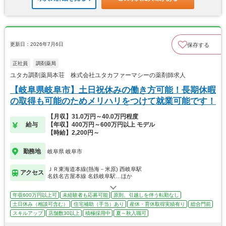
更新日：2026年7月6日
保存する
正社員
調剤薬局
ユタカ調剤薬局本荘 株式会社ユタカファーマシーの薬剤師求人
【岐阜県岐阜市】土日祝休みの働き方可能！長期休暇
の取得も可能のためメリハリをつけて就業可能です！
【月収】31.0万円～40.0万円程度
給与
【年収】400万円～600万円以上 モデル
【時給】2,200円～
勤務地
岐阜県 岐阜市
ＪＲ東海道本線(熱海－米原) 西岐阜駅
アクセス
名鉄名古屋本線 名鉄岐阜駅…ほか
年収600万円以上可
未経験者も応募可能
原則、引越しを伴う転勤なし
土日休み（相談可含む）
住宅補助（手当）あり
産休・育休取得実績有り
総合門前
スキルアップ
店舗数30以上
積極採用中
夏～秋入職可