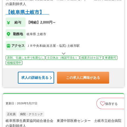
の薬剤師求人
【岐阜県土岐市】
給与
【時給】2,000円～
勤務地
岐阜県 土岐市
アクセス
ＪＲ中央本線(名古屋－塩尻) 土岐市駅
原則、引越しを伴う転勤なし
土日休み（相談可含む）
残業月10ｈ以下
車通勤可
積極採用中
求人の詳細を見る
この求人に興味がある
更新日：2026年5月27日
保存する
正社員
病院・クリニック
岐阜県厚生農業協同組合連合会 東濃中部医療センター 土岐市立総合病院
の薬剤師求人