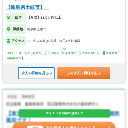
【岐阜県土岐市】
給与
【月収】22.0万円以上
勤務地
岐阜県 土岐市
アクセス
ＪＲ中央本線(名古屋－塩尻) 土岐市駅
原則、引越しを伴う転勤なし
土日休み（相談可含む）
残業月10ｈ以下
車通勤可
積極採用中
求人の詳細を見る
この求人に興味がある