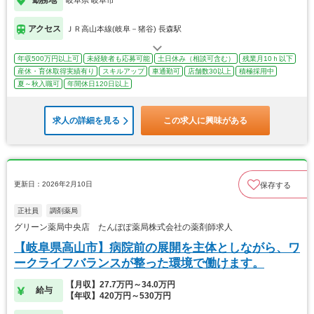
アクセス
ＪＲ高山本線(岐阜－猪谷) 長森駅
年収500万円以上可
未経験者も応募可能
土日休み（相談可含む）
残業月10ｈ以下
産休・育休取得実績有り
スキルアップ
車通勤可
店舗数30以上
積極採用中
夏～秋入職可
年間休日120日以上
求人の詳細を見る
この求人に興味がある
更新日：2026年2月10日
保存する
正社員
調剤薬局
グリーン薬局中央店 たんぽぽ薬局株式会社の薬剤師求人
【岐阜県高山市】病院前の展開を主体としながら、ワ
ークライフバランスが整った環境で働けます。
【月収】27.7万円～34.0万円
給与
【年収】420万円～530万円