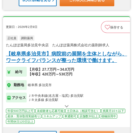
更新日：2026年2月9日
保存する
正社員
調剤薬局
たんぽぽ薬局多治見中央店 たんぽぽ薬局株式会社の薬剤師求人
【岐阜県多治見市】病院前の展開を主体としながら、
ワークライフバランスが整った環境で働けます。
【月収】27.7万円～34.0万円
給与
【年収】420万円～530万円
勤務地
岐阜県 多治見市
ＪＲ中央本線(名古屋－塩尻) 多治見駅
アクセス
ＪＲ太多線 多治見駅
年収500万円以上可
未経験者も応募可能
土日休み（相談可含む）
残業月10ｈ以下
産休・育休取得実績有り
スキルアップ
車通勤可
店舗数30以上
積極採用中
年間休日120日以上