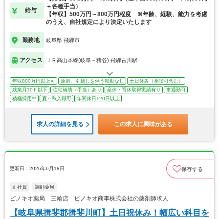
＋各種手当）
給与
【年収】500万円～800万円程度 ※年齢、経験、能力を考慮
のうえ、自社規定により決定いたします
勤務地
岐阜県 飛騨市
アクセス
ＪＲ高山本線(岐阜－猪谷) 飛騨古川駅
年収800万円以上可
原則、引越しを伴う転勤なし
土日休み（相談可含む）
残業月10ｈ以下
住宅補助（手当）あり
産休・育休取得実績有り
車通勤可
積極採用中
夏～秋入職可
年間休日120日以上
求人の詳細を見る
この求人に興味がある
更新日：2026年6月18日
保存する
正社員
調剤薬局
ピノキオ薬局 三輪店 ピノキオ商事株式会社の薬剤師求人
【岐阜県揖斐郡揖斐川町】土日祝休み！幅広い科目を