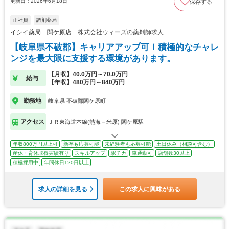
更新日：2026年6月18日
保存する
正社員
調剤薬局
イシイ薬局 関ケ原店 株式会社ウィーズの薬剤師求人
【岐阜県不破郡】キャリアアップ可！積極的なチャレ
ンジを最大限に支援する環境があります。
【月収】40.0万円～70.0万円
給与
【年収】480万円～840万円
勤務地
岐阜県 不破郡関ケ原町
アクセス
ＪＲ東海道本線(熱海－米原) 関ケ原駅
年収800万円以上可
新卒も応募可能
未経験者も応募可能
土日休み（相談可含む）
産休・育休取得実績有り
スキルアップ
駅チカ
車通勤可
店舗数30以上
積極採用中
年間休日120日以上
求人の詳細を見る
この求人に興味がある