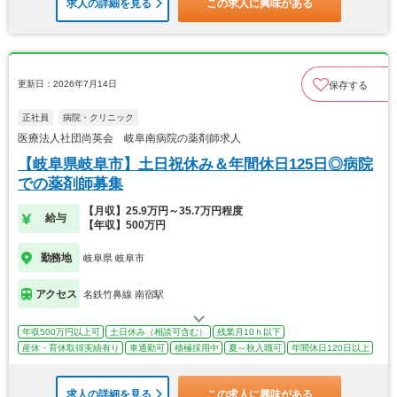
求人の詳細を見る
この求人に興味がある
更新日：2026年7月14日
保存する
正社員
病院・クリニック
医療法人社団尚英会 岐阜南病院の薬剤師求人
【岐阜県岐阜市】土日祝休み＆年間休日125日◎病院
での薬剤師募集
【月収】25.9万円～35.7万円程度
給与
【年収】500万円
勤務地
岐阜県 岐阜市
アクセス
名鉄竹鼻線 南宿駅
年収500万円以上可
土日休み（相談可含む）
残業月10ｈ以下
産休・育休取得実績有り
車通勤可
積極採用中
夏～秋入職可
年間休日120日以上
求人の詳細を見る
この求人に興味がある