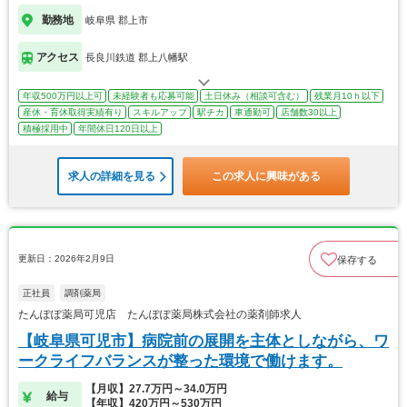
勤務地
岐阜県 郡上市
アクセス
長良川鉄道 郡上八幡駅
年収500万円以上可
未経験者も応募可能
土日休み（相談可含む）
残業月10ｈ以下
産休・育休取得実績有り
スキルアップ
駅チカ
車通勤可
店舗数30以上
積極採用中
年間休日120日以上
求人の詳細を見る
この求人に興味がある
更新日：2026年2月9日
保存する
正社員
調剤薬局
たんぽぽ薬局可児店 たんぽぽ薬局株式会社の薬剤師求人
【岐阜県可児市】病院前の展開を主体としながら、ワ
ークライフバランスが整った環境で働けます。
【月収】27.7万円～34.0万円
給与
【年収】420万円～530万円