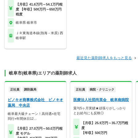
【月収】41.6万円～54.1万円程
度 【年収】500万円～650万円
程度
岐阜県 岐阜市
ＪＲ東海道本線(熱海－米原) 西
岐阜駅
最近見た薬剤師求人をもっと見る
岐阜市(岐阜県)エリアの薬剤師求人
正社員
調剤薬局
正社員
病院・クリニック
ピノキオ商事株式会社 ピノキオ
医療法人社団尚英会 岐阜南病院
薬局 中央店
賞与5ヶ月実績★頑張りがしっかり
とお給与にも反映◎
岐阜最大級チェーン！高待遇×在宅
同行×年間休日12…
【月収】25.9万円～35.7万円程
度
【月収】27.0万円～50.0万円程
【年収】500万円
度 モデル