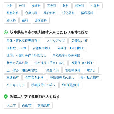
内科
外科
皮膚科
耳鼻科
眼科
精神科
小児科
整形外科
心療内科
総合科目
消化器科
循環器科
婦人科
歯科
泌尿器科
岐阜県岐阜市の薬剤師求人をこだわり条件で探す
産休・育休取得実績有り
スキルアップ
店舗数1～9
店舗数10～29
店舗数30以上
年間休日120日以上
原則、引越しを伴う転勤なし
未経験者も応募可能
新卒も応募可能
住宅補助（手当）あり
残業月10ｈ以下
土日休み（相談可含む）
総合門前
管理職候補
駅チカ
車通勤可
在宅業務あり
登録販売者の求人
夏～秋入職可
ハイキャリア
積極採用中の求人
WEB面接OK
近隣エリアで薬剤師求人を探す
大垣市
高山市
多治見市