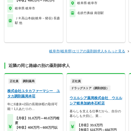
【年収】450万円～700万円
岐阜県 岐阜市
岐阜県 岐阜市
名鉄竹鼻線 南宿駅
ＪＲ高山本線(岐阜－猪谷) 長森
駅 他
岐阜市(岐阜県)エリアの薬剤師求人をもっと見る
近隣の同じ路線の別の薬剤師求人
正社員
調剤薬局
正社員
ドラッグストア（調剤併設）
株式会社ユタカファーマシー ユ
タカ調剤薬局本荘
ウエルシア薬局株式会社 ウエル
シア岐阜加納本石町店
年に6連休×2回の長期休暇の取得可
能！1人あたりの…
暮らしを支える仕事だから、自分の
暮らしも大切に。業…
【月収】31.0万円～40.0万円程
度
【月収】33.5万円
【年収】400万円～600万円以
【年収】515万円～650万円