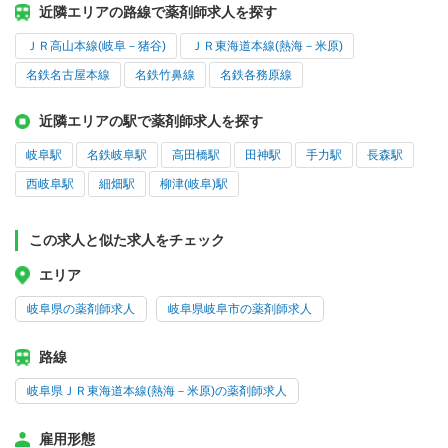
近隣エリアの路線で薬剤師求人を探す
ＪＲ高山本線(岐阜－猪谷)
ＪＲ東海道本線(熱海－米原)
名鉄名古屋本線
名鉄竹鼻線
名鉄各務原線
近隣エリアの駅で薬剤師求人を探す
岐阜駅
名鉄岐阜駅
高田橋駅
田神駅
手力駅
長森駅
西岐阜駅
細畑駅
柳津(岐阜)駅
この求人と似た求人をチェック
エリア
岐阜県の薬剤師求人
岐阜県岐阜市の薬剤師求人
路線
岐阜県ＪＲ東海道本線(熱海－米原)の薬剤師求人
雇用形態