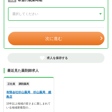
取得予定年
希望の就業時期
必須
任意
年 3月
次に進む
求人を保存する
最近見た薬剤師求人
正社員
調剤薬局
有限会社杉山薬局 杉山薬局 鏡
島店
15年以上地域の皆さまに親しまれて
いる地域密着型の…