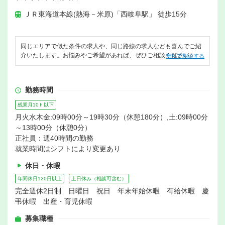
ＪＲ東海道本線(熱海－米原)「西岐阜駅」 徒歩15分
同じエリアで似た条件の求人や、同じ路線の求人なども喜んでご紹
介いたします。お悩みやご希望があれば、ぜひご相談ください。
無料で相談する
勤務時間
残業月10ｈ以下
月火水木金:09時00分～19時30分（休憩180分）,土:09時00分
～13時00分（休憩0分）
正社員：週40時間の勤務
就業時間はシフトにより変更あり
休日・休暇
年間休日120日以上
土日休み（相談可含む）
完全週休2日制 日曜日 祝日 年末年始休暇 有給休暇 慶
弔休暇 出産・育児休暇
募集職種