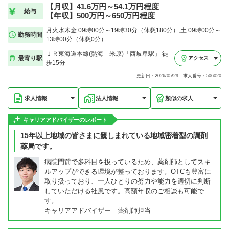
【月収】41.6万円～54.1万円程度
給与
【年収】500万円～650万円程度
月火水木金:09時00分～19時30分（休憩180分）,土:09時00分～
勤務時間
13時00分（休憩0分）
ＪＲ東海道本線(熱海－米原)「西岐阜駅」 徒
最寄り駅
アクセス
歩15分
更新日：2026/05/29 求人番号：506020
求人情報
法人情報
類似の求人
キャリアアドバイザーのレポート
15年以上地域の皆さまに親しまれている地域密着型の調剤
薬局です。
病院門前で多科目を扱っているため、薬剤師としてスキ
ルアップができる環境が整っております。OTCも豊富に
取り扱っており、一人ひとりの努力や能力を適切に判断
していただける社風です。高額年収のご相談も可能で
す。
キャリアアドバイザー 薬剤師担当