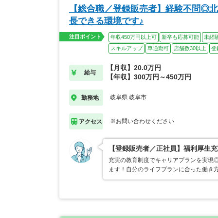
【総合職／登録販売者】経験不問◎北
長できる環境です♪
注目ポイント
年収450万円以上可
新卒も応募可能
未経
スキルアップ
車通勤可
店舗数30以上
登
【月収】20.0万円
給与
【年収】300万円～450万円
岐阜県 岐阜市
勤務地
※お問い合わせください
アクセス
【登録販売者／正社員】福利厚生充
充実の教育制度でキャリアプランを実現
ます！自分のライフプランに合った働き