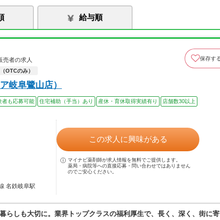
順
給与順
保存す
販売者の求人
（OTCのみ）
ア岐阜鷺山店）
験者も応募可能
住宅補助（手当）あり
産休・育休取得実績有り
店舗数30以上
この求人に興味がある
マイナビ薬剤師が求人情報を無料でご提供します。
薬局・病院等への直接応募・問い合わせではありません
のでご安心ください。
線 名鉄岐阜駅
暮らしも大切に。業界トップクラスの福利厚生で、長く、深く、街に寄