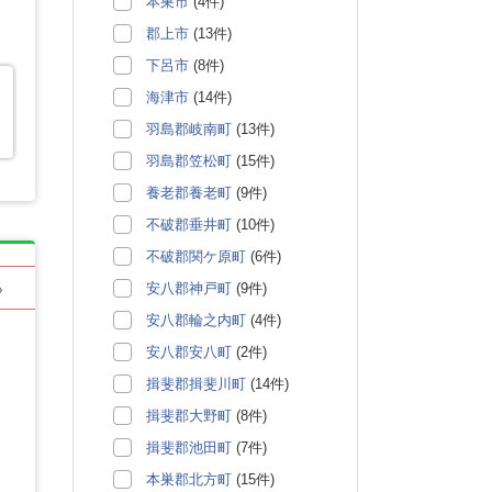
本巣市
(4件)
郡上市
(13件)
下呂市
(8件)
海津市
(14件)
羽島郡岐南町
(13件)
羽島郡笠松町
(15件)
養老郡養老町
(9件)
不破郡垂井町
(10件)
不破郡関ケ原町
(6件)
安八郡神戸町
(9件)
る
安八郡輪之内町
(4件)
安八郡安八町
(2件)
揖斐郡揖斐川町
(14件)
揖斐郡大野町
(8件)
揖斐郡池田町
(7件)
本巣郡北方町
(15件)