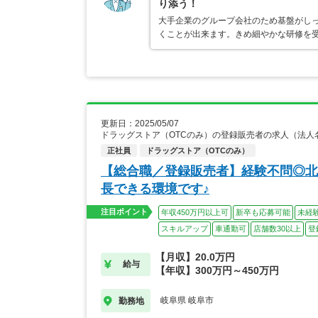
り添う！
大手企業のグループ会社のため基盤がし
くことが出来ます。きめ細やかな研修を
更新日：2025/05/07
ドラッグストア（OTCのみ）の登録販売者の求人（法人
正社員
ドラッグストア（OTCのみ）
【総合職／登録販売者】経験不問◎北
長できる環境です♪
注目ポイント
年収450万円以上可
新卒も応募可能
未経
スキルアップ
車通勤可
店舗数30以上
登
【月収】20.0万円
給与
【年収】300万円～450万円
岐阜県 岐阜市
勤務地