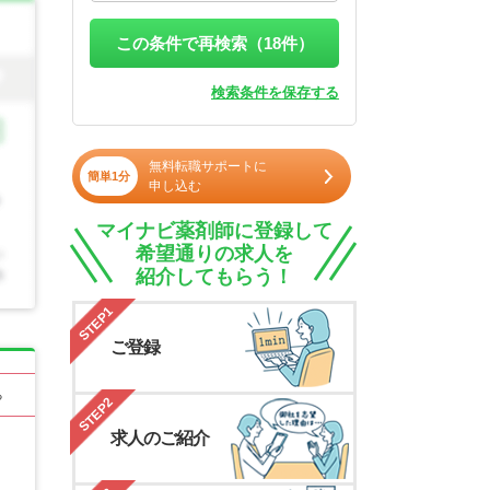
この条件で再検索（
18
件）
検索条件を保存する
無料転職サポートに
簡単1分
申し込む
マイナビ薬剤師に登録して
希望通りの求人を
紹介してもらう！
STEP1
ご登録
る
STEP2
求人のご紹介