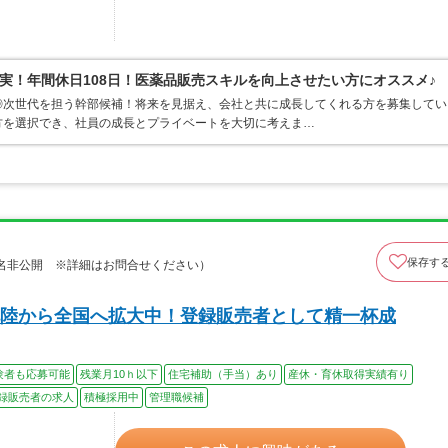
実！年間休日108日！医薬品販売スキルを向上させたい方にオススメ♪
◎次世代を担う幹部候補！将来を見据え、会社と共に成長してくれる方を募集してい
方を選択でき、社員の成長とプライベートを大切に考えま…
保存す
名非公開 ※詳細はお問合せください）
陸から全国へ拡大中！登録販売者として精一杯成
験者も応募可能
残業月10ｈ以下
住宅補助（手当）あり
産休・育休取得実績有り
録販売者の求人
積極採用中
管理職候補