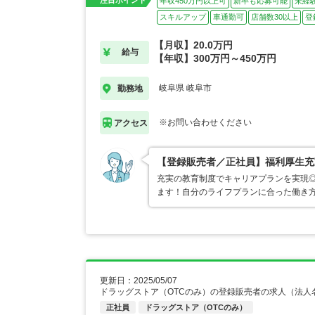
注目ポイント
年収450万円以上可
新卒も応募可能
未経
スキルアップ
車通勤可
店舗数30以上
登
【月収】20.0万円
給与
【年収】300万円～450万円
岐阜県 岐阜市
勤務地
※お問い合わせください
アクセス
【登録販売者／正社員】福利厚生充
充実の教育制度でキャリアプランを実現
ます！自分のライフプランに合った働き
更新日：2025/05/07
ドラッグストア（OTCのみ）の登録販売者の求人（法人
正社員
ドラッグストア（OTCのみ）