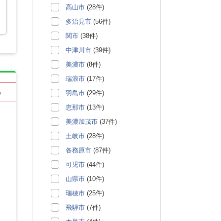
高山市
(28件)
多治見市
(56件)
関市
(38件)
中津川市
(39件)
美濃市
(8件)
瑞浪市
(17件)
羽島市
(29件)
る
恵那市
(13件)
美濃加茂市
(37件)
土岐市
(28件)
各務原市
(87件)
可児市
(44件)
山県市
(10件)
瑞穂市
(25件)
飛騨市
(7件)