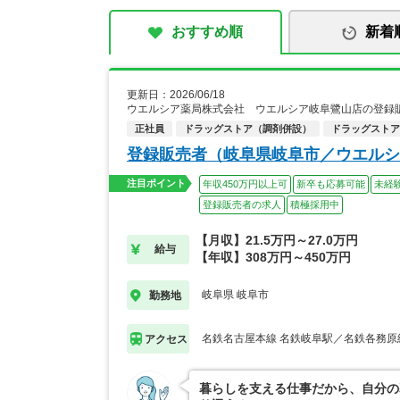
おすすめ順
新着
更新日：2026/06/18
ウエルシア薬局株式会社 ウエルシア岐阜鷺山店の登録
正社員
ドラッグストア（調剤併設）
ドラッグストア
登録販売者（岐阜県岐阜市／ウエルシ
注目ポイント
年収450万円以上可
新卒も応募可能
未経
登録販売者の求人
積極採用中
【月収】21.5万円～27.0万円
給与
【年収】308万円～450万円
岐阜県 岐阜市
勤務地
名鉄名古屋本線 名鉄岐阜駅／名鉄各務原
アクセス
暮らしを支える仕事だから、自分の