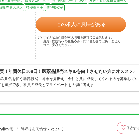
験者も応募可能
残業月10ｈ以下
住宅補助（手当）あり
産休・育休取得実績有り
録販売者の求人
積極採用中
管理職候補
この求人に興味がある
マイナビ薬剤師が求人情報を無料でご提供します。
薬局・病院等への直接応募・問い合わせではありません
のでご安心ください。
実！年間休日108日！医薬品販売スキルを向上させたい方にオススメ♪
◎次世代を担う幹部候補！将来を見据え、会社と共に成長してくれる方を募集してい
方を選択でき、社員の成長とプライベートを大切に考えま…
保存す
名非公開 ※詳細はお問合せください）