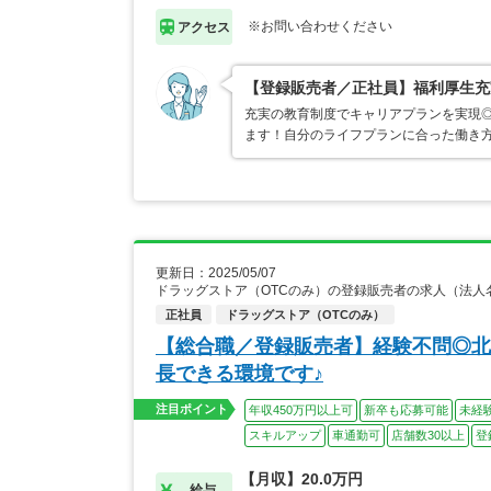
※お問い合わせください
アクセス
【登録販売者／正社員】福利厚生充
充実の教育制度でキャリアプランを実現
ます！自分のライフプランに合った働き
更新日：2025/05/07
ドラッグストア（OTCのみ）の登録販売者の求人（法人
正社員
ドラッグストア（OTCのみ）
【総合職／登録販売者】経験不問◎北
長できる環境です♪
注目ポイント
年収450万円以上可
新卒も応募可能
未経
スキルアップ
車通勤可
店舗数30以上
登
【月収】20.0万円
給与