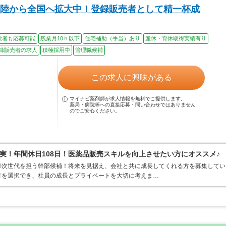
陸から全国へ拡大中！登録販売者として精一杯成
験者も応募可能
残業月10ｈ以下
住宅補助（手当）あり
産休・育休取得実績有り
録販売者の求人
積極採用中
管理職候補
この求人に興味がある
マイナビ薬剤師が求人情報を無料でご提供します。
薬局・病院等への直接応募・問い合わせではありません
のでご安心ください。
実！年間休日108日！医薬品販売スキルを向上させたい方にオススメ♪
◎次世代を担う幹部候補！将来を見据え、会社と共に成長してくれる方を募集してい
方を選択でき、社員の成長とプライベートを大切に考えま…