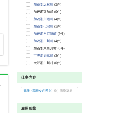
加茂郡坂祝町
(2件)
加茂郡富加町 (0件)
加茂郡川辺町
(4件)
加茂郡七宗町
(1件)
加茂郡八百津町
(2件)
加茂郡白川町
(4件)
加茂郡東白川村 (0件)
可児郡御嵩町
(3件)
大野郡白川村 (0件)
仕事内容
る
業種・職種を選択
例）調剤薬局
雇用形態