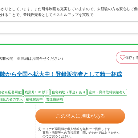
っかりとしています。また研修制度も充実していますので、未経験の方も安心して働
受けることで、登録販売者としてのスキルアップを実現で…
保存す
名非公開 ※詳細はお問合せください）
陸から全国へ拡大中！登録販売者として精一杯成
験者も応募可能
残業月10ｈ以下
住宅補助（手当）あり
産休・育休取得実績有り
録販売者の求人
積極採用中
管理職候補
この求人に興味がある
マイナビ薬剤師が求人情報を無料でご提供します。
薬局・病院等への直接応募・問い合わせではありません
のでご安心ください。