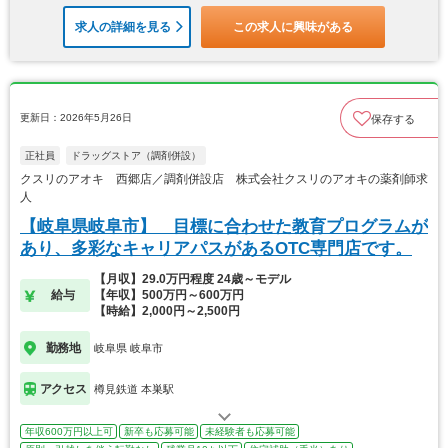
求人の詳細を見る
この求人に興味がある
更新日：2026年5月26日
保存する
正社員
ドラッグストア（調剤併設）
クスリのアオキ 西郷店／調剤併設店 株式会社クスリのアオキの薬剤師求
人
【岐阜県岐阜市】 目標に合わせた教育プログラムが
あり、多彩なキャリアパスがあるOTC専門店です。
【月収】29.0万円程度 24歳～モデル
給与
【年収】500万円～600万円
【時給】2,000円～2,500円
勤務地
岐阜県 岐阜市
アクセス
樽見鉄道 本巣駅
年収600万円以上可
新卒も応募可能
未経験者も応募可能