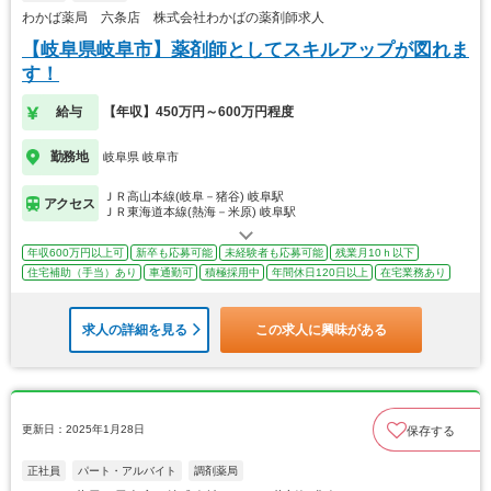
わかば薬局 六条店 株式会社わかばの薬剤師求人
【岐阜県岐阜市】薬剤師としてスキルアップが図れま
す！
給与
【年収】450万円～600万円程度
勤務地
岐阜県 岐阜市
ＪＲ高山本線(岐阜－猪谷) 岐阜駅
アクセス
ＪＲ東海道本線(熱海－米原) 岐阜駅
年収600万円以上可
新卒も応募可能
未経験者も応募可能
残業月10ｈ以下
住宅補助（手当）あり
車通勤可
積極採用中
年間休日120日以上
在宅業務あり
求人の詳細を見る
この求人に興味がある
更新日：2025年1月28日
保存する
正社員
パート・アルバイト
調剤薬局