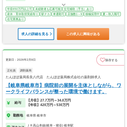
年収650万円以上可
未経験者も応募可能
住宅補助（手当）あり
産休・育休取得実績有り
駅チカ
車通勤可
店舗数1～9
積極採用中
夏～秋入職可
在宅業務あり
求人の詳細を見る
この求人に興味がある
更新日：2026年2月9日
保存する
正社員
調剤薬局
たんぽぽ薬局長良八代店 たんぽぽ薬局株式会社の薬剤師求人
【岐阜県岐阜市】病院前の展開を主体としながら、ワ
ークライフバランスが整った環境で働けます。
【月収】27.7万円～34.0万円
給与
【年収】420万円～530万円
勤務地
岐阜県 岐阜市
ＪＲ高山本線(岐阜－猪谷) 岐阜駅