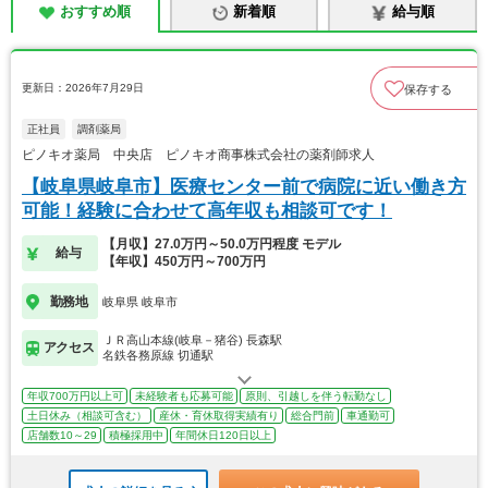
おすすめ順
新着順
給与順
更新日：2026年7月29日
保存する
正社員
調剤薬局
ピノキオ薬局 中央店 ピノキオ商事株式会社の薬剤師求人
【岐阜県岐阜市】医療センター前で病院に近い働き方
可能！経験に合わせて高年収も相談可です！
【月収】27.0万円～50.0万円程度 モデル
給与
【年収】450万円～700万円
勤務地
岐阜県 岐阜市
ＪＲ高山本線(岐阜－猪谷) 長森駅
アクセス
名鉄各務原線 切通駅
年収700万円以上可
未経験者も応募可能
原則、引越しを伴う転勤なし
土日休み（相談可含む）
産休・育休取得実績有り
総合門前
車通勤可
店舗数10～29
積極採用中
年間休日120日以上