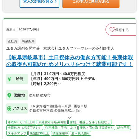
求人の詳細を見る
この求人に興味がある
更新日：2026年7月6日
保存する
正社員
調剤薬局
ユタカ調剤薬局本荘 株式会社ユタカファーマシーの薬剤師求人
【岐阜県岐阜市】土日祝休みの働き方可能！長期休暇
の取得も可能のためメリハリをつけて就業可能です！
【月収】31.0万円～40.0万円程度
給与
【年収】400万円～600万円以上 モデル
【時給】2,200円～
勤務地
岐阜県 岐阜市
ＪＲ東海道本線(熱海－米原) 西岐阜駅
アクセス
名鉄名古屋本線 名鉄岐阜駅…ほか
年収600万円以上可
未経験者も応募可能
原則、引越しを伴う転勤なし
土日休み（相談可含む）
住宅補助（手当）あり
産休・育休取得実績有り
総合門前
スキルアップ
店舗数30以上
積極採用中
夏～秋入職可