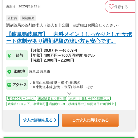
更新日：2025年1月28日
保存する
正社員
調剤薬局
調剤薬局の薬剤師求人（法人名非公開 ※詳細はお問合せください）
【岐阜県岐阜市】 内科メイン！しっかりとしたサポ
ート体制があり調剤経験の浅い方も安心です。
【月収】30.0万円～46.0万円
給与
【年収】480万円～700万円程度 モデル
【時給】2,000円～2,200円
勤務地
岐阜県 岐阜市
ＪＲ高山本線(岐阜－猪谷) 岐阜駅
アクセス
ＪＲ東海道本線(熱海－米原) 岐阜駅…ほか
年収700万円以上可
未経験者も応募可能
原則、引越しを伴う転勤なし
残業月10ｈ以下
車通勤可
店舗数1～9
積極採用中
年間休日120日以上
求人の詳細を見る
この求人に興味がある