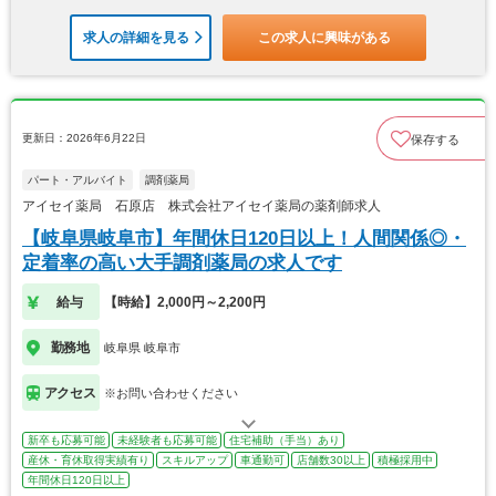
求人の詳細を見る
この求人に興味がある
更新日：2026年6月22日
保存する
パート・アルバイト
調剤薬局
アイセイ薬局 石原店 株式会社アイセイ薬局の薬剤師求人
【岐阜県岐阜市】年間休日120日以上！人間関係◎・
定着率の高い大手調剤薬局の求人です
給与
【時給】2,000円～2,200円
勤務地
岐阜県 岐阜市
アクセス
※お問い合わせください
新卒も応募可能
未経験者も応募可能
住宅補助（手当）あり
産休・育休取得実績有り
スキルアップ
車通勤可
店舗数30以上
積極採用中
年間休日120日以上