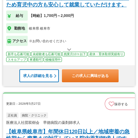
ため育児中の方も安心して就業していただけます。
給与
【時給】1,700円～2,000円
勤務地
岐阜県 岐阜市
アクセス
※お問い合わせください
新卒も応募可能
未経験者も応募可能
残業月10ｈ以下
産休・育休取得実績有り
スキルアップ
車通勤可
積極採用中
求人の詳細を見る
この求人に興味がある
更新日：2026年5月27日
保存する
正社員
病院・クリニック
医療法人社団双樹会 早徳病院の薬剤師求人
【岐阜県岐阜市】年間休日120日以上／地域密着の急