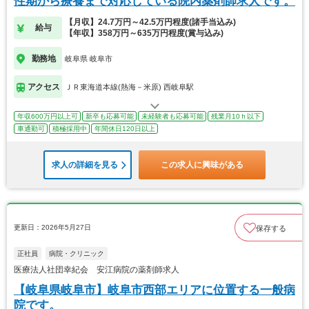
性期から療養まで対応している院内薬剤師求人です。
【月収】24.7万円～42.5万円程度(諸手当込み)
給与
【年収】358万円～635万円程度(賞与込み)
勤務地
岐阜県 岐阜市
アクセス
ＪＲ東海道本線(熱海－米原) 西岐阜駅
年収600万円以上可
新卒も応募可能
未経験者も応募可能
残業月10ｈ以下
車通勤可
積極採用中
年間休日120日以上
求人の詳細を見る
この求人に興味がある
更新日：2026年5月27日
保存する
正社員
病院・クリニック
医療法人社団幸紀会 安江病院の薬剤師求人
【岐阜県岐阜市】岐阜市西部エリアに位置する一般病
院です。