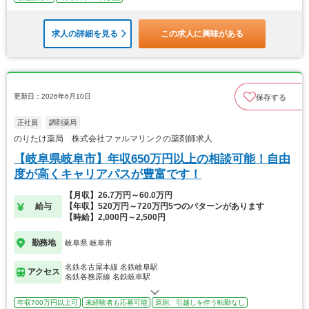
求人の詳細を見る
この求人に興味がある
更新日：2026年6月10日
保存する
正社員
調剤薬局
のりたけ薬局 株式会社ファルマリンクの薬剤師求人
【岐阜県岐阜市】年収650万円以上の相談可能！自由
度が高くキャリアパスが豊富です！
【月収】26.7万円～60.0万円
給与
【年収】520万円～720万円5つのパターンがあります
【時給】2,000円～2,500円
勤務地
岐阜県 岐阜市
名鉄名古屋本線 名鉄岐阜駅
アクセス
名鉄各務原線 名鉄岐阜駅
年収700万円以上可
未経験者も応募可能
原則、引越しを伴う転勤なし