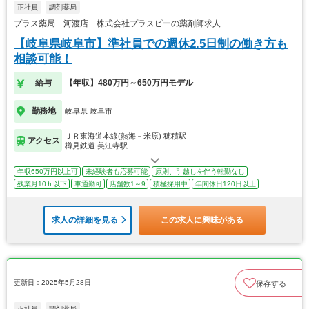
正社員
調剤薬局
プラス薬局 河渡店 株式会社プラスピーの薬剤師求人
【岐阜県岐阜市】準社員での週休2.5日制の働き方も
相談可能！
給与
【年収】480万円～650万円モデル
勤務地
岐阜県 岐阜市
ＪＲ東海道本線(熱海－米原) 穂積駅
アクセス
樽見鉄道 美江寺駅
年収650万円以上可
未経験者も応募可能
原則、引越しを伴う転勤なし
残業月10ｈ以下
車通勤可
店舗数1～9
積極採用中
年間休日120日以上
求人の詳細を見る
この求人に興味がある
更新日：2025年5月28日
保存する
正社員
調剤薬局