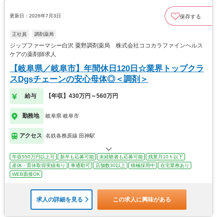
更新日：2026年7月3日
保存する
正社員
調剤薬局
ジップファーマシー白沢 粟野調剤薬局 株式会社ココカラファインヘルス
ケアの薬剤師求人
【岐阜県／岐阜市】年間休日120日☆業界トップクラ
スDgsチェーンの安心母体◎＜調剤＞
給与
【年収】430万円～560万円
勤務地
岐阜県 岐阜市
アクセス
名鉄各務原線 田神駅
年収550万円以上可
新卒も応募可能
未経験者も応募可能
残業月10ｈ以下
産休・育休取得実績有り
車通勤可
店舗数30以上
積極採用中
在宅業務あり
WEB面接OK
求人の詳細を見る
この求人に興味がある