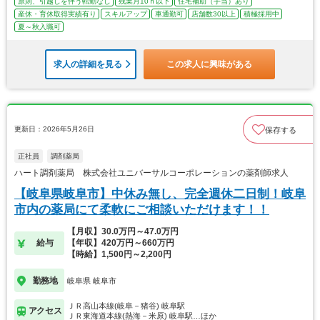
原則、引越しを伴う転勤なし
残業月10ｈ以下
住宅補助（手当）あり
産休・育休取得実績有り
スキルアップ
車通勤可
店舗数30以上
積極採用中
夏～秋入職可
求人の詳細を見る
この求人に興味がある
更新日：2026年5月26日
保存する
正社員
調剤薬局
ハート調剤薬局 株式会社ユニバーサルコーポレーションの薬剤師求人
【岐阜県岐阜市】中休み無し、完全週休二日制！岐阜
市内の薬局にて柔軟にご相談いただけます！！
【月収】30.0万円～47.0万円
給与
【年収】420万円～660万円
【時給】1,500円～2,200円
勤務地
岐阜県 岐阜市
ＪＲ高山本線(岐阜－猪谷) 岐阜駅
アクセス
ＪＲ東海道本線(熱海－米原) 岐阜駅…ほか