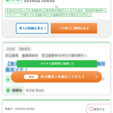
名鉄各務原線 名鉄岐阜駅
年収500万円以上可
未経験者も応募可能
残業月10ｈ以下
産休・育休取得実績有り
スキルアップ
駅チカ
店舗数30以上
積極採用中
年間休日120日以上
求人の詳細を見る
この求人に興味がある
更新日：2025年12月26日
保存する