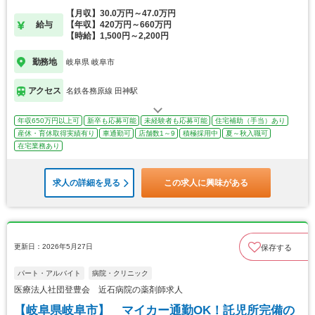
【月収】30.0万円～47.0万円
給与
【年収】420万円～660万円
【時給】1,500円～2,200円
勤務地
岐阜県 岐阜市
アクセス
名鉄各務原線 田神駅
年収650万円以上可
新卒も応募可能
未経験者も応募可能
住宅補助（手当）あり
産休・育休取得実績有り
車通勤可
店舗数1～9
積極採用中
夏～秋入職可
在宅業務あり
求人の詳細を見る
この求人に興味がある
更新日：2026年5月27日
保存する
パート・アルバイト
病院・クリニック
医療法人社団登豊会 近石病院の薬剤師求人
【岐阜県岐阜市】 マイカー通勤OK！託児所完備の