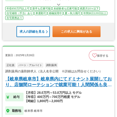
年収650万円以上可
新卒も応募可能
未経験者も応募可能
残業月10ｈ以下
住宅補助（手当）あり
車通勤可
積極採用中
夏～秋入職可
年間休日120日以上
在宅業務あり
求人の詳細を見る
この求人に興味がある
更新日：2025年1月28日
保存する
正社員
パート・アルバイト
調剤薬局
調剤薬局の薬剤師求人（法人名非公開 ※詳細はお問合せください）
【岐阜県岐阜市】岐阜県内にてドミナント展開してお
り、店舗間ローテションで就業可能！人間関係も良好
です
【月収】28.0万円～53.0万円以上 モデル
給与
【年収】400万円～700万円程度 モデル
【時給】1,800円～2,000円
勤務地
岐阜県 岐阜市