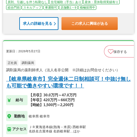
原則、引越しを伴う転勤なし
住宅補助（手当）あり
産休・育休取得実績有り
総合門前
スキルアップ
車通勤可
店舗数1～9
積極採用中
求人の詳細を見る
この求人に興味がある
更新日：2026年5月27日
保存する
正社員
調剤薬局
調剤薬局の薬剤師求人（法人名非公開 ※詳細はお問合せください）
【岐阜県岐阜市】完全週休二日制相談可！中抜け無し
も可能で働きやすい環境です！！
【月収】30.0万円～47.0万円
給与
【年収】420万円～660万円
【時給】1,500円～2,200円
勤務地
岐阜県 岐阜市
ＪＲ東海道本線(熱海－米原) 西岐阜駅
アクセス
名鉄名古屋本線 名鉄岐阜駅…ほか