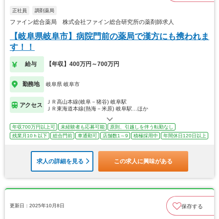
正社員
調剤薬局
ファイン総合薬局 株式会社ファイン総合研究所の薬剤師求人
【岐阜県岐阜市】病院門前の薬局で漢方にも携われま
す！！
給与
【年収】400万円～700万円
勤務地
岐阜県 岐阜市
ＪＲ高山本線(岐阜－猪谷) 岐阜駅
アクセス
ＪＲ東海道本線(熱海－米原) 岐阜駅…ほか
年収700万円以上可
未経験者も応募可能
原則、引越しを伴う転勤なし
残業月10ｈ以下
総合門前
車通勤可
店舗数1～9
積極採用中
年間休日120日以上
求人の詳細を見る
この求人に興味がある
更新日：2025年10月8日
保存する