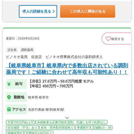
求人の詳細を見る
この求人に興味がある
更新日：2026年6月18日
保存する
正社員
調剤薬局
ピノキオ薬局 佐波店 ピノキオ商事株式会社の薬剤師求人
【岐阜県岐阜市】岐阜県内で多数出店されている調剤
薬局です！ご経験に合わせて高年収も可能性あり！！
【月収】27.0万円～50.0万円程度 モデル
給与
【年収】450万円～700万円
勤務地
岐阜県 岐阜市
アクセス
名鉄竹鼻線 柳津(岐阜)駅
年収700万円以上可
未経験者も応募可能
原則、引越しを伴う転勤なし
住宅補助（手当）あり
産休・育休取得実績有り
車通勤可
店舗数10～29
積極採用中
年間休日120日以上