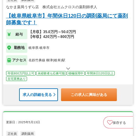
なかま薬局うずら店 株式会社エムクロスの薬剤師求人
【岐阜県岐阜市】年間休日120日の調剤薬局にて薬剤
師募集です！
【月収】35.0万円～50.0万円
給与
【年収】420万円～800万円
勤務地
岐阜県 岐阜市
アクセス
名鉄竹鼻線 柳津(岐阜)駅
年収800万円以上可
未経験者も応募可能
積極採用中
年間休日120日以上
在宅業務あり
求人の詳細を見る
この求人に興味がある
更新日：2025年5月13日
保存する
正社員
調剤薬局