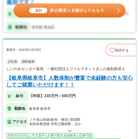
更新日：2025年1月28日
保存する
正社員
調剤薬局
しいのみセンター薬局 一般社団法人ファルマネットぎふの薬剤師求人
【岐阜県岐阜市】人数体制が豊富で未経験の方も安心
してご就業いただけます！！
給与
【年収】330万円～500万円
勤務地
岐阜県 岐阜市
ＪＲ高山本線(岐阜－猪谷) 那加駅
アクセス
名鉄各務原線 市民公園前駅…ほか
年収500万円以上可
新卒も応募可能
未経験者も応募可能