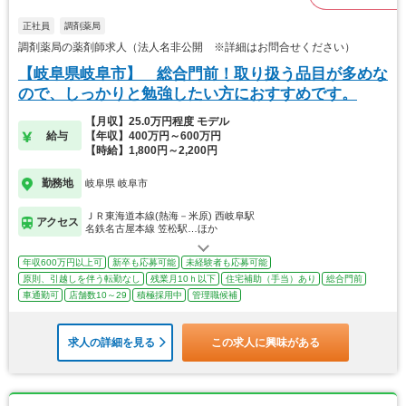
正社員
調剤薬局
調剤薬局の薬剤師求人（法人名非公開 ※詳細はお問合せください）
【岐阜県岐阜市】 総合門前！取り扱う品目が多めな
ので、しっかりと勉強したい方におすすめです。
【月収】25.0万円程度 モデル
給与
【年収】400万円～600万円
【時給】1,800円～2,200円
勤務地
岐阜県 岐阜市
ＪＲ東海道本線(熱海－米原) 西岐阜駅
アクセス
名鉄名古屋本線 笠松駅…ほか
年収600万円以上可
新卒も応募可能
未経験者も応募可能
原則、引越しを伴う転勤なし
残業月10ｈ以下
住宅補助（手当）あり
総合門前
車通勤可
店舗数10～29
積極採用中
管理職候補
求人の詳細を見る
この求人に興味がある