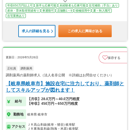
年収650万円以上可
新卒も応募可能
未経験者も応募可能
住宅補助（手当）あり
産休・育休取得実績有り
車通勤可
店舗数1～9
積極採用中
夏～秋入職可
在宅業務あり
求人の詳細を見る
この求人に興味がある
更新日：2026年5月26日
保存する
正社員
調剤薬局
調剤薬局の薬剤師求人（法人名非公開 ※詳細はお問合せください）
【岐阜県岐阜市】施設在宅に注力しており、薬剤師と
してスキルアップが図れます！
【月収】28.0万円～40.0万円程度
給与
【年収】450万円～650万円程度
勤務地
岐阜県 岐阜市
ＪＲ高山本線(岐阜－猪谷) 岐阜駅
アクセス
ＪＲ東海道本線(熱海－米原) 岐阜駅