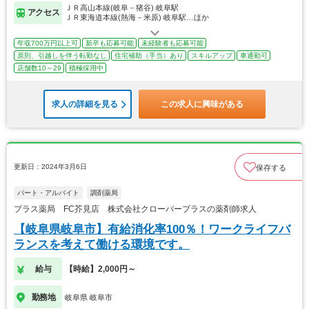
ＪＲ高山本線(岐阜－猪谷) 岐阜駅
アクセス
ＪＲ東海道本線(熱海－米原) 岐阜駅…ほか
年収700万円以上可
新卒も応募可能
未経験者も応募可能
原則、引越しを伴う転勤なし
住宅補助（手当）あり
スキルアップ
車通勤可
店舗数10～29
積極採用中
求人の詳細を見る
この求人に興味がある
更新日：2024年3月6日
保存する
パート・アルバイト
調剤薬局
プラス薬局 FC芥見店 株式会社クローバープラスの薬剤師求人
【岐阜県岐阜市】有給消化率100％！ワークライフバ
ランスを考えて働ける環境です。
給与
【時給】2,000円～
勤務地
岐阜県 岐阜市