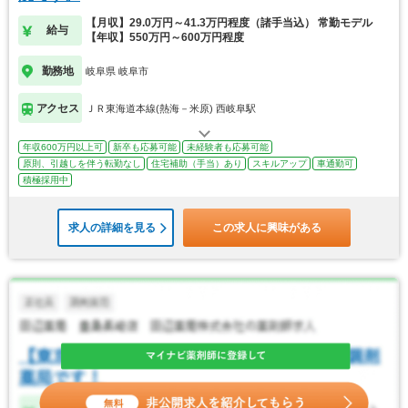
【月収】29.0万円～41.3万円程度（諸手当込） 常勤モデル
給与
【年収】550万円～600万円程度
勤務地
岐阜県 岐阜市
アクセス
ＪＲ東海道本線(熱海－米原) 西岐阜駅
年収600万円以上可
新卒も応募可能
未経験者も応募可能
原則、引越しを伴う転勤なし
住宅補助（手当）あり
スキルアップ
車通勤可
積極採用中
求人の詳細を見る
この求人に興味がある