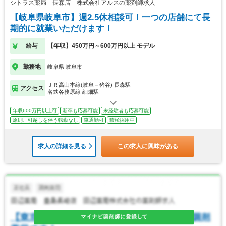
シトラス薬局 長森店 株式会社アルスの薬剤師求人
【岐阜県岐阜市】週2.5休相談可！一つの店舗にて長
期的に就業いただけます！
給与
【年収】450万円～600万円以上 モデル
勤務地
岐阜県 岐阜市
ＪＲ高山本線(岐阜－猪谷) 長森駅
アクセス
名鉄各務原線 細畑駅
年収600万円以上可
新卒も応募可能
未経験者も応募可能
原則、引越しを伴う転勤なし
車通勤可
積極採用中
求人の詳細を見る
この求人に興味がある