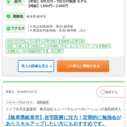
給与
【年収】400万円～700万円程度 モデル
【時給】1,800円～2,000円
勤務地
岐阜県 岐阜市
ＪＲ高山本線(岐阜－猪谷) 岐阜駅
アクセス
ＪＲ東海道本線(熱海－米原) 岐阜駅…ほか
年収700万円以上可
新卒も応募可能
未経験者も応募可能
原則、引越しを伴う転勤なし
住宅補助（手当）あり
スキルアップ
車通勤可
店舗数10～29
積極採用中
夏～秋入職可
求人の詳細を見る
この求人に興味がある
更新日：2026年5月27日
保存する
パート・アルバイト
調剤薬局
ライフ在宅支援薬局 株式会社ユニバーサルコーポレーションの薬剤師求人
【岐阜県岐阜市】在宅医療に注力！定期的に勉強会が
ありスキルアップしたい方にもおすすめです。