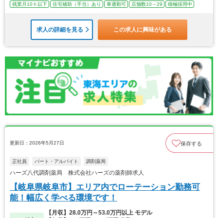
残業月10ｈ以下
住宅補助（手当）あり
車通勤可
店舗数10～29
積極採用中
求人の詳細を見る
この求人に興味がある
更新日：2026年5月27日
保存する
正社員
パート・アルバイト
調剤薬局
ハーズ八代調剤薬局 株式会社ハーズの薬剤師求人
【岐阜県岐阜市】エリア内でローテーション勤務可
能！幅広く学べる環境です！
【月収】28.0万円～53.0万円以上 モデル