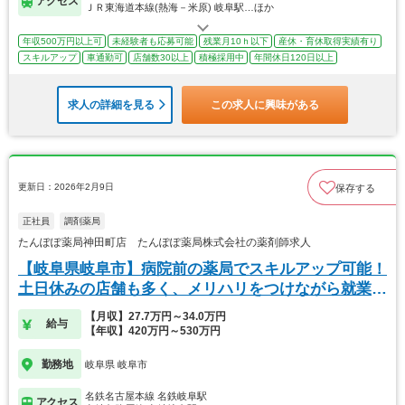
アクセス
ＪＲ東海道本線(熱海－米原) 岐阜駅…ほか
年収500万円以上可
未経験者も応募可能
残業月10ｈ以下
産休・育休取得実績有り
スキルアップ
車通勤可
店舗数30以上
積極採用中
年間休日120日以上
求人の詳細を見る
この求人に興味がある
更新日：2026年2月9日
保存する
正社員
調剤薬局
たんぽぽ薬局神田町店 たんぽぽ薬局株式会社の薬剤師求人
【岐阜県岐阜市】病院前の薬局でスキルアップ可能！
土日休みの店舗も多く、メリハリをつけながら就業可
能！
【月収】27.7万円～34.0万円
給与
【年収】420万円～530万円
勤務地
岐阜県 岐阜市
名鉄名古屋本線 名鉄岐阜駅
アクセス