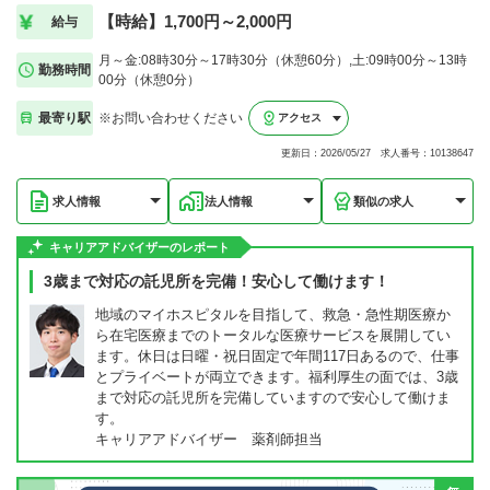
【時給】1,700円～2,000円
給与
月～金:08時30分～17時30分（休憩60分）,土:09時00分～13時
勤務時間
00分（休憩0分）
最寄り駅
※お問い合わせください
アクセス
更新日：2026/05/27 求人番号：10138647
求人情報
法人情報
類似の求人
キャリアアドバイザーのレポート
3歳まで対応の託児所を完備！安心して働けます！
地域のマイホスピタルを目指して、救急・急性期医療か
ら在宅医療までのトータルな医療サービスを展開してい
ます。休日は日曜・祝日固定で年間117日あるので、仕事
とプライベートが両立できます。福利厚生の面では、3歳
まで対応の託児所を完備していますので安心して働けま
す。
キャリアアドバイザー 薬剤師担当