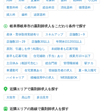
内科
外科
皮膚科
耳鼻科
眼科
精神科
小児科
整形外科
心療内科
総合科目
消化器科
循環器科
婦人科
歯科
泌尿器科
岐阜県岐阜市の薬剤師求人をこだわり条件で探す
産休・育休取得実績有り
スキルアップ
店舗数1～9
店舗数10～29
店舗数30以上
年間休日120日以上
原則、引越しを伴う転勤なし
未経験者も応募可能
新卒も応募可能
住宅補助（手当）あり
残業月10ｈ以下
土日休み（相談可含む）
総合門前
管理職候補
駅チカ
車通勤可
在宅業務あり
登録販売者の求人
夏～秋入職可
ハイキャリア
積極採用中の求人
WEB面接OK
近隣エリアで薬剤師求人を探す
大垣市
高山市
多治見市
近隣エリアの路線で薬剤師求人を探す