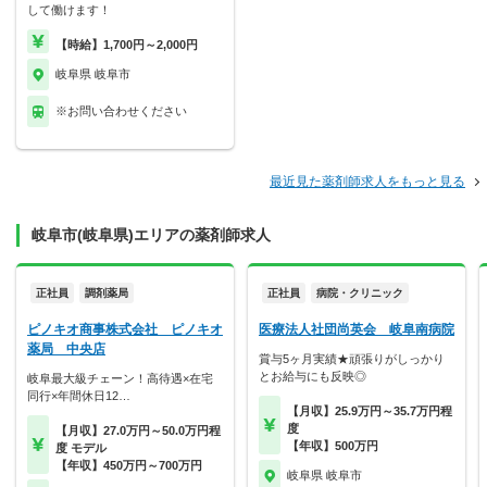
して働けます！
【時給】1,700円～2,000円
岐阜県 岐阜市
※お問い合わせください
最近見た薬剤師求人をもっと見る
岐阜市(岐阜県)エリアの薬剤師求人
正社員
調剤薬局
正社員
病院・クリニック
ピノキオ商事株式会社 ピノキオ
医療法人社団尚英会 岐阜南病院
薬局 中央店
賞与5ヶ月実績★頑張りがしっかり
とお給与にも反映◎
岐阜最大級チェーン！高待遇×在宅
同行×年間休日12…
【月収】25.9万円～35.7万円程
度
【月収】27.0万円～50.0万円程
【年収】500万円
度 モデル
【年収】450万円～700万円
岐阜県 岐阜市