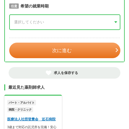
取得予定年
希望の就業時期
必須
任意
年 3月
次に進む
求人を保存する
最近見た薬剤師求人
パート・アルバイト
病院・クリニック
医療法人社団登豊会 近石病院
3歳まで対応の託児所を完備！安心