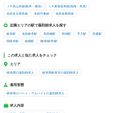
ＪＲ高山本線(岐阜－猪谷)
ＪＲ東海道本線(熱海－米原)
名鉄名古屋本線
名鉄竹鼻線
名鉄各務原線
近隣エリアの駅で薬剤師求人を探す
岐阜駅
名鉄岐阜駅
高田橋駅
田神駅
手力駅
長森駅
西岐阜駅
細畑駅
柳津(岐阜)駅
この求人と似た求人をチェック
エリア
岐阜県の薬剤師求人
岐阜県岐阜市の薬剤師求人
雇用形態
岐阜県のパート・アルバイトの薬剤師求人
求人内容