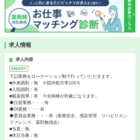
求人情報
求人内容
積極採用中
下記業務をローテーション制で行っていただきます。
■外来調剤：無 ※院外処方率100％
■入院調剤：有
■服薬指導：有 ※全病棟が対象になります。
◆注射業務・・・有
◆DI業務・・・有
◆委員会業務・・・有（医療安全、感染管理、リハビリカン
ファレンス、薬剤勉強会）
■当直：無
■休日当番：無