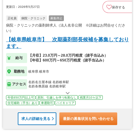
更新日：2026年5月27日
保存する
正社員
病院・クリニック
募集停止
病院・クリニックの薬剤師求人（法人名非公開 ※詳細はお問合せくださ
い）
【岐阜県岐阜市】 次期薬剤部長候補を募集しており
ます。
【月収】23.0万円～28.0万円程度（諸手当込み）
給与
【年収】600万円～650万円程度（諸手当込み）
勤務地
岐阜県 岐阜市
名鉄名古屋本線 名鉄岐阜駅
アクセス
名鉄各務原線 名鉄岐阜駅
年収650万円以上可
原則、引越しを伴う転勤なし
残業月10ｈ以下
住宅補助（手当）あり
車通勤可
ハイキャリア
求人の詳細を見る
最新の募集状況を問い合わせる