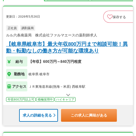
更新日：2026年5月26日
保存する
正社員
調剤薬局
ルル六条南薬局 株式会社ファルマエースの薬剤師求人
【岐阜県岐阜市】最大年収800万円まで相談可能！異
動・転勤なしの働き方が可能な環境あり
給与
【年収】600万円～840万円程度
勤務地
岐阜県 岐阜市
アクセス
ＪＲ東海道本線(熱海－米原) 西岐阜駅
年収800万円以上可
積極採用中
ハイキャリア
求人の詳細を見る
この求人に興味がある