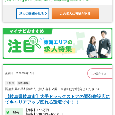
スキルアップ
駅チカ
店舗数30以上
積極採用中
年間休日120日以上
求人の詳細を見る
この求人に興味がある
更新日：2026年6月18日
保存する
正社員
調剤薬局
調剤薬局の薬剤師求人（法人名非公開 ※詳細はお問合せください）
【岐阜県岐阜市】大手ドラッグストアの調剤併設店に
てキャリアアップ図れる環境です！！
【月収】37.5万円
給与
【年収】530万円～650万円