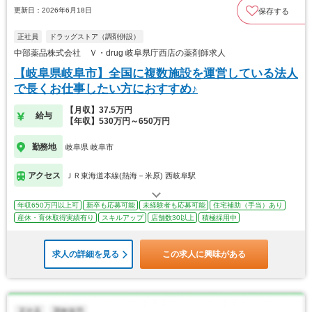
更新日：2026年6月18日
保存する
正社員
ドラッグストア（調剤併設）
中部薬品株式会社 Ｖ・drug 岐阜県庁西店の薬剤師求人
【岐阜県岐阜市】全国に複数施設を運営している法人
で長くお仕事したい方におすすめ♪
【月収】37.5万円
給与
【年収】530万円～650万円
勤務地
岐阜県 岐阜市
アクセス
ＪＲ東海道本線(熱海－米原) 西岐阜駅
年収650万円以上可
新卒も応募可能
未経験者も応募可能
住宅補助（手当）あり
産休・育休取得実績有り
スキルアップ
店舗数30以上
積極採用中
求人の詳細を見る
この求人に興味がある