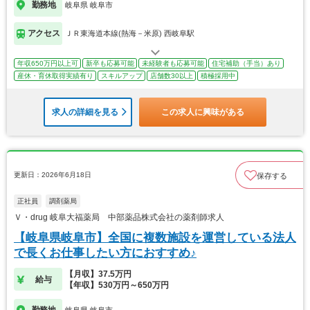
勤務地
岐阜県 岐阜市
アクセス
ＪＲ東海道本線(熱海－米原) 西岐阜駅
年収650万円以上可
新卒も応募可能
未経験者も応募可能
住宅補助（手当）あり
産休・育休取得実績有り
スキルアップ
店舗数30以上
積極採用中
求人の詳細を見る
この求人に興味がある
更新日：2026年6月18日
保存する
正社員
調剤薬局
Ｖ・drug 岐阜大福薬局 中部薬品株式会社の薬剤師求人
【岐阜県岐阜市】全国に複数施設を運営している法人
で長くお仕事したい方におすすめ♪
【月収】37.5万円
給与
【年収】530万円～650万円