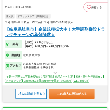
更新日：2026年6月18日
保存する
正社員
ドラッグストア（調剤併設）
スギ薬局 早田東店 株式会社スギ薬局の薬剤師求人
【岐阜県岐阜市】企業規模拡大中！大手調剤併設ドラ
ッグチェーンの薬剤師求人
【月収】27.0万円以上
給与
【年収】400万円～740万円モデル
勤務地
岐阜県 岐阜市
名鉄名古屋本線 名鉄岐阜駅
アクセス
名鉄各務原線 名鉄岐阜駅
年収700万円以上可
未経験者も応募可能
残業月10ｈ以下
産休・育休取得実績有り
スキルアップ
店舗数30以上
積極採用中
夏～秋入職可
WEB面接OK
求人の詳細を見る
この求人に興味がある