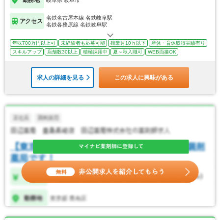
勤務地
岐阜県 岐阜市
名鉄名古屋本線 名鉄岐阜駅
アクセス
名鉄各務原線 名鉄岐阜駅
年収700万円以上可
未経験者も応募可能
残業月10ｈ以下
産休・育休取得実績有り
スキルアップ
店舗数30以上
積極採用中
夏～秋入職可
WEB面接OK
求人の詳細を見る
この求人に興味がある