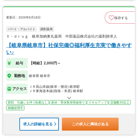
更新日：2026年6月18日
保存する
パート・アルバイト
調剤薬局
Ｖ・ｄｒｕｇ 岐阜加納東丸薬局 中部薬品株式会社の薬剤師求人
【岐阜県岐阜市】社保完備◎福利厚生充実で働きやす
い♪
給与
【時給】2,000円～
勤務地
岐阜県 岐阜市
ＪＲ高山本線(岐阜－猪谷) 岐阜駅
アクセス
ＪＲ東海道本線(熱海－米原) 岐阜駅
原則、引越しを伴う転勤なし
産休・育休取得実績有り
スキルアップ
店舗数30以上
積極採用中
求人の詳細を見る
この求人に興味がある