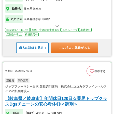
勤務地
岐阜県 岐阜市
アクセス
名鉄各務原線 田神駅
年収650万円以上可
産休・育休取得実績有り
スキルアップ
車通勤可
店舗数30以上
積極採用中
求人の詳細を見る
この求人に興味がある
更新日：2026年7月3日
保存する
正社員
調剤薬局
ジップファーマシー白沢 粟野調剤薬局 株式会社ココカラファインヘルス
ケアの薬剤師求人
【岐阜県／岐阜市】年間休日120日☆業界トップクラ
スDgsチェーンの安心母体◎＜調剤＞
給与
【年収】430万円～560万円