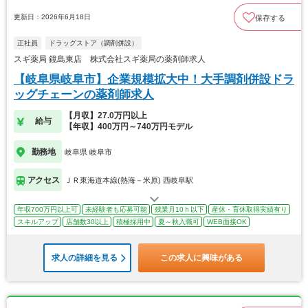
更新日：2026年6月18日
保存する
正社員
ドラッグストア（調剤併設）
スギ薬局 鏡島東店 株式会社スギ薬局の薬剤師求人
【岐阜県岐阜市】企業規模拡大中！大手調剤併設ドラ
ッグチェーンの薬剤師求人
【月収】27.0万円以上
給与
【年収】400万円～740万円モデル
勤務地
岐阜県 岐阜市
アクセス
ＪＲ東海道本線(熱海－米原) 西岐阜駅
年収700万円以上可
未経験者も応募可能
残業月10ｈ以下
産休・育休取得実績有り
スキルアップ
店舗数30以上
積極採用中
夏～秋入職可
WEB面接OK
求人の詳細を見る
この求人に興味がある