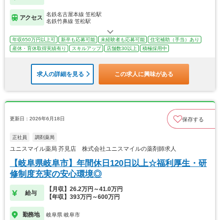
名鉄名古屋本線 笠松駅
アクセス
名鉄竹鼻線 笠松駅
年収650万円以上可
新卒も応募可能
未経験者も応募可能
住宅補助（手当）あり
産休・育休取得実績有り
スキルアップ
店舗数30以上
積極採用中
求人の詳細を見る
この求人に興味がある
更新日：2026年6月18日
保存する
正社員
調剤薬局
ユニスマイル薬局 芥見店 株式会社ユニスマイルの薬剤師求人
【岐阜県岐阜市】年間休日120日以上☆福利厚生・研
修制度充実の安心環境◎
【月収】26.2万円～41.0万円
給与
【年収】393万円～600万円
勤務地
岐阜県 岐阜市