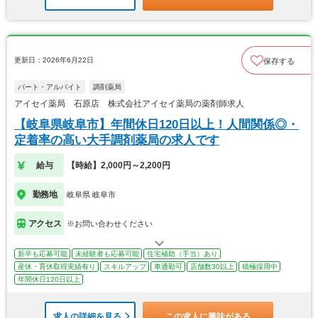
更新日：2026年6月22日
保存する
パート・アルバイト
調剤薬局
アイセイ薬局 石原店 株式会社アイセイ薬局の薬剤師求人
【岐阜県岐阜市】年間休日120日以上！人間関係◎・
定着率の高い大手調剤薬局の求人です
給与
【時給】2,000円～2,200円
勤務地
岐阜県 岐阜市
アクセス
※お問い合わせください
新卒も応募可能
未経験者も応募可能
住宅補助（手当）あり
産休・育休取得実績有り
スキルアップ
車通勤可
店舗数30以上
積極採用中
年間休日120日以上
求人の詳細を見る
この求人に興味がある