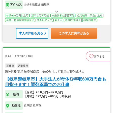
アクセス
名鉄各務原線 細畑駅
年収650万円以上可
新卒も応募可能
未経験者も応募可能
住宅補助（手当）あり
産休・育休取得実績有り
スキルアップ
駅チカ
店舗数30以上
積極採用中
求人の詳細を見る
この求人に興味がある
更新日：2026年6月18日
保存する
正社員
調剤薬局
阪神調剤薬局 岐阜城南店 株式会社スギ薬局の薬剤師求人
【岐阜県岐阜市】大手法人が母体◎年収600万円台も
目指せます！調剤薬局でのお仕事
【月収】26.0万円～47.0万円
給与
【年収】392万円～665万円年収例
勤務地
岐阜県 岐阜市