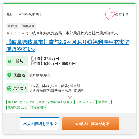
更新日：2026年6月18日
保存する
正社員
調剤薬局
Ｖ・ｄｒｕｇ 岐阜加納東丸薬局 中部薬品株式会社の薬剤師求人
【岐阜県岐阜市】賞与3.5ヶ月あり◎福利厚生充実で
働きやすい♪
【月収】37.5万円
給与
【年収】530万円～650万円
勤務地
岐阜県 岐阜市
ＪＲ高山本線(岐阜－猪谷) 岐阜駅
アクセス
ＪＲ東海道本線(熱海－米原) 岐阜駅
年収650万円以上可
産休・育休取得実績有り
スキルアップ
車通勤可
店舗数30以上
積極採用中
求人の詳細を見る
この求人に興味がある