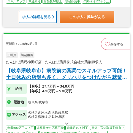
スキルアップ
車通勤可
店舗数30以上
積極採用中
年間休日120日以上
求人の詳細を見る
この求人に興味がある
更新日：2026年2月9日
保存する
正社員
調剤薬局
たんぽぽ薬局神田町店 たんぽぽ薬局株式会社の薬剤師求人
【岐阜県岐阜市】病院前の薬局でスキルアップ可能！
土日休みの店舗も多く、メリハリをつけながら就業可
能！
【月収】27.7万円～34.0万円
給与
【年収】420万円～530万円
勤務地
岐阜県 岐阜市
名鉄名古屋本線 名鉄岐阜駅
アクセス
名鉄各務原線 名鉄岐阜駅
年収500万円以上可
未経験者も応募可能
残業月10ｈ以下
産休・育休取得実績有り