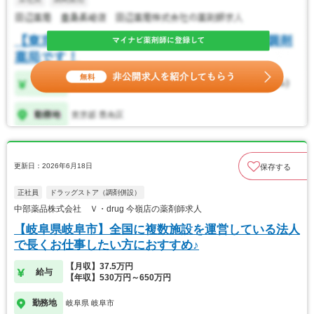
更新日：2026年6月18日
保存する
正社員
ドラッグストア（調剤併設）
中部薬品株式会社 Ｖ・drug 今嶺店の薬剤師求人
【岐阜県岐阜市】全国に複数施設を運営している法人
で長くお仕事したい方におすすめ♪
【月収】37.5万円
給与
【年収】530万円～650万円
勤務地
岐阜県 岐阜市