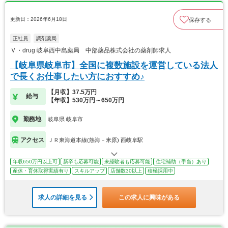
更新日：2026年6月18日
保存する
正社員
調剤薬局
Ｖ・drug 岐阜西中島薬局 中部薬品株式会社の薬剤師求人
【岐阜県岐阜市】全国に複数施設を運営している法人
で長くお仕事したい方におすすめ♪
【月収】37.5万円
給与
【年収】530万円～650万円
勤務地
岐阜県 岐阜市
アクセス
ＪＲ東海道本線(熱海－米原) 西岐阜駅
年収650万円以上可
新卒も応募可能
未経験者も応募可能
住宅補助（手当）あり
産休・育休取得実績有り
スキルアップ
店舗数30以上
積極採用中
求人の詳細を見る
この求人に興味がある