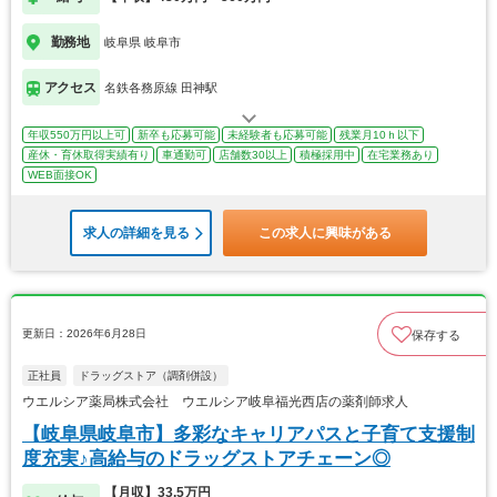
勤務地
岐阜県 岐阜市
アクセス
名鉄各務原線 田神駅
年収550万円以上可
新卒も応募可能
未経験者も応募可能
残業月10ｈ以下
産休・育休取得実績有り
車通勤可
店舗数30以上
積極採用中
在宅業務あり
WEB面接OK
求人の詳細を見る
この求人に興味がある
更新日：2026年6月28日
保存する
正社員
ドラッグストア（調剤併設）
ウエルシア薬局株式会社 ウエルシア岐阜福光西店の薬剤師求人
【岐阜県岐阜市】多彩なキャリアパスと子育て支援制
度充実♪高給与のドラッグストアチェーン◎
【月収】33.5万円