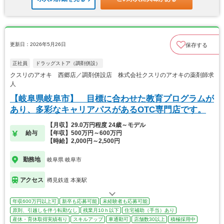
更新日：2026年5月26日
保存する
正社員
ドラッグストア（調剤併設）
クスリのアオキ 西郷店／調剤併設店 株式会社クスリのアオキの薬剤師求
人
【岐阜県岐阜市】 目標に合わせた教育プログラムが
あり、多彩なキャリアパスがあるOTC専門店です。
【月収】29.0万円程度 24歳～モデル
給与
【年収】500万円～600万円
【時給】2,000円～2,500円
勤務地
岐阜県 岐阜市
アクセス
樽見鉄道 本巣駅
年収600万円以上可
新卒も応募可能
未経験者も応募可能
原則、引越しを伴う転勤なし
残業月10ｈ以下
住宅補助（手当）あり
産休・育休取得実績有り
スキルアップ
車通勤可
店舗数30以上
積極採用中