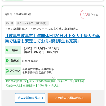
更新日：2026年6月19日
保存する
正社員
ドラッグストア（調剤併設）
イオン薬局岐阜店 イオンリテール株式会社の薬剤師求人
【岐阜県岐阜市】年間休日120日以上☆大手法人の薬
局で経営も安定しており福利厚生も充実♪
【月収】31.1万円～58.0万円
給与
【年収】492万円～846万円
勤務地
岐阜県 岐阜市
名鉄名古屋本線 名鉄岐阜駅
アクセス
名鉄各務原線 名鉄岐阜駅
年収800万円以上可
産休・育休取得実績有り
スキルアップ
車通勤可
店舗数30以上
積極採用中
年間休日120日以上
求人の詳細を見る
この求人に興味がある