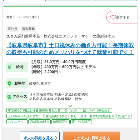
更新日：2026年7月6日
保存する
正社員
調剤薬局
ユタカ調剤薬局本荘 株式会社ユタカファーマシーの薬剤師求人
【岐阜県岐阜市】土日祝休みの働き方可能！長期休暇
の取得も可能のためメリハリをつけて就業可能です！
【月収】31.0万円～40.0万円程度
給与
【年収】400万円～600万円以上 モデル
【時給】2,200円～
勤務地
岐阜県 岐阜市
ＪＲ東海道本線(熱海－米原) 西岐阜駅
アクセス
名鉄名古屋本線 名鉄岐阜駅…ほか
年収600万円以上可
未経験者も応募可能
原則、引越しを伴う転勤なし
土日休み（相談可含む）
住宅補助（手当）あり
産休・育休取得実績有り
総合門前
スキルアップ
店舗数30以上
積極採用中
夏～秋入職可
求人の詳細を見る
この求人に興味がある