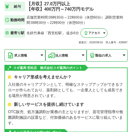
【月収】27.0万円以上
給与
【年収】400万円～740万円モデル
店舗営業時間:08時30分～22時00分（休憩60分）,調剤営業時
勤務時間
間:08時30分～22時00分（休憩60分）
最寄り駅
名鉄竹鼻線「西笠松駅」 徒歩6分
アクセス
更新日：2026/06/18 求人番号：436687
求人情報
法人情報
類似の求人
スギ薬局 笠松店 株式会社スギ薬局のポイント
キャリア形成を考えませんか？
入社後のキャリアプランとして、明確なステップアップができるフ
ローが作られており、薬剤師としても、一企業人としても成長でき
る場所が用意されています。
新しいサービスを提供し続けています
OTC販売、処方箋調剤が業務の主となりますが、居宅管理指導や無
菌調剤施設の設置など、付加価値のあるサービスに取り組んでいま
す。