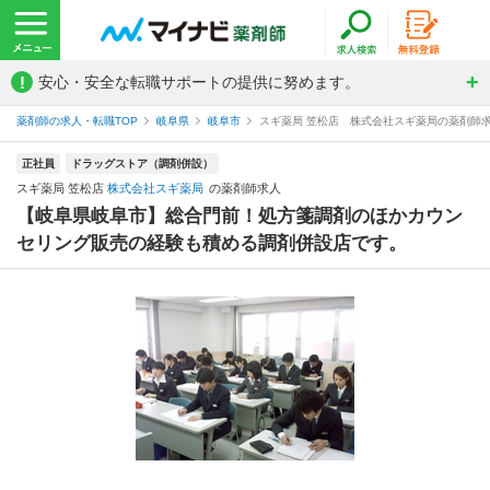
!
安心・安全な転職サポートの提供に努めます。
薬剤師の求人・転職TOP
岐阜県
岐阜市
スギ薬局 笠松店 株式会社スギ薬局の薬剤師
正社員
ドラッグストア（調剤併設）
スギ薬局 笠松店
株式会社スギ薬局
の薬剤師求人
【岐阜県岐阜市】総合門前！処方箋調剤のほかカウン
セリング販売の経験も積める調剤併設店です。