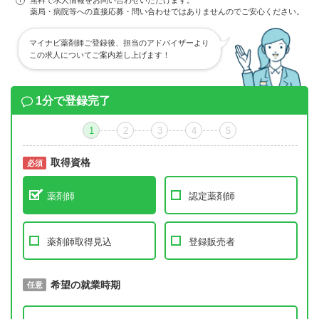
無料で求人情報をお問い合わせいただけます。
薬局・病院等への直接応募・問い合わせではありませんのでご安心ください。
マイナビ薬剤師ご登録後、担当のアドバイザーより
この求人についてご案内差し上げます！
1分で登録完了
1
2
3
4
5
取得資格
必須
必須
薬剤師
認定薬剤師
薬剤師取得見込
登録販売者
取得予定年
希望の就業時期
必須
任意