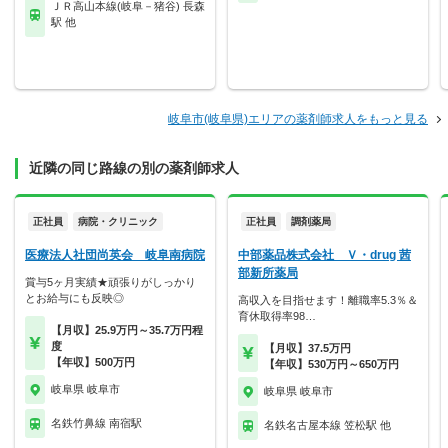
ＪＲ高山本線(岐阜－猪谷) 長森
駅 他
岐阜市(岐阜県)エリアの薬剤師求人をもっと見る
近隣の同じ路線の別の薬剤師求人
正社員
病院・クリニック
正社員
調剤薬局
医療法人社団尚英会 岐阜南病院
中部薬品株式会社 Ｖ・drug 茜
部新所薬局
賞与5ヶ月実績★頑張りがしっかり
とお給与にも反映◎
高収入を目指せます！離職率5.3％＆
育休取得率98…
【月収】25.9万円～35.7万円程
度
【月収】37.5万円
【年収】500万円
【年収】530万円～650万円
岐阜県 岐阜市
岐阜県 岐阜市
名鉄竹鼻線 南宿駅
名鉄名古屋本線 笠松駅 他