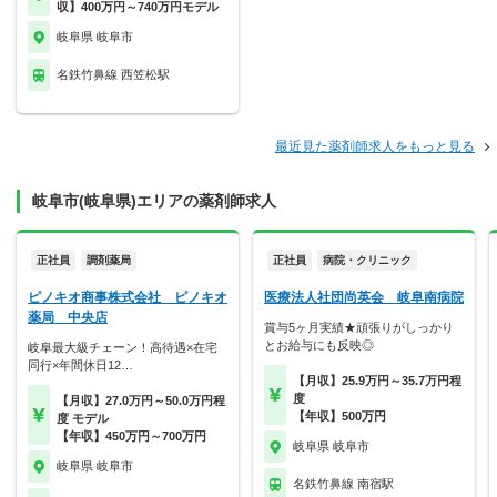
収】400万円～740万円モデル
岐阜県 岐阜市
名鉄竹鼻線 西笠松駅
最近見た薬剤師求人をもっと見る
岐阜市(岐阜県)エリアの薬剤師求人
正社員
調剤薬局
正社員
病院・クリニック
ピノキオ商事株式会社 ピノキオ
医療法人社団尚英会 岐阜南病院
薬局 中央店
賞与5ヶ月実績★頑張りがしっかり
とお給与にも反映◎
岐阜最大級チェーン！高待遇×在宅
同行×年間休日12…
【月収】25.9万円～35.7万円程
度
【月収】27.0万円～50.0万円程
【年収】500万円
度 モデル
【年収】450万円～700万円
岐阜県 岐阜市
岐阜県 岐阜市
名鉄竹鼻線 南宿駅