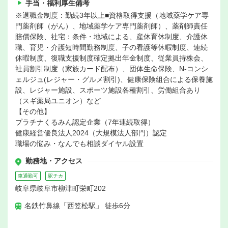
手当・福利厚生備考
※退職金制度：勤続3年以上■資格取得支援（地域薬学ケア専
門薬剤師（がん）、地域薬学ケア専門薬剤師）、薬剤師責任
賠償保険、社宅：条件・地域による、産休育休制度、介護休
職、育児・介護短時間勤務制度、子の看護等休暇制度、連続
休暇制度、復職支援制度確定拠出年金制度、従業員持株会、
社員割引制度（家族カード配布）、団体生命保険、N-コンシ
ェルジュ(レジャー・グルメ割引)、健康保険組合による保養施
設、レジャー施設、スポーツ施設各種割引、労働組合あり
（スギ薬局ユニオン）など
【その他】
プラチナくるみん認定企業（7年連続取得）
健康経営優良法人2024（大規模法人部門）認定
職場の悩み・なんでも相談ダイヤル設置
勤務地・アクセス
車通勤可
駅チカ
岐阜県岐阜市柳津町栄町202
名鉄竹鼻線「西笠松駅」 徒歩6分