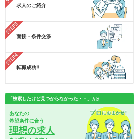
求人のご紹介
面接・条件交渉
転職成功!!
「検索したけど見つからなかった・・」
方は
あなたの
希望条件に合う
理想の求人