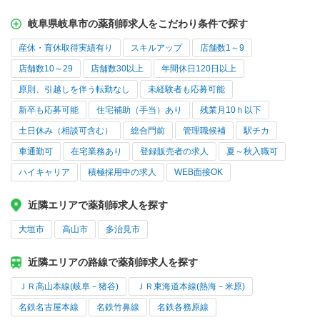
岐阜県岐阜市の薬剤師求人をこだわり条件で探す
産休・育休取得実績有り
スキルアップ
店舗数1～9
店舗数10～29
店舗数30以上
年間休日120日以上
原則、引越しを伴う転勤なし
未経験者も応募可能
新卒も応募可能
住宅補助（手当）あり
残業月10ｈ以下
土日休み（相談可含む）
総合門前
管理職候補
駅チカ
車通勤可
在宅業務あり
登録販売者の求人
夏～秋入職可
ハイキャリア
積極採用中の求人
WEB面接OK
近隣エリアで薬剤師求人を探す
大垣市
高山市
多治見市
近隣エリアの路線で薬剤師求人を探す
ＪＲ高山本線(岐阜－猪谷)
ＪＲ東海道本線(熱海－米原)
名鉄名古屋本線
名鉄竹鼻線
名鉄各務原線