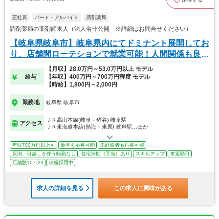
正社員
パート・アルバイト
調剤薬局
調剤薬局の薬剤師求人（法人名非公開 ※詳細はお問合せください）
【岐阜県岐阜市】岐阜県内にてドミナント展開してお
り、店舗間ローテションで就業可能！人間関係も良好
です
【月収】28.0万円～53.0万円以上 モデル
給与
【年収】400万円～700万円程度 モデル
【時給】1,800円～2,000円
勤務地
岐阜県 岐阜市
ＪＲ高山本線(岐阜－猪谷) 岐阜駅
アクセス
ＪＲ東海道本線(熱海－米原) 岐阜駅…ほか
年収700万円以上可
新卒も応募可能
未経験者も応募可能
原則、引越しを伴う転勤なし
住宅補助（手当）あり
スキルアップ
車通勤可
店舗数10～29
積極採用中
求人の詳細を見る
この求人に興味がある