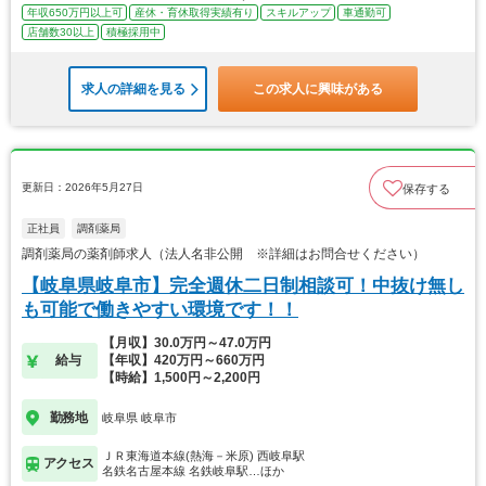
年収650万円以上可
産休・育休取得実績有り
スキルアップ
車通勤可
店舗数30以上
積極採用中
求人の詳細を見る
この求人に興味がある
更新日：2026年5月27日
保存する
正社員
調剤薬局
調剤薬局の薬剤師求人（法人名非公開 ※詳細はお問合せください）
【岐阜県岐阜市】完全週休二日制相談可！中抜け無し
も可能で働きやすい環境です！！
【月収】30.0万円～47.0万円
給与
【年収】420万円～660万円
【時給】1,500円～2,200円
勤務地
岐阜県 岐阜市
ＪＲ東海道本線(熱海－米原) 西岐阜駅
アクセス
名鉄名古屋本線 名鉄岐阜駅…ほか