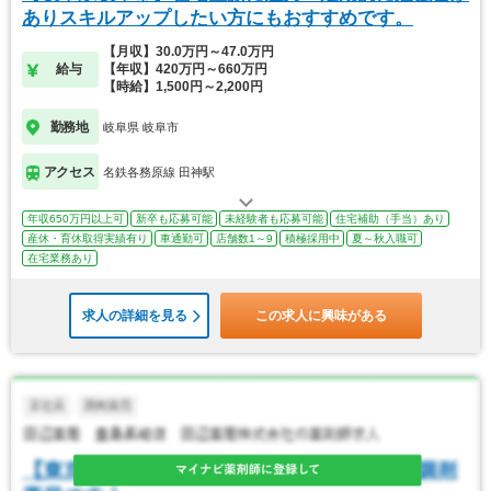
ありスキルアップしたい方にもおすすめです。
【月収】30.0万円～47.0万円
給与
【年収】420万円～660万円
【時給】1,500円～2,200円
勤務地
岐阜県 岐阜市
アクセス
名鉄各務原線 田神駅
年収650万円以上可
新卒も応募可能
未経験者も応募可能
住宅補助（手当）あり
産休・育休取得実績有り
車通勤可
店舗数1～9
積極採用中
夏～秋入職可
在宅業務あり
求人の詳細を見る
この求人に興味がある