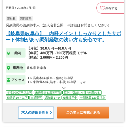
更新日：2026年8月7日
保存する
正社員
調剤薬局
調剤薬局の薬剤師求人（法人名非公開 ※詳細はお問合せください）
【岐阜県岐阜市】 内科メイン！しっかりとしたサポ
ート体制があり調剤経験の浅い方も安心です。
【月収】30.0万円～46.0万円
給与
【年収】480万円～700万円程度 モデル
【時給】2,000円～2,200円
勤務地
岐阜県 岐阜市
ＪＲ高山本線(岐阜－猪谷) 岐阜駅
アクセス
ＪＲ東海道本線(熱海－米原) 岐阜駅…ほか
年収700万円以上可
未経験者も応募可能
原則、引越しを伴う転勤なし
残業月10ｈ以下
車通勤可
店舗数1～9
積極採用中
年間休日120日以上
求人の詳細を見る
この求人に興味がある