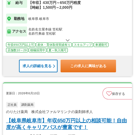
給与
【年収】430万円～650万円程度
【時給】1,500円～2,000円
勤務地
岐阜県 岐阜市
名鉄名古屋本線 笠松駅
アクセス
名鉄竹鼻線 笠松駅
年収650万円以上可
産休・育休取得実績有り
スキルアップ
車通勤可
店舗数10～29
積極採用中
夏～秋入職可
求人の詳細を見る
この求人に興味がある
更新日：2026年6月10日
保存する
正社員
調剤薬局
のりたけ薬局 株式会社ファルマリンクの薬剤師求人
【岐阜県岐阜市】年収650万円以上の相談可能！自由
度が高くキャリアパスが豊富です！