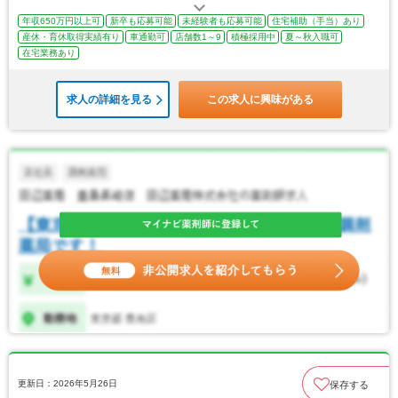
年収650万円以上可
新卒も応募可能
未経験者も応募可能
住宅補助（手当）あり
産休・育休取得実績有り
車通勤可
店舗数1～9
積極採用中
夏～秋入職可
在宅業務あり
求人の詳細を見る
この求人に興味がある
更新日：2026年5月26日
保存する