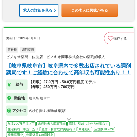
求人の詳細を見る
この求人に興味がある
更新日：2026年6月18日
保存する
正社員
調剤薬局
ピノキオ薬局 佐波店 ピノキオ商事株式会社の薬剤師求人
【岐阜県岐阜市】岐阜県内で多数出店されている調剤
薬局です！ご経験に合わせて高年収も可能性あり！！
【月収】27.0万円～50.0万円程度 モデル
給与
【年収】450万円～700万円
勤務地
岐阜県 岐阜市
アクセス
名鉄竹鼻線 柳津(岐阜)駅
年収700万円以上可
未経験者も応募可能
原則、引越しを伴う転勤なし
住宅補助（手当）あり
産休・育休取得実績有り
車通勤可
店舗数10～29
積極採用中
年間休日120日以上