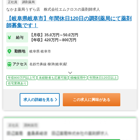
正社員
調剤薬局
なかま薬局うずら店 株式会社エムクロスの薬剤師求人
【岐阜県岐阜市】年間休日120日の調剤薬局にて薬剤
師募集です！
【月収】35.0万円～50.0万円
給与
【年収】420万円～800万円
勤務地
岐阜県 岐阜市
アクセス
名鉄竹鼻線 柳津(岐阜)駅
年収800万円以上可
未経験者も応募可能
積極採用中
年間休日120日以上
在宅業務あり
求人の詳細を見る
この求人に興味がある