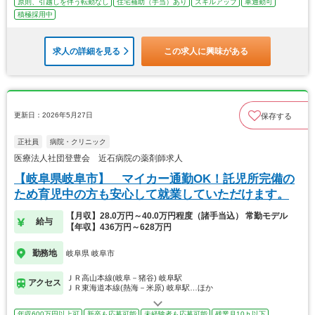
原則、引越しを伴う転勤なし
住宅補助（手当）あり
スキルアップ
車通勤可
積極採用中
求人の詳細を見る
この求人に興味がある
更新日：2026年5月27日
保存する
正社員
病院・クリニック
医療法人社団登豊会 近石病院の薬剤師求人
【岐阜県岐阜市】 マイカー通勤OK！託児所完備の
ため育児中の方も安心して就業していただけます。
【月収】28.0万円～40.0万円程度（諸手当込） 常勤モデル
給与
【年収】436万円～628万円
勤務地
岐阜県 岐阜市
ＪＲ高山本線(岐阜－猪谷) 岐阜駅
アクセス
ＪＲ東海道本線(熱海－米原) 岐阜駅…ほか
年収600万円以上可
新卒も応募可能
未経験者も応募可能
残業月10ｈ以下