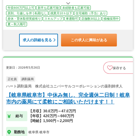
年収600万円以上可
新卒も応募可能
未経験者も応募可能
原則、引越しを伴う転勤なし
残業月10ｈ以下
住宅補助（手当）あり
産休・育休取得実績有り
スキルアップ
車通勤可
店舗数30以上
積極採用中
夏～秋入職可
求人の詳細を見る
この求人に興味がある
更新日：2026年5月26日
保存する
正社員
調剤薬局
ハート調剤薬局 株式会社ユニバーサルコーポレーションの薬剤師求人
【岐阜県岐阜市】中休み無し、完全週休二日制！岐阜
市内の薬局にて柔軟にご相談いただけます！！
【月収】30.0万円～47.0万円
給与
【年収】420万円～660万円
【時給】1,500円～2,200円
勤務地
岐阜県 岐阜市