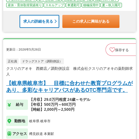
産休・育休取得実績有り
スキルアップ
車通勤可
積極採用中
夏～秋入職可
求人の詳細を見る
この求人に興味がある
更新日：2026年5月26日
保存する
正社員
ドラッグストア（調剤併設）
クスリのアオキ 西郷店／調剤併設店 株式会社クスリのアオキの薬剤師求
人
【岐阜県岐阜市】 目標に合わせた教育プログラムが
あり、多彩なキャリアパスがあるOTC専門店です。
【月収】29.0万円程度 24歳～モデル
給与
【年収】500万円～600万円
【時給】2,000円～2,500円
勤務地
岐阜県 岐阜市
アクセス
樽見鉄道 本巣駅