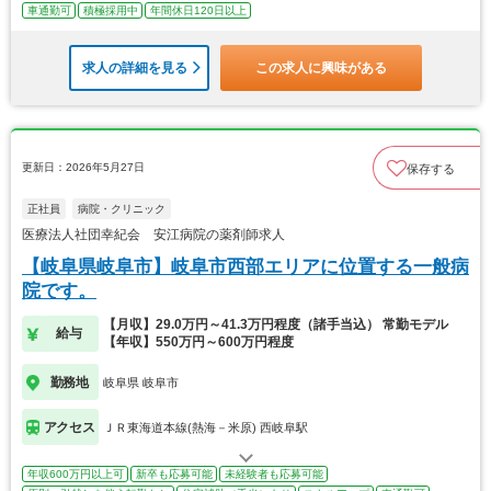
車通勤可
積極採用中
年間休日120日以上
求人の詳細を見る
この求人に興味がある
更新日：2026年5月27日
保存する
正社員
病院・クリニック
医療法人社団幸紀会 安江病院の薬剤師求人
【岐阜県岐阜市】岐阜市西部エリアに位置する一般病
院です。
【月収】29.0万円～41.3万円程度（諸手当込） 常勤モデル
給与
【年収】550万円～600万円程度
勤務地
岐阜県 岐阜市
アクセス
ＪＲ東海道本線(熱海－米原) 西岐阜駅
年収600万円以上可
新卒も応募可能
未経験者も応募可能