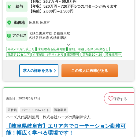
【月収】26.7万円～60.0万円
給与
【年収】520万円～720万円5つのパターンがあります
【時給】2,000円～2,500円
勤務地
岐阜県 岐阜市
名鉄名古屋本線 名鉄岐阜駅
アクセス
名鉄各務原線 名鉄岐阜駅
年収700万円以上可
未経験者も応募可能
原則、引越しを伴う転勤なし
残業月10ｈ以下
住宅補助（手当）あり
車通勤可
店舗数10～29
積極採用中
求人の詳細を見る
この求人に興味がある
更新日：2026年5月27日
保存する
正社員
パート・アルバイト
調剤薬局
ハーズ八代調剤薬局 株式会社ハーズの薬剤師求人
【岐阜県岐阜市】エリア内でローテーション勤務可
能！幅広く学べる環境です！