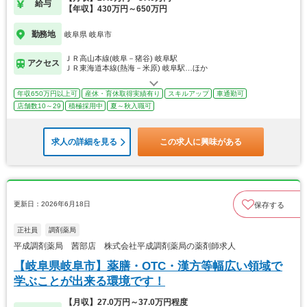
給与
【年収】430万円～650万円
勤務地
岐阜県 岐阜市
ＪＲ高山本線(岐阜－猪谷) 岐阜駅
アクセス
ＪＲ東海道本線(熱海－米原) 岐阜駅…ほか
年収650万円以上可
産休・育休取得実績有り
スキルアップ
車通勤可
店舗数10～29
積極採用中
夏～秋入職可
求人の詳細を見る
この求人に興味がある
更新日：2026年6月18日
保存する
正社員
調剤薬局
平成調剤薬局 茜部店 株式会社平成調剤薬局の薬剤師求人
【岐阜県岐阜市】薬膳・OTC・漢方等幅広い領域で
学ぶことが出来る環境です！
【月収】27.0万円～37.0万円程度