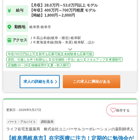
【月収】28.0万円～53.0万円以上 モデル
給与
【年収】400万円～700万円程度 モデル
【時給】1,800円～2,000円
勤務地
岐阜県 岐阜市
ＪＲ高山本線(岐阜－猪谷) 岐阜駅
アクセス
ＪＲ東海道本線(熱海－米原) 岐阜駅…ほか
年収700万円以上可
新卒も応募可能
未経験者も応募可能
原則、引越しを伴う転勤なし
住宅補助（手当）あり
スキルアップ
車通勤可
店舗数10～29
積極採用中
夏～秋入職可
求人の詳細を見る
この求人に興味がある
更新日：2026年5月27日
保存する
パート・アルバイト
調剤薬局
ライフ在宅支援薬局 株式会社ユニバーサルコーポレーションの薬剤師求人
【岐阜県岐阜市】在宅医療に注力！定期的に勉強会が