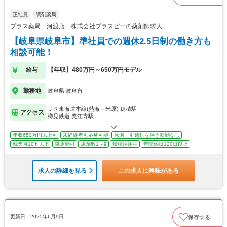
正社員
調剤薬局
プラス薬局 河渡店 株式会社プラスピーの薬剤師求人
【岐阜県岐阜市】準社員での週休2.5日制の働き方も
相談可能！
給与
【年収】480万円～650万円モデル
勤務地
岐阜県 岐阜市
ＪＲ東海道本線(熱海－米原) 穂積駅
アクセス
樽見鉄道 美江寺駅
年収650万円以上可
未経験者も応募可能
原則、引越しを伴う転勤なし
残業月10ｈ以下
車通勤可
店舗数1～9
積極採用中
年間休日120日以上
求人の詳細を見る
この求人に興味がある
更新日：2025年6月9日
保存する