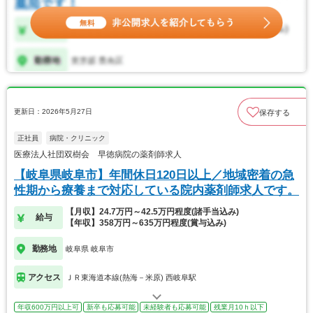
更新日：2026年5月27日
保存する
正社員
病院・クリニック
医療法人社団双樹会 早徳病院の薬剤師求人
【岐阜県岐阜市】年間休日120日以上／地域密着の急
性期から療養まで対応している院内薬剤師求人です。
【月収】24.7万円～42.5万円程度(諸手当込み)
給与
【年収】358万円～635万円程度(賞与込み)
勤務地
岐阜県 岐阜市
アクセス
ＪＲ東海道本線(熱海－米原) 西岐阜駅
年収600万円以上可
新卒も応募可能
未経験者も応募可能
残業月10ｈ以下