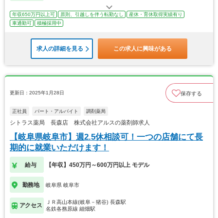
年収650万円以上可
原則、引越しを伴う転勤なし
産休・育休取得実績有り
車通勤可
積極採用中
求人の詳細を見る
この求人に興味がある
更新日：2025年1月28日
保存する
正社員
パート・アルバイト
調剤薬局
シトラス薬局 長森店 株式会社アルスの薬剤師求人
【岐阜県岐阜市】週2.5休相談可！一つの店舗にて長
期的に就業いただけます！
給与
【年収】450万円～600万円以上 モデル
勤務地
岐阜県 岐阜市
ＪＲ高山本線(岐阜－猪谷) 長森駅
アクセス
名鉄各務原線 細畑駅