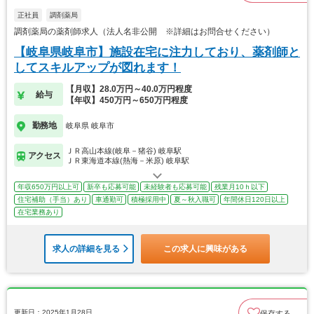
正社員
調剤薬局
調剤薬局の薬剤師求人（法人名非公開 ※詳細はお問合せください）
【岐阜県岐阜市】施設在宅に注力しており、薬剤師と
してスキルアップが図れます！
【月収】28.0万円～40.0万円程度
給与
【年収】450万円～650万円程度
勤務地
岐阜県 岐阜市
ＪＲ高山本線(岐阜－猪谷) 岐阜駅
アクセス
ＪＲ東海道本線(熱海－米原) 岐阜駅
年収650万円以上可
新卒も応募可能
未経験者も応募可能
残業月10ｈ以下
住宅補助（手当）あり
車通勤可
積極採用中
夏～秋入職可
年間休日120日以上
在宅業務あり
求人の詳細を見る
この求人に興味がある
更新日：2025年1月28日
保存する