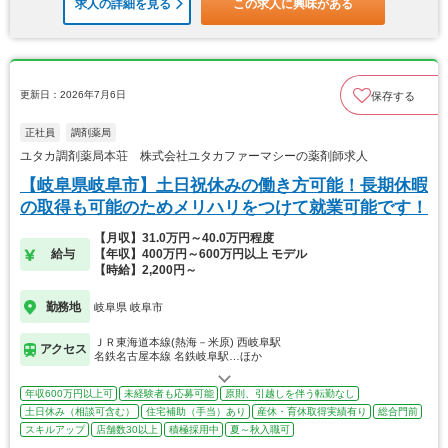
求人の詳細を見る
この求人に興味がある
更新日：2026年7月6日
保存する
正社員
調剤薬局
ユタカ調剤薬局本荘 株式会社ユタカファーマシーの薬剤師求人
【岐阜県岐阜市】土日祝休みの働き方可能！長期休暇
の取得も可能のためメリハリをつけて就業可能です！
【月収】31.0万円～40.0万円程度
給与
【年収】400万円～600万円以上 モデル
【時給】2,200円～
勤務地
岐阜県 岐阜市
ＪＲ東海道本線(熱海－米原) 西岐阜駅
アクセス
名鉄名古屋本線 名鉄岐阜駅…ほか
年収600万円以上可
未経験者も応募可能
原則、引越しを伴う転勤なし
土日休み（相談可含む）
住宅補助（手当）あり
産休・育休取得実績有り
総合門前
スキルアップ
店舗数30以上
積極採用中
夏～秋入職可