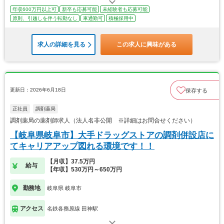
年収600万円以上可
新卒も応募可能
未経験者も応募可能
原則、引越しを伴う転勤なし
車通勤可
積極採用中
求人の詳細を見る
この求人に興味がある
更新日：2026年6月18日
保存する
正社員
調剤薬局
調剤薬局の薬剤師求人（法人名非公開 ※詳細はお問合せください）
【岐阜県岐阜市】大手ドラッグストアの調剤併設店に
てキャリアアップ図れる環境です！！
【月収】37.5万円
給与
【年収】530万円～650万円
勤務地
岐阜県 岐阜市
アクセス
名鉄各務原線 田神駅