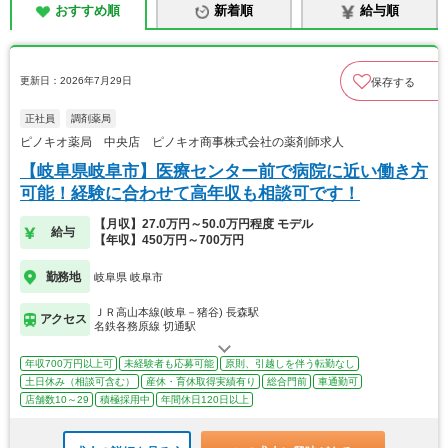
おすすめ順
新着順
給与順
更新日：2026年7月29日
保存する
正社員
調剤薬局
ピノキオ薬局 中央店 ピノキオ商事株式会社の薬剤師求人
【岐阜県岐阜市】医療センター前で病院に近い働き方
可能！経験に合わせて高年収も相談可です！
【月収】27.0万円～50.0万円程度 モデル
給与
【年収】450万円～700万円
勤務地
岐阜県 岐阜市
ＪＲ高山本線(岐阜－猪谷) 長森駅
アクセス
名鉄各務原線 切通駅
年収700万円以上可
未経験者も応募可能
原則、引越しを伴う転勤なし
土日休み（相談可含む）
産休・育休取得実績有り
総合門前
車通勤可
店舗数10～29
積極採用中
年間休日120日以上