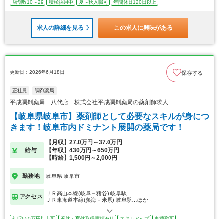
店舗数10～29
積極採用中
夏～秋入職可
年間休日120日以上
求人の詳細を見る
この求人に興味がある
更新日：2026年6月18日
保存する
正社員
調剤薬局
平成調剤薬局 八代店 株式会社平成調剤薬局の薬剤師求人
【岐阜県岐阜市】薬剤師として必要なスキルが身につ
きます！岐阜市内ドミナント展開の薬局です！
【月収】27.0万円～37.0万円
給与
【年収】430万円～650万円
【時給】1,500円～2,000円
勤務地
岐阜県 岐阜市
ＪＲ高山本線(岐阜－猪谷) 岐阜駅
アクセス
ＪＲ東海道本線(熱海－米原) 岐阜駅…ほか
年収650万円以上可
産休・育休取得実績有り
スキルアップ
車通勤可