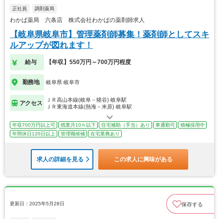
正社員
調剤薬局
わかば薬局 六条店 株式会社わかばの薬剤師求人
【岐阜県岐阜市】管理薬剤師募集！薬剤師としてスキ
ルアップが図れます！
給与
【年収】550万円～700万円程度
勤務地
岐阜県 岐阜市
ＪＲ高山本線(岐阜－猪谷) 岐阜駅
アクセス
ＪＲ東海道本線(熱海－米原) 岐阜駅
年収700万円以上可
残業月10ｈ以下
住宅補助（手当）あり
車通勤可
積極採用中
年間休日120日以上
管理職候補
在宅業務あり
求人の詳細を見る
この求人に興味がある
更新日：2025年5月28日
保存する