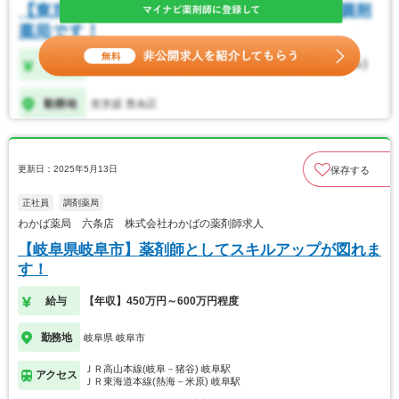
更新日：2025年5月13日
保存する
正社員
調剤薬局
わかば薬局 六条店 株式会社わかばの薬剤師求人
【岐阜県岐阜市】薬剤師としてスキルアップが図れま
す！
給与
【年収】450万円～600万円程度
勤務地
岐阜県 岐阜市
ＪＲ高山本線(岐阜－猪谷) 岐阜駅
アクセス
ＪＲ東海道本線(熱海－米原) 岐阜駅