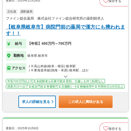
更新日：2025年12月26日
保存する
正社員
調剤薬局
ファイン総合薬局 株式会社ファイン総合研究所の薬剤師求人
【岐阜県岐阜市】病院門前の薬局で漢方にも携われま
す！！
給与
【年収】400万円～700万円
勤務地
岐阜県 岐阜市
ＪＲ高山本線(岐阜－猪谷) 岐阜駅
アクセス
ＪＲ東海道本線(熱海－米原) 岐阜駅…ほか
年収700万円以上可
未経験者も応募可能
原則、引越しを伴う転勤なし
残業月10ｈ以下
総合門前
車通勤可
店舗数1～9
積極採用中
年間休日120日以上
求人の詳細を見る
この求人に興味がある
更新日：2025年10月8日
保存する