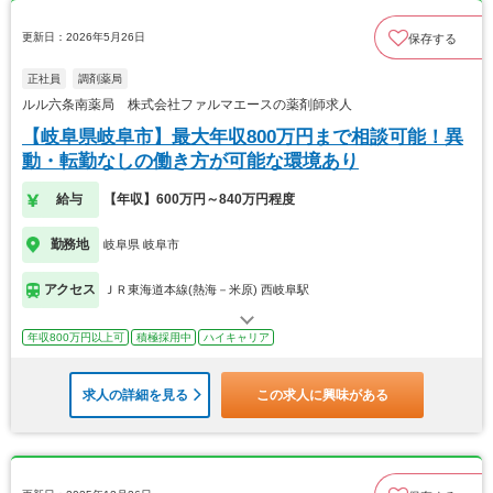
更新日：2026年5月26日
保存する
正社員
調剤薬局
ルル六条南薬局 株式会社ファルマエースの薬剤師求人
【岐阜県岐阜市】最大年収800万円まで相談可能！異
動・転勤なしの働き方が可能な環境あり
給与
【年収】600万円～840万円程度
勤務地
岐阜県 岐阜市
アクセス
ＪＲ東海道本線(熱海－米原) 西岐阜駅
年収800万円以上可
積極採用中
ハイキャリア
求人の詳細を見る
この求人に興味がある