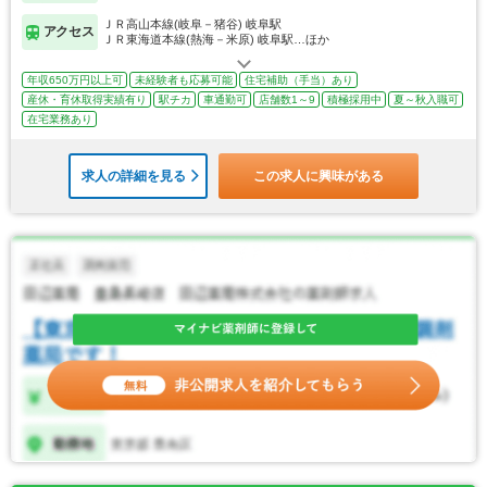
ＪＲ高山本線(岐阜－猪谷) 岐阜駅
アクセス
ＪＲ東海道本線(熱海－米原) 岐阜駅…ほか
年収650万円以上可
未経験者も応募可能
住宅補助（手当）あり
産休・育休取得実績有り
駅チカ
車通勤可
店舗数1～9
積極採用中
夏～秋入職可
在宅業務あり
求人の詳細を見る
この求人に興味がある