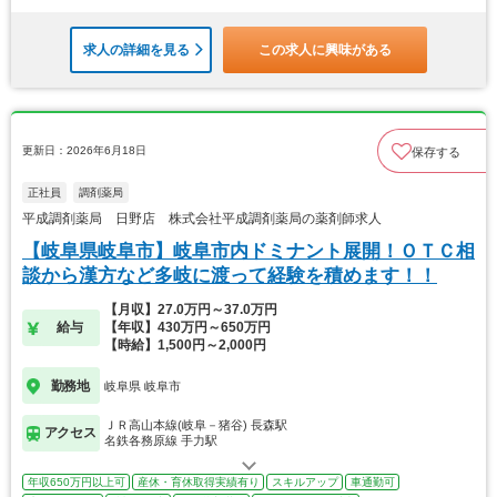
求人の詳細を見る
この求人に興味がある
更新日：2026年6月18日
保存する
正社員
調剤薬局
平成調剤薬局 日野店 株式会社平成調剤薬局の薬剤師求人
【岐阜県岐阜市】岐阜市内ドミナント展開！ＯＴＣ相
談から漢方など多岐に渡って経験を積めます！！
【月収】27.0万円～37.0万円
給与
【年収】430万円～650万円
【時給】1,500円～2,000円
勤務地
岐阜県 岐阜市
ＪＲ高山本線(岐阜－猪谷) 長森駅
アクセス
名鉄各務原線 手力駅
年収650万円以上可
産休・育休取得実績有り
スキルアップ
車通勤可