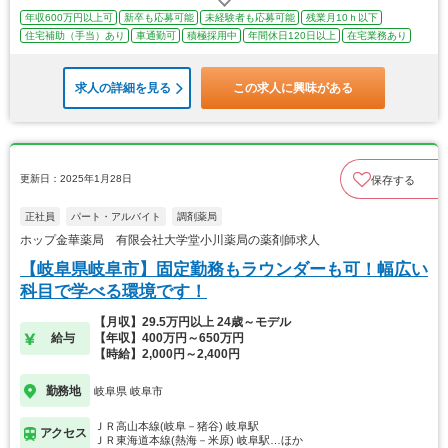
年収600万円以上可
新卒も応募可能
未経験者も応募可能
残業月10ｈ以下
住宅補助（手当）あり
車通勤可
積極採用中
年間休日120日以上
在宅業務あり
求人の詳細を見る
この求人に興味がある
更新日：2025年1月28日
保存する
正社員
パート・アルバイト
調剤薬局
ホップ金華薬局 有限会社大学堂小川薬局の薬剤師求人
【岐阜県岐阜市】固定勤務もラウンダーも可！幅広い
科目で学べる環境です！
【月収】29.5万円以上 24歳～モデル
給与
【年収】400万円～650万円
【時給】2,000円～2,400円
勤務地
岐阜県 岐阜市
ＪＲ高山本線(岐阜－猪谷) 岐阜駅
アクセス
ＪＲ東海道本線(熱海－米原) 岐阜駅…ほか