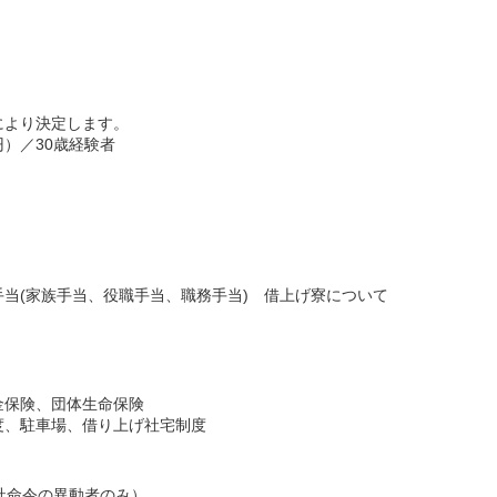
により決定します。
0円）／30歳経験者
当(家族手当、役職手当、職務手当) 借上げ寮について
金保険、団体生命保険
度、駐車場、借り上げ社宅制度
社命令の異動者のみ）