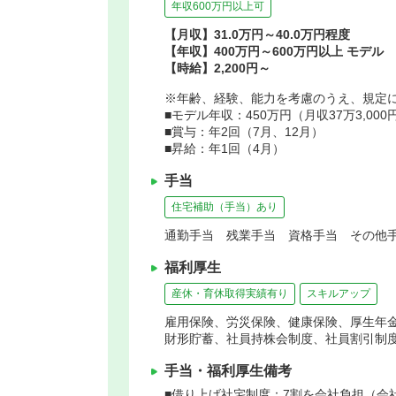
年収600万円以上可
【月収】31.0万円～40.0万円程度
【年収】400万円～600万円以上 モデル
【時給】2,200円～
※年齢、経験、能力を考慮のうえ、規定
■モデル年収：450万円（月収37万3,00
■賞与：年2回（7月、12月）
■昇給：年1回（4月）
手当
住宅補助（手当）あり
通勤手当 残業手当 資格手当 その他手
福利厚生
産休・育休取得実績有り
スキルアップ
雇用保険、労災保険、健康保険、厚生年
財形貯蓄、社員持株会制度、社員割引制
手当・福利厚生備考
■借り上げ社宅制度：7割を会社負担（会