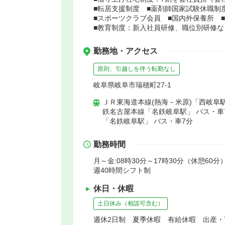
■転居支援制度 ■薬剤師国家試験休職制
■スポーツクラブ会員 ■国内外保養所 
■教育制度：新入社員研修、職位別研修な
勤務地・アクセス
原則、引越しを伴う転勤なし
岐阜県岐阜市瑞穂町27-1
ＪＲ東海道本線(熱海－米原)「西岐阜駅
鉄名古屋本線「名鉄岐阜駅」 バス・車
「名鉄岐阜駅」 バス・車7分
勤務時間
月～金:08時30分～17時30分（休憩60分
週40時間シフト制
休日・休暇
土日休み（相談可含む）
週休2日制 夏季休暇 有給休暇 出産