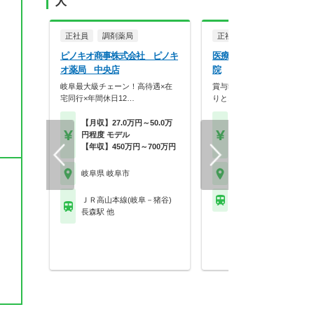
人
正社員
調剤薬局
正社員
病院・クリニッ
ピノキオ商事株式会社 ピノキ
医療法人社団尚英会 岐阜
オ薬局 中央店
院
岐阜最大級チェーン！高待遇×在
賞与5ヶ月実績★頑張りがし
宅同行×年間休日12…
りとお給与にも反映◎
【月収】27.0万円～50.0万
【月収】25.9万円～35.
円程度 モデル
円程度
【年収】450万円～700万円
【年収】500万円
岐阜県 岐阜市
岐阜県 岐阜市
ＪＲ高山本線(岐阜－猪谷)
名鉄竹鼻線 南宿駅
長森駅 他