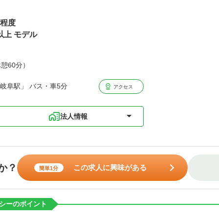
円程度
以上 モデル
休憩60分）
岐阜駅」 バス・車5分
アクセス
法人情報
か？
この求人に興味がある
簡単1分
シーのポイント