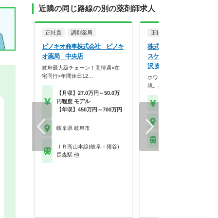
近隣の同じ路線の別の薬剤師求人
正社員
調剤薬局
正社員
調剤薬局
ピノキオ商事株式会社 ピノキ
株式会社ココカラファイン
オ薬局 中央店
スケア ジップファーマシ
沢 粟野調剤薬局
岐阜最大級チェーン！高待遇×在
宅同行×年間休日12…
ホワイト500認定のクリーン
境。身だしなみの自…
【月収】27.0万円～50.0万
円程度 モデル
【年収】430万円～56
【年収】450万円～700万円
岐阜県 岐阜市
岐阜県 岐阜市
名鉄各務原線 田神駅
ＪＲ高山本線(岐阜－猪谷)
長森駅 他