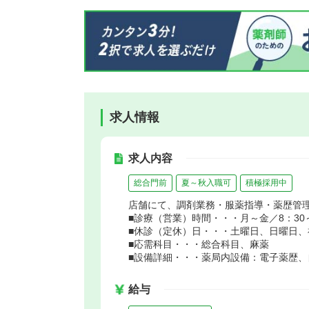
求人情報
求人内容
総合門前
夏～秋入職可
積極採用中
店舗にて、調剤業務・服薬指導・薬歴管
■診療（営業）時間・・・月～金／8：30～
■休診（定休）日・・・土曜日、日曜日、
■応需科目・・・総合科目、麻薬
■設備詳細・・・薬局内設備：電子薬歴
給与