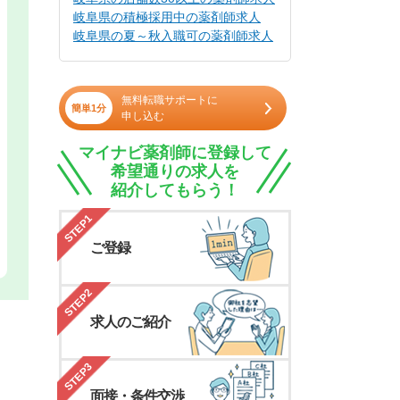
岐阜県の積極採用中の薬剤師求人
岐阜県の夏～秋入職可の薬剤師求人
無料転職サポートに
簡単1分
申し込む
マイナビ薬剤師に登録して
希望通りの求人を
紹介してもらう！
STEP1
ご登録
STEP2
求人のご紹介
STEP3
面接・条件交渉