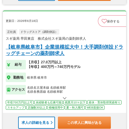
更新日：2026年6月18日
保存する
正社員
ドラッグストア（調剤併設）
スギ薬局 早田東店 株式会社スギ薬局の薬剤師求人
【岐阜県岐阜市】企業規模拡大中！大手調剤併設ドラ
ッグチェーンの薬剤師求人
【月収】27.0万円以上
給与
【年収】400万円～740万円モデル
勤務地
岐阜県 岐阜市
名鉄名古屋本線 名鉄岐阜駅
アクセス
名鉄各務原線 名鉄岐阜駅
年収700万円以上可
未経験者も応募可能
残業月10ｈ以下
産休・育休取得実績有り
スキルアップ
店舗数30以上
積極採用中
夏～秋入職可
WEB面接OK
求人の詳細を見る
この求人に興味がある