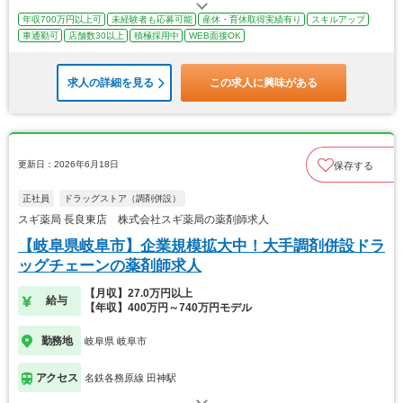
年収700万円以上可
未経験者も応募可能
産休・育休取得実績有り
スキルアップ
車通勤可
店舗数30以上
積極採用中
WEB面接OK
求人の詳細を見る
この求人に興味がある
更新日：2026年6月18日
保存する
正社員
ドラッグストア（調剤併設）
スギ薬局 長良東店 株式会社スギ薬局の薬剤師求人
【岐阜県岐阜市】企業規模拡大中！大手調剤併設ドラ
ッグチェーンの薬剤師求人
【月収】27.0万円以上
給与
【年収】400万円～740万円モデル
勤務地
岐阜県 岐阜市
アクセス
名鉄各務原線 田神駅