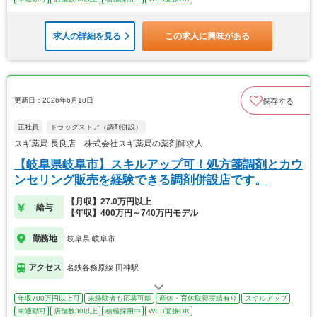
求人の詳細を見る
この求人に興味がある
更新日：2026年6月18日
保存する
正社員
ドラッグストア（調剤併設）
スギ薬局 長良店 株式会社スギ薬局の薬剤師求人
【岐阜県岐阜市】スキルアップ可！処方箋調剤とカウ
ンセリング販売を経験できる調剤併設店です。
【月収】27.0万円以上
給与
【年収】400万円～740万円モデル
勤務地
岐阜県 岐阜市
アクセス
名鉄各務原線 田神駅
年収700万円以上可
未経験者も応募可能
産休・育休取得実績有り
スキルアップ
車通勤可
店舗数30以上
積極採用中
WEB面接OK