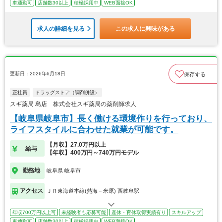
車通勤可
店舗数30以上
積極採用中
WEB面接OK
求人の詳細を見る
この求人に興味がある
更新日：2026年6月18日
保存する
正社員
ドラッグストア（調剤併設）
スギ薬局 島店 株式会社スギ薬局の薬剤師求人
【岐阜県岐阜市】長く働ける環境作りを行っており、
ライフスタイルに合わせた就業が可能です。
【月収】27.0万円以上
給与
【年収】400万円～740万円モデル
勤務地
岐阜県 岐阜市
アクセス
ＪＲ東海道本線(熱海－米原) 西岐阜駅
年収700万円以上可
未経験者も応募可能
産休・育休取得実績有り
スキルアップ
車通勤可
店舗数30以上
積極採用中
WEB面接OK