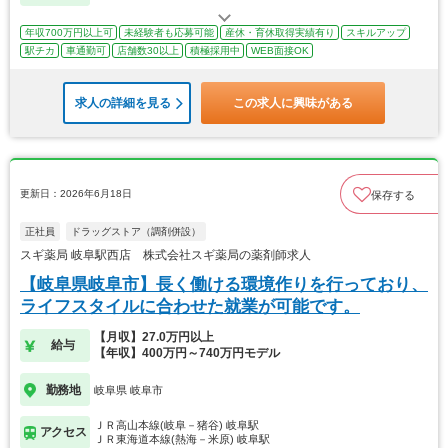
年収700万円以上可
未経験者も応募可能
産休・育休取得実績有り
スキルアップ
駅チカ
車通勤可
店舗数30以上
積極採用中
WEB面接OK
求人の詳細を見る
この求人に興味がある
更新日：2026年6月18日
保存する
正社員
ドラッグストア（調剤併設）
スギ薬局 岐阜駅西店 株式会社スギ薬局の薬剤師求人
【岐阜県岐阜市】長く働ける環境作りを行っており、
ライフスタイルに合わせた就業が可能です。
【月収】27.0万円以上
給与
【年収】400万円～740万円モデル
勤務地
岐阜県 岐阜市
ＪＲ高山本線(岐阜－猪谷) 岐阜駅
アクセス
ＪＲ東海道本線(熱海－米原) 岐阜駅