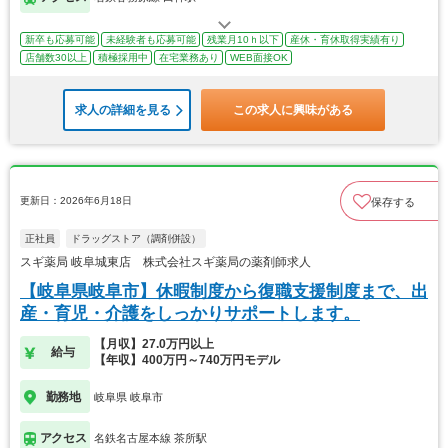
新卒も応募可能
未経験者も応募可能
残業月10ｈ以下
産休・育休取得実績有り
店舗数30以上
積極採用中
在宅業務あり
WEB面接OK
求人の詳細を見る
この求人に興味がある
更新日：2026年6月18日
保存する
正社員
ドラッグストア（調剤併設）
スギ薬局 岐阜城東店 株式会社スギ薬局の薬剤師求人
【岐阜県岐阜市】休暇制度から復職支援制度まで、出
産・育児・介護をしっかりサポートします。
【月収】27.0万円以上
給与
【年収】400万円～740万円モデル
勤務地
岐阜県 岐阜市
アクセス
名鉄名古屋本線 茶所駅