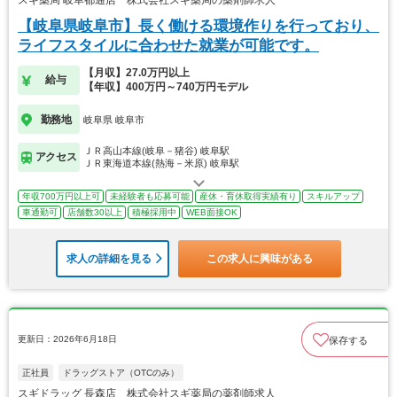
スギ薬局 岐阜都通店 株式会社スギ薬局の薬剤師求人
【岐阜県岐阜市】長く働ける環境作りを行っており、
ライフスタイルに合わせた就業が可能です。
【月収】27.0万円以上
給与
【年収】400万円～740万円モデル
勤務地
岐阜県 岐阜市
ＪＲ高山本線(岐阜－猪谷) 岐阜駅
アクセス
ＪＲ東海道本線(熱海－米原) 岐阜駅
年収700万円以上可
未経験者も応募可能
産休・育休取得実績有り
スキルアップ
車通勤可
店舗数30以上
積極採用中
WEB面接OK
求人の詳細を見る
この求人に興味がある
更新日：2026年6月18日
保存する
正社員
ドラッグストア（OTCのみ）
スギドラッグ 長森店 株式会社スギ薬局の薬剤師求人