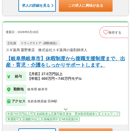
求人の詳細を見る
この求人に興味がある
更新日：2026年6月18日
保存する
正社員
ドラッグストア（調剤併設）
スギ薬局 粟野東店 株式会社スギ薬局の薬剤師求人
【岐阜県岐阜市】休暇制度から復職支援制度まで、出
産・育児・介護をしっかりサポートします。
【月収】27.0万円以上
給与
【年収】400万円～740万円モデル
勤務地
岐阜県 岐阜市
アクセス
名鉄各務原線 田神駅
年収700万円以上可
未経験者も応募可能
産休・育休取得実績有り
スキルアップ
車通勤可
店舗数30以上
積極採用中
WEB面接OK