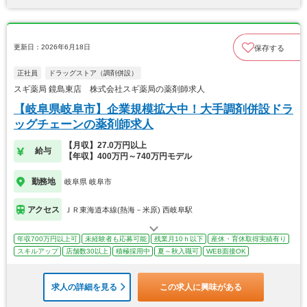
更新日：2026年6月18日
保存する
正社員
ドラッグストア（調剤併設）
スギ薬局 鏡島東店 株式会社スギ薬局の薬剤師求人
【岐阜県岐阜市】企業規模拡大中！大手調剤併設ドラ
ッグチェーンの薬剤師求人
【月収】27.0万円以上
給与
【年収】400万円～740万円モデル
勤務地
岐阜県 岐阜市
アクセス
ＪＲ東海道本線(熱海－米原) 西岐阜駅
年収700万円以上可
未経験者も応募可能
残業月10ｈ以下
産休・育休取得実績有り
スキルアップ
店舗数30以上
積極採用中
夏～秋入職可
WEB面接OK
求人の詳細を見る
この求人に興味がある