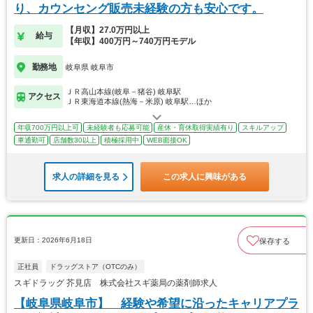
り、カウンセング販売未経験の方も安心です。
【月収】27.0万円以上
給与
【年収】400万円～740万円モデル
勤務地
岐阜県 岐阜市
ＪＲ高山本線(岐阜－猪谷) 岐阜駅
アクセス
ＪＲ東海道本線(熱海－米原) 岐阜駅…ほか
年収700万円以上可
未経験者も応募可能
産休・育休取得実績有り
スキルアップ
車通勤可
店舗数30以上
積極採用中
WEB面接OK
求人の詳細を見る
この求人に興味がある
更新日：2026年6月18日
保存する
正社員
ドラッグストア（OTCのみ）
スギドラッグ 芥見店 株式会社スギ薬局の薬剤師求人
【岐阜県岐阜市】 経験や希望に沿ったキャリアプラ