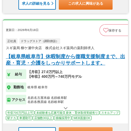
求人の詳細を見る
この求人に興味がある
更新日：2026年6月18日
保存する
正社員
ドラッグストア（調剤併設）
スギ薬局 柳ケ瀬中央店 株式会社スギ薬局の薬剤師求人
【岐阜県岐阜市】休暇制度から復職支援制度まで、出
産・育児・介護をしっかりサポートします。
【月収】27.0万円以上
給与
【年収】400万円～740万円モデル
勤務地
岐阜県 岐阜市
名鉄名古屋本線 名鉄岐阜駅
アクセス
名鉄各務原線 名鉄岐阜駅
年収700万円以上可
未経験者も応募可能
産休・育休取得実績有り
スキルアップ
駅チカ
車通勤可
店舗数30以上
積極採用中
WEB面接OK