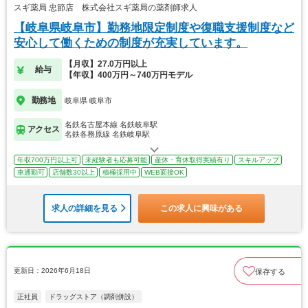
スギ薬局 忠節店 株式会社スギ薬局の薬剤師求人
【岐阜県岐阜市】勤務地限定制度や復職支援制度など
安心して働くための制度が充実しています。
【月収】27.0万円以上
給与
【年収】400万円～740万円モデル
勤務地
岐阜県 岐阜市
名鉄名古屋本線 名鉄岐阜駅
アクセス
名鉄各務原線 名鉄岐阜駅
年収700万円以上可
未経験者も応募可能
産休・育休取得実績有り
スキルアップ
車通勤可
店舗数30以上
積極採用中
WEB面接OK
求人の詳細を見る
この求人に興味がある
更新日：2026年6月18日
保存する
正社員
ドラッグストア（調剤併設）