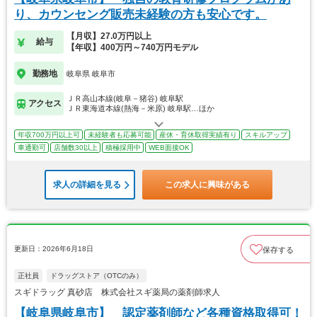
り、カウンセング販売未経験の方も安心です。
【月収】27.0万円以上
給与
【年収】400万円～740万円モデル
勤務地
岐阜県 岐阜市
ＪＲ高山本線(岐阜－猪谷) 岐阜駅
アクセス
ＪＲ東海道本線(熱海－米原) 岐阜駅…ほか
年収700万円以上可
未経験者も応募可能
産休・育休取得実績有り
スキルアップ
車通勤可
店舗数30以上
積極採用中
WEB面接OK
求人の詳細を見る
この求人に興味がある
更新日：2026年6月18日
保存する
正社員
ドラッグストア（OTCのみ）
スギドラッグ 真砂店 株式会社スギ薬局の薬剤師求人
【岐阜県岐阜市】 認定薬剤師など各種資格取得可！