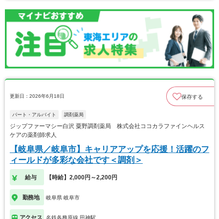
更新日：2026年6月18日
保存する
パート・アルバイト
調剤薬局
ジップファーマシー白沢 粟野調剤薬局 株式会社ココカラファインヘルス
ケアの薬剤師求人
【岐阜県／岐阜市】キャリアアップを応援！活躍のフ
ィールドが多彩な会社です＜調剤＞
給与
【時給】2,000円～2,200円
勤務地
岐阜県 岐阜市
アクセス
名鉄各務原線 田神駅