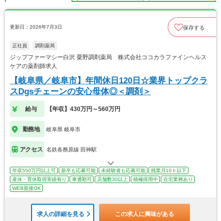
更新日：2026年7月3日
保存する
正社員
調剤薬局
ジップファーマシー白沢 粟野調剤薬局 株式会社ココカラファインヘルス
ケアの薬剤師求人
【岐阜県／岐阜市】年間休日120日☆業界トップクラ
スDgsチェーンの安心母体◎＜調剤＞
給与
【年収】430万円～560万円
勤務地
岐阜県 岐阜市
アクセス
名鉄各務原線 田神駅
年収550万円以上可
新卒も応募可能
未経験者も応募可能
残業月10ｈ以下
産休・育休取得実績有り
車通勤可
店舗数30以上
積極採用中
在宅業務あり
WEB面接OK
求人の詳細を見る
この求人に興味がある