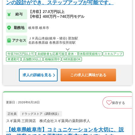
ンの設計ができ、ステップアップが可能です。
【月収】27.0万円以上
給与
【年収】400万円～740万円モデル
勤務地
岐阜県 岐阜市
ＪＲ高山本線(岐阜－猪谷) 那加駅
アクセス
名鉄各務原線 各務原市役所前駅
年収700万円以上可
未経験者も応募可能
産休・育休取得実績有り
スキルアップ
車通勤可
店舗数30以上
積極採用中
WEB面接OK
求人の詳細を見る
この求人に興味がある
更新日：2026年6月18日
保存する
正社員
ドラッグストア（調剤併設）
スギ薬局 三田洞店 株式会社スギ薬局の薬剤師求人
【岐阜県岐阜市】コミュニケーションを大切に、説