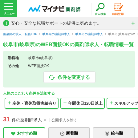
!
安心・安全な転職サポートの提供に努めます。
薬剤師の求人・転職TOP
岐阜県の薬剤師求人
岐阜市の薬剤師求人
岐阜市(岐阜県)のW
岐阜市(岐阜県)のWEB面接OKの薬剤師求人・転職情報一覧
勤務地
岐阜市(岐阜県)
その他
WEB面接OK
条件を変更する
人気のこだわり条件を追加する
産休・育休取得実績有り
年間休日120日以上
スキルアッ
31
件の薬剤師求人
※ 非公開求人を除く
おすすめ順
新着順
給与順