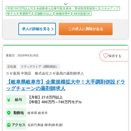
年収700万円以上可
未経験者も応募可能
産休・育休取得実績有り
スキルアップ
駅チカ
車通勤可
店舗数30以上
積極採用中
WEB面接OK
求人の詳細を見る
この求人に興味がある
更新日：2026年6月18日
保存する
正社員
ドラッグストア（調剤併設）
スギ薬局 中鶉店 株式会社スギ薬局の薬剤師求人
【岐阜県岐阜市】企業規模拡大中！大手調剤併設ドラ
ッグチェーンの薬剤師求人
【月収】27.0万円以上
給与
【年収】400万円～740万円モデル
勤務地
岐阜県 岐阜市
アクセス
名鉄竹鼻線 柳津(岐阜)駅