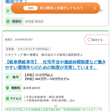
更新日：2026年6月18日
保存する
正社員
ドラッグストア（OTCのみ）
スギドラッグ 柳ケ瀬通店 株式会社スギ薬局の薬剤師求人
【岐阜県岐阜市】 社宅手当や連続休暇制度など働き
やすい環境作りのための制度が充実しています。
【月収】27.0万円以上
給与
【年収】400万円～740万円モデル
勤務地
岐阜県 岐阜市
ＪＲ高山本線(岐阜－猪谷) 岐阜駅
アクセス
ＪＲ東海道本線(熱海－米原) 岐阜駅…ほか
年収700万円以上可
未経験者も応募可能
産休・育休取得実績有り
スキルアップ