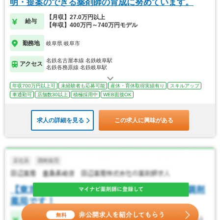
明・提案のできる薬剤師の育成に努めています。
【月収】27.0万円以上
給与
【年収】400万円～740万円モデル
勤務地
岐阜県 岐阜市
名鉄名古屋本線 名鉄岐阜駅
アクセス
名鉄各務原線 名鉄岐阜駅
年収700万円以上可
未経験者も応募可能
産休・育休取得実績有り
スキルアップ
車通勤可
店舗数30以上
積極採用中
WEB面接OK
求人の詳細を見る
この求人に興味がある