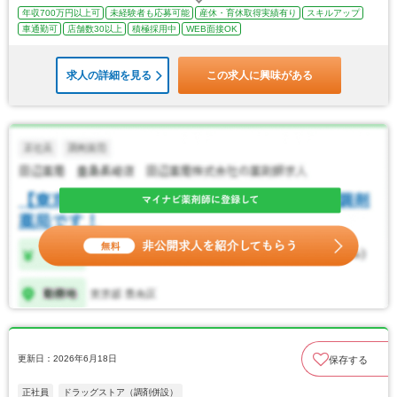
年収700万円以上可
未経験者も応募可能
産休・育休取得実績有り
スキルアップ
車通勤可
店舗数30以上
積極採用中
WEB面接OK
求人の詳細を見る
この求人に興味がある
更新日：2026年6月18日
保存する
正社員
ドラッグストア（調剤併設）