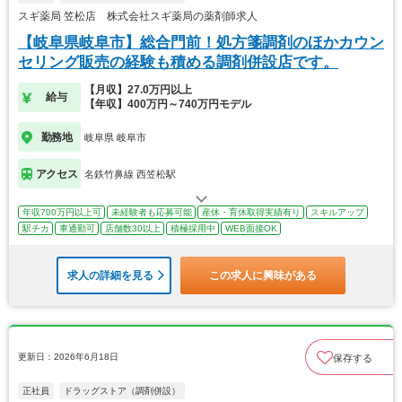
スギ薬局 笠松店 株式会社スギ薬局の薬剤師求人
【岐阜県岐阜市】総合門前！処方箋調剤のほかカウン
セリング販売の経験も積める調剤併設店です。
【月収】27.0万円以上
給与
【年収】400万円～740万円モデル
勤務地
岐阜県 岐阜市
アクセス
名鉄竹鼻線 西笠松駅
年収700万円以上可
未経験者も応募可能
産休・育休取得実績有り
スキルアップ
駅チカ
車通勤可
店舗数30以上
積極採用中
WEB面接OK
求人の詳細を見る
この求人に興味がある
更新日：2026年6月18日
保存する
正社員
ドラッグストア（調剤併設）