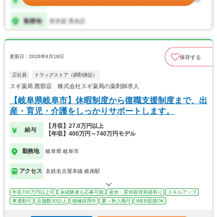
更新日：2026年6月18日
保存する
正社員
ドラッグストア（調剤併設）
スギ薬局 茜部店 株式会社スギ薬局の薬剤師求人
【岐阜県岐阜市】休暇制度から復職支援制度まで、出
産・育児・介護をしっかりサポートします。
【月収】27.0万円以上
給与
【年収】400万円～740万円モデル
勤務地
岐阜県 岐阜市
アクセス
名鉄名古屋本線 岐南駅
年収700万円以上可
未経験者も応募可能
産休・育休取得実績有り
スキルアップ
車通勤可
店舗数30以上
積極採用中
夏～秋入職可
WEB面接OK