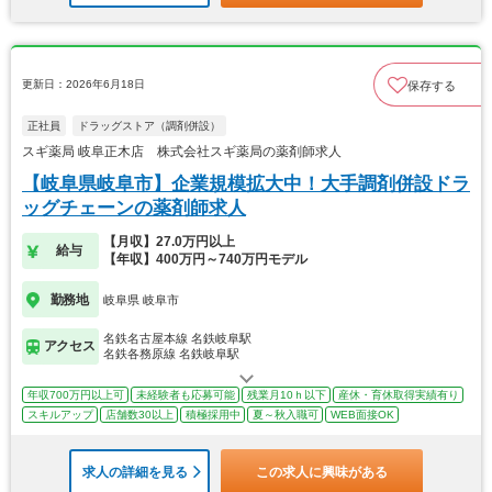
更新日：2026年6月18日
保存する
正社員
ドラッグストア（調剤併設）
スギ薬局 岐阜正木店 株式会社スギ薬局の薬剤師求人
【岐阜県岐阜市】企業規模拡大中！大手調剤併設ドラ
ッグチェーンの薬剤師求人
【月収】27.0万円以上
給与
【年収】400万円～740万円モデル
勤務地
岐阜県 岐阜市
名鉄名古屋本線 名鉄岐阜駅
アクセス
名鉄各務原線 名鉄岐阜駅
年収700万円以上可
未経験者も応募可能
残業月10ｈ以下
産休・育休取得実績有り
スキルアップ
店舗数30以上
積極採用中
夏～秋入職可
WEB面接OK
求人の詳細を見る
この求人に興味がある