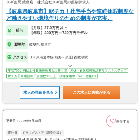
スギ薬局 鏡島店 株式会社スギ薬局の薬剤師求人
【岐阜県岐阜市】駅チカ！社宅手当や連続休暇制度な
ど働きやすい環境作りのための制度が充実。
【月収】27.0万円以上
給与
【年収】400万円～740万円モデル
勤務地
岐阜県 岐阜市
アクセス
ＪＲ東海道本線(熱海－米原) 西岐阜駅
年収700万円以上可
未経験者も応募可能
産休・育休取得実績有り
スキルアップ
駅チカ
車通勤可
店舗数30以上
積極採用中
WEB面接OK
求人の詳細を見る
この求人に興味がある
更新日：2026年6月18日
保存する
正社員
ドラッグストア（調剤併設）