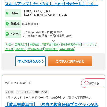
スキルアップしたい方をしっかりサポートします。
【月収】27.0万円以上
給与
【年収】400万円～740万円モデル
勤務地
岐阜県 岐阜市
ＪＲ高山本線(岐阜－猪谷) 岐阜駅
アクセス
ＪＲ東海道本線(熱海－米原) 岐阜駅…ほか
年収700万円以上可
未経験者も応募可能
産休・育休取得実績有り
スキルアップ
駅チカ
車通勤可
店舗数30以上
積極採用中
WEB面接OK
求人の詳細を見る
この求人に興味がある
更新日：2026年6月18日
保存する
正社員
ドラッグストア（OTCのみ）
ドラッグスギ オーキッドパーク店 株式会社スギ薬局の薬剤師求人
【岐阜県岐阜市】 独自の教育研修プログラムがあ