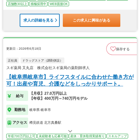
店舗数30以上
積極採用中
WEB面接OK
求人の詳細を見る
この求人に興味がある
更新日：2026年6月18日
保存する
正社員
ドラッグストア（調剤併設）
スギ薬局 又丸店 株式会社スギ薬局の薬剤師求人
【岐阜県岐阜市】ライフスタイルに合わせた働き方が
可！出産や育児、介護などをしっかりサポート。
【月収】27.0万円以上
給与
【年収】400万円～740万円モデル
勤務地
岐阜県 岐阜市
アクセス
樽見鉄道 北方真桑駅
年収700万円以上可
未経験者も応募可能
産休・育休取得実績有り
スキルアップ