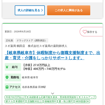
求人の詳細を見る
この求人に興味がある
更新日：2026年6月18日
保存する
正社員
ドラッグストア（調剤併設）
スギ薬局 鶴田店 株式会社スギ薬局の薬剤師求人
【岐阜県岐阜市】休暇制度から復職支援制度まで、出
産・育児・介護をしっかりサポートします。
【月収】27.0万円以上
給与
【年収】400万円～740万円モデル
勤務地
岐阜県 岐阜市
アクセス
名鉄各務原線 田神駅
年収700万円以上可
未経験者も応募可能
産休・育休取得実績有り
スキルアップ
駅チカ
車通勤可
店舗数30以上
積極採用中
夏～秋入職可
WEB面接OK