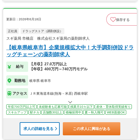
更新日：2026年6月18日
保存する
正社員
ドラッグストア（調剤併設）
スギ薬局 市橋店 株式会社スギ薬局の薬剤師求人
【岐阜県岐阜市】企業規模拡大中！大手調剤併設ドラ
ッグチェーンの薬剤師求人
【月収】27.0万円以上
給与
【年収】400万円～740万円モデル
勤務地
岐阜県 岐阜市
アクセス
ＪＲ東海道本線(熱海－米原) 西岐阜駅
年収700万円以上可
未経験者も応募可能
残業月10ｈ以下
産休・育休取得実績有り
スキルアップ
駅チカ
店舗数30以上
積極採用中
夏～秋入職可
WEB面接OK
求人の詳細を見る
この求人に興味がある