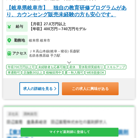
【岐阜県岐阜市】 独自の教育研修プログラムがあ
り、カウンセング販売未経験の方も安心です。
【月収】27.0万円以上
給与
【年収】400万円～740万円モデル
勤務地
岐阜県 岐阜市
ＪＲ高山本線(岐阜－猪谷) 長森駅
アクセス
名鉄各務原線 手力駅
年収700万円以上可
未経験者も応募可能
産休・育休取得実績有り
スキルアップ
車通勤可
店舗数30以上
積極採用中
夏～秋入職可
WEB面接OK
求人の詳細を見る
この求人に興味がある