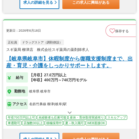
求人の詳細を見る
この求人に興味がある
更新日：2026年6月18日
保存する
正社員
ドラッグストア（調剤併設）
スギ薬局 柳津店 株式会社スギ薬局の薬剤師求人
【岐阜県岐阜市】休暇制度から復職支援制度まで、出
産・育児・介護をしっかりサポートします。
【月収】27.0万円以上
給与
【年収】400万円～740万円モデル
勤務地
岐阜県 岐阜市
アクセス
名鉄竹鼻線 柳津(岐阜)駅
年収700万円以上可
未経験者も応募可能
産休・育休取得実績有り
スキルアップ
車通勤可
店舗数30以上
積極採用中
夏～秋入職可
WEB面接OK