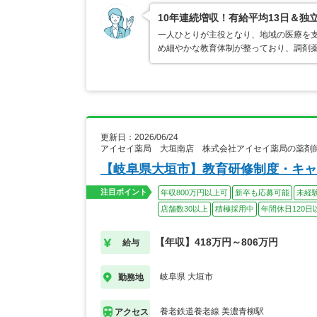
10年連続増収！有給平均13日＆独
一人ひとりが主役となり、地域の医療を
め細やかな教育体制が整っており、調剤
更新日：2026/06/24
アイセイ薬局 大垣南店 株式会社アイセイ薬局の薬剤
【岐阜県大垣市】教育研修制度・キャ
注目ポイント
年収800万円以上可
新卒も応募可能
未経
店舗数30以上
積極採用中
年間休日120日
【年収】418万円～806万円
給与
岐阜県 大垣市
勤務地
養老鉄道養老線 美濃青柳駅
アクセス