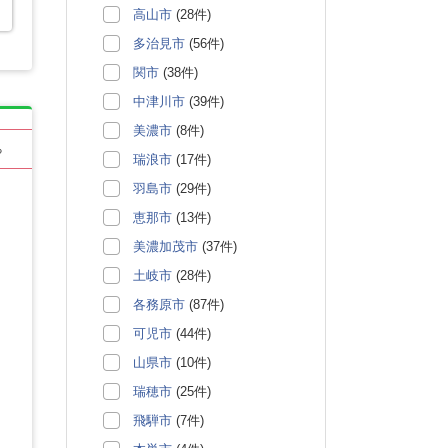
高山市
(28件)
多治見市
(56件)
関市
(38件)
中津川市
(39件)
美濃市
(8件)
る
瑞浪市
(17件)
羽島市
(29件)
恵那市
(13件)
美濃加茂市
(37件)
土岐市
(28件)
各務原市
(87件)
可児市
(44件)
山県市
(10件)
瑞穂市
(25件)
飛騨市
(7件)