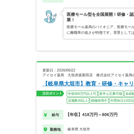
医療モール型を全国展開！研修・認
業！
医療モール薬局のパイオニア、医療モール
に離職率の低さが特徴です。背景として
更新日：2026/06/22
アイセイ薬局 大垣赤坂新田店 株式会社アイセイ薬局
【岐阜県大垣市】教育・研修・キャリ
注目ポイント
年収800万円以上可
新卒も応募可能
未経
店舗数30以上
積極採用中
年間休日120日
【年収】418万円～806万円
給与
岐阜県 大垣市
勤務地