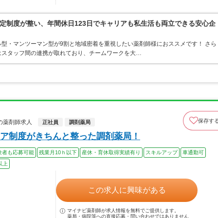
定制度が整い、年間休日123日でキャリアも私生活も両立できる安心企
型・マンツーマン型が9割と地域密着を重視したい薬剤師様におススメです！ さら
はスタッフ間の連携が取れており、チームワークを大…
保存す
の薬剤師求人
正社員
調剤薬局
ア制度がきちんと整った調剤薬局！
験者も応募可能
残業月10ｈ以下
産休・育休取得実績有り
スキルアップ
車通勤可
以上
この求人に興味がある
マイナビ薬剤師が求人情報を無料でご提供します。
薬局・病院等への直接応募・問い合わせではありません