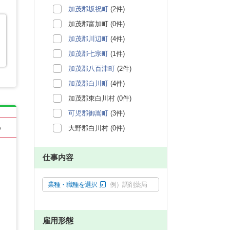
加茂郡坂祝町
(2件)
加茂郡富加町 (0件)
加茂郡川辺町
(4件)
加茂郡七宗町
(1件)
加茂郡八百津町
(2件)
加茂郡白川町
(4件)
加茂郡東白川村 (0件)
可児郡御嵩町
(3件)
大野郡白川村 (0件)
る
仕事内容
業種・職種を選択
例）調剤薬局
雇用形態