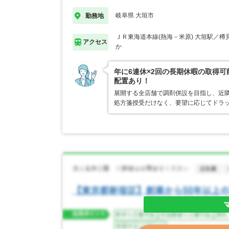
岐阜県 大垣市
勤務地
ＪＲ東海道本線(熱海－米原) 大垣駅／樽
アクセス
か
年に6連休×2回の長期休暇の取得
配置あり！
展開する全店舗で調剤併設を目指し、近
処方箋授受だけなく、要望に応じてドラ