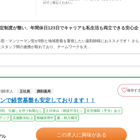
のでご安心ください。
定制度が整い、年間休日123日でキャリアも私生活も両立できる安心企
型・マンツーマン型が9割と地域密着を重視したい薬剤師様におススメです！ さら
はスタッフ間の連携が取れており、チームワークを大…
保存す
剤師求人
正社員
調剤薬局
ンで経営基盤も安定しております！！
原則、引越しを伴う転勤なし
土日休み（相談可含む）
住宅補助（手当）あり
アップ
店舗数30以上
積極採用中
夏～秋入職可
この求人に興味がある
デル