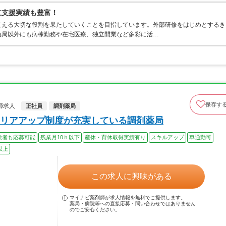
立支援実績も豊富！
支える大切な役割を果たしていくことを目指しています。外部研修をはじめとするき
薬局以外にも病棟勤務や在宅医療、独立開業など多彩に活…
保存す
師求人
正社員
調剤薬局
リアアップ制度が充実している調剤薬局
験者も応募可能
残業月10ｈ以下
産休・育休取得実績有り
スキルアップ
車通勤可
以上
この求人に興味がある
マイナビ薬剤師が求人情報を無料でご提供します。
薬局・病院等への直接応募・問い合わせではありません
のでご安心ください。