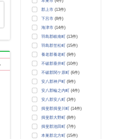
本巣市
(4件)
郡上市
(13件)
下呂市
(8件)
海津市
(14件)
羽島郡岐南町
(13件)
羽島郡笠松町
(15件)
養老郡養老町
(9件)
不破郡垂井町
(10件)
る
不破郡関ケ原町
(6件)
安八郡神戸町
(9件)
安八郡輪之内町
(4件)
安八郡安八町
(3件)
揖斐郡揖斐川町
(14件)
揖斐郡大野町
(8件)
揖斐郡池田町
(7件)
本巣郡北方町
(15件)