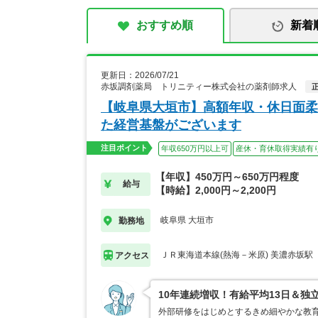
おすすめ順
新着
更新日：2026/07/21
赤坂調剤薬局 トリニティー株式会社の薬剤師求人
【岐阜県大垣市】高額年収・休日面柔
た経営基盤がございます
注目ポイント
年収650万円以上可
産休・育休取得実績有
【年収】450万円～650万円程度
給与
【時給】2,000円～2,200円
岐阜県 大垣市
勤務地
ＪＲ東海道本線(熱海－米原) 美濃赤坂駅
アクセス
10年連続増収！有給平均13日＆独
外部研修をはじめとするきめ細やかな教