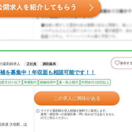
保存す
の薬剤師求人
正社員
調剤薬局
補を募集中！年収面も相談可能です！！
残業月10ｈ以下
車通勤可
積極採用中
夏～秋入職可
年間休日120日以上
この求人に興味がある
マイナビ薬剤師が求人情報を無料でご提供します。
薬局・病院等への直接応募・問い合わせではありません
のでご安心ください。
見鉄道 大垣駅…ほ