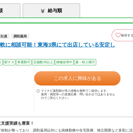
順
給与順
保存す
正社員
調剤薬局
軟に相談可能！東海3県にて出店している安定し
り
駅チカ
車通勤可
店舗数30以上
積極採用中
夏～秋入職可
この求人に興味がある
マイナビ薬剤師が求人情報を無料でご提供します。
薬局・病院等への直接応募・問い合わせではありません
のでご安心ください。
立支援実績も豊富！
育体制が整っており、調剤薬局以外にも病棟勤務や在宅医療、独立開業など多彩に活