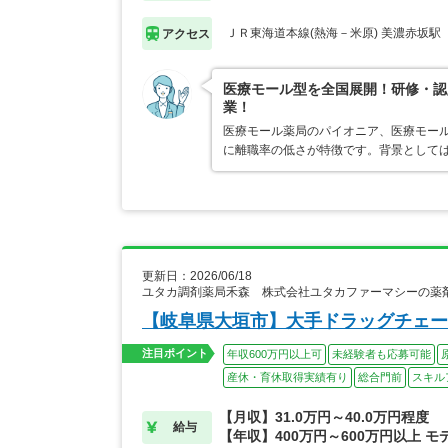
ＪＲ東海道本線(熱海－米原) 美濃赤坂駅
アクセス
医療モール型を全国展開！研修・認
業！
医療モール薬局のパイオニア、医療モール
に離職率の低さが特徴です。背景として
更新日：2026/06/18
ユタカ調剤薬局禾森 株式会社ユタカファーマシーの薬
【岐阜県大垣市】大手ドラッグチェー
注目ポイント
年収600万円以上可
未経験者も応募可能
産休・育休取得実績有り
総合門前
スキル
【月収】31.0万円～40.0万円程度
給与
【年収】400万円～600万円以上 モ