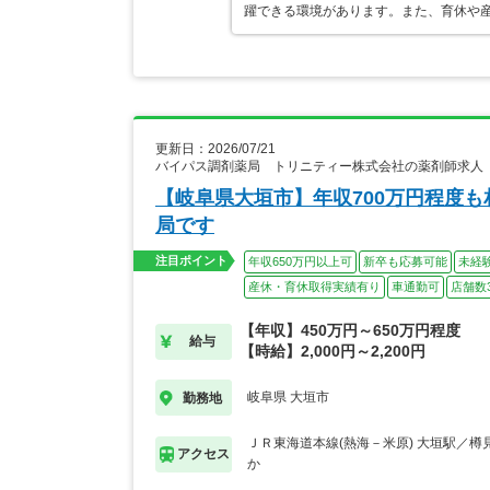
躍できる環境があります。また、育休や
更新日：2026/07/21
バイパス調剤薬局 トリニティー株式会社の薬剤師求人
【岐阜県大垣市】年収700万円程度
局です
注目ポイント
年収650万円以上可
新卒も応募可能
未経
産休・育休取得実績有り
車通勤可
店舗数
【年収】450万円～650万円程度
給与
【時給】2,000円～2,200円
岐阜県 大垣市
勤務地
ＪＲ東海道本線(熱海－米原) 大垣駅／樽
アクセス
か