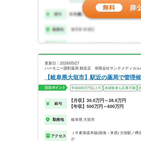
更新日：2026/05/27
ハーモニー調剤薬局 鶴見店 有限会社サンテメディカル
【岐阜県大垣市】駅近の薬局で管理候
注目ポイント
年収600万円以上可
未経験者も応募可能
【月収】30.0万円～38.0万円
給与
【年収】500万円～600万円
岐阜県 大垣市
勤務地
ＪＲ東海道本線(熱海－米原) 大垣駅／樽
アクセス
か