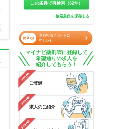
この条件で再検索（
62
件）
検索条件を保存する
無料転職サポートに
簡単1分
申し込む
マイナビ薬剤師に登録して
希望通りの求人を
る
紹介してもらう！
STEP1
ご登録
STEP2
求人のご紹介
STEP3