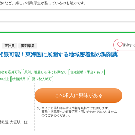
産休など、嬉しい福利厚生が整っているのも魅力です。
保存す
正社員
調剤薬局
も相談可能！東海圏に展開する地域密着型の調剤薬
験者も応募可能
原則、引越しを伴う転勤なし
住宅補助（手当）あり
30以上
積極採用中
夏～秋入職可
この求人に興味がある
マイナビ薬剤師が求人情報を無料でご提供します。
薬局・病院等への直接応募・問い合わせではありません
のでご安心ください。
見鉄道 大垣駅…ほ