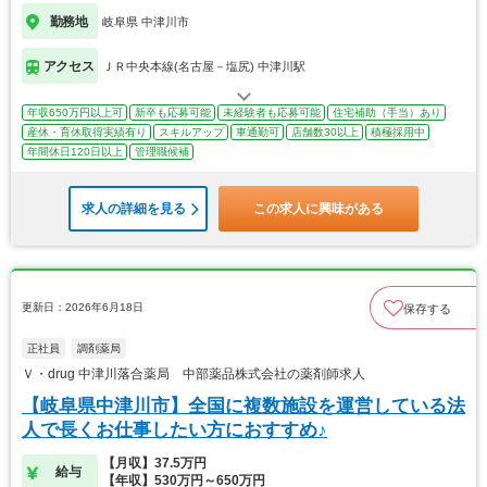
勤務地
岐阜県 中津川市
アクセス
ＪＲ中央本線(名古屋－塩尻) 中津川駅
年収650万円以上可
新卒も応募可能
未経験者も応募可能
住宅補助（手当）あり
産休・育休取得実績有り
スキルアップ
車通勤可
店舗数30以上
積極採用中
年間休日120日以上
管理職候補
求人の詳細を見る
この求人に興味がある
更新日：2026年6月18日
保存する
正社員
調剤薬局
Ｖ・drug 中津川落合薬局 中部薬品株式会社の薬剤師求人
【岐阜県中津川市】全国に複数施設を運営している法
人で長くお仕事したい方におすすめ♪
【月収】37.5万円
給与
【年収】530万円～650万円