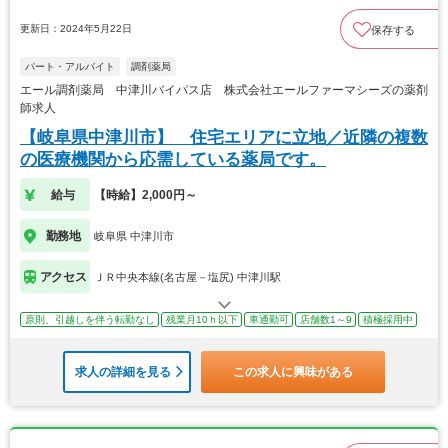
更新日：2024年5月22日
保存する
パート・アルバイト
調剤薬局
エール調剤薬局 中津川バイパス店 株式会社エールファーマシーズの薬剤
師求人
【岐阜県中津川市】 住宅エリアに立地／近隣の複数
の医療機関から応需している薬局です。
給与
【時給】2,000円～
勤務地
岐阜県 中津川市
アクセス
ＪＲ中央本線(名古屋－塩尻) 中津川駅
原則、引越しを伴う転勤なし
残業月10ｈ以下
車通勤可
店舗数1～9
積極採用中
求人の詳細を見る
この求人に興味がある