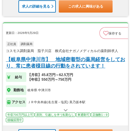
求人の詳細を見る
この求人に興味がある
更新日：2026年5月29日
保存する
正社員
調剤薬局
コスモス調剤薬局 茄子川店 株式会社ナガノメディカルの薬剤師求人
【岐阜県中津川市】 地域密着型の薬局経営をしてお
り、常に患者様目線の行動をされています！
【月収】45.8万円～62.5万円
給与
【年収】550万円～750万円
勤務地
岐阜県 中津川市
アクセス
ＪＲ中央本線(名古屋－塩尻) 美乃坂本駅
年収700万円以上可
原則、引越しを伴う転勤なし
車通勤可
店舗数1～9
積極採用中