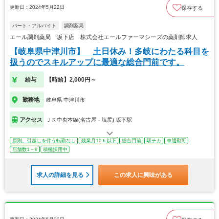
更新日：2024年5月22日
保存する
パート・アルバイト
調剤薬局
エール調剤薬局 坂下店 株式会社エールファーマシーズの薬剤師求人
【岐阜県中津川市】 土日休み！多岐にわたる科目を
扱うのでスキルアップに最適な総合門前です。
給与
【時給】2,000円～
勤務地
岐阜県 中津川市
アクセス
ＪＲ中央本線(名古屋－塩尻) 坂下駅
原則、引越しを伴う転勤なし
残業月10ｈ以下
総合門前
駅チカ
車通勤可
店舗数1～9
積極採用中
求人の詳細を見る
この求人に興味がある