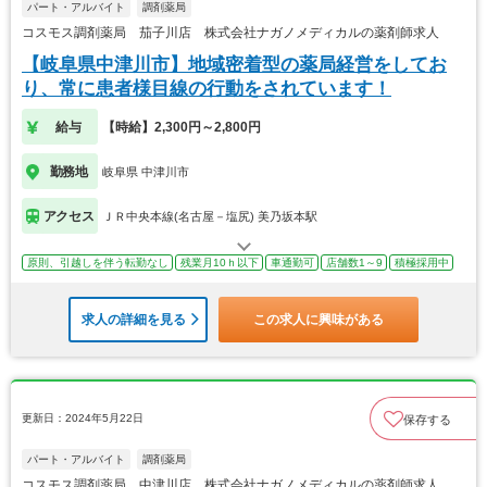
パート・アルバイト
調剤薬局
コスモス調剤薬局 茄子川店 株式会社ナガノメディカルの薬剤師求人
【岐阜県中津川市】地域密着型の薬局経営をしてお
り、常に患者様目線の行動をされています！
給与
【時給】2,300円～2,800円
勤務地
岐阜県 中津川市
アクセス
ＪＲ中央本線(名古屋－塩尻) 美乃坂本駅
原則、引越しを伴う転勤なし
残業月10ｈ以下
車通勤可
店舗数1～9
積極採用中
求人の詳細を見る
この求人に興味がある
更新日：2024年5月22日
保存する
パート・アルバイト
調剤薬局
コスモス調剤薬局 中津川店 株式会社ナガノメディカルの薬剤師求人