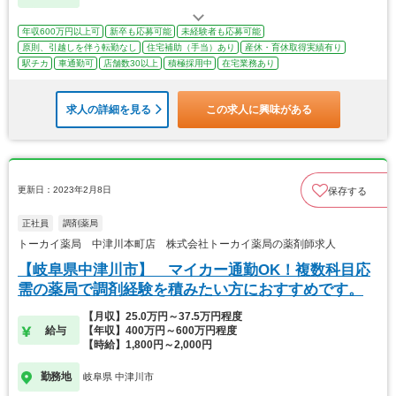
年収600万円以上可
新卒も応募可能
未経験者も応募可能
原則、引越しを伴う転勤なし
住宅補助（手当）あり
産休・育休取得実績有り
駅チカ
車通勤可
店舗数30以上
積極採用中
在宅業務あり
求人の詳細を見る
この求人に興味がある
更新日：2023年2月8日
保存する
正社員
調剤薬局
トーカイ薬局 中津川本町店 株式会社トーカイ薬局の薬剤師求人
【岐阜県中津川市】 マイカー通勤OK！複数科目応
需の薬局で調剤経験を積みたい方におすすめです。
【月収】25.0万円～37.5万円程度
給与
【年収】400万円～600万円程度
【時給】1,800円～2,000円
勤務地
岐阜県 中津川市