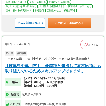
年収600万円以上可
新卒も応募可能
未経験者も応募可能
原則、引越しを伴う転勤なし
土日休み（相談可含む）
住宅補助（手当）あり
産休・育休取得実績有り
車通勤可
店舗数30以上
積極採用中
求人の詳細を見る
この求人に興味がある
更新日：2023年2月8日
保存する
正社員
調剤薬局
トーカイ薬局 中津川中央店 株式会社トーカイ薬局の薬剤師求人
【岐阜県中津川市】 他職種と連携して在宅医療にも
取り組んでいるためスキルアップできます。
【月収】25.0万円～37.5万円程度
給与
【年収】400万円～600万円程度
【時給】1,800円～2,000円
勤務地
岐阜県 中津川市
アクセス
ＪＲ中央本線(名古屋－塩尻) 中津川駅