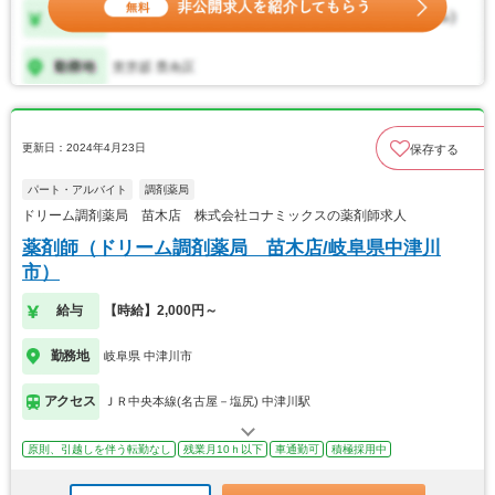
更新日：2024年4月23日
保存する
パート・アルバイト
調剤薬局
ドリーム調剤薬局 苗木店 株式会社コナミックスの薬剤師求人
薬剤師（ドリーム調剤薬局 苗木店/岐阜県中津川
市）
給与
【時給】2,000円～
勤務地
岐阜県 中津川市
アクセス
ＪＲ中央本線(名古屋－塩尻) 中津川駅
原則、引越しを伴う転勤なし
残業月10ｈ以下
車通勤可
積極採用中