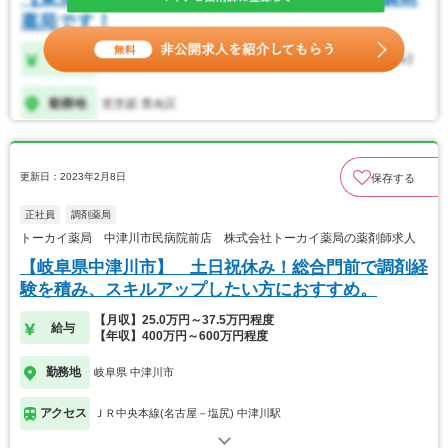
更新日：2023年2月8日
保存する
正社員
調剤薬局
トーカイ薬局 中津川市民病院前店 株式会社トーカイ薬局の薬剤師求人
【岐阜県中津川市】 土日祝休み！総合門前で調剤経
験を積み、スキルアップしたい方におすすめ。
【月収】25.0万円～37.5万円程度
給与
【年収】400万円～600万円程度
勤務地
岐阜県 中津川市
アクセス
ＪＲ中央本線(名古屋－塩尻) 中津川駅