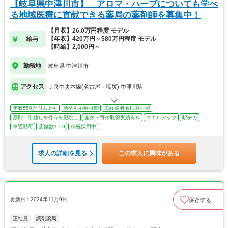
【岐阜県中津川市】 アロマ・ハーブについても学べ
る地域医療に貢献できる薬局の薬剤師を募集中！
【月収】26.0万円程度 モデル
給与
【年収】420万円～580万円程度 モデル
【時給】2,000円～
勤務地
岐阜県 中津川市
アクセス
ＪＲ中央本線(名古屋－塩尻) 中津川駅
年収550万円以上可
新卒も応募可能
未経験者も応募可能
原則、引越しを伴う転勤なし
産休・育休取得実績有り
スキルアップ
駅チカ
車通勤可
店舗数1～9
積極採用中
求人の詳細を見る
この求人に興味がある
更新日：2024年11月9日
保存する
正社員
調剤薬局