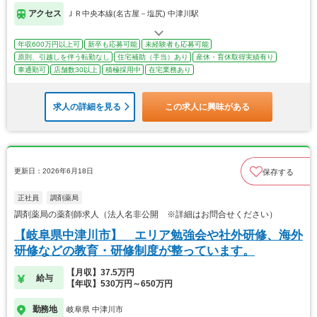
アクセス
ＪＲ中央本線(名古屋－塩尻) 中津川駅
年収600万円以上可
新卒も応募可能
未経験者も応募可能
原則、引越しを伴う転勤なし
住宅補助（手当）あり
産休・育休取得実績有り
車通勤可
店舗数30以上
積極採用中
在宅業務あり
求人の詳細を見る
この求人に興味がある
更新日：2026年6月18日
保存する
正社員
調剤薬局
調剤薬局の薬剤師求人（法人名非公開 ※詳細はお問合せください）
【岐阜県中津川市】 エリア勉強会や社外研修、海外
研修などの教育・研修制度が整っています。
【月収】37.5万円
給与
【年収】530万円～650万円
勤務地
岐阜県 中津川市