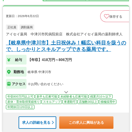
更新日：2026年6月22日
保存する
正社員
調剤薬局
アイセイ薬局 中津川市民病院前店 株式会社アイセイ薬局の薬剤師求人
【岐阜県中津川市】土日祝休み！幅広い科目を扱うの
で、しっかりとスキルアップできる薬局です。
給与
【年収】418万円～806万円
勤務地
岐阜県 中津川市
アクセス
※お問い合わせください
年収800万円以上可
新卒も応募可能
未経験者も応募可能
残業月10ｈ以下
産休・育休取得実績有り
スキルアップ
車通勤可
店舗数30以上
積極採用中
年間休日120日以上
求人の詳細を見る
この求人に興味がある