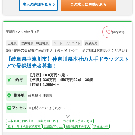
求人の詳細を見る
この求人に興味がある
更新日：2026年6月18日
保存する
正社員
契約社員・嘱託社員
パート・アルバイト
調剤薬局
調剤薬局の登録販売者の求人（法人名非公開 ※詳細はお問合せください）
【岐阜県中津川市】神奈川県本社の大手ドラッグスト
アで登録販売者募集！
【月収】18.0万円22歳～
給与
【年収】330万円～450万円22歳～30歳
【時給】1,065円～
勤務地
岐阜県 中津川市
アクセス
※お問い合わせください
年収450万円以上可
残業月10ｈ以下
住宅補助（手当）あり
産休・育休取得実績有り
店舗数30以上
登録販売者の求人
積極採用中