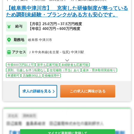
【岐阜県中津川市】 充実した研修制度が整っている
ため調剤未経験・ブランクがある方も安心です。
【月収】25.0万円～37.5万円程度
給与
【年収】400万円～600万円程度
勤務地
岐阜県 中津川市
アクセス
ＪＲ中央本線(名古屋－塩尻) 中津川駅
年収600万円以上可
新卒も応募可能
未経験者も応募可能
原則、引越しを伴う転勤なし
住宅補助（手当）あり
産休・育休取得実績有り
車通勤可
店舗数30以上
積極採用中
求人の詳細を見る
この求人に興味がある