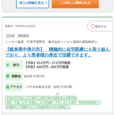
求人の詳細を見る
この求人に興味がある
更新日：2023年11月20日
保存する
正社員
調剤薬局
トーカイ薬局 中津手賀野店 株式会社トーカイ薬局の薬剤師求人
【岐阜県中津川市】 積極的に在宅医療にも取り組ん
でおり、より患者様の身近で活躍できます。
【月収】25.0万円～37.5万円程度
給与
【年収】400万円～600万円程度
勤務地
岐阜県 中津川市
アクセス
ＪＲ中央本線(名古屋－塩尻) 中津川駅
年収600万円以上可
新卒も応募可能
未経験者も応募可能
原則、引越しを伴う転勤なし
住宅補助（手当）あり
産休・育休取得実績有り
車通勤可
店舗数30以上
積極採用中
在宅業務あり