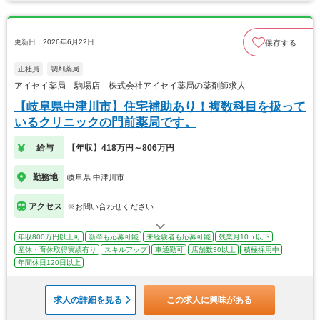
更新日：2026年6月22日
保存する
正社員
調剤薬局
アイセイ薬局 駒場店 株式会社アイセイ薬局の薬剤師求人
【岐阜県中津川市】住宅補助あり！複数科目を扱って
いるクリニックの門前薬局です。
給与
【年収】418万円～806万円
勤務地
岐阜県 中津川市
アクセス
※お問い合わせください
年収800万円以上可
新卒も応募可能
未経験者も応募可能
残業月10ｈ以下
産休・育休取得実績有り
スキルアップ
車通勤可
店舗数30以上
積極採用中
年間休日120日以上
求人の詳細を見る
この求人に興味がある