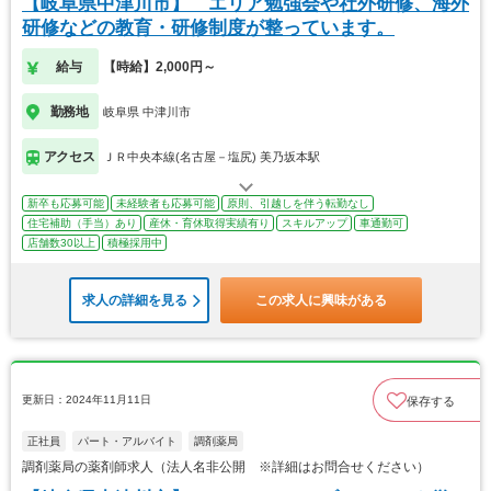
【岐阜県中津川市】 エリア勉強会や社外研修、海外
研修などの教育・研修制度が整っています。
給与
【時給】2,000円～
勤務地
岐阜県 中津川市
アクセス
ＪＲ中央本線(名古屋－塩尻) 美乃坂本駅
新卒も応募可能
未経験者も応募可能
原則、引越しを伴う転勤なし
住宅補助（手当）あり
産休・育休取得実績有り
スキルアップ
車通勤可
店舗数30以上
積極採用中
求人の詳細を見る
この求人に興味がある
更新日：2024年11月11日
保存する
正社員
パート・アルバイト
調剤薬局
調剤薬局の薬剤師求人（法人名非公開 ※詳細はお問合せください）