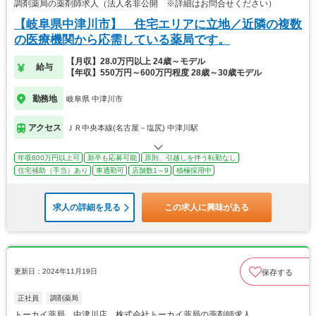
調剤薬局の薬剤師求人（法人名非公開 ※詳細はお問合せください）
【岐阜県中津川市】 住宅エリアに立地／近隣の複数
の医療機関から応需している薬局です。
【月収】28.0万円以上 24歳～モデル
給与
【年収】550万円～600万円程度 28歳～30歳モデル
勤務地
岐阜県 中津川市
アクセス
ＪＲ中央本線(名古屋－塩尻) 中津川駅
年収600万円以上可
新卒も応募可能
原則、引越しを伴う転勤なし
住宅補助（手当）あり
車通勤可
店舗数1～9
積極採用中
求人の詳細を見る
この求人に興味がある
更新日：2024年11月19日
保存する
正社員
調剤薬局
トーカイ薬局 中津川店 株式会社トーカイ薬局の薬剤師求人