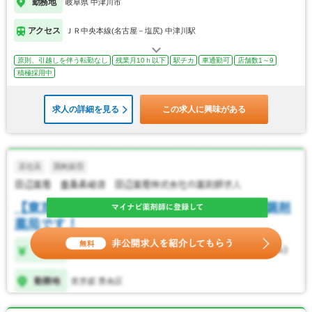
勤務地
岐阜県 中津川市
アクセス
ＪＲ中央本線(名古屋－塩尻) 中津川駅
原則、引越しを伴う転勤なし
残業月10ｈ以下
駅チカ
車通勤可
店舗数1～9
積極採用中
求人の詳細を見る
この求人に興味がある