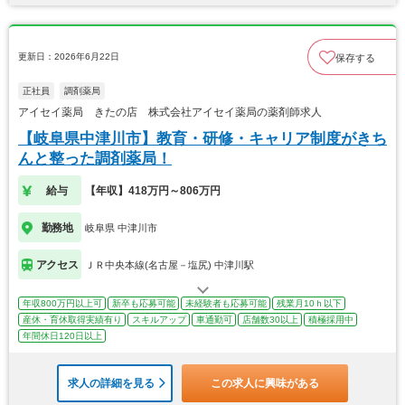
更新日：2026年6月22日
保存する
正社員
調剤薬局
アイセイ薬局 きたの店 株式会社アイセイ薬局の薬剤師求人
【岐阜県中津川市】教育・研修・キャリア制度がきち
んと整った調剤薬局！
給与
【年収】418万円～806万円
勤務地
岐阜県 中津川市
アクセス
ＪＲ中央本線(名古屋－塩尻) 中津川駅
年収800万円以上可
新卒も応募可能
未経験者も応募可能
残業月10ｈ以下
産休・育休取得実績有り
スキルアップ
車通勤可
店舗数30以上
積極採用中
年間休日120日以上
求人の詳細を見る
この求人に興味がある