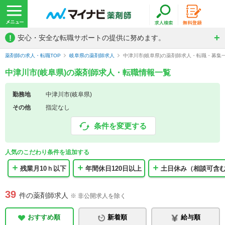
!
安心・安全な転職サポートの提供に努めます。
薬剤師の求人・転職TOP
岐阜県の薬剤師求人
中津川市(岐阜県)の薬剤師求人・転職・募集
中津川市(岐阜県)の薬剤師求人・転職情報一覧
勤務地
中津川市(岐阜県)
その他
指定なし
条件を変更する
人気のこだわり条件を追加する
残業月10ｈ以下
年間休日120日以上
土日休み（相談可含
39
件の薬剤師求人
※ 非公開求人を除く
おすすめ順
新着順
給与順