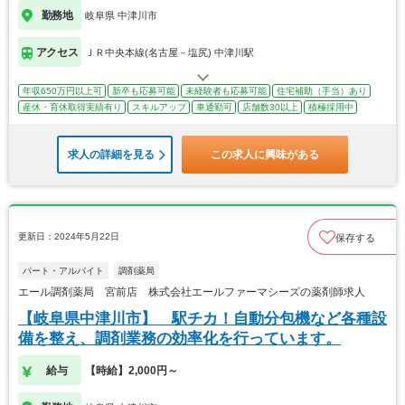
勤務地
岐阜県 中津川市
アクセス
ＪＲ中央本線(名古屋－塩尻) 中津川駅
年収650万円以上可
新卒も応募可能
未経験者も応募可能
住宅補助（手当）あり
産休・育休取得実績有り
スキルアップ
車通勤可
店舗数30以上
積極採用中
求人の詳細を見る
この求人に興味がある
更新日：2024年5月22日
保存する
パート・アルバイト
調剤薬局
エール調剤薬局 宮前店 株式会社エールファーマシーズの薬剤師求人
【岐阜県中津川市】 駅チカ！自動分包機など各種設
備を整え、調剤業務の効率化を行っています。
給与
【時給】2,000円～