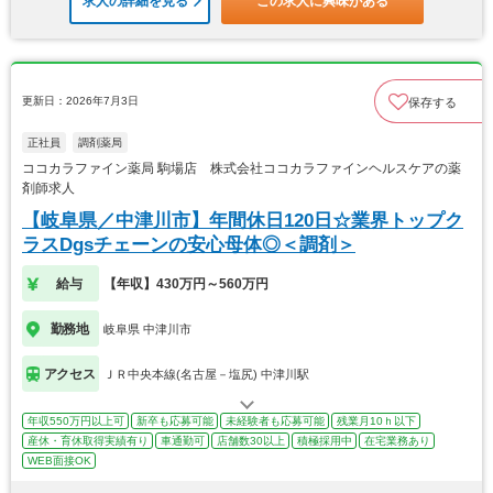
求人の詳細を見る
この求人に興味がある
更新日：2026年7月3日
保存する
正社員
調剤薬局
ココカラファイン薬局 駒場店 株式会社ココカラファインヘルスケアの薬
剤師求人
【岐阜県／中津川市】年間休日120日☆業界トップク
ラスDgsチェーンの安心母体◎＜調剤＞
給与
【年収】430万円～560万円
勤務地
岐阜県 中津川市
アクセス
ＪＲ中央本線(名古屋－塩尻) 中津川駅
年収550万円以上可
新卒も応募可能
未経験者も応募可能
残業月10ｈ以下
産休・育休取得実績有り
車通勤可
店舗数30以上
積極採用中
在宅業務あり
WEB面接OK