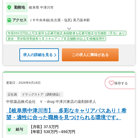
勤務地
岐阜県 中津川市
アクセス
ＪＲ中央本線(名古屋－塩尻) 美乃坂本駅
年収650万円以上可
新卒も応募可能
未経験者も応募可能
住宅補助（手当）あり
産休・育休取得実績有り
スキルアップ
店舗数30以上
積極採用中
求人の詳細を見る
この求人に興味がある
更新日：2026年6月18日
保存する
正社員
ドラッグストア（調剤併設）
中部薬品株式会社 Ｖ・drug 中津川東店の薬剤師求人
【岐阜県中津川市】 多彩なキャリアパスあり！希
望・適性に合った職務を見つけられる環境です。
【月収】37.5万円
給与
【年収】530万円～650万円