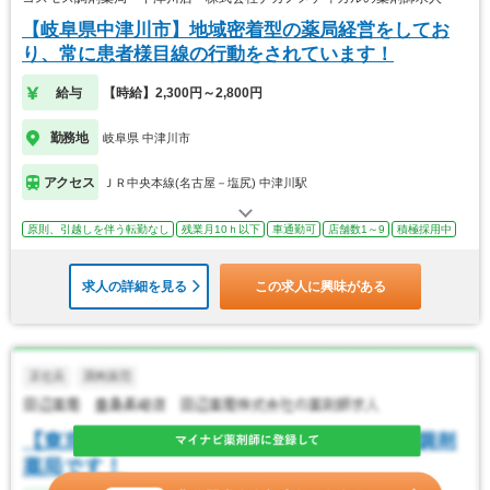
【岐阜県中津川市】地域密着型の薬局経営をしてお
り、常に患者様目線の行動をされています！
給与
【時給】2,300円～2,800円
勤務地
岐阜県 中津川市
アクセス
ＪＲ中央本線(名古屋－塩尻) 中津川駅
原則、引越しを伴う転勤なし
残業月10ｈ以下
車通勤可
店舗数1～9
積極採用中
求人の詳細を見る
この求人に興味がある