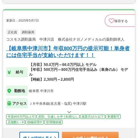
更新日：2025年5月7日
保存する
正社員
調剤薬局
コスモス調剤薬局 中津川店 株式会社ナガノメディカルの薬剤師求人
【岐阜県中津川市】年収800万円の提示可能！単身者
には住宅手当が支給いただけます！！
【月収】50.0万円～66.0万円以上 モデル
【年収】500万円～800万円住宅手当込み（単身のみ） モデ
給与
ル
【時給】2,300円～2,800円
勤務地
岐阜県 中津川市
アクセス
ＪＲ中央本線(名古屋－塩尻) 中津川駅
年収800万円以上可
原則、引越しを伴う転勤なし
残業月10ｈ以下
車通勤可
店舗数1～9
積極採用中
管理職候補