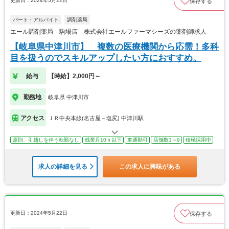
更新日：2024年5月22日
保存する
パート・アルバイト
調剤薬局
エール調剤薬局 駒場店 株式会社エールファーマシーズの薬剤師求人
【岐阜県中津川市】 複数の医療機関から応需！多科
目を扱うのでスキルアップしたい方におすすめ。
給与
【時給】2,000円～
勤務地
岐阜県 中津川市
アクセス
ＪＲ中央本線(名古屋－塩尻) 中津川駅
原則、引越しを伴う転勤なし
残業月10ｈ以下
車通勤可
店舗数1～9
積極採用中
求人の詳細を見る
この求人に興味がある
更新日：2024年5月22日
保存する