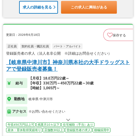
求人の詳細を見る
この求人に興味がある
更新日：2026年6月18日
保存する
正社員
契約社員・嘱託社員
パート・アルバイト
登録販売者の求人（法人名非公開 ※詳細はお問合せください）
【岐阜県中津川市】神奈川県本社の大手ドラッグスト
アで登録販売者募集！
【月収】18.0万円22歳～
給与
【年収】330万円～450万円22歳～30歳
【時給】1,065円～
勤務地
岐阜県 中津川市
アクセス
※お問い合わせください
年収450万円以上可
残業月10ｈ以下
住宅補助（手当）あり
産休・育休取得実績有り
店舗数30以上
登録販売者の求人
積極採用中