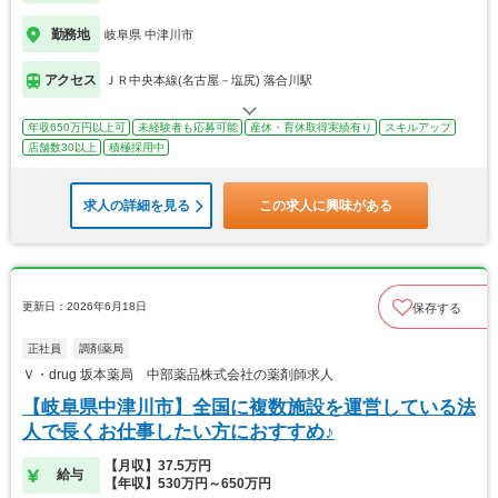
勤務地
岐阜県 中津川市
アクセス
ＪＲ中央本線(名古屋－塩尻) 落合川駅
年収650万円以上可
未経験者も応募可能
産休・育休取得実績有り
スキルアップ
店舗数30以上
積極採用中
求人の詳細を見る
この求人に興味がある
更新日：2026年6月18日
保存する
正社員
調剤薬局
Ｖ・drug 坂本薬局 中部薬品株式会社の薬剤師求人
【岐阜県中津川市】全国に複数施設を運営している法
人で長くお仕事したい方におすすめ♪
【月収】37.5万円
給与
【年収】530万円～650万円