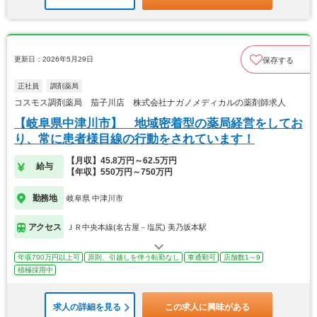
更新日：2026年5月29日
保存する
正社員
調剤薬局
コスモス調剤薬局 茄子川店 株式会社ナガノメディカルの薬剤師求人
【岐阜県中津川市】 地域密着型の薬局経営をしてお
り、常に患者様目線の行動をされています！
【月収】45.8万円～62.5万円
給与
【年収】550万円～750万円
勤務地
岐阜県 中津川市
アクセス
ＪＲ中央本線(名古屋－塩尻) 美乃坂本駅
年収700万円以上可
原則、引越しを伴う転勤なし
車通勤可
店舗数1～9
積極採用中
求人の詳細を見る
この求人に興味がある