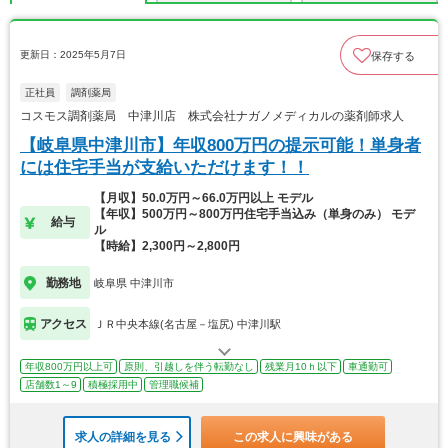
更新日：2025年5月7日
保存する
正社員
調剤薬局
コスモス調剤薬局 中津川店 株式会社ナガノメディカルの薬剤師求人
【岐阜県中津川市】年収800万円の提示可能！単身者
には住宅手当が支給いただけます！！
【月収】50.0万円～66.0万円以上 モデル
【年収】500万円～800万円住宅手当込み（単身のみ） モデ
給与
ル
【時給】2,300円～2,800円
勤務地
岐阜県 中津川市
アクセス
ＪＲ中央本線(名古屋－塩尻) 中津川駅
年収800万円以上可
原則、引越しを伴う転勤なし
残業月10ｈ以下
車通勤可
店舗数1～9
積極採用中
管理職候補
求人の詳細を見る
この求人に興味がある