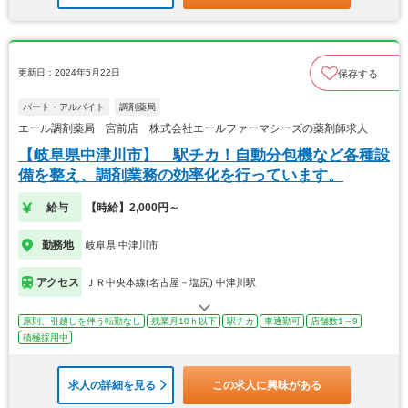
更新日：2024年5月22日
保存する
パート・アルバイト
調剤薬局
エール調剤薬局 宮前店 株式会社エールファーマシーズの薬剤師求人
【岐阜県中津川市】 駅チカ！自動分包機など各種設
備を整え、調剤業務の効率化を行っています。
給与
【時給】2,000円～
勤務地
岐阜県 中津川市
アクセス
ＪＲ中央本線(名古屋－塩尻) 中津川駅
原則、引越しを伴う転勤なし
残業月10ｈ以下
駅チカ
車通勤可
店舗数1～9
積極採用中
求人の詳細を見る
この求人に興味がある