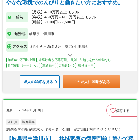
やかな環境でのんびりと働きたい方におすすめ。
【月収】40.0万円以上 モデル
給与
【年収】450万円～600万円以上 モデル
【時給】2,000円～2,500円
勤務地
岐阜県 中津川市
アクセス
ＪＲ中央本線(名古屋－塩尻) 中津川駅
年収600万円以上可
未経験者も応募可能
原則、引越しを伴う転勤なし
住宅補助（手当）あり
車通勤可
店舗数1～9
積極採用中
求人の詳細を見る
この求人に興味がある
更新日：2024年11月10日
保存する
正社員
調剤薬局
調剤薬局の薬剤師求人（法人名非公開 ※詳細はお問合せください）
【岐阜県中津川市】 地域密着の病院門前！静かで穏