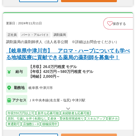
更新日：2024年11月11日
保存する
正社員
パート・アルバイト
調剤薬局
調剤薬局の薬剤師求人（法人名非公開 ※詳細はお問合せください）
【岐阜県中津川市】 アロマ・ハーブについても学べ
る地域医療に貢献できる薬局の薬剤師を募集中！
【月収】26.0万円程度 モデル
給与
【年収】420万円～580万円程度 モデル
【時給】2,000円～
勤務地
岐阜県 中津川市
アクセス
ＪＲ中央本線(名古屋－塩尻) 中津川駅
年収550万円以上可
新卒も応募可能
未経験者も応募可能
原則、引越しを伴う転勤なし
産休・育休取得実績有り
スキルアップ
駅チカ
車通勤可
店舗数1～9
積極採用中