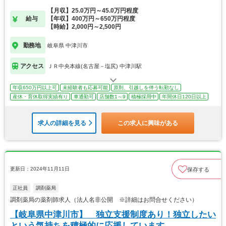
【月収】25.0万円～45.0万円程度
給与
【年収】400万円～650万円程度
【時給】2,000円～2,500円
勤務地
岐阜県 中津川市
アクセス
ＪＲ中央本線(名古屋－塩尻) 中津川駅
年収650万円以上可
未経験者も応募可能
原則、引越しを伴う転勤なし
産休・育休取得実績有り
車通勤可
店舗数1～9
積極採用中
年間休日120日以上
求人の詳細を見る
この求人に興味がある
更新日：2024年11月11日
保存する
正社員
調剤薬局
調剤薬局の薬剤師求人（法人名非公開 ※詳細はお問合せください）
【岐阜県中津川市】 独立支援制度あり！独立したい
という気持ちを積極的に応援しています。