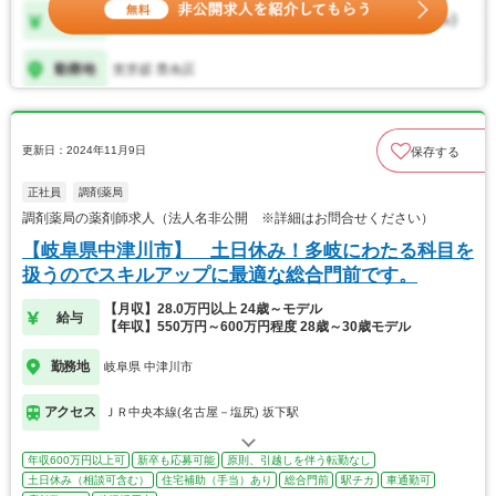
更新日：2024年11月9日
保存する
正社員
調剤薬局
調剤薬局の薬剤師求人（法人名非公開 ※詳細はお問合せください）
【岐阜県中津川市】 土日休み！多岐にわたる科目を
扱うのでスキルアップに最適な総合門前です。
【月収】28.0万円以上 24歳～モデル
給与
【年収】550万円～600万円程度 28歳～30歳モデル
勤務地
岐阜県 中津川市
アクセス
ＪＲ中央本線(名古屋－塩尻) 坂下駅
年収600万円以上可
新卒も応募可能
原則、引越しを伴う転勤なし
土日休み（相談可含む）
住宅補助（手当）あり
総合門前
駅チカ
車通勤可