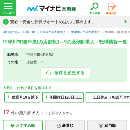
!
安心・安全な転職サポートの提供に努めます。
薬剤師の求人・転職TOP
岐阜県の薬剤師求人
中津川市の薬剤師求人
中津川市(岐阜県)
中津川市(岐阜県)の店舗数1～9の薬剤師求人・転職情報一覧
勤務地
中津川市(岐阜県)
その他
店舗数1～9
条件を変更する
人気のこだわり条件を追加する
残業月10ｈ以下
年間休日120日以上
土日休み（相談可含
17
件の薬剤師求人
※ 非公開求人を除く
おすすめ順
新着順
給与順