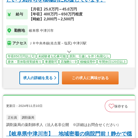
【月収】25.0万円～45.0万円
給与
【年収】400万円～650万円程度
【時給】2,000円～2,500円
勤務地
岐阜県 中津川市
アクセス
ＪＲ中央本線(名古屋－塩尻) 中津川駅
年収650万円以上可
未経験者も応募可能
原則、引越しを伴う転勤なし
産休・育休取得実績有り
車通勤可
店舗数1～9
積極採用中
年間休日120日以上
求人の詳細を見る
この求人に興味がある
更新日：2024年11月10日
保存する
正社員
調剤薬局
調剤薬局の薬剤師求人（法人名非公開 ※詳細はお問合せください）
【岐阜県中津川市】 地域密着の病院門前！静かで穏