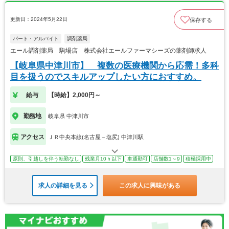
更新日：2024年5月22日
保存する
パート・アルバイト
調剤薬局
エール調剤薬局 駒場店 株式会社エールファーマシーズの薬剤師求人
【岐阜県中津川市】 複数の医療機関から応需！多科
目を扱うのでスキルアップしたい方におすすめ。
給与
【時給】2,000円～
勤務地
岐阜県 中津川市
アクセス
ＪＲ中央本線(名古屋－塩尻) 中津川駅
原則、引越しを伴う転勤なし
残業月10ｈ以下
車通勤可
店舗数1～9
積極採用中
求人の詳細を見る
この求人に興味がある