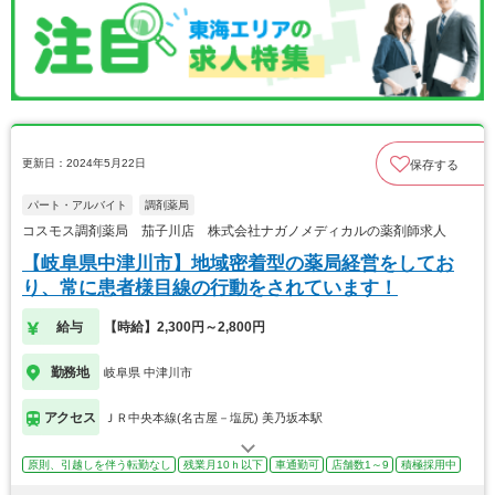
更新日：2024年5月22日
保存する
パート・アルバイト
調剤薬局
コスモス調剤薬局 茄子川店 株式会社ナガノメディカルの薬剤師求人
【岐阜県中津川市】地域密着型の薬局経営をしてお
り、常に患者様目線の行動をされています！
給与
【時給】2,300円～2,800円
勤務地
岐阜県 中津川市
アクセス
ＪＲ中央本線(名古屋－塩尻) 美乃坂本駅
原則、引越しを伴う転勤なし
残業月10ｈ以下
車通勤可
店舗数1～9
積極採用中