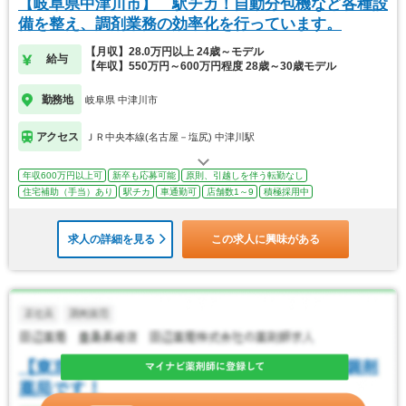
【岐阜県中津川市】 駅チカ！自動分包機など各種設
備を整え、調剤業務の効率化を行っています。
【月収】28.0万円以上 24歳～モデル
給与
【年収】550万円～600万円程度 28歳～30歳モデル
勤務地
岐阜県 中津川市
アクセス
ＪＲ中央本線(名古屋－塩尻) 中津川駅
年収600万円以上可
新卒も応募可能
原則、引越しを伴う転勤なし
住宅補助（手当）あり
駅チカ
車通勤可
店舗数1～9
積極採用中
求人の詳細を見る
この求人に興味がある