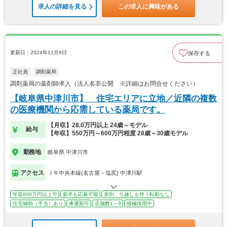
求人の詳細を見る
この求人に興味がある
更新日：2024年11月9日
保存する
正社員
調剤薬局
調剤薬局の薬剤師求人（法人名非公開 ※詳細はお問合せください）
【岐阜県中津川市】 住宅エリアに立地／近隣の複数
の医療機関から応需している薬局です。
【月収】28.0万円以上 24歳～モデル
給与
【年収】550万円～600万円程度 28歳～30歳モデル
勤務地
岐阜県 中津川市
アクセス
ＪＲ中央本線(名古屋－塩尻) 中津川駅
年収600万円以上可
新卒も応募可能
原則、引越しを伴う転勤なし
住宅補助（手当）あり
車通勤可
店舗数1～9
積極採用中