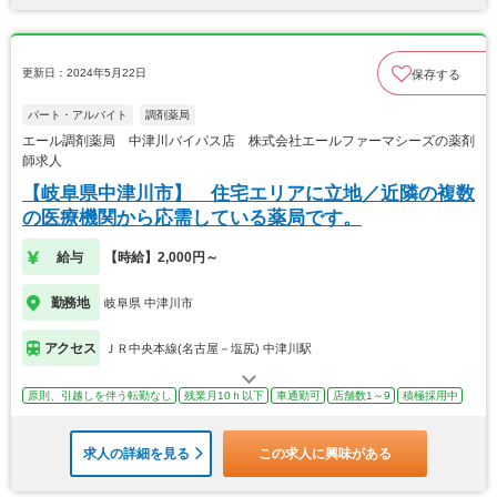
更新日：2024年5月22日
保存する
パート・アルバイト
調剤薬局
エール調剤薬局 中津川バイパス店 株式会社エールファーマシーズの薬剤
師求人
【岐阜県中津川市】 住宅エリアに立地／近隣の複数
の医療機関から応需している薬局です。
給与
【時給】2,000円～
勤務地
岐阜県 中津川市
アクセス
ＪＲ中央本線(名古屋－塩尻) 中津川駅
原則、引越しを伴う転勤なし
残業月10ｈ以下
車通勤可
店舗数1～9
積極採用中
求人の詳細を見る
この求人に興味がある