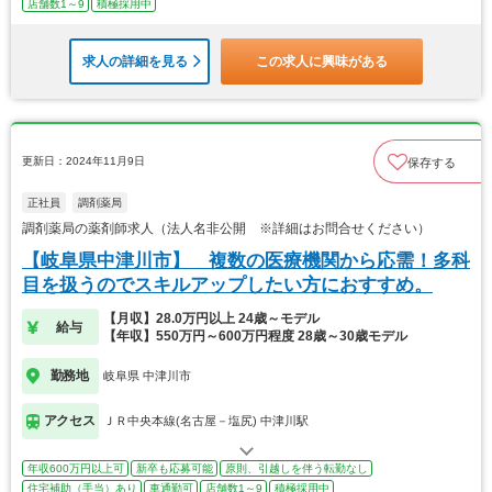
店舗数1～9
積極採用中
求人の詳細を見る
この求人に興味がある
更新日：2024年11月9日
保存する
正社員
調剤薬局
調剤薬局の薬剤師求人（法人名非公開 ※詳細はお問合せください）
【岐阜県中津川市】 複数の医療機関から応需！多科
目を扱うのでスキルアップしたい方におすすめ。
【月収】28.0万円以上 24歳～モデル
給与
【年収】550万円～600万円程度 28歳～30歳モデル
勤務地
岐阜県 中津川市
アクセス
ＪＲ中央本線(名古屋－塩尻) 中津川駅
年収600万円以上可
新卒も応募可能
原則、引越しを伴う転勤なし
住宅補助（手当）あり
車通勤可
店舗数1～9
積極採用中