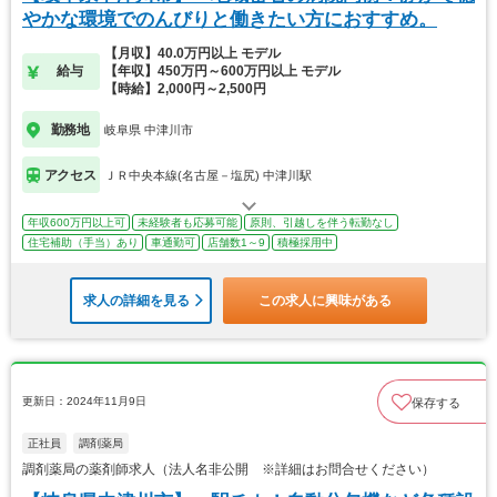
やかな環境でのんびりと働きたい方におすすめ。
【月収】40.0万円以上 モデル
給与
【年収】450万円～600万円以上 モデル
【時給】2,000円～2,500円
勤務地
岐阜県 中津川市
アクセス
ＪＲ中央本線(名古屋－塩尻) 中津川駅
年収600万円以上可
未経験者も応募可能
原則、引越しを伴う転勤なし
住宅補助（手当）あり
車通勤可
店舗数1～9
積極採用中
求人の詳細を見る
この求人に興味がある
更新日：2024年11月9日
保存する
正社員
調剤薬局
調剤薬局の薬剤師求人（法人名非公開 ※詳細はお問合せください）