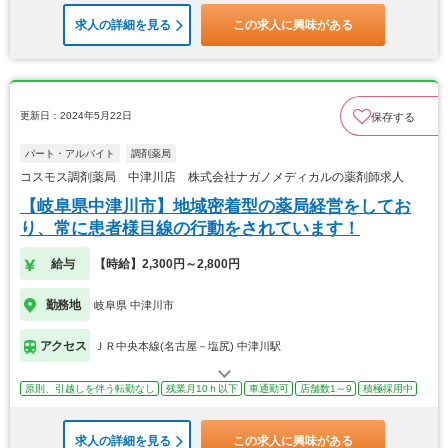
求人の詳細を見る
この求人に興味がある
更新日：2024年5月22日
保存する
パート・アルバイト
調剤薬局
コスモス調剤薬局 中津川店 株式会社ナガノメディカルの薬剤師求人
【岐阜県中津川市】地域密着型の薬局経営をしてお
り、常に患者様目線の行動をされています！
給与
【時給】2,300円～2,800円
勤務地
岐阜県 中津川市
アクセス
ＪＲ中央本線(名古屋－塩尻) 中津川駅
原則、引越しを伴う転勤なし
残業月10ｈ以下
車通勤可
店舗数1～9
積極採用中
求人の詳細を見る
この求人に興味がある