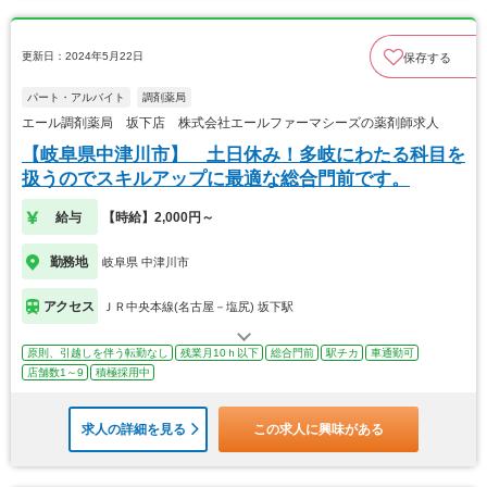
更新日：2024年5月22日
保存する
パート・アルバイト
調剤薬局
エール調剤薬局 坂下店 株式会社エールファーマシーズの薬剤師求人
【岐阜県中津川市】 土日休み！多岐にわたる科目を
扱うのでスキルアップに最適な総合門前です。
給与
【時給】2,000円～
勤務地
岐阜県 中津川市
アクセス
ＪＲ中央本線(名古屋－塩尻) 坂下駅
原則、引越しを伴う転勤なし
残業月10ｈ以下
総合門前
駅チカ
車通勤可
店舗数1～9
積極採用中
求人の詳細を見る
この求人に興味がある