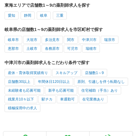
東海エリアで店舗数1～9の薬剤師求人を探す
愛知
静岡
岐阜
三重
岐阜県の店舗数1～9の薬剤師求人を市区町村で探す
岐阜市
大垣市
多治見市
関市
中津川市
瑞浪市
恵那市
土岐市
各務原市
可児市
瑞穂市
中津川市の薬剤師求人をこだわり条件で探す
産休・育休取得実績有り
スキルアップ
店舗数1～9
店舗数30以上
年間休日120日以上
原則、引越しを伴う転勤なし
未経験者も応募可能
新卒も応募可能
住宅補助（手当）あり
残業月10ｈ以下
駅チカ
車通勤可
在宅業務あり
積極採用中の求人