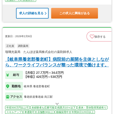
求人の詳細を見る
この求人に興味がある
更新日：2026年2月9日
保存する
正社員
調剤薬局
瑠璃光薬局 たんぽぽ薬局株式会社の薬剤師求人
【岐阜県養老郡養老町】病院前の展開を主体としなが
ら、ワークライフバランスが整った環境で働けます。
【月収】27.7万円～34.0万円
給与
【年収】420万円～530万円
勤務地
岐阜県 養老郡養老町
アクセス
養老鉄道養老線 烏江駅
年収500万円以上可
未経験者も応募可能
残業月10ｈ以下
産休・育休取得実績有り
スキルアップ
車通勤可
店舗数30以上
積極採用中
年間休日120日以上