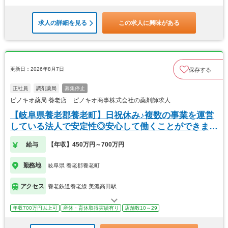
求人の詳細を見る
この求人に興味がある
更新日：2026年8月7日
保存する
正社員
調剤薬局
募集停止
ピノキオ薬局 養老店 ピノキオ商事株式会社の薬剤師求人
【岐阜県養老郡養老町】日祝休み♪複数の事業を運営
している法人で安定性◎安心して働くことができま
す。
給与
【年収】450万円～700万円
勤務地
岐阜県 養老郡養老町
アクセス
養老鉄道養老線 美濃高田駅
年収700万円以上可
産休・育休取得実績有り
店舗数10～29