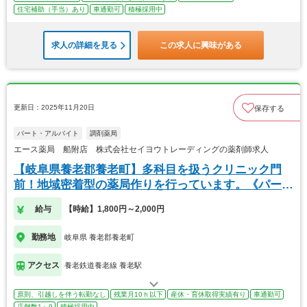
住宅補助（手当）あり
車通勤可
積極採用中
求人の詳細を見る
この求人に興味がある
更新日：2025年11月20日
保存する
パート・アルバイト
調剤薬局
エース薬局 船附店 株式会社セイヨウトレーディングの薬剤師求人
【岐阜県養老郡養老町】多科目を扱うクリニック門
前！地域密着型の薬局作りを行っています。《パー
ト》
給与
【時給】1,800円～2,000円
勤務地
岐阜県 養老郡養老町
アクセス
養老鉄道養老線 養老駅
原則、引越しを伴う転勤なし
残業月10ｈ以下
産休・育休取得実績有り
車通勤可
店舗数1～9
積極採用中