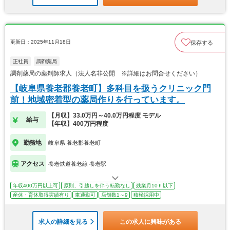
更新日：2025年11月18日
保存する
正社員
調剤薬局
調剤薬局の薬剤師求人（法人名非公開 ※詳細はお問合せください）
【岐阜県養老郡養老町】多科目を扱うクリニック門
前！地域密着型の薬局作りを行っています。
【月収】33.0万円～40.0万円程度 モデル
給与
【年収】400万円程度
勤務地
岐阜県 養老郡養老町
アクセス
養老鉄道養老線 養老駅
年収400万円以上可
原則、引越しを伴う転勤なし
残業月10ｈ以下
産休・育休取得実績有り
車通勤可
店舗数1～9
積極採用中
求人の詳細を見る
この求人に興味がある