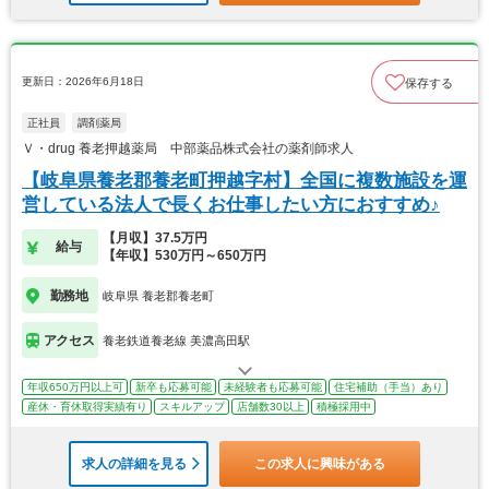
更新日：2026年6月18日
保存する
正社員
調剤薬局
Ｖ・drug 養老押越薬局 中部薬品株式会社の薬剤師求人
【岐阜県養老郡養老町押越字村】全国に複数施設を運
営している法人で長くお仕事したい方におすすめ♪
【月収】37.5万円
給与
【年収】530万円～650万円
勤務地
岐阜県 養老郡養老町
アクセス
養老鉄道養老線 美濃高田駅
年収650万円以上可
新卒も応募可能
未経験者も応募可能
住宅補助（手当）あり
産休・育休取得実績有り
スキルアップ
店舗数30以上
積極採用中
求人の詳細を見る
この求人に興味がある