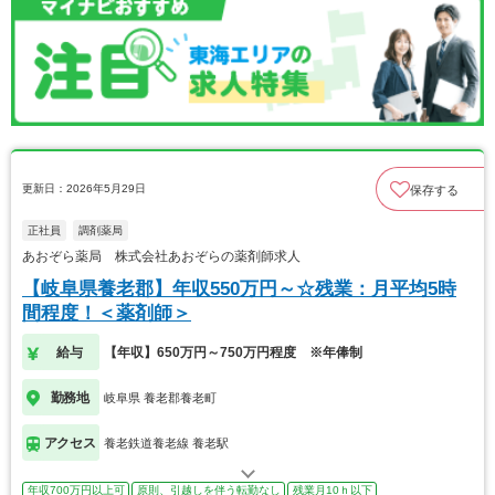
更新日：2026年5月29日
保存する
正社員
調剤薬局
あおぞら薬局 株式会社あおぞらの薬剤師求人
【岐阜県養老郡】年収550万円～☆残業：月平均5時
間程度！＜薬剤師＞
給与
【年収】650万円～750万円程度 ※年俸制
勤務地
岐阜県 養老郡養老町
アクセス
養老鉄道養老線 養老駅
年収700万円以上可
原則、引越しを伴う転勤なし
残業月10ｈ以下