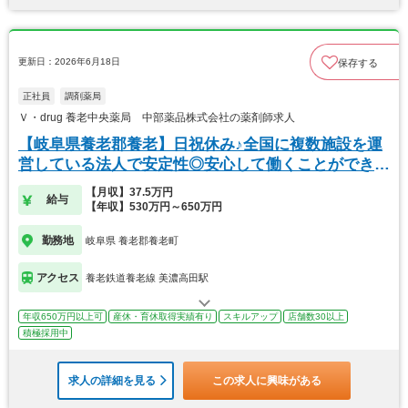
更新日：2026年6月18日
保存する
正社員
調剤薬局
Ｖ・drug 養老中央薬局 中部薬品株式会社の薬剤師求人
【岐阜県養老郡養老】日祝休み♪全国に複数施設を運
営している法人で安定性◎安心して働くことができま
す。
【月収】37.5万円
給与
【年収】530万円～650万円
勤務地
岐阜県 養老郡養老町
アクセス
養老鉄道養老線 美濃高田駅
年収650万円以上可
産休・育休取得実績有り
スキルアップ
店舗数30以上
積極採用中
求人の詳細を見る
この求人に興味がある