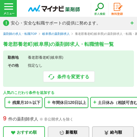
!
安心・安全な転職サポートの提供に努めます。
薬剤師の求人・転職TOP
岐阜県の薬剤師求人
養老郡養老町(岐阜県)の薬剤師求人・転職・
養老郡養老町(岐阜県)の薬剤師求人・転職情報一覧
勤務地
養老郡養老町(岐阜県)
その他
指定なし
条件を変更する
人気のこだわり条件を追加する
残業月10ｈ以下
年間休日120日以上
土日休み（相談可含
9
件の薬剤師求人
※ 非公開求人を除く
おすすめ順
新着順
給与順