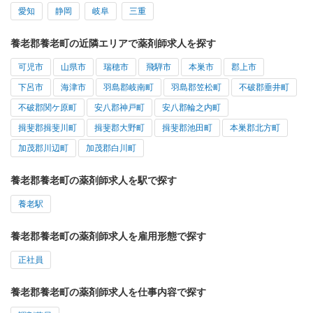
愛知
静岡
岐阜
三重
養老郡養老町の近隣エリアで薬剤師求人を探す
可児市
山県市
瑞穂市
飛騨市
本巣市
郡上市
下呂市
海津市
羽島郡岐南町
羽島郡笠松町
不破郡垂井町
不破郡関ケ原町
安八郡神戸町
安八郡輪之内町
揖斐郡揖斐川町
揖斐郡大野町
揖斐郡池田町
本巣郡北方町
加茂郡川辺町
加茂郡白川町
養老郡養老町の薬剤師求人を駅で探す
養老駅
養老郡養老町の薬剤師求人を雇用形態で探す
正社員
養老郡養老町の薬剤師求人を仕事内容で探す