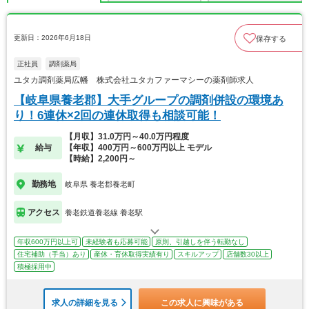
更新日：2026年6月18日
保存する
正社員
調剤薬局
ユタカ調剤薬局広幡 株式会社ユタカファーマシーの薬剤師求人
【岐阜県養老郡】大手グループの調剤併設の環境あ
り！6連休×2回の連休取得も相談可能！
【月収】31.0万円～40.0万円程度
給与
【年収】400万円～600万円以上 モデル
【時給】2,200円～
勤務地
岐阜県 養老郡養老町
アクセス
養老鉄道養老線 養老駅
年収600万円以上可
未経験者も応募可能
原則、引越しを伴う転勤なし
住宅補助（手当）あり
産休・育休取得実績有り
スキルアップ
店舗数30以上
積極採用中
求人の詳細を見る
この求人に興味がある