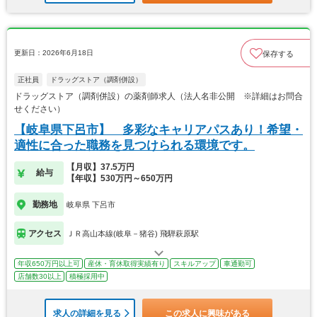
更新日：2026年6月18日
保存する
正社員
ドラッグストア（調剤併設）
ドラッグストア（調剤併設）の薬剤師求人（法人名非公開 ※詳細はお問合
せください）
【岐阜県下呂市】 多彩なキャリアパスあり！希望・
適性に合った職務を見つけられる環境です。
【月収】37.5万円
給与
【年収】530万円～650万円
勤務地
岐阜県 下呂市
アクセス
ＪＲ高山本線(岐阜－猪谷) 飛騨萩原駅
年収650万円以上可
産休・育休取得実績有り
スキルアップ
車通勤可
店舗数30以上
積極採用中
求人の詳細を見る
この求人に興味がある