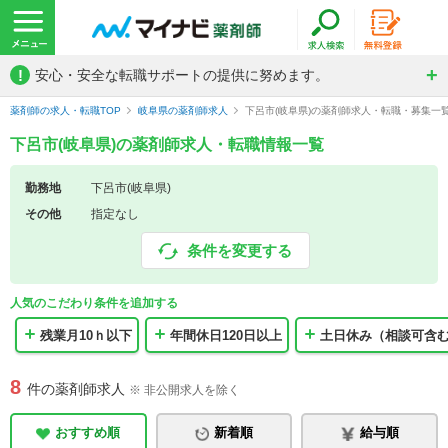
!
安心・安全な転職サポートの提供に努めます。
薬剤師の求人・転職TOP
岐阜県の薬剤師求人
下呂市(岐阜県)の薬剤師求人・転職・募集一
下呂市(岐阜県)の薬剤師求人・転職情報一覧
勤務地
下呂市(岐阜県)
その他
指定なし
条件を変更する
人気のこだわり条件を追加する
残業月10ｈ以下
年間休日120日以上
土日休み（相談可含
8
件の薬剤師求人
※ 非公開求人を除く
おすすめ順
新着順
給与順