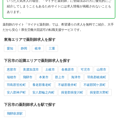
いった人気求人の場合、「マイナビ薬剤師」に登録済みの方に優先的にご
紹介してしまうこともあるためサイトには求人情報が掲載されないことも
あります。
薬剤師のサイト「マイナビ薬剤師」では、希望通りの求人を無料でご紹介。大手
だから安心！厚生労働大臣認可の転職支援サービスです。
東海エリアで薬剤師求人を探す
愛知
静岡
岐阜
三重
下呂市の近隣エリアで薬剤師求人を探す
恵那市
美濃加茂市
土岐市
各務原市
可児市
山県市
瑞穂市
飛騨市
本巣市
郡上市
海津市
羽島郡岐南町
羽島郡笠松町
養老郡養老町
不破郡垂井町
不破郡関ケ原町
安八郡神戸町
安八郡輪之内町
揖斐郡揖斐川町
揖斐郡大野町
下呂市の薬剤師求人を駅で探す
飛騨萩原駅