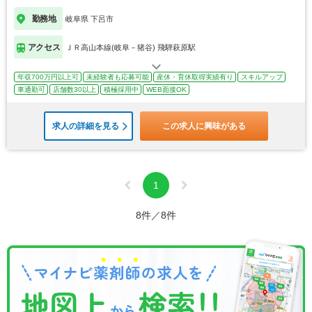
勤務地
岐阜県 下呂市
アクセス
ＪＲ高山本線(岐阜－猪谷) 飛騨萩原駅
年収700万円以上可
未経験者も応募可能
産休・育休取得実績有り
スキルアップ
車通勤可
店舗数30以上
積極採用中
WEB面接OK
求人の詳細を見る
この求人に興味がある
1
8件／8件