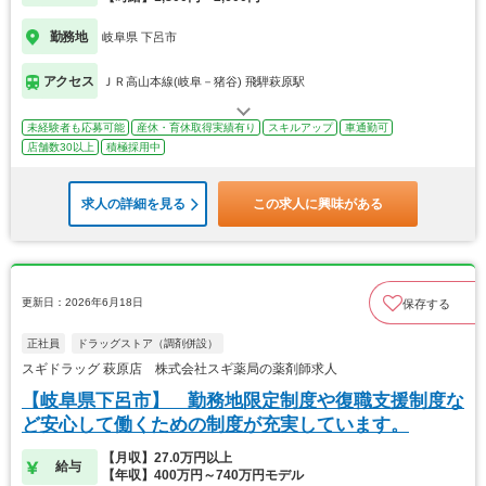
勤務地
岐阜県 下呂市
アクセス
ＪＲ高山本線(岐阜－猪谷) 飛騨萩原駅
未経験者も応募可能
産休・育休取得実績有り
スキルアップ
車通勤可
店舗数30以上
積極採用中
求人の詳細を見る
この求人に興味がある
更新日：2026年6月18日
保存する
正社員
ドラッグストア（調剤併設）
スギドラッグ 萩原店 株式会社スギ薬局の薬剤師求人
【岐阜県下呂市】 勤務地限定制度や復職支援制度な
ど安心して働くための制度が充実しています。
【月収】27.0万円以上
給与
【年収】400万円～740万円モデル