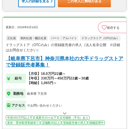
求人の詳細を見る
この求人に興味がある
更新日：2026年6月18日
保存する
正社員
契約社員・嘱託社員
パート・アルバイト
ドラッグストア（OTCのみ）
ドラッグストア（OTCのみ）の登録販売者の求人（法人名非公開 ※詳細
はお問合せください）
【岐阜県下呂市】神奈川県本社の大手ドラッグストア
で登録販売者募集！
【月収】18.0万円22歳～
給与
【年収】330万円～450万円22歳～30歳
【時給】1,065円～
勤務地
岐阜県 下呂市
アクセス
※お問い合わせください
年収450万円以上可
残業月10ｈ以下
住宅補助（手当）あり
産休・育休取得実績有り
店舗数30以上
登録販売者の求人
積極採用中