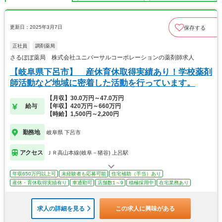
更新日：2025年3月7日
保存する
正社員
調剤薬局
さるぼぼ薬局 株式会社ユニバーサルコーポレーションの薬剤師求人
【岐阜県下呂市】 産休育休取得実績あり！学校薬剤
師活動など地域に密着した活動を行っています。
【月収】30.0万円～47.0万円
給与
【年収】420万円～660万円
【時給】1,500円～2,200円
勤務地
岐阜県 下呂市
アクセス
ＪＲ高山本線(岐阜－猪谷) 上呂駅
年収650万円以上可
未経験者も応募可能
住宅補助（手当）あり
産休・育休取得実績有り
車通勤可
店舗数1～9
積極採用中
在宅業務あり
求人の詳細を見る
この求人に興味がある