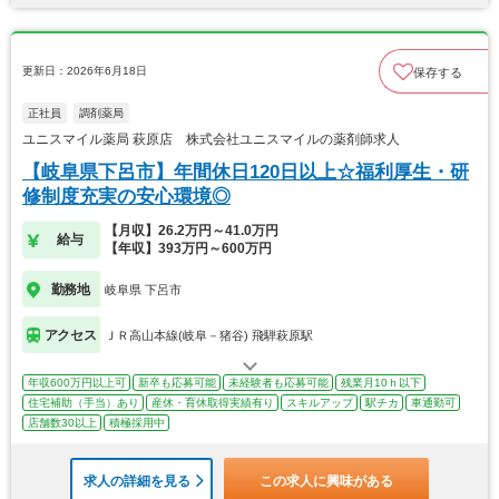
更新日：2026年6月18日
保存する
正社員
調剤薬局
ユニスマイル薬局 萩原店 株式会社ユニスマイルの薬剤師求人
【岐阜県下呂市】年間休日120日以上☆福利厚生・研
修制度充実の安心環境◎
【月収】26.2万円～41.0万円
給与
【年収】393万円～600万円
勤務地
岐阜県 下呂市
アクセス
ＪＲ高山本線(岐阜－猪谷) 飛騨萩原駅
年収600万円以上可
新卒も応募可能
未経験者も応募可能
残業月10ｈ以下
住宅補助（手当）あり
産休・育休取得実績有り
スキルアップ
駅チカ
車通勤可
店舗数30以上
積極採用中
求人の詳細を見る
この求人に興味がある