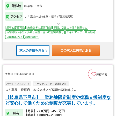
勤務地
岐阜県 下呂市
アクセス
ＪＲ高山本線(岐阜－猪谷) 飛騨萩原駅
新卒も応募可能
未経験者も応募可能
原則、引越しを伴う転勤なし
住宅補助（手当）あり
産休・育休取得実績有り
スキルアップ
車通勤可
店舗数30以上
積極採用中
求人の詳細を見る
この求人に興味がある
更新日：2026年6月18日
保存する
パート・アルバイト
ドラッグストア（調剤併設）
スギ薬局 萩原店 株式会社スギ薬局の薬剤師求人
【岐阜県下呂市】 勤務地限定制度や復職支援制度な
ど安心して働くための制度が充実しています。
【月収】27.0万円～45.0万円
給与
【時給】1,800円～2,600円