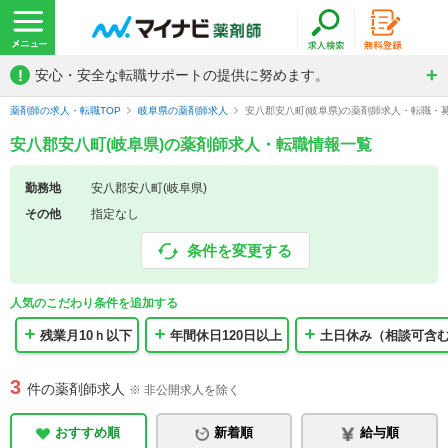
!
安心・安全な転職サポートの提供に努めます。
薬剤師の求人・転職TOP
岐阜県の薬剤師求人
安八郡安八町(岐阜県)の薬剤師求人・転職・
安八郡安八町(岐阜県)の薬剤師求人・転職情報一覧
勤務地
安八郡安八町(岐阜県)
その他
指定なし
条件を変更する
人気のこだわり条件を追加する
残業月10ｈ以下
年間休日120日以上
土日休み（相談可含
3
件の薬剤師求人
※ 非公開求人を除く
おすすめ順
新着順
給与順