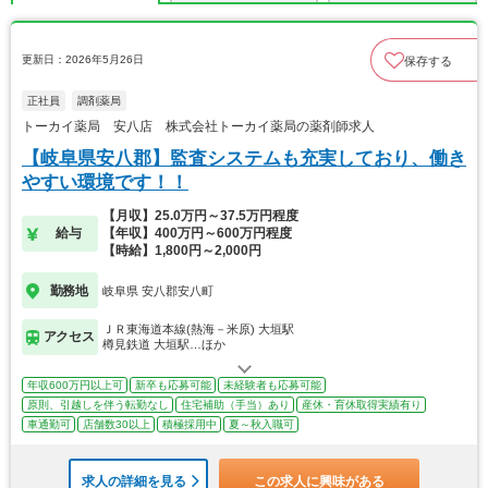
更新日：2026年5月26日
保存する
正社員
調剤薬局
トーカイ薬局 安八店 株式会社トーカイ薬局の薬剤師求人
【岐阜県安八郡】監査システムも充実しており、働き
やすい環境です！！
【月収】25.0万円～37.5万円程度
給与
【年収】400万円～600万円程度
【時給】1,800円～2,000円
勤務地
岐阜県 安八郡安八町
ＪＲ東海道本線(熱海－米原) 大垣駅
アクセス
樽見鉄道 大垣駅…ほか
年収600万円以上可
新卒も応募可能
未経験者も応募可能
原則、引越しを伴う転勤なし
住宅補助（手当）あり
産休・育休取得実績有り
車通勤可
店舗数30以上
積極採用中
夏～秋入職可
求人の詳細を見る
この求人に興味がある