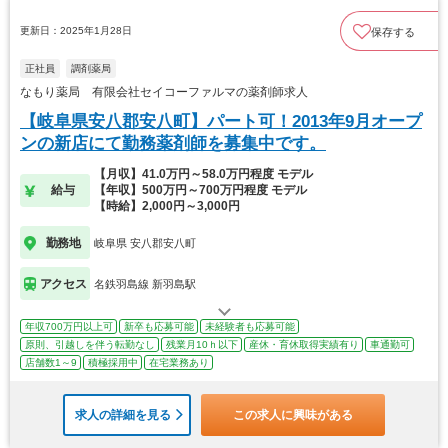
更新日：2025年1月28日
保存する
正社員
調剤薬局
なもり薬局 有限会社セイコーファルマの薬剤師求人
【岐阜県安八郡安八町】パート可！2013年9月オープ
ンの新店にて勤務薬剤師を募集中です。
【月収】41.0万円～58.0万円程度 モデル
給与
【年収】500万円～700万円程度 モデル
【時給】2,000円～3,000円
勤務地
岐阜県 安八郡安八町
アクセス
名鉄羽島線 新羽島駅
年収700万円以上可
新卒も応募可能
未経験者も応募可能
原則、引越しを伴う転勤なし
残業月10ｈ以下
産休・育休取得実績有り
車通勤可
店舗数1～9
積極採用中
在宅業務あり
求人の詳細を見る
この求人に興味がある