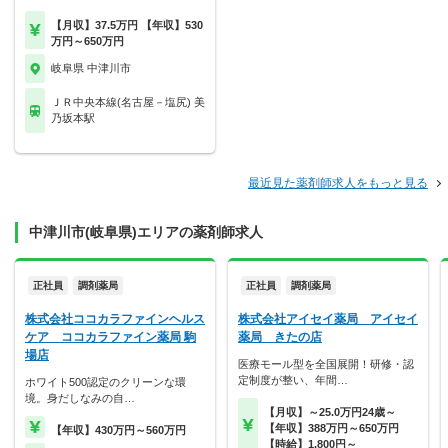
【月収】37.5万円 【年収】530
万円～650万円
岐阜県 中津川市
ＪＲ中央本線(名古屋－塩尻) 美
乃坂本駅
最近見た薬剤師求人をもっと見る
中津川市(岐阜県)エリアの薬剤師求人
正社員
調剤薬局
正社員
調剤薬局
株式会社ココカラファインヘルス
株式会社アイセイ薬局 アイセイ
ケア ココカラファイン薬局 駒
薬局 きたの店
場店
医療モール型を全国展開！研修・認
定制度が整い、年間…
ホワイト500認定のクリーンな環
境。身だしなみの自…
【月収】～25.0万円24歳～
【年収】388万円～650万円
【年収】430万円～560万円
【時給】1,800円～