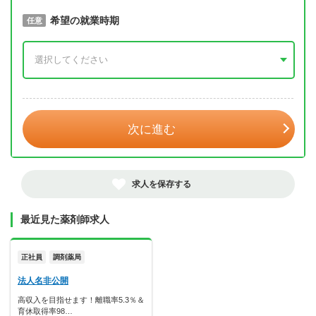
取得予定年
希望の就業時期
必須
任意
年 3月
次に進む
求人を保存する
最近見た薬剤師求人
正社員
調剤薬局
法人名非公開
高収入を目指せます！離職率5.3％＆
育休取得率98…