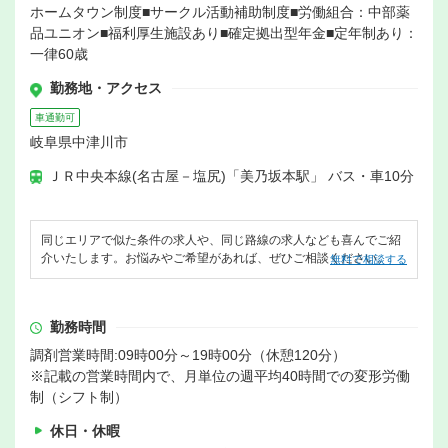
ホームタウン制度■サークル活動補助制度■労働組合：中部薬
品ユニオン■福利厚生施設あり■確定拠出型年金■定年制あり：
一律60歳
勤務地・アクセス
車通勤可
岐阜県中津川市
ＪＲ中央本線(名古屋－塩尻)「美乃坂本駅」 バス・車10分
同じエリアで似た条件の求人や、同じ路線の求人なども喜んでご紹
介いたします。お悩みやご希望があれば、ぜひご相談ください。
無料で相談する
勤務時間
調剤営業時間:09時00分～19時00分（休憩120分）
※記載の営業時間内で、月単位の週平均40時間での変形労働
制（シフト制）
休日・休暇