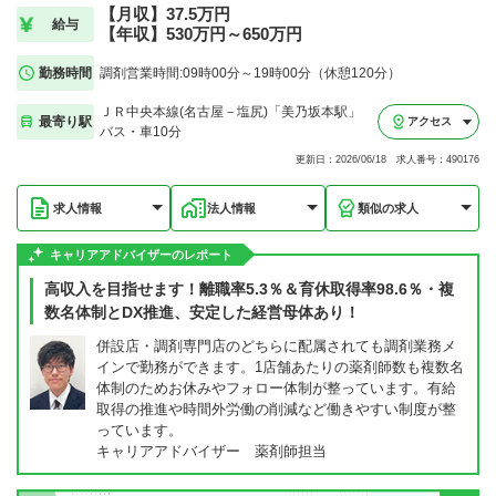
【月収】37.5万円
給与
【年収】530万円～650万円
勤務時間
調剤営業時間:09時00分～19時00分（休憩120分）
ＪＲ中央本線(名古屋－塩尻)「美乃坂本駅」
最寄り駅
アクセス
バス・車10分
更新日：2026/06/18 求人番号：490176
求人情報
法人情報
類似の求人
キャリアアドバイザーのレポート
高収入を目指せます！離職率5.3％＆育休取得率98.6％・複
数名体制とDX推進、安定した経営母体あり！
併設店・調剤専門店のどちらに配属されても調剤業務メ
インで勤務ができます。1店舗あたりの薬剤師数も複数名
体制のためお休みやフォロー体制が整っています。有給
取得の推進や時間外労働の削減など働きやすい制度が整
っています。
キャリアアドバイザー 薬剤師担当