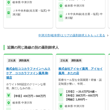
岐阜県 中津川市
岐阜県 中津川市
ＪＲ中央本線(名古屋－塩尻) 中
ＪＲ中央本線(名古屋－塩尻) 中
津川駅
津川駅
中津川市(岐阜県)エリアの薬剤師求人をもっと見る
近隣の同じ路線の別の薬剤師求人
正社員
調剤薬局
正社員
調剤薬局
株式会社ココカラファインヘルス
株式会社アイセイ薬局 アイセイ
ケア ココカラファイン薬局 駒
薬局 きたの店
場店
医療モール型を全国展開！研修・認
定制度が整い、年間…
ホワイト500認定のクリーンな環
境。身だしなみの自…
【月収】～25.0万円24歳～
【年収】388万円～650万円
【年収】430万円～560万円
【時給】1,800円～
岐阜県 中津川市
岐阜県 中津川市