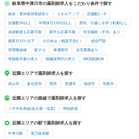
岐阜県中津川市の薬剤師求人をこだわり条件で探す
産休・育休取得実績有り
スキルアップ
店舗数1～9
店舗数30以上
年間休日120日以上
原則、引越しを伴う転勤なし
未経験者も応募可能
新卒も応募可能
住宅補助（手当）あり
残業月10ｈ以下
土日休み（相談可含む）
総合門前
管理職候補
駅チカ
車通勤可
在宅業務あり
登録販売者の求人
積極採用中の求人
WEB面接OK
近隣エリアで薬剤師求人を探す
高山市
多治見市
関市
美濃市
瑞浪市
羽島市
近隣エリアの路線で薬剤師求人を探す
ＪＲ中央本線(名古屋－塩尻)
明知鉄道
近隣エリアの駅で薬剤師求人を探す
中津川駅
美乃坂本駅