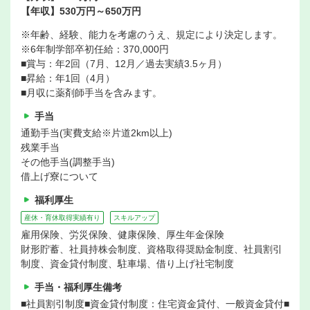
【年収】530万円～650万円
※年齢、経験、能力を考慮のうえ、規定により決定します。
※6年制学部卒初任給：370,000円
■賞与：年2回（7月、12月／過去実績3.5ヶ月）
■昇給：年1回（4月）
■月収に薬剤師手当を含みます。
手当
通勤手当(実費支給※片道2km以上)
残業手当
その他手当(調整手当)
借上げ寮について
福利厚生
産休・育休取得実績有り
スキルアップ
雇用保険、労災保険、健康保険、厚生年金保険
財形貯蓄、社員持株会制度、資格取得奨励金制度、社員割引
制度、資金貸付制度、駐車場、借り上げ社宅制度
手当・福利厚生備考
■社員割引制度■資金貸付制度：住宅資金貸付、一般資金貸付■