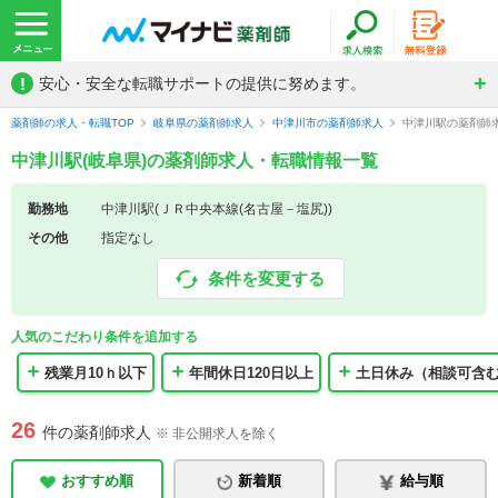
!
安心・安全な転職サポートの提供に努めます。
薬剤師の求人・転職TOP
岐阜県の薬剤師求人
中津川市の薬剤師求人
中津川駅の薬剤師
中津川駅(岐阜県)の薬剤師求人・転職情報一覧
勤務地
中津川駅(ＪＲ中央本線(名古屋－塩尻))
その他
指定なし
条件を変更する
人気のこだわり条件を追加する
残業月10ｈ以下
年間休日120日以上
土日休み（相談可含
26
件の薬剤師求人
※ 非公開求人を除く
おすすめ順
新着順
給与順