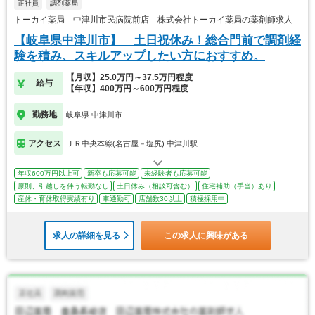
正社員
調剤薬局
トーカイ薬局 中津川市民病院前店 株式会社トーカイ薬局の薬剤師求人
【岐阜県中津川市】 土日祝休み！総合門前で調剤経
験を積み、スキルアップしたい方におすすめ。
【月収】25.0万円～37.5万円程度
給与
【年収】400万円～600万円程度
勤務地
岐阜県 中津川市
アクセス
ＪＲ中央本線(名古屋－塩尻) 中津川駅
年収600万円以上可
新卒も応募可能
未経験者も応募可能
原則、引越しを伴う転勤なし
土日休み（相談可含む）
住宅補助（手当）あり
産休・育休取得実績有り
車通勤可
店舗数30以上
積極採用中
求人の詳細を見る
この求人に興味がある