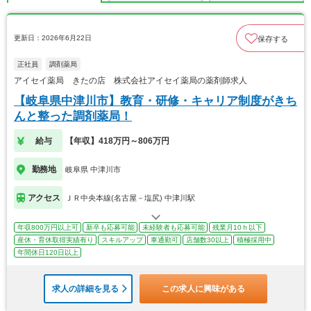
更新日：2026年6月22日
保存する
正社員
調剤薬局
アイセイ薬局 きたの店 株式会社アイセイ薬局の薬剤師求人
【岐阜県中津川市】教育・研修・キャリア制度がきち
んと整った調剤薬局！
給与
【年収】418万円～806万円
勤務地
岐阜県 中津川市
アクセス
ＪＲ中央本線(名古屋－塩尻) 中津川駅
年収800万円以上可
新卒も応募可能
未経験者も応募可能
残業月10ｈ以下
産休・育休取得実績有り
スキルアップ
車通勤可
店舗数30以上
積極採用中
年間休日120日以上
求人の詳細を見る
この求人に興味がある