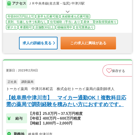
アクセス
ＪＲ中央本線(名古屋－塩尻) 中津川駅
年収600万円以上可
新卒も応募可能
未経験者も応募可能
原則、引越しを伴う転勤なし
住宅補助（手当）あり
産休・育休取得実績有り
駅チカ
車通勤可
店舗数30以上
積極採用中
在宅業務あり
求人の詳細を見る
この求人に興味がある
更新日：2023年2月8日
保存する
正社員
調剤薬局
トーカイ薬局 中津川本町店 株式会社トーカイ薬局の薬剤師求人
【岐阜県中津川市】 マイカー通勤OK！複数科目応
需の薬局で調剤経験を積みたい方におすすめです。
【月収】25.0万円～37.5万円程度
給与
【年収】400万円～600万円程度
【時給】1,800円～2,000円
勤務地
岐阜県 中津川市