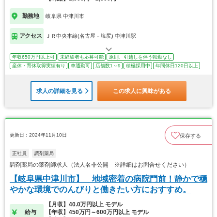
勤務地
岐阜県 中津川市
アクセス
ＪＲ中央本線(名古屋－塩尻) 中津川駅
年収650万円以上可
未経験者も応募可能
原則、引越しを伴う転勤なし
産休・育休取得実績有り
車通勤可
店舗数1～9
積極採用中
年間休日120日以上
求人の詳細を見る
この求人に興味がある
更新日：2024年11月10日
保存する
正社員
調剤薬局
調剤薬局の薬剤師求人（法人名非公開 ※詳細はお問合せください）
【岐阜県中津川市】 地域密着の病院門前！静かで穏
やかな環境でのんびりと働きたい方におすすめ。
【月収】40.0万円以上 モデル
給与
【年収】450万円～600万円以上 モデル