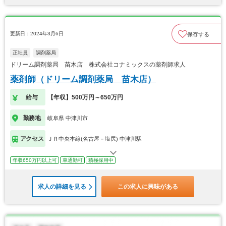
更新日：2024年3月6日
保存する
正社員
調剤薬局
ドリーム調剤薬局 苗木店 株式会社コナミックスの薬剤師求人
薬剤師（ドリーム調剤薬局 苗木店）
給与
【年収】500万円～650万円
勤務地
岐阜県 中津川市
アクセス
ＪＲ中央本線(名古屋－塩尻) 中津川駅
年収650万円以上可
車通勤可
積極採用中
求人の詳細を見る
この求人に興味がある