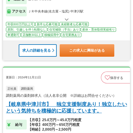
アクセス
ＪＲ中央本線(名古屋－塩尻) 中津川駅
年収600万円以上可
新卒も応募可能
未経験者も応募可能
原則、引越しを伴う転勤なし
住宅補助（手当）あり
産休・育休取得実績有り
車通勤可
店舗数30以上
積極採用中
在宅業務あり
求人の詳細を見る
この求人に興味がある
更新日：2024年11月11日
保存する
正社員
調剤薬局
調剤薬局の薬剤師求人（法人名非公開 ※詳細はお問合せください）
【岐阜県中津川市】 独立支援制度あり！独立したい
という気持ちを積極的に応援しています。
【月収】25.0万円～45.0万円程度
給与
【年収】400万円～650万円程度
【時給】2,000円～2,500円