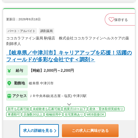
更新日：2026年6月18日
保存する
パート・アルバイト
調剤薬局
ココカラファイン薬局 駒場店 株式会社ココカラファインヘルスケアの薬
剤師求人
【岐阜県／中津川市】キャリアアップを応援！活躍の
フィールドが多彩な会社です＜調剤＞
給与
【時給】2,000円～2,200円
勤務地
岐阜県 中津川市
アクセス
ＪＲ中央本線(名古屋－塩尻) 中津川駅
新卒も応募可能
未経験者も応募可能
残業月10ｈ以下
産休・育休取得実績有り
車通勤可
店舗数30以上
積極採用中
在宅業務あり
WEB面接OK
求人の詳細を見る
この求人に興味がある