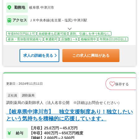
勤務地
岐阜県 中津川市
アクセス
ＪＲ中央本線(名古屋－塩尻) 中津川駅
年収650万円以上可
未経験者も応募可能
原則、引越しを伴う転勤なし
産休・育休取得実績有り
車通勤可
店舗数1～9
積極採用中
年間休日120日以上
求人の詳細を見る
この求人に興味がある
更新日：2024年11月11日
保存する
正社員
調剤薬局
調剤薬局の薬剤師求人（法人名非公開 ※詳細はお問合せください）
【岐阜県中津川市】 独立支援制度あり！独立したい
という気持ちを積極的に応援しています。
【月収】25.0万円～45.0万円
給与
【年収】400万円～650万円程度
【時給】2,000円～2,500円