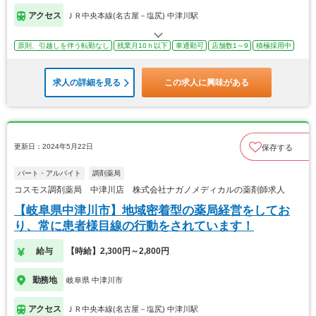
アクセス
ＪＲ中央本線(名古屋－塩尻) 中津川駅
原則、引越しを伴う転勤なし
残業月10ｈ以下
車通勤可
店舗数1～9
積極採用中
求人の詳細を見る
この求人に興味がある
更新日：2024年5月22日
保存する
パート・アルバイト
調剤薬局
コスモス調剤薬局 中津川店 株式会社ナガノメディカルの薬剤師求人
【岐阜県中津川市】地域密着型の薬局経営をしてお
り、常に患者様目線の行動をされています！
給与
【時給】2,300円～2,800円
勤務地
岐阜県 中津川市
アクセス
ＪＲ中央本線(名古屋－塩尻) 中津川駅