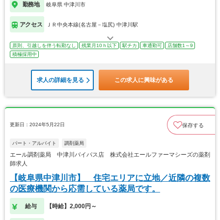
勤務地
岐阜県 中津川市
アクセス
ＪＲ中央本線(名古屋－塩尻) 中津川駅
原則、引越しを伴う転勤なし
残業月10ｈ以下
駅チカ
車通勤可
店舗数1～9
積極採用中
求人の詳細を見る
この求人に興味がある
更新日：2024年5月22日
保存する
パート・アルバイト
調剤薬局
エール調剤薬局 中津川バイパス店 株式会社エールファーマシーズの薬剤
師求人
【岐阜県中津川市】 住宅エリアに立地／近隣の複数
の医療機関から応需している薬局です。
給与
【時給】2,000円～