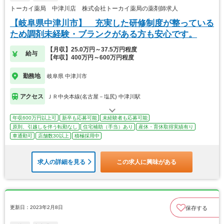
トーカイ薬局 中津川店 株式会社トーカイ薬局の薬剤師求人
【岐阜県中津川市】 充実した研修制度が整っている
ため調剤未経験・ブランクがある方も安心です。
【月収】25.0万円～37.5万円程度
給与
【年収】400万円～600万円程度
勤務地
岐阜県 中津川市
アクセス
ＪＲ中央本線(名古屋－塩尻) 中津川駅
年収600万円以上可
新卒も応募可能
未経験者も応募可能
原則、引越しを伴う転勤なし
住宅補助（手当）あり
産休・育休取得実績有り
車通勤可
店舗数30以上
積極採用中
求人の詳細を見る
この求人に興味がある
更新日：2023年2月8日
保存する