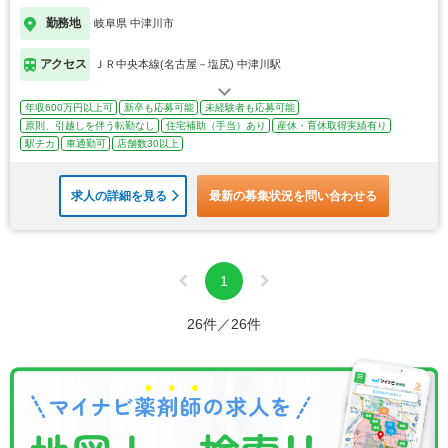
勤務地
岐阜県 中津川市
アクセス
ＪＲ中央本線(名古屋－塩尻) 中津川駅
年収600万円以上可
新卒も応募可能
未経験者も応募可能
原則、引越しを伴う転勤なし
住宅補助（手当）あり
産休・育休取得実績有り
駅チカ
車通勤可
店舗数30以上
求人の詳細を見る
最新の募集状況を問い合わせる
1
26件／26件