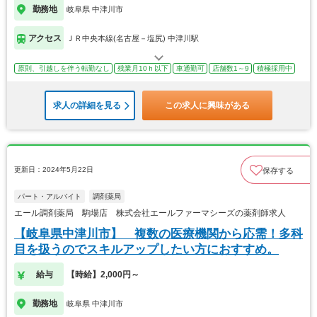
勤務地
岐阜県 中津川市
アクセス
ＪＲ中央本線(名古屋－塩尻) 中津川駅
原則、引越しを伴う転勤なし
残業月10ｈ以下
車通勤可
店舗数1～9
積極採用中
求人の詳細を見る
この求人に興味がある
更新日：2024年5月22日
保存する
パート・アルバイト
調剤薬局
エール調剤薬局 駒場店 株式会社エールファーマシーズの薬剤師求人
【岐阜県中津川市】 複数の医療機関から応需！多科
目を扱うのでスキルアップしたい方におすすめ。
給与
【時給】2,000円～
勤務地
岐阜県 中津川市