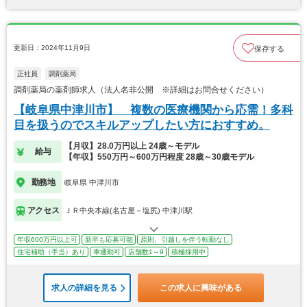
更新日：2024年11月9日
保存する
正社員
調剤薬局
調剤薬局の薬剤師求人（法人名非公開 ※詳細はお問合せください）
【岐阜県中津川市】 複数の医療機関から応需！多科
目を扱うのでスキルアップしたい方におすすめ。
【月収】28.0万円以上 24歳～モデル
給与
【年収】550万円～600万円程度 28歳～30歳モデル
勤務地
岐阜県 中津川市
アクセス
ＪＲ中央本線(名古屋－塩尻) 中津川駅
年収600万円以上可
新卒も応募可能
原則、引越しを伴う転勤なし
住宅補助（手当）あり
車通勤可
店舗数1～9
積極採用中
求人の詳細を見る
この求人に興味がある