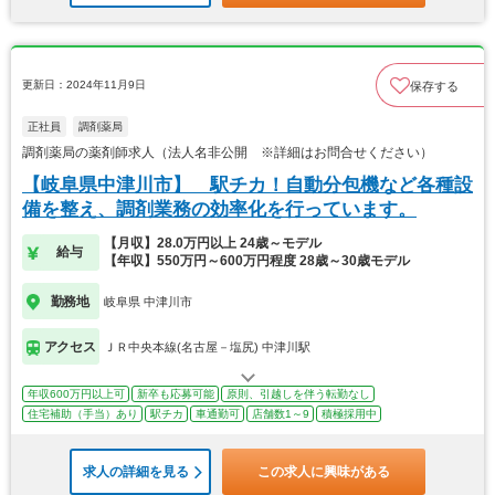
更新日：2024年11月9日
保存する
正社員
調剤薬局
調剤薬局の薬剤師求人（法人名非公開 ※詳細はお問合せください）
【岐阜県中津川市】 駅チカ！自動分包機など各種設
備を整え、調剤業務の効率化を行っています。
【月収】28.0万円以上 24歳～モデル
給与
【年収】550万円～600万円程度 28歳～30歳モデル
勤務地
岐阜県 中津川市
アクセス
ＪＲ中央本線(名古屋－塩尻) 中津川駅
年収600万円以上可
新卒も応募可能
原則、引越しを伴う転勤なし
住宅補助（手当）あり
駅チカ
車通勤可
店舗数1～9
積極採用中
求人の詳細を見る
この求人に興味がある