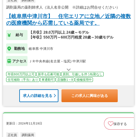
正社員
調剤薬局
調剤薬局の薬剤師求人（法人名非公開 ※詳細はお問合せください）
【岐阜県中津川市】 住宅エリアに立地／近隣の複数
の医療機関から応需している薬局です。
【月収】28.0万円以上 24歳～モデル
給与
【年収】550万円～600万円程度 28歳～30歳モデル
勤務地
岐阜県 中津川市
アクセス
ＪＲ中央本線(名古屋－塩尻) 中津川駅
年収600万円以上可
新卒も応募可能
原則、引越しを伴う転勤なし
住宅補助（手当）あり
車通勤可
店舗数1～9
積極採用中
求人の詳細を見る
この求人に興味がある
更新日：2024年11月19日
保存する
正社員
調剤薬局