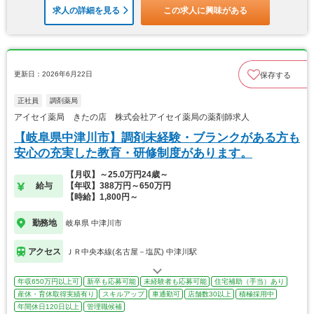
求人の詳細を見る
この求人に興味がある
更新日：2026年6月22日
保存する
正社員
調剤薬局
アイセイ薬局 きたの店 株式会社アイセイ薬局の薬剤師求人
【岐阜県中津川市】調剤未経験・ブランクがある方も
安心の充実した教育・研修制度があります。
【月収】～25.0万円24歳～
給与
【年収】388万円～650万円
【時給】1,800円～
勤務地
岐阜県 中津川市
アクセス
ＪＲ中央本線(名古屋－塩尻) 中津川駅
年収650万円以上可
新卒も応募可能
未経験者も応募可能
住宅補助（手当）あり
産休・育休取得実績有り
スキルアップ
車通勤可
店舗数30以上
積極採用中
年間休日120日以上
管理職候補