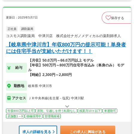
更新日：2025年5月7日
保存する
正社員
調剤薬局
コスモス調剤薬局 中津川店 株式会社ナガノメディカルの薬剤師求人
【岐阜県中津川市】年収800万円の提示可能！単身者
には住宅手当が支給いただけます！！
【月収】50.0万円～66.0万円以上 モデル
【年収】500万円～800万円住宅手当込み（単身のみ） モデ
給与
ル
【時給】2,300円～2,800円
勤務地
岐阜県 中津川市
アクセス
ＪＲ中央本線(名古屋－塩尻) 中津川駅
年収800万円以上可
原則、引越しを伴う転勤なし
残業月10ｈ以下
車通勤可
店舗数1～9
積極採用中
管理職候補
求人の詳細を見る
この求人に興味がある