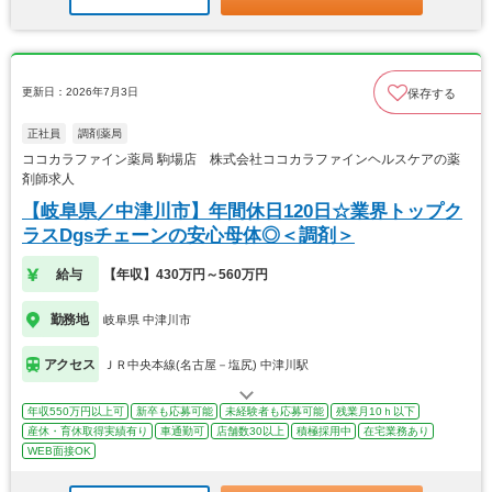
更新日：2026年7月3日
保存する
正社員
調剤薬局
ココカラファイン薬局 駒場店 株式会社ココカラファインヘルスケアの薬
剤師求人
【岐阜県／中津川市】年間休日120日☆業界トップク
ラスDgsチェーンの安心母体◎＜調剤＞
給与
【年収】430万円～560万円
勤務地
岐阜県 中津川市
アクセス
ＪＲ中央本線(名古屋－塩尻) 中津川駅
年収550万円以上可
新卒も応募可能
未経験者も応募可能
残業月10ｈ以下
産休・育休取得実績有り
車通勤可
店舗数30以上
積極採用中
在宅業務あり
WEB面接OK