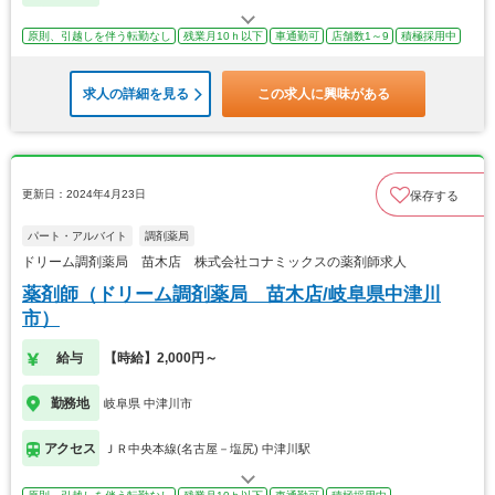
原則、引越しを伴う転勤なし
残業月10ｈ以下
車通勤可
店舗数1～9
積極採用中
求人の詳細を見る
この求人に興味がある
更新日：2024年4月23日
保存する
パート・アルバイト
調剤薬局
ドリーム調剤薬局 苗木店 株式会社コナミックスの薬剤師求人
薬剤師（ドリーム調剤薬局 苗木店/岐阜県中津川
市）
給与
【時給】2,000円～
勤務地
岐阜県 中津川市
アクセス
ＪＲ中央本線(名古屋－塩尻) 中津川駅