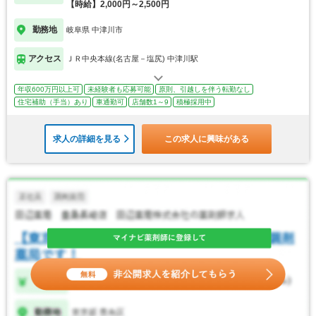
【時給】2,000円～2,500円
勤務地
岐阜県 中津川市
アクセス
ＪＲ中央本線(名古屋－塩尻) 中津川駅
年収600万円以上可
未経験者も応募可能
原則、引越しを伴う転勤なし
住宅補助（手当）あり
車通勤可
店舗数1～9
積極採用中
求人の詳細を見る
この求人に興味がある