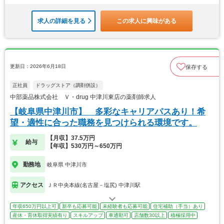
求人の詳細を見る
この求人に興味がある
更新日：2026年6月18日
保存する
正社員
ドラッグストア（調剤併設）
中部薬品株式会社 Ｖ・drug 中津川東店の薬剤師求人
【岐阜県中津川市】 多彩なキャリアパスあり！希
望・適性に合った職務を見つけられる環境です。
【月収】37.5万円
給与
【年収】530万円～650万円
勤務地
岐阜県 中津川市
アクセス
ＪＲ中央本線(名古屋－塩尻) 中津川駅
年収650万円以上可
新卒も応募可能
未経験者も応募可能
住宅補助（手当）あり
産休・育休取得実績有り
スキルアップ
車通勤可
店舗数30以上
積極採用中