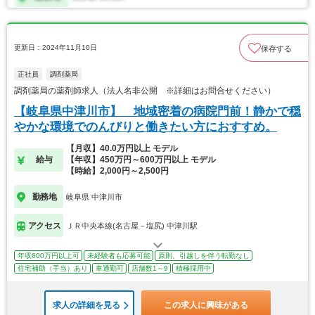
更新日：2024年11月10日
保存する
正社員
調剤薬局
調剤薬局の薬剤師求人（法人名非公開 ※詳細はお問合せください）
【岐阜県中津川市】 地域密着の病院門前！静かで穏
やかな環境でのんびりと働きたい方におすすめ。
【月収】40.0万円以上 モデル
給与
【年収】450万円～600万円以上 モデル
【時給】2,000円～2,500円
勤務地
岐阜県 中津川市
アクセス
ＪＲ中央本線(名古屋－塩尻) 中津川駅
年収600万円以上可
未経験者も応募可能
原則、引越しを伴う転勤なし
住宅補助（手当）あり
車通勤可
店舗数1～9
積極採用中
求人の詳細を見る
この求人に興味がある