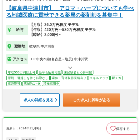
【岐阜県中津川市】 アロマ・ハーブについても学べ
る地域医療に貢献できる薬局の薬剤師を募集中！
【月収】26.0万円程度 モデル
給与
【年収】420万円～580万円程度 モデル
【時給】2,000円～
勤務地
岐阜県 中津川市
アクセス
ＪＲ中央本線(名古屋－塩尻) 中津川駅
年収550万円以上可
新卒も応募可能
未経験者も応募可能
原則、引越しを伴う転勤なし
産休・育休取得実績有り
スキルアップ
駅チカ
車通勤可
店舗数1～9
積極採用中
求人の詳細を見る
この求人に興味がある
更新日：2024年11月9日
保存する