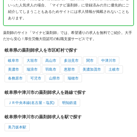
いった人気求人の場合、「マイナビ薬剤師」に登録済みの方に優先的にご
紹介してしまうこともあるためサイトには求人情報が掲載されないことも
あります。
薬剤師のサイト「マイナビ薬剤師」では、希望通りの求人を無料でご紹介。大手
だから安心！厚生労働大臣認可の転職支援サービスです。
岐阜県の薬剤師求人を市区町村で探す
岐阜市
大垣市
高山市
多治見市
関市
中津川市
美濃市
瑞浪市
羽島市
恵那市
美濃加茂市
土岐市
各務原市
可児市
山県市
瑞穂市
岐阜県中津川市の薬剤師求人を路線で探す
ＪＲ中央本線(名古屋－塩尻)
明知鉄道
岐阜県中津川市の薬剤師求人を駅で探す
美乃坂本駅