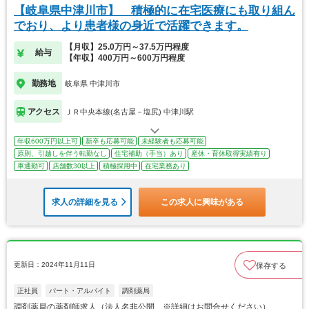
【岐阜県中津川市】 積極的に在宅医療にも取り組ん
でおり、より患者様の身近で活躍できます。
【月収】25.0万円～37.5万円程度
給与
【年収】400万円～600万円程度
勤務地
岐阜県 中津川市
アクセス
ＪＲ中央本線(名古屋－塩尻) 中津川駅
年収600万円以上可
新卒も応募可能
未経験者も応募可能
原則、引越しを伴う転勤なし
住宅補助（手当）あり
産休・育休取得実績有り
車通勤可
店舗数30以上
積極採用中
在宅業務あり
求人の詳細を見る
この求人に興味がある
更新日：2024年11月11日
保存する
正社員
パート・アルバイト
調剤薬局
調剤薬局の薬剤師求人（法人名非公開 ※詳細はお問合せください）