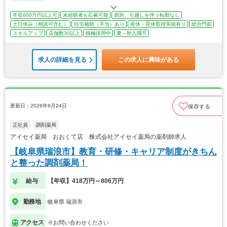
年収600万円以上可
未経験者も応募可能
原則、引越しを伴う転勤なし
土日休み（相談可含む）
住宅補助（手当）あり
産休・育休取得実績有り
総合門前
スキルアップ
店舗数30以上
積極採用中
夏～秋入職可
求人の詳細を見る
この求人に興味がある
更新日：2026年6月24日
保存する
正社員
調剤薬局
アイセイ薬局 おおくて店 株式会社アイセイ薬局の薬剤師求人
【岐阜県瑞浪市】教育・研修・キャリア制度がきちん
と整った調剤薬局！
給与
【年収】418万円～806万円
勤務地
岐阜県 瑞浪市
アクセス
※お問い合わせください