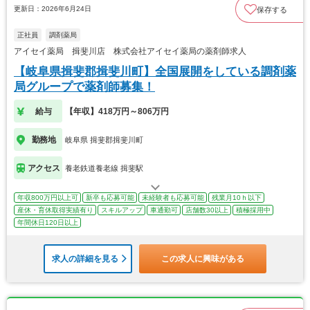
更新日：2026年6月24日
保存する
正社員
調剤薬局
アイセイ薬局 揖斐川店 株式会社アイセイ薬局の薬剤師求人
【岐阜県揖斐郡揖斐川町】全国展開をしている調剤薬
局グループで薬剤師募集！
給与
【年収】418万円～806万円
勤務地
岐阜県 揖斐郡揖斐川町
アクセス
養老鉄道養老線 揖斐駅
年収800万円以上可
新卒も応募可能
未経験者も応募可能
残業月10ｈ以下
産休・育休取得実績有り
スキルアップ
車通勤可
店舗数30以上
積極採用中
年間休日120日以上
求人の詳細を見る
この求人に興味がある