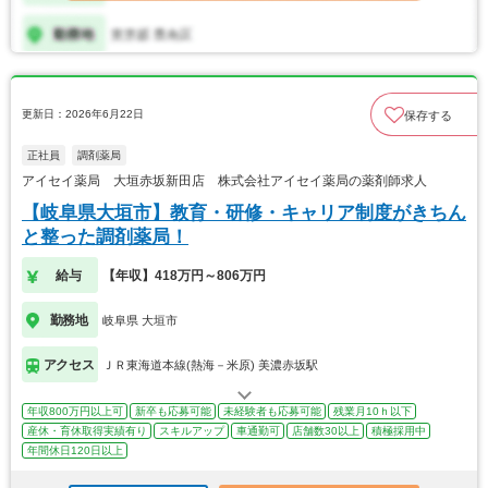
更新日：2026年6月22日
保存する
正社員
調剤薬局
アイセイ薬局 大垣赤坂新田店 株式会社アイセイ薬局の薬剤師求人
【岐阜県大垣市】教育・研修・キャリア制度がきちん
と整った調剤薬局！
給与
【年収】418万円～806万円
勤務地
岐阜県 大垣市
アクセス
ＪＲ東海道本線(熱海－米原) 美濃赤坂駅
年収800万円以上可
新卒も応募可能
未経験者も応募可能
残業月10ｈ以下
産休・育休取得実績有り
スキルアップ
車通勤可
店舗数30以上
積極採用中
年間休日120日以上