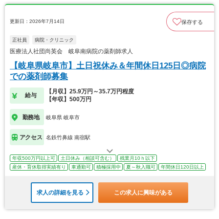
更新日：2026年7月14日
保存する
正社員
病院・クリニック
医療法人社団尚英会 岐阜南病院の薬剤師求人
【岐阜県岐阜市】土日祝休み＆年間休日125日◎病院
での薬剤師募集
【月収】25.9万円～35.7万円程度
給与
【年収】500万円
勤務地
岐阜県 岐阜市
アクセス
名鉄竹鼻線 南宿駅
年収500万円以上可
土日休み（相談可含む）
残業月10ｈ以下
産休・育休取得実績有り
車通勤可
積極採用中
夏～秋入職可
年間休日120日以上
求人の詳細を見る
この求人に興味がある