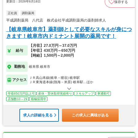
更新日：2026年6月18日
保存する
正社員
調剤薬局
平成調剤薬局 八代店 株式会社平成調剤薬局の薬剤師求人
【岐阜県岐阜市】薬剤師として必要なスキルが身につ
きます！岐阜市内ドミナント展開の薬局です！
【月収】27.0万円～37.0万円
給与
【年収】430万円～650万円
【時給】1,500円～2,000円
勤務地
岐阜県 岐阜市
ＪＲ高山本線(岐阜－猪谷) 岐阜駅
アクセス
ＪＲ東海道本線(熱海－米原) 岐阜駅…ほか
年収650万円以上可
産休・育休取得実績有り
スキルアップ
車通勤可
店舗数10～29
積極採用中
求人の詳細を見る
この求人に興味がある