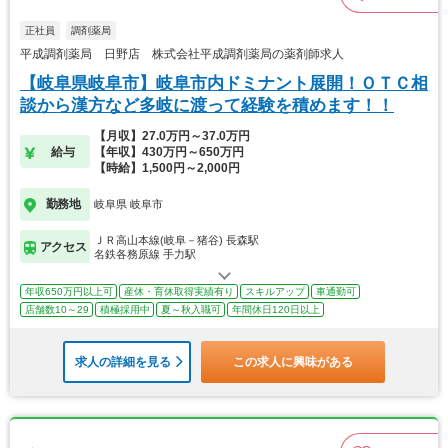
正社員
調剤薬局
平成調剤薬局 日野店 株式会社平成調剤薬局の薬剤師求人
【岐阜県岐阜市】岐阜市内ドミナント展開！ＯＴＣ相
談から漢方など多岐に渡って経験を積めます！！
【月収】27.0万円～37.0万円
給与
【年収】430万円～650万円
【時給】1,500円～2,000円
勤務地
岐阜県 岐阜市
ＪＲ高山本線(岐阜－猪谷) 長森駅
アクセス
名鉄各務原線 手力駅
年収650万円以上可
産休・育休取得実績有り
スキルアップ
車通勤可
店舗数10～29
積極採用中
夏～秋入職可
年間休日120日以上
求人の詳細を見る
この求人に興味がある