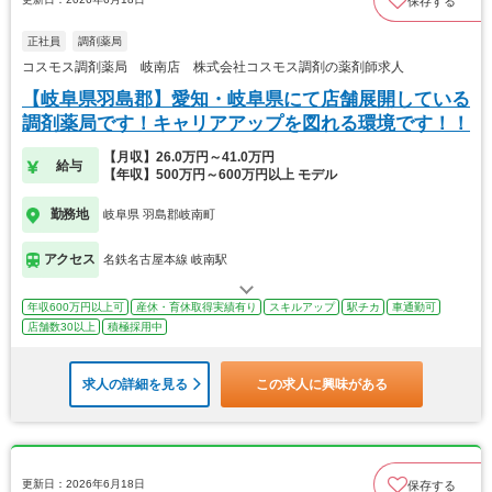
保存する
正社員
調剤薬局
コスモス調剤薬局 岐南店 株式会社コスモス調剤の薬剤師求人
【岐阜県羽島郡】愛知・岐阜県にて店舗展開している
調剤薬局です！キャリアアップを図れる環境です！！
【月収】26.0万円～41.0万円
給与
【年収】500万円～600万円以上 モデル
勤務地
岐阜県 羽島郡岐南町
アクセス
名鉄名古屋本線 岐南駅
年収600万円以上可
産休・育休取得実績有り
スキルアップ
駅チカ
車通勤可
店舗数30以上
積極採用中
求人の詳細を見る
この求人に興味がある
更新日：2026年6月18日
保存する