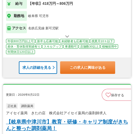
給与
【年収】418万円～806万円
勤務地
岐阜県 可児市
アクセス
名鉄広見線 新可児駅
年収800万円以上可
新卒も応募可能
未経験者も応募可能
残業月10ｈ以下
産休・育休取得実績有り
スキルアップ
車通勤可
店舗数30以上
積極採用中
年間休日120日以上
求人の詳細を見る
この求人に興味がある
更新日：2026年6月22日
保存する
正社員
調剤薬局
アイセイ薬局 きたの店 株式会社アイセイ薬局の薬剤師求人
【岐阜県中津川市】教育・研修・キャリア制度がきち
んと整った調剤薬局！