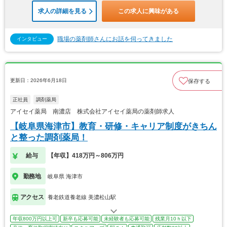
求人の詳細を見る
この求人に興味がある
職場の薬剤師さんにお話を伺ってきました
インタビュー
更新日：2026年6月18日
保存する
正社員
調剤薬局
アイセイ薬局 南濃店 株式会社アイセイ薬局の薬剤師求人
【岐阜県海津市】教育・研修・キャリア制度がきちん
と整った調剤薬局！
給与
【年収】418万円～806万円
勤務地
岐阜県 海津市
アクセス
養老鉄道養老線 美濃松山駅
年収800万円以上可
新卒も応募可能
未経験者も応募可能
残業月10ｈ以下