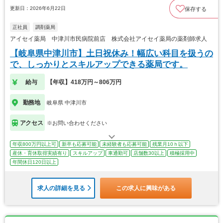
更新日：2026年6月22日
保存する
正社員
調剤薬局
アイセイ薬局 中津川市民病院前店 株式会社アイセイ薬局の薬剤師求人
【岐阜県中津川市】土日祝休み！幅広い科目を扱うの
で、しっかりとスキルアップできる薬局です。
給与
【年収】418万円～806万円
勤務地
岐阜県 中津川市
アクセス
※お問い合わせください
年収800万円以上可
新卒も応募可能
未経験者も応募可能
残業月10ｈ以下
産休・育休取得実績有り
スキルアップ
車通勤可
店舗数30以上
積極採用中
年間休日120日以上
求人の詳細を見る
この求人に興味がある