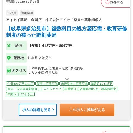
更新日：2026年6月24日
保存する
正社員
調剤薬局
アイセイ薬局 金岡店 株式会社アイセイ薬局の薬剤師求人
【岐阜県多治見市】複数科目の処方箋応需・教育研修
制度の整った調剤薬局
給与
【年収】418万円～806万円
勤務地
岐阜県 多治見市
ＪＲ中央本線(名古屋－塩尻) 多治見駅
アクセス
ＪＲ太多線 多治見駅
年収800万円以上可
新卒も応募可能
未経験者も応募可能
残業月10ｈ以下
産休・育休取得実績有り
スキルアップ
車通勤可
店舗数30以上
積極採用中
年間休日120日以上
求人の詳細を見る
この求人に興味がある