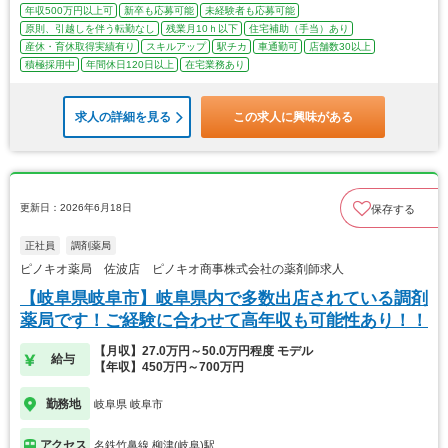
年収500万円以上可
新卒も応募可能
未経験者も応募可能
原則、引越しを伴う転勤なし
残業月10ｈ以下
住宅補助（手当）あり
産休・育休取得実績有り
スキルアップ
駅チカ
車通勤可
店舗数30以上
積極採用中
年間休日120日以上
在宅業務あり
求人の詳細を見る
この求人に興味がある
更新日：2026年6月18日
保存する
正社員
調剤薬局
ピノキオ薬局 佐波店 ピノキオ商事株式会社の薬剤師求人
【岐阜県岐阜市】岐阜県内で多数出店されている調剤
薬局です！ご経験に合わせて高年収も可能性あり！！
【月収】27.0万円～50.0万円程度 モデル
給与
【年収】450万円～700万円
勤務地
岐阜県 岐阜市
アクセス
名鉄竹鼻線 柳津(岐阜)駅