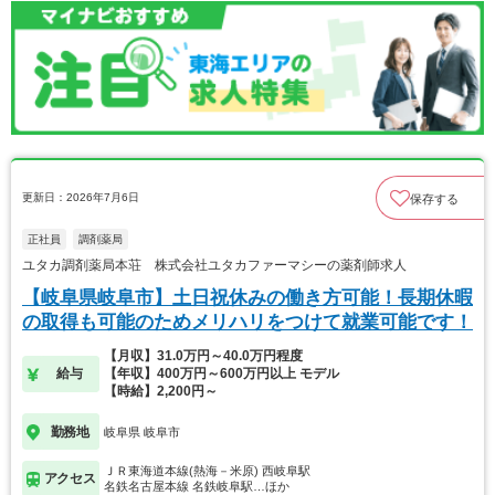
更新日：2026年7月6日
保存する
正社員
調剤薬局
ユタカ調剤薬局本荘 株式会社ユタカファーマシーの薬剤師求人
【岐阜県岐阜市】土日祝休みの働き方可能！長期休暇
の取得も可能のためメリハリをつけて就業可能です！
【月収】31.0万円～40.0万円程度
給与
【年収】400万円～600万円以上 モデル
【時給】2,200円～
勤務地
岐阜県 岐阜市
ＪＲ東海道本線(熱海－米原) 西岐阜駅
アクセス
名鉄名古屋本線 名鉄岐阜駅…ほか