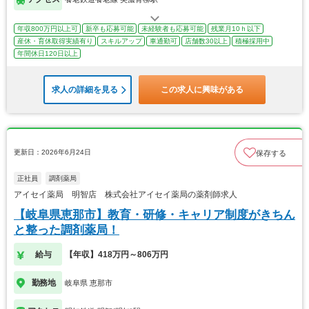
年収800万円以上可
新卒も応募可能
未経験者も応募可能
残業月10ｈ以下
産休・育休取得実績有り
スキルアップ
車通勤可
店舗数30以上
積極採用中
年間休日120日以上
求人の詳細を見る
この求人に興味がある
更新日：2026年6月24日
保存する
正社員
調剤薬局
アイセイ薬局 明智店 株式会社アイセイ薬局の薬剤師求人
【岐阜県恵那市】教育・研修・キャリア制度がきちん
と整った調剤薬局！
給与
【年収】418万円～806万円
勤務地
岐阜県 恵那市