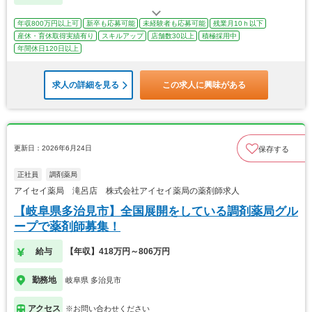
年収800万円以上可
新卒も応募可能
未経験者も応募可能
残業月10ｈ以下
産休・育休取得実績有り
スキルアップ
店舗数30以上
積極採用中
年間休日120日以上
求人の詳細を見る
この求人に興味がある
更新日：2026年6月24日
保存する
正社員
調剤薬局
アイセイ薬局 滝呂店 株式会社アイセイ薬局の薬剤師求人
【岐阜県多治見市】全国展開をしている調剤薬局グル
ープで薬剤師募集！
給与
【年収】418万円～806万円
勤務地
岐阜県 多治見市
アクセス
※お問い合わせください