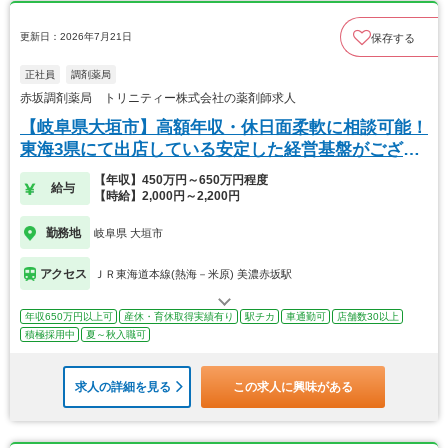
更新日：2026年7月21日
保存する
正社員
調剤薬局
赤坂調剤薬局 トリニティー株式会社の薬剤師求人
【岐阜県大垣市】高額年収・休日面柔軟に相談可能！
東海3県にて出店している安定した経営基盤がござい
ます
【年収】450万円～650万円程度
給与
【時給】2,000円～2,200円
勤務地
岐阜県 大垣市
アクセス
ＪＲ東海道本線(熱海－米原) 美濃赤坂駅
年収650万円以上可
産休・育休取得実績有り
駅チカ
車通勤可
店舗数30以上
積極採用中
夏～秋入職可
求人の詳細を見る
この求人に興味がある