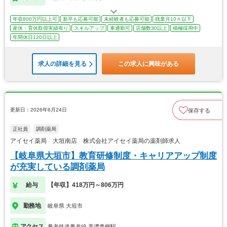
年収800万円以上可
新卒も応募可能
未経験者も応募可能
残業月10ｈ以下
産休・育休取得実績有り
スキルアップ
車通勤可
店舗数30以上
積極採用中
年間休日120日以上
求人の詳細を見る
この求人に興味がある
更新日：2026年6月24日
保存する
正社員
調剤薬局
アイセイ薬局 大垣南店 株式会社アイセイ薬局の薬剤師求人
【岐阜県大垣市】教育研修制度・キャリアアップ制度
が充実している調剤薬局
給与
【年収】418万円～806万円
勤務地
岐阜県 大垣市
アクセス
養老鉄道養老線 美濃青柳駅