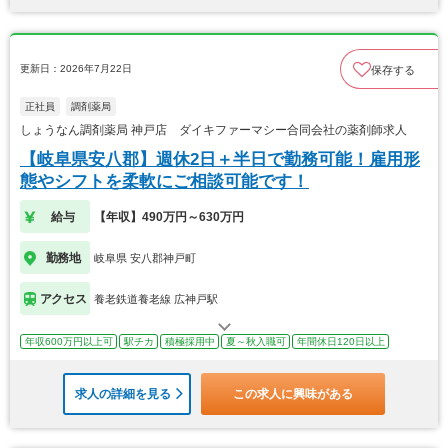
更新日：2026年7月22日
保存する
正社員
調剤薬局
しょうなん調剤薬局 神戸店 ダイキファーマシー合同会社の薬剤師求人
【岐阜県安八郡】週休2日＋半日で勤務可能！雇用形
態やシフトを柔軟にご相談可能です！
給与
【年収】490万円～630万円
勤務地
岐阜県 安八郡神戸町
アクセス
養老鉄道養老線 広神戸駅
年収600万円以上可
駅チカ
積極採用中
夏～秋入職可
年間休日120日以上
求人の詳細を見る
この求人に興味がある