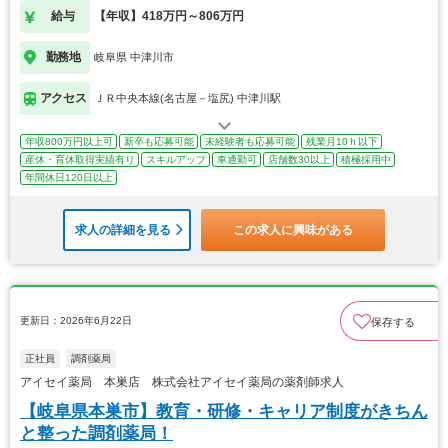
給与
【年収】418万円～806万円
勤務地
岐阜県 中津川市
アクセス
ＪＲ中央本線(名古屋－塩尻) 中津川駅
年収800万円以上可
新卒も応募可能
未経験者も応募可能
残業月10ｈ以下
産休・育休取得実績有り
スキルアップ
車通勤可
店舗数30以上
積極採用中
年間休日120日以上
求人の詳細を見る
この求人に興味がある
更新日：2026年6月22日
保存する
正社員
調剤薬局
アイセイ薬局 本巣店 株式会社アイセイ薬局の薬剤師求人
【岐阜県本巣市】教育・研修・キャリア制度がきちん
と整った調剤薬局！