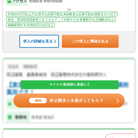
アクセス
明知鉄道 明智(明知)駅
年収800万円以上可
新卒も応募可能
未経験者も応募可能
残業月10ｈ以下
産休・育休取得実績有り
スキルアップ
駅チカ
車通勤可
店舗数30以上
積極採用中
年間休日120日以上
求人の詳細を見る
この求人に興味がある