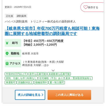
更新日：2026年7月21日
保存する
正社員
調剤薬局
バイパス調剤薬局 トリニティー株式会社の薬剤師求人
【岐阜県大垣市】年収700万円程度も相談可能！東海
圏に展開する地域密着型の調剤薬局です
【年収】450万円～650万円程度
給与
【時給】2,000円～2,200円
勤務地
岐阜県 大垣市
ＪＲ東海道本線(熱海－米原) 大垣駅
アクセス
樽見鉄道 大垣駅…ほか
年収650万円以上可
新卒も応募可能
未経験者も応募可能
原則、引越しを伴う転勤なし
住宅補助（手当）あり
産休・育休取得実績有り
車通勤可
店舗数30以上
積極採用中
夏～秋入職可
求人の詳細を見る
この求人に興味がある