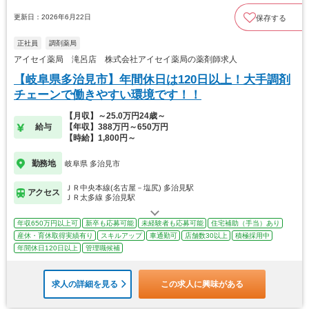
更新日：2026年6月22日
保存する
正社員
調剤薬局
アイセイ薬局 滝呂店 株式会社アイセイ薬局の薬剤師求人
【岐阜県多治見市】年間休日は120日以上！大手調剤
チェーンで働きやすい環境です！！
【月収】～25.0万円24歳～
給与
【年収】388万円～650万円
【時給】1,800円～
勤務地
岐阜県 多治見市
ＪＲ中央本線(名古屋－塩尻) 多治見駅
アクセス
ＪＲ太多線 多治見駅
年収650万円以上可
新卒も応募可能
未経験者も応募可能
住宅補助（手当）あり
産休・育休取得実績有り
スキルアップ
車通勤可
店舗数30以上
積極採用中
年間休日120日以上
管理職候補
求人の詳細を見る
この求人に興味がある