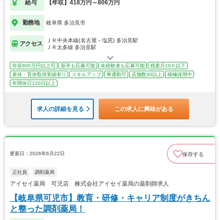
給与
【年収】418万円～806万円
勤務地
岐阜県 多治見市
ＪＲ中央本線(名古屋－塩尻) 多治見駅
アクセス
ＪＲ太多線 多治見駅
年収800万円以上可
新卒も応募可能
未経験者も応募可能
残業月10ｈ以下
産休・育休取得実績有り
スキルアップ
車通勤可
店舗数30以上
積極採用中
年間休日120日以上
求人の詳細を見る
この求人に興味がある
更新日：2026年6月22日
保存する
正社員
調剤薬局
アイセイ薬局 可児店 株式会社アイセイ薬局の薬剤師求人
【岐阜県可児市】教育・研修・キャリア制度がきちん
と整った調剤薬局！