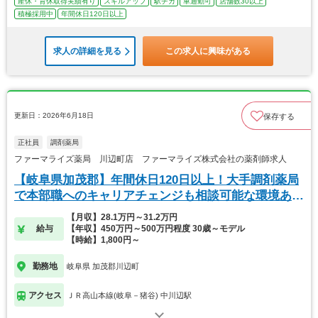
産休・育休取得実績有り
スキルアップ
駅チカ
車通勤可
店舗数30以上
積極採用中
年間休日120日以上
求人の詳細を見る
この求人に興味がある
更新日：2026年6月18日
保存する
正社員
調剤薬局
ファーマライズ薬局 川辺町店 ファーマライズ株式会社の薬剤師求人
【岐阜県加茂郡】年間休日120日以上！大手調剤薬局
で本部職へのキャリアチェンジも相談可能な環境あ
り！
【月収】28.1万円～31.2万円
給与
【年収】450万円～500万円程度 30歳～モデル
【時給】1,800円～
勤務地
岐阜県 加茂郡川辺町
アクセス
ＪＲ高山本線(岐阜－猪谷) 中川辺駅