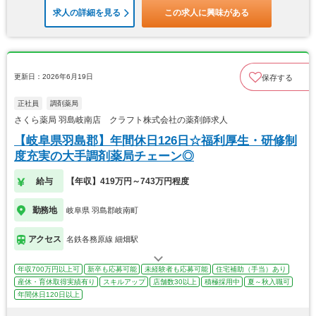
求人の詳細を見る
この求人に興味がある
更新日：2026年6月19日
保存する
正社員
調剤薬局
さくら薬局 羽島岐南店 クラフト株式会社の薬剤師求人
【岐阜県羽島郡】年間休日126日☆福利厚生・研修制
度充実の大手調剤薬局チェーン◎
給与
【年収】419万円～743万円程度
勤務地
岐阜県 羽島郡岐南町
アクセス
名鉄各務原線 細畑駅
年収700万円以上可
新卒も応募可能
未経験者も応募可能
住宅補助（手当）あり
産休・育休取得実績有り
スキルアップ
店舗数30以上
積極採用中
夏～秋入職可
年間休日120日以上