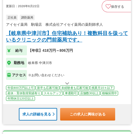
更新日：2026年6月22日
保存する
正社員
調剤薬局
アイセイ薬局 駒場店 株式会社アイセイ薬局の薬剤師求人
【岐阜県中津川市】住宅補助あり！複数科目を扱って
いるクリニックの門前薬局です。
給与
【年収】418万円～806万円
勤務地
岐阜県 中津川市
アクセス
※お問い合わせください
年収800万円以上可
新卒も応募可能
未経験者も応募可能
残業月10ｈ以下
産休・育休取得実績有り
スキルアップ
車通勤可
店舗数30以上
積極採用中
年間休日120日以上
求人の詳細を見る
この求人に興味がある