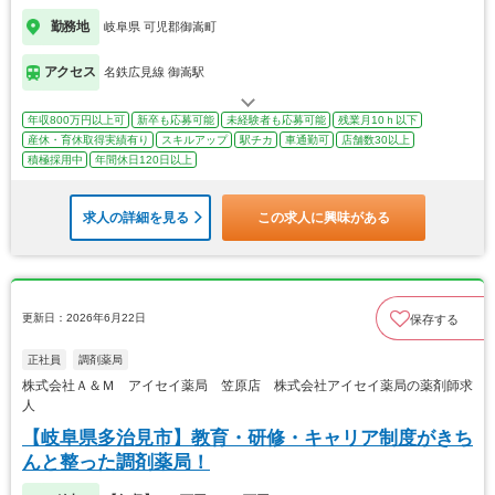
勤務地
岐阜県 可児郡御嵩町
アクセス
名鉄広見線 御嵩駅
年収800万円以上可
新卒も応募可能
未経験者も応募可能
残業月10ｈ以下
産休・育休取得実績有り
スキルアップ
駅チカ
車通勤可
店舗数30以上
積極採用中
年間休日120日以上
求人の詳細を見る
この求人に興味がある
更新日：2026年6月22日
保存する
正社員
調剤薬局
株式会社Ａ＆Ｍ アイセイ薬局 笠原店 株式会社アイセイ薬局の薬剤師求
人
【岐阜県多治見市】教育・研修・キャリア制度がきち
んと整った調剤薬局！