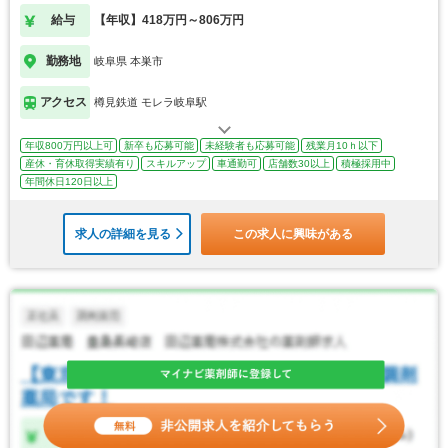
給与
【年収】418万円～806万円
勤務地
岐阜県 本巣市
アクセス
樽見鉄道 モレラ岐阜駅
年収800万円以上可
新卒も応募可能
未経験者も応募可能
残業月10ｈ以下
産休・育休取得実績有り
スキルアップ
車通勤可
店舗数30以上
積極採用中
年間休日120日以上
求人の詳細を見る
この求人に興味がある