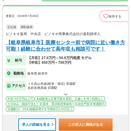
更新日：2026年7月29日
保存する
正社員
調剤薬局
ピノキオ薬局 中央店 ピノキオ商事株式会社の薬剤師求人
【岐阜県岐阜市】医療センター前で病院に近い働き方
可能！経験に合わせて高年収も相談可です！
【月収】27.0万円～50.0万円程度 モデル
給与
【年収】450万円～700万円
勤務地
岐阜県 岐阜市
ＪＲ高山本線(岐阜－猪谷) 長森駅
アクセス
名鉄各務原線 切通駅
年収700万円以上可
未経験者も応募可能
原則、引越しを伴う転勤なし
土日休み（相談可含む）
産休・育休取得実績有り
総合門前
車通勤可
店舗数10～29
積極採用中
年間休日120日以上
求人の詳細を見る
この求人に興味がある