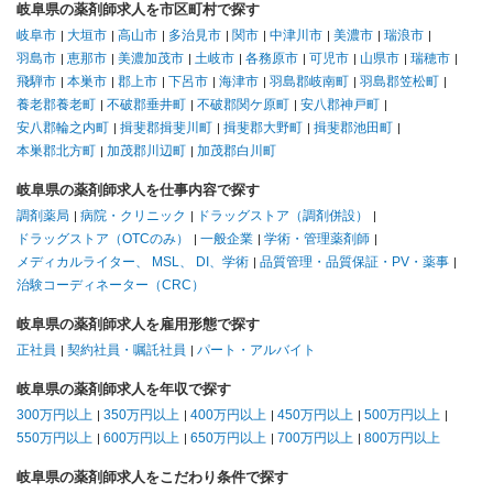
岐阜県の薬剤師求人を市区町村で探す
岐阜市
大垣市
高山市
多治見市
関市
中津川市
美濃市
瑞浪市
羽島市
恵那市
美濃加茂市
土岐市
各務原市
可児市
山県市
瑞穂市
飛騨市
本巣市
郡上市
下呂市
海津市
羽島郡岐南町
羽島郡笠松町
養老郡養老町
不破郡垂井町
不破郡関ケ原町
安八郡神戸町
安八郡輪之内町
揖斐郡揖斐川町
揖斐郡大野町
揖斐郡池田町
本巣郡北方町
加茂郡川辺町
加茂郡白川町
岐阜県の薬剤師求人を仕事内容で探す
調剤薬局
病院・クリニック
ドラッグストア（調剤併設）
ドラッグストア（OTCのみ）
一般企業
学術・管理薬剤師
メディカルライター、 MSL、 DI、学術
品質管理・品質保証・PV・薬事
治験コーディネーター（CRC）
岐阜県の薬剤師求人を雇用形態で探す
正社員
契約社員・嘱託社員
パート・アルバイト
岐阜県の薬剤師求人を年収で探す
300万円以上
350万円以上
400万円以上
450万円以上
500万円以上
550万円以上
600万円以上
650万円以上
700万円以上
800万円以上
岐阜県の薬剤師求人をこだわり条件で探す