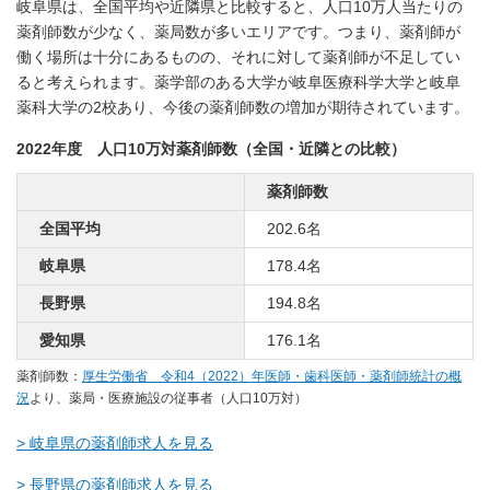
岐阜県は、全国平均や近隣県と比較すると、人口10万人当たりの
薬剤師数が少なく、薬局数が多いエリアです。つまり、薬剤師が
働く場所は十分にあるものの、それに対して薬剤師が不足してい
ると考えられます。薬学部のある大学が岐阜医療科学大学と岐阜
薬科大学の2校あり、今後の薬剤師数の増加が期待されています。
2022年度 人口10万対薬剤師数（全国・近隣との比較）
薬剤師数
全国平均
202.6名
岐阜県
178.4名
長野県
194.8名
愛知県
176.1名
薬剤師数：
厚生労働省 令和4（2022）年医師・歯科医師・薬剤師統計の概
況
より、薬局・医療施設の従事者（人口10万対）
> 岐阜県の薬剤師求人を見る
> 長野県の薬剤師求人を見る