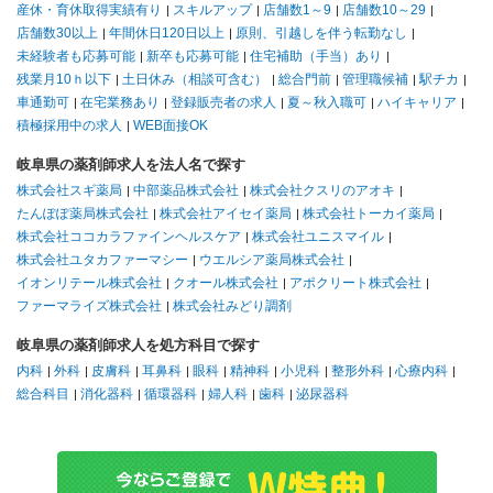
産休・育休取得実績有り
スキルアップ
店舗数1～9
店舗数10～29
店舗数30以上
年間休日120日以上
原則、引越しを伴う転勤なし
未経験者も応募可能
新卒も応募可能
住宅補助（手当）あり
残業月10ｈ以下
土日休み（相談可含む）
総合門前
管理職候補
駅チカ
車通勤可
在宅業務あり
登録販売者の求人
夏～秋入職可
ハイキャリア
積極採用中の求人
WEB面接OK
岐阜県の薬剤師求人を法人名で探す
株式会社スギ薬局
中部薬品株式会社
株式会社クスリのアオキ
たんぽぽ薬局株式会社
株式会社アイセイ薬局
株式会社トーカイ薬局
株式会社ココカラファインヘルスケア
株式会社ユニスマイル
株式会社ユタカファーマシー
ウエルシア薬局株式会社
イオンリテール株式会社
クオール株式会社
アポクリート株式会社
ファーマライズ株式会社
株式会社みどり調剤
岐阜県の薬剤師求人を処方科目で探す
内科
外科
皮膚科
耳鼻科
眼科
精神科
小児科
整形外科
心療内科
総合科目
消化器科
循環器科
婦人科
歯科
泌尿器科