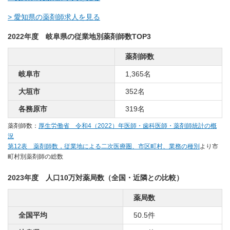
> 愛知県の薬剤師求人を見る
2022年度 岐阜県の従業地別薬剤師数TOP3
薬剤師数
岐阜市
1,365名
大垣市
352名
各務原市
319名
薬剤師数：
厚生労働省 令和4（2022）年医師・歯科医師・薬剤師統計の概
況
第12表 薬剤師数，従業地による二次医療圏、市区町村、業務の種別
より市
町村別薬剤師の総数
2023年度 人口10万対薬局数（全国・近隣との比較）
薬局数
全国平均
50.5件