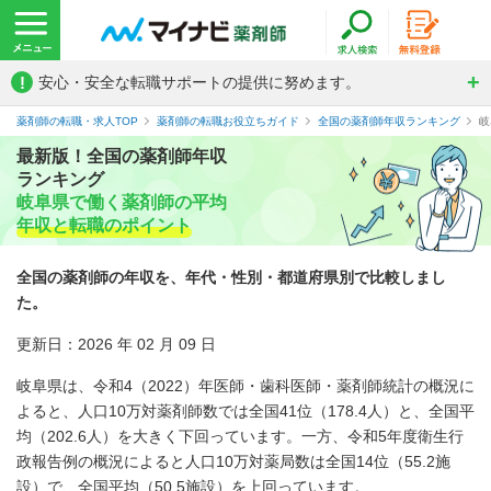
!
安心・安全な転職サポートの提供に努めます。
薬剤師の転職・求人TOP
薬剤師の転職お役立ちガイド
全国の薬剤師年収ランキング
岐
最新版！全国の薬剤師年収
ランキング
岐阜県で働く薬剤師の平均
年収と転職のポイント
全国の薬剤師の年収を、年代・性別・都道府県別で比較しまし
た。
更新日：2026 年 02 月 09 日
岐阜県は、令和4（2022）年医師・歯科医師・薬剤師統計の概況に
よると、人口10万対薬剤師数では全国41位（178.4人）と、全国平
均（202.6人）を大きく下回っています。一方、令和5年度衛生行
政報告例の概況によると人口10万対薬局数は全国14位（55.2施
設）で、全国平均（50.5施設）を上回っています。