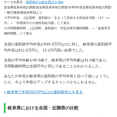
データ出典元：
政府統計の総合窓口 e-Stat
賃金構造基本統計調査/賃金構造基本統計調査/令和6年賃金構造基本統計調査/
一般労働者/都道府県別より
※平均年収：上記資料、薬剤師の「きまって支給する現金給与額」×12（ヵ
月）＋「年間賞与その他特別給与額」にて算出
※月間勤務時間：上記資料、薬剤師の「所定内実労働時間数」＋「超過実労
働時間数」にて算出
全国の薬剤師平均年収が599.3万円なのに対し、岐阜県の薬剤師平
均年収は611.6万円と、12.3万円高い結果でした。
全国の平均年齢が40.9歳で、岐阜県の平均年齢は41.9歳であり、
月間勤務時間は全国平均と同じであることがわかりました。
あなたの年収が岐阜県の薬剤師の平均年収と比べて低いようでし
たら、今より年収がアップするチャンスかもしれません。
> 岐阜県で年収550万円以上の薬剤師求人を見る
岐阜県における全国・近隣県の比較