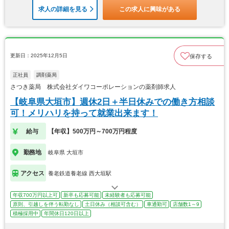
求人の詳細を見る
この求人に興味がある
更新日：2025年12月5日
保存する
正社員
調剤薬局
さつき薬局 株式会社ダイワコーポレーションの薬剤師求人
【岐阜県大垣市】週休2日＋半日休みでの働き方相談
可！メリハリを持って就業出来ます！
給与
【年収】500万円～700万円程度
勤務地
岐阜県 大垣市
アクセス
養老鉄道養老線 西大垣駅
年収700万円以上可
新卒も応募可能
未経験者も応募可能
原則、引越しを伴う転勤なし
土日休み（相談可含む）
車通勤可
店舗数1～9
積極採用中
年間休日120日以上