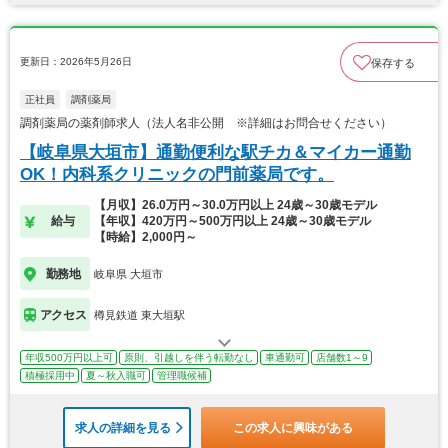
更新日：2026年5月26日
保存する
正社員
調剤薬局
調剤薬局の薬剤師求人（法人名非公開 ※詳細はお問合せください）
【岐阜県大垣市】通勤便利な駅チカ＆マイカー通勤
OK！内科系クリニックの門前薬局です。
【月収】26.0万円～30.0万円以上 24歳～30歳モデル
給与
【年収】420万円～500万円以上 24歳～30歳モデル
【時給】2,000円～
勤務地
岐阜県 大垣市
アクセス
樽見鉄道 東大垣駅
年収500万円以上可
原則、引越しを伴う転勤なし
車通勤可
店舗数1～9
積極採用中
夏～秋入職可
管理職候補
求人の詳細を見る
この求人に興味がある