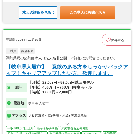
求人の詳細を見る
この求人に興味がある
更新日：2024年11月19日
保存する
正社員
調剤薬局
調剤薬局の薬剤師求人（法人名非公開 ※詳細はお問合せください）
【岐阜県大垣市】 意欲のある方をしっかりバックア
ップ！キャリアアップしたい方、歓迎します。
【月収】28.0万円～53.0万円以上 モデル
給与
【年収】400万円～700万円程度 モデル
【時給】1,800円～2,000円
勤務地
岐阜県 大垣市
アクセス
ＪＲ東海道本線(熱海－米原) 美濃赤坂駅
年収700万円以上可
新卒も応募可能
未経験者も応募可能
原則、引越しを伴う転勤なし
住宅補助（手当）あり
スキルアップ
車通勤可