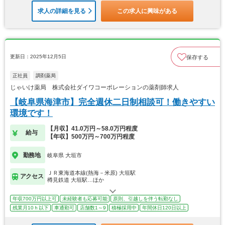
求人の詳細を見る
この求人に興味がある
更新日：2025年12月5日
保存する
正社員
調剤薬局
じゃいけ薬局 株式会社ダイワコーポレーションの薬剤師求人
【岐阜県海津市】完全週休二日制相談可！働きやすい
環境です！
【月収】41.0万円～58.0万円程度
給与
【年収】500万円～700万円程度
勤務地
岐阜県 大垣市
ＪＲ東海道本線(熱海－米原) 大垣駅
アクセス
樽見鉄道 大垣駅…ほか
年収700万円以上可
未経験者も応募可能
原則、引越しを伴う転勤なし
残業月10ｈ以下
車通勤可
店舗数1～9
積極採用中
年間休日120日以上