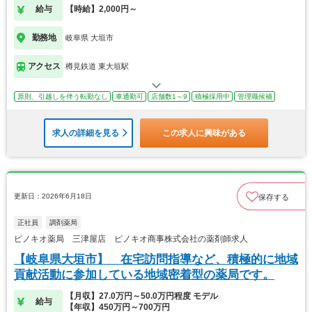
給与
【時給】2,000円～
勤務地
岐阜県 大垣市
アクセス
樽見鉄道 東大垣駅
原則、引越しを伴う転勤なし
車通勤可
店舗数1～9
積極採用中
管理職候補
求人の詳細を見る
この求人に興味がある
更新日：2026年6月18日
保存する
正社員
調剤薬局
ピノキオ薬局 三津屋店 ピノキオ商事株式会社の薬剤師求人
【岐阜県大垣市】 在宅訪問指導など、積極的に地域
貢献活動に参加している地域密着型の薬局です。
【月収】27.0万円～50.0万円程度 モデル
給与
【年収】450万円～700万円