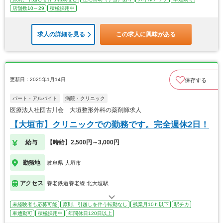
店舗数10～29
積極採用中
求人の詳細を見る
この求人に興味がある
更新日：2025年1月14日
保存する
パート・アルバイト
病院・クリニック
医療法人社団古川会 大垣整形外科の薬剤師求人
【大垣市】クリニックでの勤務です。完全週休2日！
給与
【時給】2,500円～3,000円
勤務地
岐阜県 大垣市
アクセス
養老鉄道養老線 北大垣駅
未経験者も応募可能
原則、引越しを伴う転勤なし
残業月10ｈ以下
駅チカ
車通勤可
積極採用中
年間休日120日以上