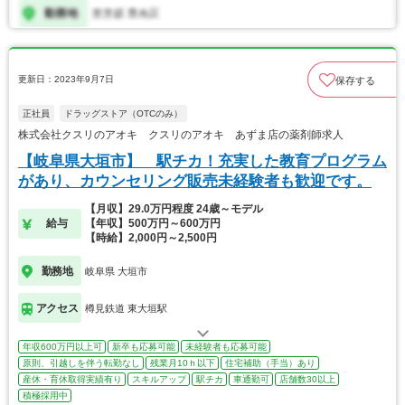
更新日：2023年9月7日
保存する
正社員
ドラッグストア（OTCのみ）
株式会社クスリのアオキ クスリのアオキ あずま店の薬剤師求人
【岐阜県大垣市】 駅チカ！充実した教育プログラム
があり、カウンセリング販売未経験者も歓迎です。
【月収】29.0万円程度 24歳～モデル
給与
【年収】500万円～600万円
【時給】2,000円～2,500円
勤務地
岐阜県 大垣市
アクセス
樽見鉄道 東大垣駅
年収600万円以上可
新卒も応募可能
未経験者も応募可能
原則、引越しを伴う転勤なし
残業月10ｈ以下
住宅補助（手当）あり
産休・育休取得実績有り
スキルアップ
駅チカ
車通勤可
店舗数30以上
積極採用中