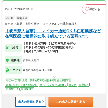
更新日：2024年11月11日
保存する
正社員
調剤薬局
かさぬい薬局 有限会社セイコーファルマの薬剤師求人
【岐阜県大垣市】 マイカー通勤OK！在宅業務など
在宅医療に積極的に取り組んでいる薬局です。
【月収】41.0万円～58.0万円程度 モデル
給与
【年収】450万円～700万円程度 モデル
【時給】2,000円～3,000円
勤務地
岐阜県 大垣市
アクセス
養老鉄道養老線 北大垣駅
年収700万円以上可
新卒も応募可能
未経験者も応募可能
原則、引越しを伴う転勤なし
産休・育休取得実績有り
駅チカ
車通勤可
店舗数1～9
積極採用中
求人の詳細を見る
この求人に興味がある