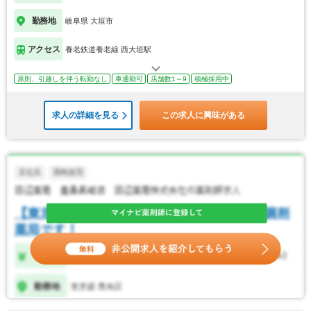
勤務地
岐阜県 大垣市
アクセス
養老鉄道養老線 西大垣駅
原則、引越しを伴う転勤なし
車通勤可
店舗数1～9
積極採用中
求人の詳細を見る
この求人に興味がある