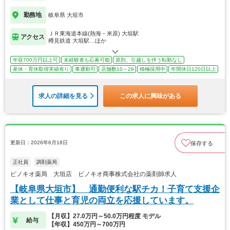
勤務地
岐阜県 大垣市
ＪＲ東海道本線(熱海－米原) 大垣駅
アクセス
樽見鉄道 大垣駅…ほか
年収700万円以上可
未経験者も応募可能
原則、引越しを伴う転勤なし
産休・育休取得実績有り
車通勤可
店舗数10～29
積極採用中
年間休日120日以上
求人の詳細を見る
この求人に興味がある
更新日：2026年6月18日
保存する
正社員
調剤薬局
ピノキオ薬局 大垣店 ピノキオ商事株式会社の薬剤師求人
【岐阜県大垣市】 通勤便利な駅チカ！子育て支援企
業として仕事と育児の両立を応援しています。
【月収】27.0万円～50.0万円程度 モデル
給与
【年収】450万円～700万円