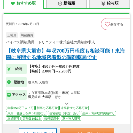
おすすめ順
新着順
給与順
更新日：2026年7月21日
保存する
正社員
調剤薬局
バイパス調剤薬局 トリニティー株式会社の薬剤師求人
【岐阜県大垣市】年収700万円程度も相談可能！東海
圏に展開する地域密着型の調剤薬局です
【年収】450万円～650万円程度
給与
【時給】2,000円～2,200円
勤務地
岐阜県 大垣市
ＪＲ東海道本線(熱海－米原) 大垣駅
アクセス
樽見鉄道 大垣駅…ほか
年収650万円以上可
新卒も応募可能
未経験者も応募可能
原則、引越しを伴う転勤なし
住宅補助（手当）あり
産休・育休取得実績有り
車通勤可
店舗数30以上
積極採用中
夏～秋入職可