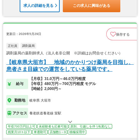
求人の詳細を見る
この求人に興味がある
更新日：2026年5月29日
保存する
正社員
調剤薬局
調剤薬局の薬剤師求人（法人名非公開 ※詳細はお問合せください）
【岐阜県大垣市】 地域のかかりつけ薬局を目指し、
患者さま目線での運営をしている薬局です。
【月収】31.0万円～46.0万円程度
給与
【年収】480万円～700万円程度 モデル
【時給】2,000円～
勤務地
岐阜県 大垣市
アクセス
養老鉄道養老線 室駅
年収700万円以上可
未経験者も応募可能
原則、引越しを伴う転勤なし
残業月10ｈ以下
車通勤可
店舗数1～9
積極採用中