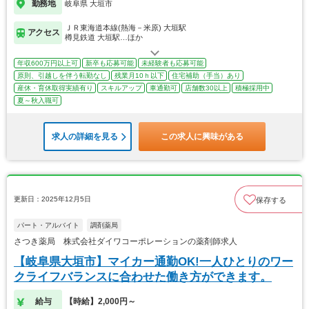
勤務地
岐阜県 大垣市
ＪＲ東海道本線(熱海－米原) 大垣駅
アクセス
樽見鉄道 大垣駅…ほか
年収600万円以上可
新卒も応募可能
未経験者も応募可能
原則、引越しを伴う転勤なし
残業月10ｈ以下
住宅補助（手当）あり
産休・育休取得実績有り
スキルアップ
車通勤可
店舗数30以上
積極採用中
夏～秋入職可
求人の詳細を見る
この求人に興味がある
更新日：2025年12月5日
保存する
パート・アルバイト
調剤薬局
さつき薬局 株式会社ダイワコーポレーションの薬剤師求人
【岐阜県大垣市】マイカー通勤OK!一人ひとりのワー
クライフバランスに合わせた働き方ができます。
給与
【時給】2,000円～