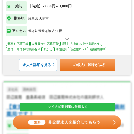
給与
【時給】2,000円～3,000円
勤務地
岐阜県 大垣市
アクセス
養老鉄道養老線 友江駅
新卒も応募可能
未経験者も応募可能
原則、引越しを伴う転勤なし
産休・育休取得実績有り
駅チカ
車通勤可
店舗数1～9
積極採用中
求人の詳細を見る
この求人に興味がある