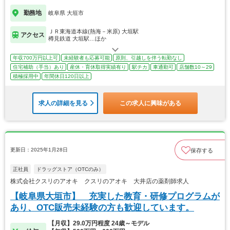
勤務地
岐阜県 大垣市
ＪＲ東海道本線(熱海－米原) 大垣駅
アクセス
樽見鉄道 大垣駅…ほか
年収700万円以上可
未経験者も応募可能
原則、引越しを伴う転勤なし
住宅補助（手当）あり
産休・育休取得実績有り
駅チカ
車通勤可
店舗数10～29
積極採用中
年間休日120日以上
求人の詳細を見る
この求人に興味がある
更新日：2025年1月28日
保存する
正社員
ドラッグストア（OTCのみ）
株式会社クスリのアオキ クスリのアオキ 大井店の薬剤師求人
【岐阜県大垣市】 充実した教育・研修プログラムが
あり、OTC販売未経験の方も歓迎しています。
【月収】29.0万円程度 24歳～モデル