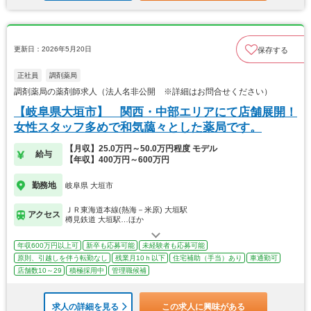
更新日：2026年5月20日
保存する
正社員
調剤薬局
調剤薬局の薬剤師求人（法人名非公開 ※詳細はお問合せください）
【岐阜県大垣市】 関西・中部エリアにて店舗展開！
女性スタッフ多めで和気藹々とした薬局です。
【月収】25.0万円～50.0万円程度 モデル
給与
【年収】400万円～600万円
勤務地
岐阜県 大垣市
ＪＲ東海道本線(熱海－米原) 大垣駅
アクセス
樽見鉄道 大垣駅…ほか
年収600万円以上可
新卒も応募可能
未経験者も応募可能
原則、引越しを伴う転勤なし
残業月10ｈ以下
住宅補助（手当）あり
車通勤可
店舗数10～29
積極採用中
管理職候補
求人の詳細を見る
この求人に興味がある