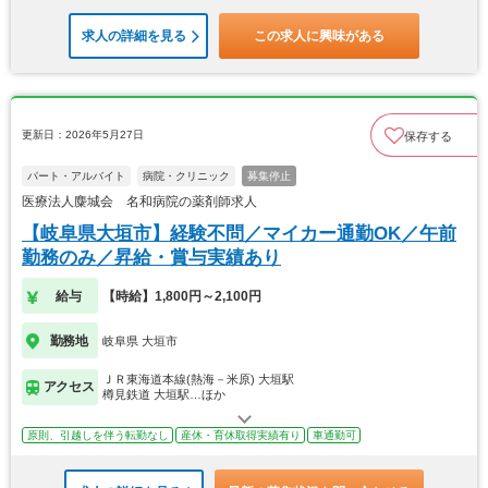
求人の詳細を見る
この求人に興味がある
更新日：2026年5月27日
保存する
パート・アルバイト
病院・クリニック
募集停止
医療法人麋城会 名和病院の薬剤師求人
【岐阜県大垣市】経験不問／マイカー通勤OK／午前
勤務のみ／昇給・賞与実績あり
給与
【時給】1,800円～2,100円
勤務地
岐阜県 大垣市
ＪＲ東海道本線(熱海－米原) 大垣駅
アクセス
樽見鉄道 大垣駅…ほか
原則、引越しを伴う転勤なし
産休・育休取得実績有り
車通勤可