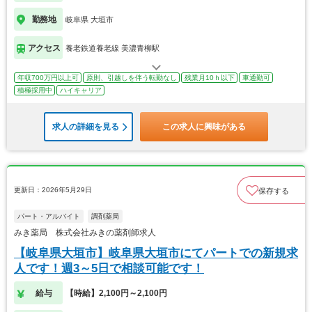
勤務地
岐阜県 大垣市
アクセス
養老鉄道養老線 美濃青柳駅
年収700万円以上可
原則、引越しを伴う転勤なし
残業月10ｈ以下
車通勤可
積極採用中
ハイキャリア
求人の詳細を見る
この求人に興味がある
更新日：2026年5月29日
保存する
パート・アルバイト
調剤薬局
みき薬局 株式会社みきの薬剤師求人
【岐阜県大垣市】岐阜県大垣市にてパートでの新規求
人です！週3～5日で相談可能です！
給与
【時給】2,100円～2,100円