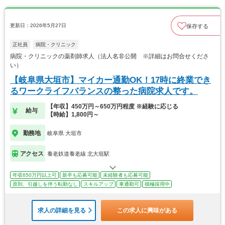
更新日：2026年5月27日
保存する
正社員
病院・クリニック
病院・クリニックの薬剤師求人（法人名非公開 ※詳細はお問合せくださ
い）
【岐阜県大垣市】マイカー通勤OK！17時に終業でき
るワークライフバランスの整った病院求人です。
【年収】450万円～650万円程度 ※経験に応じる
給与
【時給】1,800円～
勤務地
岐阜県 大垣市
アクセス
養老鉄道養老線 北大垣駅
年収650万円以上可
新卒も応募可能
未経験者も応募可能
原則、引越しを伴う転勤なし
スキルアップ
車通勤可
積極採用中
求人の詳細を見る
この求人に興味がある