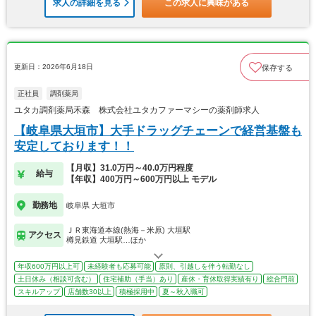
求人の詳細を見る
この求人に興味がある
更新日：2026年6月18日
保存する
正社員
調剤薬局
ユタカ調剤薬局禾森 株式会社ユタカファーマシーの薬剤師求人
【岐阜県大垣市】大手ドラッグチェーンで経営基盤も
安定しております！！
【月収】31.0万円～40.0万円程度
給与
【年収】400万円～600万円以上 モデル
勤務地
岐阜県 大垣市
ＪＲ東海道本線(熱海－米原) 大垣駅
アクセス
樽見鉄道 大垣駅…ほか
年収600万円以上可
未経験者も応募可能
原則、引越しを伴う転勤なし
土日休み（相談可含む）
住宅補助（手当）あり
産休・育休取得実績有り
総合門前
スキルアップ
店舗数30以上
積極採用中
夏～秋入職可