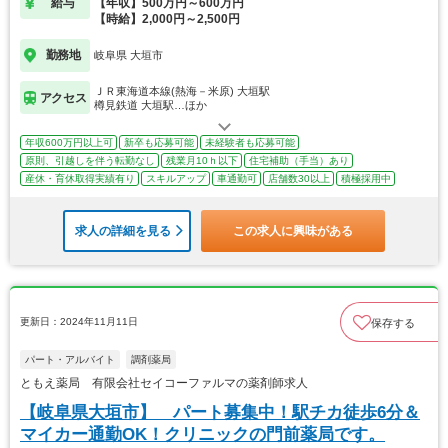
給与
【年収】500万円～600万円
【時給】2,000円～2,500円
勤務地
岐阜県 大垣市
ＪＲ東海道本線(熱海－米原) 大垣駅
アクセス
樽見鉄道 大垣駅…ほか
年収600万円以上可
新卒も応募可能
未経験者も応募可能
原則、引越しを伴う転勤なし
残業月10ｈ以下
住宅補助（手当）あり
産休・育休取得実績有り
スキルアップ
車通勤可
店舗数30以上
積極採用中
求人の詳細を見る
この求人に興味がある
更新日：2024年11月11日
保存する
パート・アルバイト
調剤薬局
ともえ薬局 有限会社セイコーファルマの薬剤師求人
【岐阜県大垣市】 パート募集中！駅チカ徒歩6分＆
マイカー通勤OK！クリニックの門前薬局です。