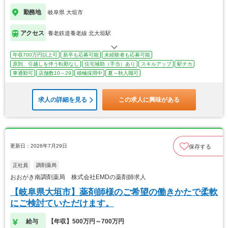
勤務地
岐阜県 大垣市
アクセス
養老鉄道養老線 北大垣駅
年収700万円以上可
新卒も応募可能
未経験者も応募可能
原則、引越しを伴う転勤なし
住宅補助（手当）あり
スキルアップ
駅チカ
車通勤可
店舗数10～29
積極採用中
夏～秋入職可
求人の詳細を見る
この求人に興味がある
更新日：2026年7月29日
保存する
正社員
調剤薬局
おおがき南調剤薬局 株式会社EMDの薬剤師求人
【岐阜県大垣市】薬剤師様のご希望の働きかたで柔軟
にご検討ていただけます。
給与
【年収】500万円～700万円