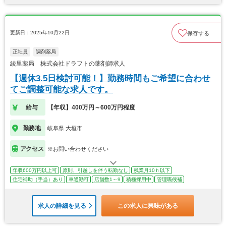
更新日：2025年10月22日
保存する
正社員
調剤薬局
綾里薬局 株式会社ドラフトの薬剤師求人
【週休3.5日検討可能！】勤務時間もご希望に合わせ
てご調整可能な求人です。
給与
【年収】400万円～600万円程度
勤務地
岐阜県 大垣市
アクセス
※お問い合わせください
年収600万円以上可
原則、引越しを伴う転勤なし
残業月10ｈ以下
住宅補助（手当）あり
車通勤可
店舗数1～9
積極採用中
管理職候補
求人の詳細を見る
この求人に興味がある