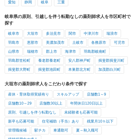
愛知
静岡
岐阜
三重
岐阜県の原則、引越しを伴う転勤なしの薬剤師求人を市区町村で
探す
岐阜市
大垣市
多治見市
関市
中津川市
瑞浪市
羽島市
恵那市
美濃加茂市
土岐市
各務原市
可児市
山県市
瑞穂市
郡上市
海津市
羽島郡岐南町
羽島郡笠松町
養老郡養老町
安八郡神戸町
揖斐郡揖斐川町
揖斐郡大野町
揖斐郡池田町
本巣郡北方町
加茂郡白川町
大垣市の薬剤師求人をこだわり条件で探す
産休・育休取得実績有り
スキルアップ
店舗数1～9
店舗数10～29
店舗数30以上
年間休日120日以上
原則、引越しを伴う転勤なし
未経験者も応募可能
新卒も応募可能
住宅補助（手当）あり
残業月10ｈ以下
管理職候補
駅チカ
車通勤可
夏～秋入職可