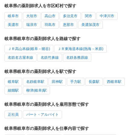
岐阜県の薬剤師求人を市区町村で探す
岐阜市
大垣市
高山市
多治見市
関市
中津川市
美濃市
瑞浪市
羽島市
恵那市
美濃加茂市
岐阜県岐阜市の薬剤師求人を路線で探す
ＪＲ高山本線(岐阜－猪谷)
ＪＲ東海道本線(熱海－米原)
名鉄名古屋本線
名鉄竹鼻線
名鉄各務原線
岐阜県岐阜市の薬剤師求人を駅で探す
岐阜駅
名鉄岐阜駅
田神駅
手力駅
長森駅
西岐阜駅
細畑駅
柳津(岐阜)駅
岐阜県岐阜市の薬剤師求人を雇用形態で探す
正社員
パート・アルバイト
岐阜県岐阜市の薬剤師求人を仕事内容で探す