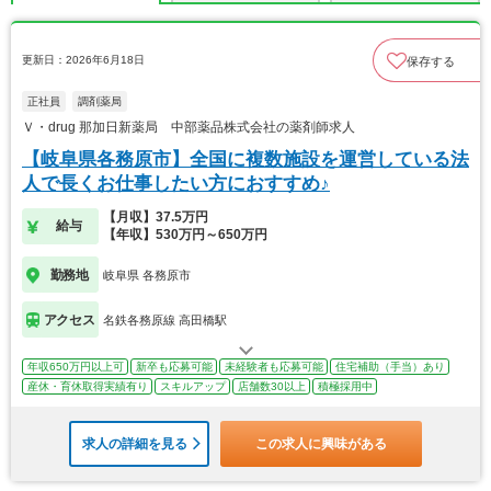
更新日：2026年6月18日
保存する
正社員
調剤薬局
Ｖ・drug 那加日新薬局 中部薬品株式会社の薬剤師求人
【岐阜県各務原市】全国に複数施設を運営している法
人で長くお仕事したい方におすすめ♪
【月収】37.5万円
給与
【年収】530万円～650万円
勤務地
岐阜県 各務原市
アクセス
名鉄各務原線 高田橋駅
年収650万円以上可
新卒も応募可能
未経験者も応募可能
住宅補助（手当）あり
産休・育休取得実績有り
スキルアップ
店舗数30以上
積極採用中
求人の詳細を見る
この求人に興味がある