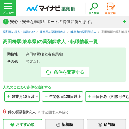
!
安心・安全な転職サポートの提供に努めます。
薬剤師の求人・転職TOP
岐阜県の薬剤師求人
岐阜市の薬剤師求人
高田橋駅の薬剤師求
高田橋駅(岐阜県)の薬剤師求人・転職情報一覧
勤務地
高田橋駅(名鉄各務原線)
その他
指定なし
条件を変更する
人気のこだわり条件を追加する
残業月10ｈ以下
年間休日120日以上
土日休み（相談可含
6
件の薬剤師求人
※ 非公開求人を除く
おすすめ順
新着順
給与順