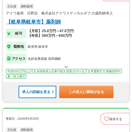
正社員
調剤薬局
アイワ薬局 日野店 株式会社アイワメディカルギフ の薬剤師求人
【岐阜県岐阜市】薬剤師
【月収】25.0万円～47.0万円
給与
【年収】500万円～650万円
勤務地
岐阜県 岐阜市
アクセス
名鉄各務原線 高田橋駅
年収650万円以上可
未経験者も応募可能
残業月10ｈ以下
車通勤可
積極採用中
夏～秋入職可
求人の詳細を見る
この求人に興味がある
更新日：2026年5月26日
保存する
正社員
調剤薬局