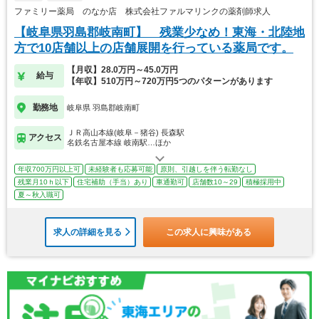
ファミリー薬局 のなか店 株式会社ファルマリンクの薬剤師求人
【岐阜県羽島郡岐南町】 残業少なめ！東海・北陸地
方で10店舗以上の店舗展開を行っている薬局です。
【月収】28.0万円～45.0万円
給与
【年収】510万円～720万円5つのパターンがあります
勤務地
岐阜県 羽島郡岐南町
ＪＲ高山本線(岐阜－猪谷) 長森駅
アクセス
名鉄名古屋本線 岐南駅…ほか
年収700万円以上可
未経験者も応募可能
原則、引越しを伴う転勤なし
残業月10ｈ以下
住宅補助（手当）あり
車通勤可
店舗数10～29
積極採用中
夏～秋入職可
求人の詳細を見る
この求人に興味がある