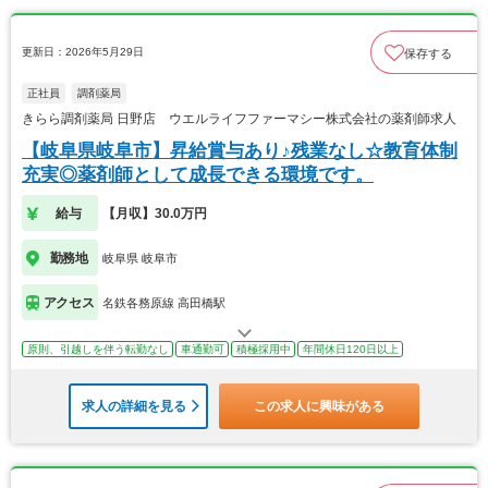
更新日：2026年5月29日
保存する
正社員
調剤薬局
きらら調剤薬局 日野店 ウエルライフファーマシー株式会社の薬剤師求人
【岐阜県岐阜市】昇給賞与あり♪残業なし☆教育体制
充実◎薬剤師として成長できる環境です。
給与
【月収】30.0万円
勤務地
岐阜県 岐阜市
アクセス
名鉄各務原線 高田橋駅
原則、引越しを伴う転勤なし
車通勤可
積極採用中
年間休日120日以上
求人の詳細を見る
この求人に興味がある