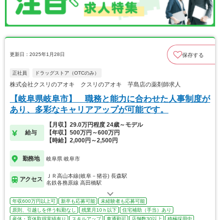
更新日：2025年1月28日
保存する
正社員
ドラッグストア（OTCのみ）
株式会社クスリのアオキ クスリのアオキ 芋島店の薬剤師求人
【岐阜県岐阜市】 職務と能力に合わせた人事制度が
あり、多彩なキャリアアップが可能です。
【月収】29.0万円程度 24歳～モデル
給与
【年収】500万円～600万円
【時給】2,000円～2,500円
勤務地
岐阜県 岐阜市
ＪＲ高山本線(岐阜－猪谷) 長森駅
アクセス
名鉄各務原線 高田橋駅
年収600万円以上可
新卒も応募可能
未経験者も応募可能
原則、引越しを伴う転勤なし
残業月10ｈ以下
住宅補助（手当）あり
産休・育休取得実績有り
スキルアップ
車通勤可
店舗数30以上
積極採用中