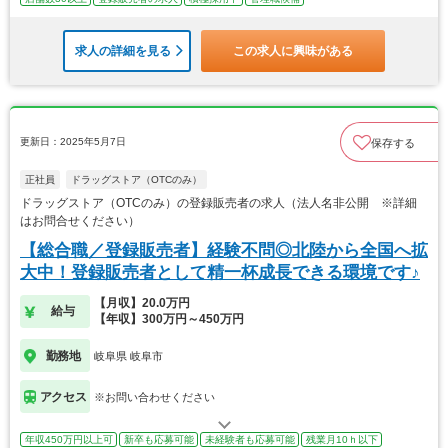
求人の詳細を見る
この求人に興味がある
更新日：2025年5月7日
保存する
正社員
ドラッグストア（OTCのみ）
ドラッグストア（OTCのみ）の登録販売者の求人（法人名非公開 ※詳細
はお問合せください）
【総合職／登録販売者】経験不問◎北陸から全国へ拡
大中！登録販売者として精一杯成長できる環境です♪
【月収】20.0万円
給与
【年収】300万円～450万円
勤務地
岐阜県 岐阜市
アクセス
※お問い合わせください
年収450万円以上可
新卒も応募可能
未経験者も応募可能
残業月10ｈ以下