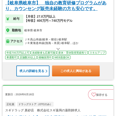
【岐阜県岐阜市】 独自の教育研修プログラムがあ
り、カウンセング販売未経験の方も安心です。
【月収】27.0万円以上
給与
【年収】400万円～740万円モデル
勤務地
岐阜県 岐阜市
ＪＲ高山本線(岐阜－猪谷) 岐阜駅
アクセス
ＪＲ東海道本線(熱海－米原) 岐阜駅…ほか
年収700万円以上可
未経験者も応募可能
産休・育休取得実績有り
スキルアップ
車通勤可
店舗数30以上
積極採用中
WEB面接OK
求人の詳細を見る
この求人に興味がある
更新日：2026年6月18日
保存する
正社員
ドラッグストア（OTCのみ）
スギドラッグ 真砂店 株式会社スギ薬局の薬剤師求人