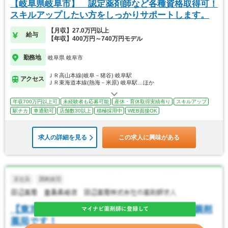
【岐阜県岐阜市】 認定薬剤師など各種資格取得可！
スキルアップしたい方をしっかりサポートします。
【月収】27.0万円以上
給与
【年収】400万円～740万円モデル
勤務地
岐阜県 岐阜市
ＪＲ高山本線(岐阜－猪谷) 岐阜駅
アクセス
ＪＲ東海道本線(熱海－米原) 岐阜駅…ほか
年収700万円以上可
未経験者も応募可能
産休・育休取得実績有り
スキルアップ
駅チカ
車通勤可
店舗数30以上
積極採用中
WEB面接OK
求人の詳細を見る
この求人に興味がある