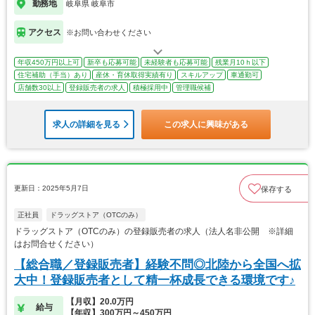
勤務地
岐阜県 岐阜市
アクセス
※お問い合わせください
年収450万円以上可
新卒も応募可能
未経験者も応募可能
残業月10ｈ以下
住宅補助（手当）あり
産休・育休取得実績有り
スキルアップ
車通勤可
店舗数30以上
登録販売者の求人
積極採用中
管理職候補
求人の詳細を見る
この求人に興味がある
更新日：2025年5月7日
保存する
正社員
ドラッグストア（OTCのみ）
ドラッグストア（OTCのみ）の登録販売者の求人（法人名非公開 ※詳細
はお問合せください）
【総合職／登録販売者】経験不問◎北陸から全国へ拡
大中！登録販売者として精一杯成長できる環境です♪
【月収】20.0万円
給与
【年収】300万円～450万円