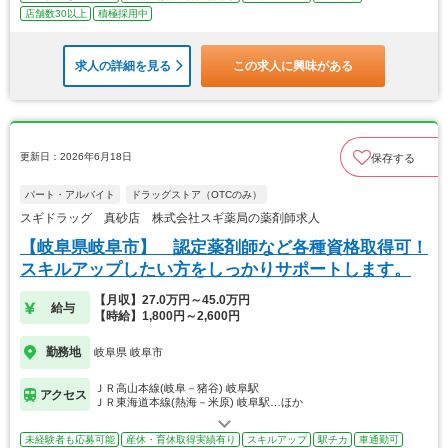
店舗数30以上
積極採用中
求人の詳細を見る
この求人に興味がある
更新日：2026年6月18日
保存する
パート・アルバイト
ドラッグストア（OTCのみ）
スギドラッグ 真砂店 株式会社スギ薬局の薬剤師求人
【岐阜県岐阜市】 認定薬剤師など各種資格取得可！
スキルアップしたい方をしっかりサポートします。
【月収】27.0万円～45.0万円
給与
【時給】1,800円～2,600円
勤務地
岐阜県 岐阜市
ＪＲ高山本線(岐阜－猪谷) 岐阜駅
アクセス
ＪＲ東海道本線(熱海－米原) 岐阜駅…ほか
未経験者も応募可能
産休・育休取得実績有り
スキルアップ
駅チカ
車通勤可