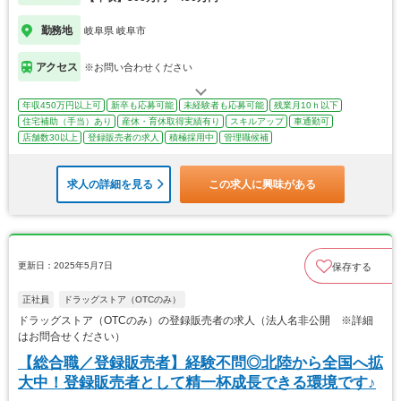
勤務地
岐阜県 岐阜市
アクセス
※お問い合わせください
年収450万円以上可
新卒も応募可能
未経験者も応募可能
残業月10ｈ以下
住宅補助（手当）あり
産休・育休取得実績有り
スキルアップ
車通勤可
店舗数30以上
登録販売者の求人
積極採用中
管理職候補
求人の詳細を見る
この求人に興味がある
更新日：2025年5月7日
保存する
正社員
ドラッグストア（OTCのみ）
ドラッグストア（OTCのみ）の登録販売者の求人（法人名非公開 ※詳細
はお問合せください）
【総合職／登録販売者】経験不問◎北陸から全国へ拡
大中！登録販売者として精一杯成長できる環境です♪