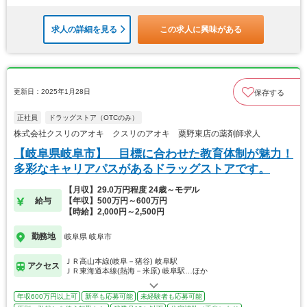
求人の詳細を見る
この求人に興味がある
更新日：2025年1月28日
保存する
正社員
ドラッグストア（OTCのみ）
株式会社クスリのアオキ クスリのアオキ 粟野東店の薬剤師求人
【岐阜県岐阜市】 目標に合わせた教育体制が魅力！
多彩なキャリアパスがあるドラッグストアです。
【月収】29.0万円程度 24歳～モデル
給与
【年収】500万円～600万円
【時給】2,000円～2,500円
勤務地
岐阜県 岐阜市
ＪＲ高山本線(岐阜－猪谷) 岐阜駅
アクセス
ＪＲ東海道本線(熱海－米原) 岐阜駅…ほか
年収600万円以上可
新卒も応募可能
未経験者も応募可能