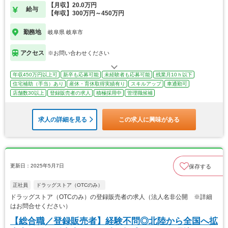
【月収】20.0万円
給与
【年収】300万円～450万円
勤務地
岐阜県 岐阜市
アクセス
※お問い合わせください
年収450万円以上可
新卒も応募可能
未経験者も応募可能
残業月10ｈ以下
住宅補助（手当）あり
産休・育休取得実績有り
スキルアップ
車通勤可
店舗数30以上
登録販売者の求人
積極採用中
管理職候補
求人の詳細を見る
この求人に興味がある
更新日：2025年5月7日
保存する
正社員
ドラッグストア（OTCのみ）
ドラッグストア（OTCのみ）の登録販売者の求人（法人名非公開 ※詳細
はお問合せください）
【総合職／登録販売者】経験不問◎北陸から全国へ拡