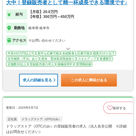
大中！登録販売者として精一杯成長できる環境です♪
【月収】20.0万円
給与
【年収】300万円～450万円
勤務地
岐阜県 岐阜市
アクセス
※お問い合わせください
年収450万円以上可
新卒も応募可能
未経験者も応募可能
残業月10ｈ以下
住宅補助（手当）あり
産休・育休取得実績有り
スキルアップ
車通勤可
店舗数30以上
登録販売者の求人
積極採用中
管理職候補
求人の詳細を見る
この求人に興味がある
更新日：2025年5月7日
保存する
正社員
ドラッグストア（OTCのみ）
ドラッグストア（OTCのみ）の登録販売者の求人（法人名非公開 ※詳細
はお問合せください）