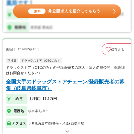
更新日：2026年5月25日
保存する
正社員
ドラッグストア（OTCのみ）
ドラッグストア（OTCのみ）の登録販売者の求人（法人名非公開 ※詳細
はお問合せください）
全国大手のドラッグストアチェーン/登録販売者の募
集（岐阜県岐阜市）
給与
【月収】17.2万円
勤務地
岐阜県 岐阜市
アクセス
ＪＲ東海道本線(熱海－米原) 西岐阜駅