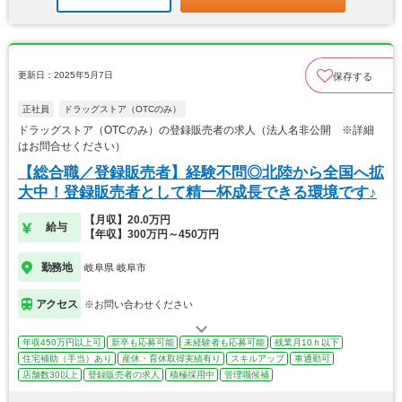
更新日：2025年5月7日
保存する
正社員
ドラッグストア（OTCのみ）
ドラッグストア（OTCのみ）の登録販売者の求人（法人名非公開 ※詳細
はお問合せください）
【総合職／登録販売者】経験不問◎北陸から全国へ拡
大中！登録販売者として精一杯成長できる環境です♪
【月収】20.0万円
給与
【年収】300万円～450万円
勤務地
岐阜県 岐阜市
アクセス
※お問い合わせください
年収450万円以上可
新卒も応募可能
未経験者も応募可能
残業月10ｈ以下
住宅補助（手当）あり
産休・育休取得実績有り
スキルアップ
車通勤可
店舗数30以上
登録販売者の求人
積極採用中
管理職候補