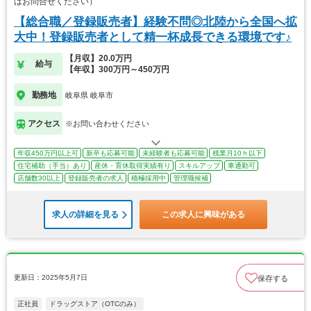
はお問合せください）
【総合職／登録販売者】経験不問◎北陸から全国へ拡
大中！登録販売者として精一杯成長できる環境です♪
【月収】20.0万円
給与
【年収】300万円～450万円
勤務地
岐阜県 岐阜市
アクセス
※お問い合わせください
年収450万円以上可
新卒も応募可能
未経験者も応募可能
残業月10ｈ以下
住宅補助（手当）あり
産休・育休取得実績有り
スキルアップ
車通勤可
店舗数30以上
登録販売者の求人
積極採用中
管理職候補
求人の詳細を見る
この求人に興味がある
更新日：2025年5月7日
保存する
正社員
ドラッグストア（OTCのみ）