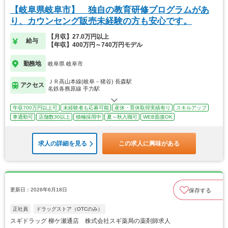
【岐阜県岐阜市】 独自の教育研修プログラムがあ
り、カウンセング販売未経験の方も安心です。
【月収】27.0万円以上
給与
【年収】400万円～740万円モデル
勤務地
岐阜県 岐阜市
ＪＲ高山本線(岐阜－猪谷) 長森駅
アクセス
名鉄各務原線 手力駅
年収700万円以上可
未経験者も応募可能
産休・育休取得実績有り
スキルアップ
車通勤可
店舗数30以上
積極採用中
夏～秋入職可
WEB面接OK
求人の詳細を見る
この求人に興味がある
更新日：2026年6月18日
保存する
正社員
ドラッグストア（OTCのみ）
スギドラッグ 柳ケ瀬通店 株式会社スギ薬局の薬剤師求人