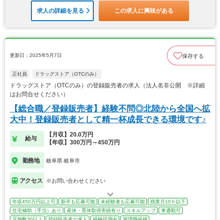
求人の詳細を見る
この求人に興味がある
更新日：2025年5月7日
保存する
正社員
ドラッグストア（OTCのみ）
ドラッグストア（OTCのみ）の登録販売者の求人（法人名非公開 ※詳細
はお問合せください）
【総合職／登録販売者】経験不問◎北陸から全国へ拡
大中！登録販売者として精一杯成長できる環境です♪
【月収】20.0万円
給与
【年収】300万円～450万円
勤務地
岐阜県 岐阜市
アクセス
※お問い合わせください
年収450万円以上可
新卒も応募可能
未経験者も応募可能
残業月10ｈ以下
住宅補助（手当）あり
産休・育休取得実績有り
スキルアップ
車通勤可
店舗数30以上
登録販売者の求人
積極採用中
管理職候補