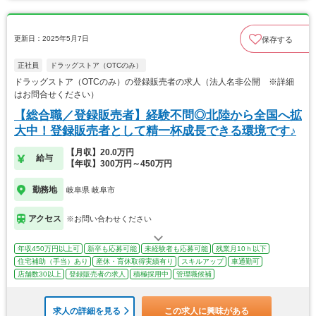
更新日：2025年5月7日
保存する
正社員
ドラッグストア（OTCのみ）
ドラッグストア（OTCのみ）の登録販売者の求人（法人名非公開 ※詳細
はお問合せください）
【総合職／登録販売者】経験不問◎北陸から全国へ拡
大中！登録販売者として精一杯成長できる環境です♪
【月収】20.0万円
給与
【年収】300万円～450万円
勤務地
岐阜県 岐阜市
アクセス
※お問い合わせください
年収450万円以上可
新卒も応募可能
未経験者も応募可能
残業月10ｈ以下
住宅補助（手当）あり
産休・育休取得実績有り
スキルアップ
車通勤可
店舗数30以上
登録販売者の求人
積極採用中
管理職候補
求人の詳細を見る
この求人に興味がある