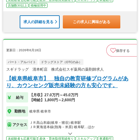
店舗数30以上
積極採用中
求人の詳細を見る
この求人に興味がある
更新日：2026年6月18日
保存する
パート・アルバイト
ドラッグストア（OTCのみ）
スギドラッグ 清本町店 株式会社スギ薬局の薬剤師求人
【岐阜県岐阜市】 独自の教育研修プログラムがあ
り、カウンセング販売未経験の方も安心です。
【月収】27.0万円～45.0万円
給与
【時給】1,800円～2,600円
勤務地
岐阜県 岐阜市
ＪＲ高山本線(岐阜－猪谷) 岐阜駅
アクセス
ＪＲ東海道本線(熱海－米原) 岐阜駅…ほか
未経験者も応募可能
産休・育休取得実績有り
スキルアップ
車通勤可