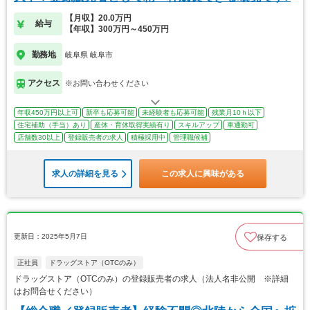
【月収】20.0万円
給与
【年収】300万円～450万円
勤務地
岐阜県 岐阜市
アクセス
※お問い合わせください
年収450万円以上可
新卒も応募可能
未経験者も応募可能
残業月10ｈ以下
住宅補助（手当）あり
産休・育休取得実績有り
スキルアップ
車通勤可
店舗数30以上
登録販売者の求人
積極採用中
管理職候補
求人の詳細を見る
この求人に興味がある
更新日：2025年5月7日
保存する
正社員
ドラッグストア（OTCのみ）
ドラッグストア（OTCのみ）の登録販売者の求人（法人名非公開 ※詳細
はお問合せください）