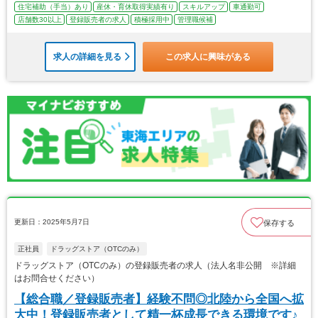
住宅補助（手当）あり
産休・育休取得実績有り
スキルアップ
車通勤可
店舗数30以上
登録販売者の求人
積極採用中
管理職候補
求人の詳細を見る
この求人に興味がある
更新日：2025年5月7日
保存する
正社員
ドラッグストア（OTCのみ）
ドラッグストア（OTCのみ）の登録販売者の求人（法人名非公開 ※詳細
はお問合せください）
【総合職／登録販売者】経験不問◎北陸から全国へ拡
大中！登録販売者として精一杯成長できる環境です♪