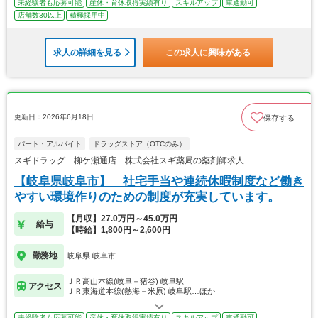
未経験者も応募可能
産休・育休取得実績有り
スキルアップ
車通勤可
店舗数30以上
積極採用中
求人の詳細を見る
この求人に興味がある
更新日：2026年6月18日
保存する
パート・アルバイト
ドラッグストア（OTCのみ）
スギドラッグ 柳ケ瀬通店 株式会社スギ薬局の薬剤師求人
【岐阜県岐阜市】 社宅手当や連続休暇制度など働き
やすい環境作りのための制度が充実しています。
【月収】27.0万円～45.0万円
給与
【時給】1,800円～2,600円
勤務地
岐阜県 岐阜市
ＪＲ高山本線(岐阜－猪谷) 岐阜駅
アクセス
ＪＲ東海道本線(熱海－米原) 岐阜駅…ほか
未経験者も応募可能
産休・育休取得実績有り
スキルアップ
車通勤可