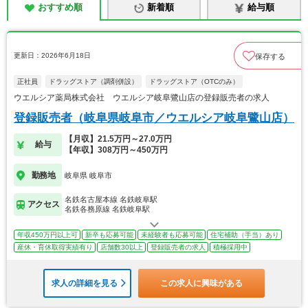
おすすめ順
新着順
給与順
更新日：2026年6月18日
保存する
正社員
ドラッグストア（調剤併設）
ドラッグストア（OTCのみ）
ウエルシア薬局株式会社 ウエルシア岐阜鷺山店の登録販売者の求人
登録販売者（岐阜県岐阜市／ウエルシア岐阜鷺山店）
【月収】21.5万円～27.0万円
給与
【年収】308万円～450万円
勤務地
岐阜県 岐阜市
名鉄名古屋本線 名鉄岐阜駅
アクセス
名鉄各務原線 名鉄岐阜駅
年収450万円以上可
新卒も応募可能
未経験者も応募可能
住宅補助（手当）あり
産休・育休取得実績有り
店舗数30以上
登録販売者の求人
積極採用中
求人の詳細を見る
この求人に興味がある