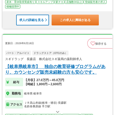
産休・育休取得実績有り
スキルアップ
駅チカ
店舗数30以上
登録販売者の求人
積極採用中
求人の詳細を見る
この求人に興味がある
更新日：2026年6月18日
保存する
パート・アルバイト
ドラッグストア（OTCのみ）
スギドラッグ 長森店 株式会社スギ薬局の薬剤師求人
【岐阜県岐阜市】 独自の教育研修プログラムがあ
り、カウンセング販売未経験の方も安心です。
【月収】27.0万円～45.0万円
給与
【時給】1,800円～2,600円
勤務地
岐阜県 岐阜市
ＪＲ高山本線(岐阜－猪谷) 長森駅
アクセス
名鉄各務原線 手力駅