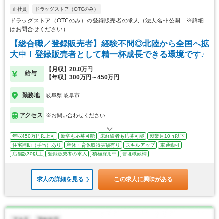
正社員
ドラッグストア（OTCのみ）
ドラッグストア（OTCのみ）の登録販売者の求人（法人名非公開 ※詳細
はお問合せください）
【総合職／登録販売者】経験不問◎北陸から全国へ拡
大中！登録販売者として精一杯成長できる環境です♪
【月収】20.0万円
給与
【年収】300万円～450万円
勤務地
岐阜県 岐阜市
アクセス
※お問い合わせください
年収450万円以上可
新卒も応募可能
未経験者も応募可能
残業月10ｈ以下
住宅補助（手当）あり
産休・育休取得実績有り
スキルアップ
車通勤可
店舗数30以上
登録販売者の求人
積極採用中
管理職候補
求人の詳細を見る
この求人に興味がある