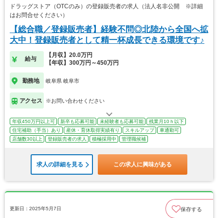
ドラッグストア（OTCのみ）の登録販売者の求人（法人名非公開 ※詳細
はお問合せください）
【総合職／登録販売者】経験不問◎北陸から全国へ拡
大中！登録販売者として精一杯成長できる環境です♪
【月収】20.0万円
給与
【年収】300万円～450万円
勤務地
岐阜県 岐阜市
アクセス
※お問い合わせください
年収450万円以上可
新卒も応募可能
未経験者も応募可能
残業月10ｈ以下
住宅補助（手当）あり
産休・育休取得実績有り
スキルアップ
車通勤可
店舗数30以上
登録販売者の求人
積極採用中
管理職候補
求人の詳細を見る
この求人に興味がある
更新日：2025年5月7日
保存する