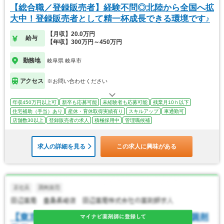
【総合職／登録販売者】経験不問◎北陸から全国へ拡
大中！登録販売者として精一杯成長できる環境です♪
【月収】20.0万円
給与
【年収】300万円～450万円
勤務地
岐阜県 岐阜市
アクセス
※お問い合わせください
年収450万円以上可
新卒も応募可能
未経験者も応募可能
残業月10ｈ以下
住宅補助（手当）あり
産休・育休取得実績有り
スキルアップ
車通勤可
店舗数30以上
登録販売者の求人
積極採用中
管理職候補
求人の詳細を見る
この求人に興味がある