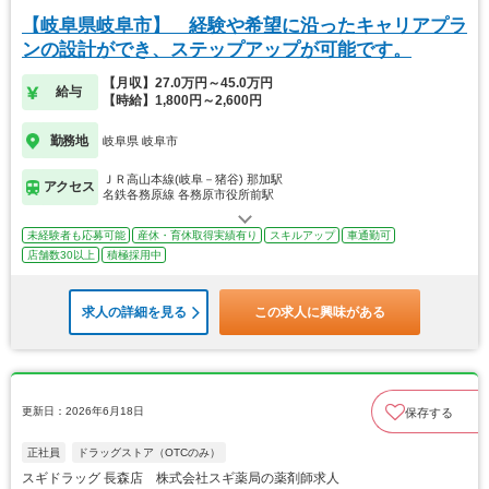
【岐阜県岐阜市】 経験や希望に沿ったキャリアプラ
ンの設計ができ、ステップアップが可能です。
【月収】27.0万円～45.0万円
給与
【時給】1,800円～2,600円
勤務地
岐阜県 岐阜市
ＪＲ高山本線(岐阜－猪谷) 那加駅
アクセス
名鉄各務原線 各務原市役所前駅
未経験者も応募可能
産休・育休取得実績有り
スキルアップ
車通勤可
店舗数30以上
積極採用中
求人の詳細を見る
この求人に興味がある
更新日：2026年6月18日
保存する
正社員
ドラッグストア（OTCのみ）
スギドラッグ 長森店 株式会社スギ薬局の薬剤師求人