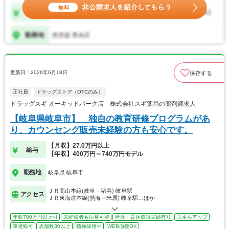
更新日：2026年6月18日
保存する
正社員
ドラッグストア（OTCのみ）
ドラッグスギ オーキッドパーク店 株式会社スギ薬局の薬剤師求人
【岐阜県岐阜市】 独自の教育研修プログラムがあ
り、カウンセング販売未経験の方も安心です。
【月収】27.0万円以上
給与
【年収】400万円～740万円モデル
勤務地
岐阜県 岐阜市
ＪＲ高山本線(岐阜－猪谷) 岐阜駅
アクセス
ＪＲ東海道本線(熱海－米原) 岐阜駅…ほか
年収700万円以上可
未経験者も応募可能
産休・育休取得実績有り
スキルアップ
車通勤可
店舗数30以上
積極採用中
WEB面接OK