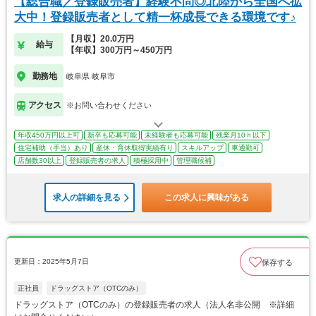
【総合職／登録販売者】経験不問◎北陸から全国へ拡
大中！登録販売者として精一杯成長できる環境です♪
【月収】20.0万円
給与
【年収】300万円～450万円
勤務地
岐阜県 岐阜市
アクセス
※お問い合わせください
年収450万円以上可
新卒も応募可能
未経験者も応募可能
残業月10ｈ以下
住宅補助（手当）あり
産休・育休取得実績有り
スキルアップ
車通勤可
店舗数30以上
登録販売者の求人
積極採用中
管理職候補
求人の詳細を見る
この求人に興味がある
更新日：2025年5月7日
保存する
正社員
ドラッグストア（OTCのみ）
ドラッグストア（OTCのみ）の登録販売者の求人（法人名非公開 ※詳細