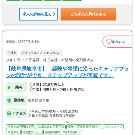
求人の詳細を見る
この求人に興味がある
更新日：2026年6月18日
保存する
正社員
ドラッグストア（OTCのみ）
スギドラッグ 芥見店 株式会社スギ薬局の薬剤師求人
【岐阜県岐阜市】 経験や希望に沿ったキャリアプラ
ンの設計ができ、ステップアップが可能です。
【月収】27.0万円以上
給与
【年収】400万円～740万円モデル
勤務地
岐阜県 岐阜市
ＪＲ高山本線(岐阜－猪谷) 那加駅
アクセス
名鉄各務原線 各務原市役所前駅
年収700万円以上可
未経験者も応募可能
産休・育休取得実績有り
スキルアップ
車通勤可
店舗数30以上
積極採用中
WEB面接OK