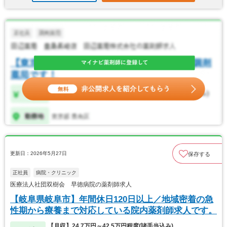
更新日：2026年5月27日
保存する
正社員
病院・クリニック
医療法人社団双樹会 早徳病院の薬剤師求人
【岐阜県岐阜市】年間休日120日以上／地域密着の急
性期から療養まで対応している院内薬剤師求人です。
【月収】24.7万円～42.5万円程度(諸手当込み)