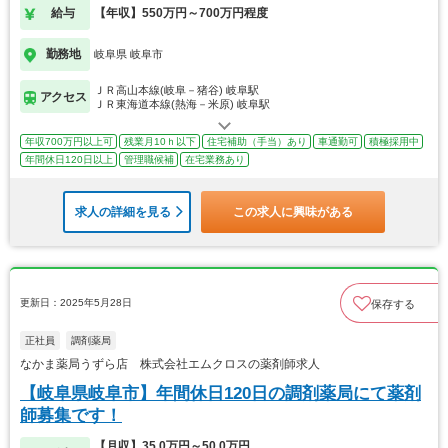
給与
【年収】550万円～700万円程度
勤務地
岐阜県 岐阜市
ＪＲ高山本線(岐阜－猪谷) 岐阜駅
アクセス
ＪＲ東海道本線(熱海－米原) 岐阜駅
年収700万円以上可
残業月10ｈ以下
住宅補助（手当）あり
車通勤可
積極採用中
年間休日120日以上
管理職候補
在宅業務あり
求人の詳細を見る
この求人に興味がある
更新日：2025年5月28日
保存する
正社員
調剤薬局
なかま薬局うずら店 株式会社エムクロスの薬剤師求人
【岐阜県岐阜市】年間休日120日の調剤薬局にて薬剤
師募集です！
【月収】35.0万円～50.0万円