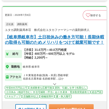
更新日：2026年7月6日
保存する
正社員
調剤薬局
ユタカ調剤薬局本荘 株式会社ユタカファーマシーの薬剤師求人
【岐阜県岐阜市】土日祝休みの働き方可能！長期休暇
の取得も可能のためメリハリをつけて就業可能です！
【月収】31.0万円～40.0万円程度
給与
【年収】400万円～600万円以上 モデル
【時給】2,200円～
勤務地
岐阜県 岐阜市
ＪＲ東海道本線(熱海－米原) 西岐阜駅
アクセス
名鉄名古屋本線 名鉄岐阜駅…ほか
年収600万円以上可
未経験者も応募可能
原則、引越しを伴う転勤なし
土日休み（相談可含む）
住宅補助（手当）あり
産休・育休取得実績有り
総合門前
スキルアップ
店舗数30以上
積極採用中
夏～秋入職可