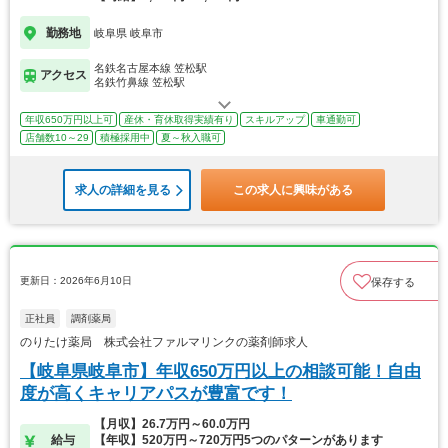
勤務地
岐阜県 岐阜市
名鉄名古屋本線 笠松駅
アクセス
名鉄竹鼻線 笠松駅
年収650万円以上可
産休・育休取得実績有り
スキルアップ
車通勤可
店舗数10～29
積極採用中
夏～秋入職可
求人の詳細を見る
この求人に興味がある
更新日：2026年6月10日
保存する
正社員
調剤薬局
のりたけ薬局 株式会社ファルマリンクの薬剤師求人
【岐阜県岐阜市】年収650万円以上の相談可能！自由
度が高くキャリアパスが豊富です！
【月収】26.7万円～60.0万円
給与
【年収】520万円～720万円5つのパターンがあります