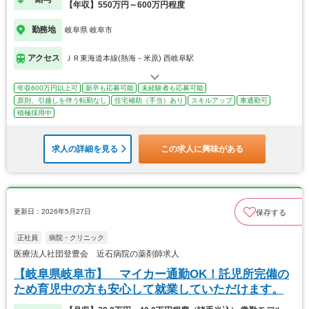
【年収】550万円～600万円程度
勤務地
岐阜県 岐阜市
アクセス
ＪＲ東海道本線(熱海－米原) 西岐阜駅
年収600万円以上可
新卒も応募可能
未経験者も応募可能
原則、引越しを伴う転勤なし
住宅補助（手当）あり
スキルアップ
車通勤可
積極採用中
求人の詳細を見る
この求人に興味がある
更新日：2026年5月27日
保存する
正社員
病院・クリニック
医療法人社団登豊会 近石病院の薬剤師求人
【岐阜県岐阜市】 マイカー通勤OK！託児所完備の
ため育児中の方も安心して就業していただけます。