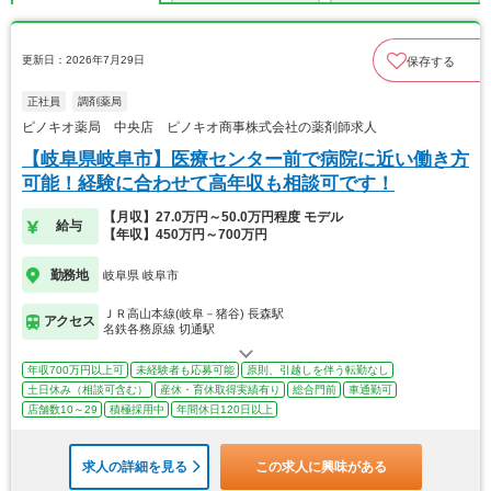
更新日：2026年7月29日
保存する
正社員
調剤薬局
ピノキオ薬局 中央店 ピノキオ商事株式会社の薬剤師求人
【岐阜県岐阜市】医療センター前で病院に近い働き方
可能！経験に合わせて高年収も相談可です！
【月収】27.0万円～50.0万円程度 モデル
給与
【年収】450万円～700万円
勤務地
岐阜県 岐阜市
ＪＲ高山本線(岐阜－猪谷) 長森駅
アクセス
名鉄各務原線 切通駅
年収700万円以上可
未経験者も応募可能
原則、引越しを伴う転勤なし
土日休み（相談可含む）
産休・育休取得実績有り
総合門前
車通勤可
店舗数10～29
積極採用中
年間休日120日以上
求人の詳細を見る
この求人に興味がある