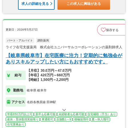
求人の詳細を見る
この求人に興味がある
更新日：2026年5月27日
保存する
パート・アルバイト
調剤薬局
ライフ在宅支援薬局 株式会社ユニバーサルコーポレーションの薬剤師求人
【岐阜県岐阜市】在宅医療に注力！定期的に勉強会が
ありスキルアップしたい方にもおすすめです。
【月収】30.0万円～47.0万円
給与
【年収】420万円～660万円
【時給】1,500円～2,200円
勤務地
岐阜県 岐阜市
アクセス
名鉄各務原線 田神駅
年収650万円以上可
新卒も応募可能
未経験者も応募可能
住宅補助（手当）あり
産休・育休取得実績有り
車通勤可
店舗数1～9
積極採用中
夏～秋入職可
在宅業務あり