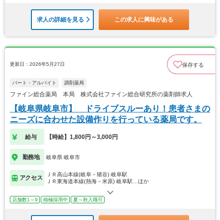
求人の詳細を見る
この求人に興味がある
更新日：2026年5月27日
保存する
パート・アルバイト
調剤薬局
ファイン総合薬局 本局 株式会社ファイン総合研究所の薬剤師求人
【岐阜県岐阜市】 ドライブスルーあり！患者さまの
ニーズに合わせた設備作りを行っている薬局です。
給与
【時給】1,800円～3,000円
勤務地
岐阜県 岐阜市
ＪＲ高山本線(岐阜－猪谷) 岐阜駅
アクセス
ＪＲ東海道本線(熱海－米原) 岐阜駅…ほか
店舗数1～9
積極採用中
夏～秋入職可