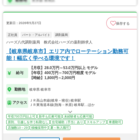
更新日：2026年5月27日
保存する
正社員
パート・アルバイト
調剤薬局
ハーズ八代調剤薬局 株式会社ハーズの薬剤師求人
【岐阜県岐阜市】エリア内でローテーション勤務可
能！幅広く学べる環境です！
【月収】28.0万円～53.0万円以上 モデル
給与
【年収】400万円～700万円程度 モデル
【時給】1,800円～2,000円
勤務地
岐阜県 岐阜市
ＪＲ高山本線(岐阜－猪谷) 岐阜駅
アクセス
ＪＲ東海道本線(熱海－米原) 岐阜駅…ほか
年収700万円以上可
新卒も応募可能
未経験者も応募可能
原則、引越しを伴う転勤なし
住宅補助（手当）あり
スキルアップ
車通勤可
店舗数10～29
積極採用中
夏～秋入職可