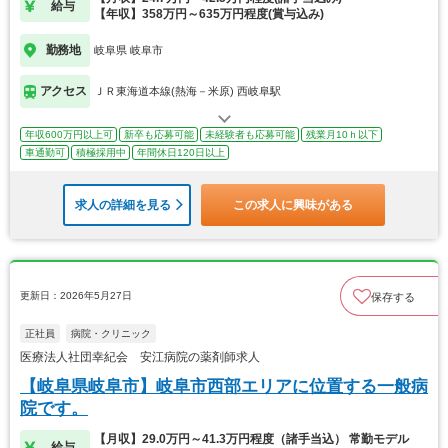
給与
【年収】358万円～635万円程度(賞与込み)
勤務地
岐阜県 岐阜市
アクセス
ＪＲ東海道本線(熱海－米原) 西岐阜駅
年収600万円以上可
新卒も応募可能
未経験者も応募可能
残業月10ｈ以下
車通勤可
積極採用中
年間休日120日以上
求人の詳細を見る
この求人に興味がある
更新日：2026年5月27日
保存する
正社員
病院・クリニック
医療法人社団幸紀会 安江病院の薬剤師求人
【岐阜県岐阜市】岐阜市西部エリアに位置する一般病
院です。
【月収】29.0万円～41.3万円程度（諸手当込） 常勤モデル
給与