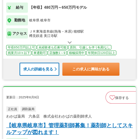
給与
【年収】480万円～650万円モデル
勤務地
岐阜県 岐阜市
ＪＲ東海道本線(熱海－米原) 穂積駅
アクセス
樽見鉄道 美江寺駅
年収650万円以上可
未経験者も応募可能
原則、引越しを伴う転勤なし
残業月10ｈ以下
車通勤可
店舗数1～9
積極採用中
年間休日120日以上
求人の詳細を見る
この求人に興味がある
更新日：2025年6月9日
保存する
正社員
調剤薬局
わかば薬局 六条店 株式会社わかばの薬剤師求人
【岐阜県岐阜市】管理薬剤師募集！薬剤師としてスキ
ルアップが図れます！