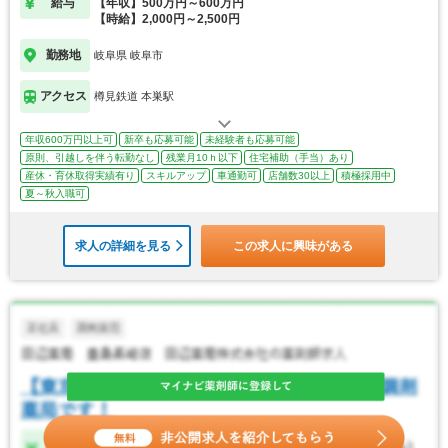
給与
【年収】500万円～600万円
【時給】2,000円～2,500円
勤務地
岐阜県 岐阜市
アクセス
樽見鉄道 本巣駅
年収600万円以上可
新卒も応募可能
未経験者も応募可能
原則、引越しを伴う転勤なし
残業月10ｈ以下
住宅補助（手当）あり
産休・育休取得実績有り
スキルアップ
車通勤可
店舗数30以上
積極採用中
夏～秋入職可
求人の詳細を見る
この求人に興味がある