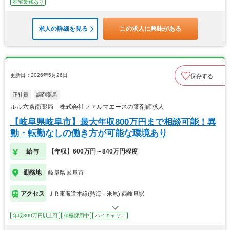
在宅業務あり
求人の詳細を見る
この求人に興味がある
更新日：2026年5月26日
保存する
正社員
調剤薬局
ルル六条南薬局 株式会社ファルマエースの薬剤師求人
【岐阜県岐阜市】最大年収800万円まで相談可能！異
動・転勤なしの働き方が可能な環境あり
給与
【年収】600万円～840万円程度
勤務地
岐阜県 岐阜市
アクセス
ＪＲ東海道本線(熱海－米原) 西岐阜駅
年収800万円以上可
積極採用中
ハイキャリア