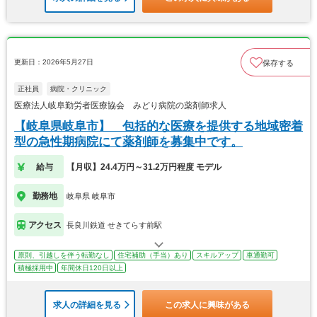
更新日：2026年5月27日
保存する
正社員
病院・クリニック
医療法人岐阜勤労者医療協会 みどり病院の薬剤師求人
【岐阜県岐阜市】 包括的な医療を提供する地域密着
型の急性期病院にて薬剤師を募集中です。
給与
【月収】24.4万円～31.2万円程度 モデル
勤務地
岐阜県 岐阜市
アクセス
長良川鉄道 せきてらす前駅
原則、引越しを伴う転勤なし
住宅補助（手当）あり
スキルアップ
車通勤可
積極採用中
年間休日120日以上
求人の詳細を見る
この求人に興味がある