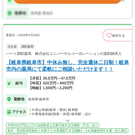
更新日：2026年5月26日
保存する
正社員
調剤薬局
ハート調剤薬局 株式会社ユニバーサルコーポレーションの薬剤師求人
【岐阜県岐阜市】中休み無し、完全週休二日制！岐阜
市内の薬局にて柔軟にご相談いただけます！！
【月収】30.0万円～47.0万円
給与
【年収】420万円～660万円
【時給】1,500円～2,200円
勤務地
岐阜県 岐阜市
ＪＲ高山本線(岐阜－猪谷) 岐阜駅
アクセス
ＪＲ東海道本線(熱海－米原) 岐阜駅…ほか
年収650万円以上可
未経験者も応募可能
住宅補助（手当）あり
産休・育休取得実績有り
駅チカ
車通勤可
店舗数1～9
積極採用中
夏～秋入職可