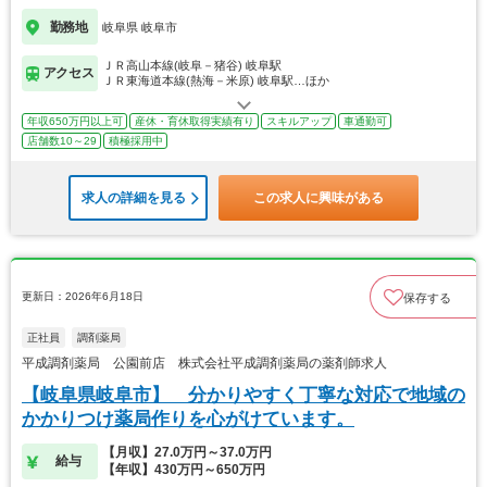
勤務地
岐阜県 岐阜市
ＪＲ高山本線(岐阜－猪谷) 岐阜駅
アクセス
ＪＲ東海道本線(熱海－米原) 岐阜駅…ほか
年収650万円以上可
産休・育休取得実績有り
スキルアップ
車通勤可
店舗数10～29
積極採用中
求人の詳細を見る
この求人に興味がある
更新日：2026年6月18日
保存する
正社員
調剤薬局
平成調剤薬局 公園前店 株式会社平成調剤薬局の薬剤師求人
【岐阜県岐阜市】 分かりやすく丁寧な対応で地域の
かかりつけ薬局作りを心がけています。
【月収】27.0万円～37.0万円
給与
【年収】430万円～650万円