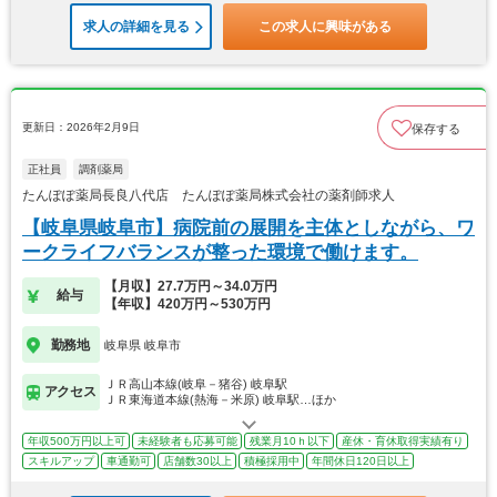
求人の詳細を見る
この求人に興味がある
更新日：2026年2月9日
保存する
正社員
調剤薬局
たんぽぽ薬局長良八代店 たんぽぽ薬局株式会社の薬剤師求人
【岐阜県岐阜市】病院前の展開を主体としながら、ワ
ークライフバランスが整った環境で働けます。
【月収】27.7万円～34.0万円
給与
【年収】420万円～530万円
勤務地
岐阜県 岐阜市
ＪＲ高山本線(岐阜－猪谷) 岐阜駅
アクセス
ＪＲ東海道本線(熱海－米原) 岐阜駅…ほか
年収500万円以上可
未経験者も応募可能
残業月10ｈ以下
産休・育休取得実績有り
スキルアップ
車通勤可
店舗数30以上
積極採用中
年間休日120日以上