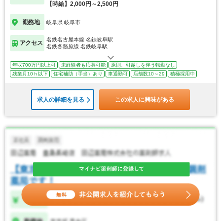
【時給】2,000円～2,500円
勤務地
岐阜県 岐阜市
名鉄名古屋本線 名鉄岐阜駅
アクセス
名鉄各務原線 名鉄岐阜駅
年収700万円以上可
未経験者も応募可能
原則、引越しを伴う転勤なし
残業月10ｈ以下
住宅補助（手当）あり
車通勤可
店舗数10～29
積極採用中
求人の詳細を見る
この求人に興味がある