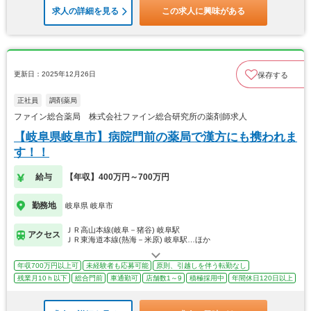
求人の詳細を見る
この求人に興味がある
更新日：2025年12月26日
保存する
正社員
調剤薬局
ファイン総合薬局 株式会社ファイン総合研究所の薬剤師求人
【岐阜県岐阜市】病院門前の薬局で漢方にも携われま
す！！
給与
【年収】400万円～700万円
勤務地
岐阜県 岐阜市
ＪＲ高山本線(岐阜－猪谷) 岐阜駅
アクセス
ＪＲ東海道本線(熱海－米原) 岐阜駅…ほか
年収700万円以上可
未経験者も応募可能
原則、引越しを伴う転勤なし
残業月10ｈ以下
総合門前
車通勤可
店舗数1～9
積極採用中
年間休日120日以上