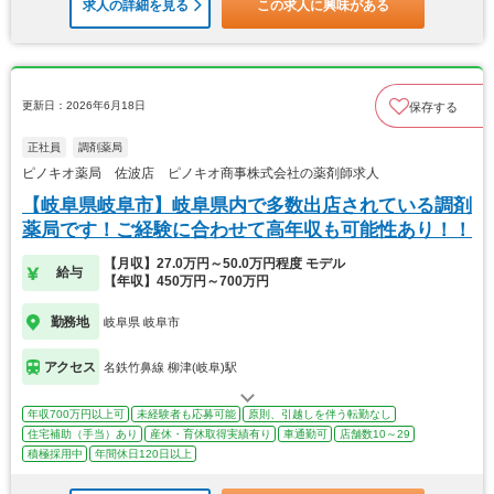
求人の詳細を見る
この求人に興味がある
更新日：2026年6月18日
保存する
正社員
調剤薬局
ピノキオ薬局 佐波店 ピノキオ商事株式会社の薬剤師求人
【岐阜県岐阜市】岐阜県内で多数出店されている調剤
薬局です！ご経験に合わせて高年収も可能性あり！！
【月収】27.0万円～50.0万円程度 モデル
給与
【年収】450万円～700万円
勤務地
岐阜県 岐阜市
アクセス
名鉄竹鼻線 柳津(岐阜)駅
年収700万円以上可
未経験者も応募可能
原則、引越しを伴う転勤なし
住宅補助（手当）あり
産休・育休取得実績有り
車通勤可
店舗数10～29
積極採用中
年間休日120日以上