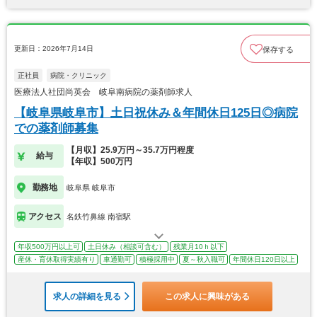
更新日：2026年7月14日
保存する
正社員
病院・クリニック
医療法人社団尚英会 岐阜南病院の薬剤師求人
【岐阜県岐阜市】土日祝休み＆年間休日125日◎病院
での薬剤師募集
【月収】25.9万円～35.7万円程度
給与
【年収】500万円
勤務地
岐阜県 岐阜市
アクセス
名鉄竹鼻線 南宿駅
年収500万円以上可
土日休み（相談可含む）
残業月10ｈ以下
産休・育休取得実績有り
車通勤可
積極採用中
夏～秋入職可
年間休日120日以上
求人の詳細を見る
この求人に興味がある