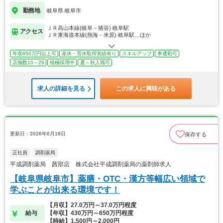
勤務地
岐阜県 岐阜市
ＪＲ高山本線(岐阜－猪谷) 岐阜駅
アクセス
ＪＲ東海道本線(熱海－米原) 岐阜駅…ほか
年収650万円以上可
産休・育休取得実績有り
スキルアップ
車通勤可
店舗数10～29
積極採用中
夏～秋入職可
求人の詳細を見る
この求人に興味がある
更新日：2026年6月18日
保存する
正社員
調剤薬局
平成調剤薬局 茜部店 株式会社平成調剤薬局の薬剤師求人
【岐阜県岐阜市】薬膳・OTC・漢方等幅広い領域で
学ぶことが出来る環境です！
【月収】27.0万円～37.0万円程度
給与
【年収】430万円～650万円程度
【時給】1,500円～2,000円