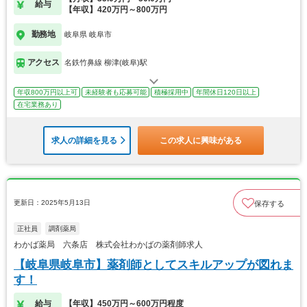
給与
【年収】420万円～800万円
勤務地
岐阜県 岐阜市
アクセス
名鉄竹鼻線 柳津(岐阜)駅
年収800万円以上可
未経験者も応募可能
積極採用中
年間休日120日以上
在宅業務あり
求人の詳細を見る
この求人に興味がある
更新日：2025年5月13日
保存する
正社員
調剤薬局
わかば薬局 六条店 株式会社わかばの薬剤師求人
【岐阜県岐阜市】薬剤師としてスキルアップが図れま
す！
給与
【年収】450万円～600万円程度