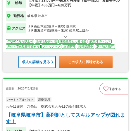
【月収】28.0万円～40.0万円程度（諸手当込） 常勤モデル
給与
【年収】436万円～628万円
勤務地
岐阜県 岐阜市
ＪＲ高山本線(岐阜－猪谷) 岐阜駅
アクセス
ＪＲ東海道本線(熱海－米原) 岐阜駅…ほか
年収600万円以上可
新卒も応募可能
未経験者も応募可能
残業月10ｈ以下
産休・育休取得実績有り
スキルアップ
車通勤可
積極採用中
夏～秋入職可
求人の詳細を見る
この求人に興味がある
更新日：2026年5月26日
保存する
パート・アルバイト
調剤薬局
わかば薬局 六条店 株式会社わかばの薬剤師求人
【岐阜県岐阜市】薬剤師としてスキルアップが図れま
す！