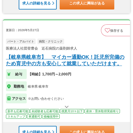
求人の詳細を見る
この求人に興味がある
更新日：2026年5月27日
保存する
パート・アルバイト
病院・クリニック
医療法人社団登豊会 近石病院の薬剤師求人
【岐阜県岐阜市】 マイカー通勤OK！託児所完備の
ため育児中の方も安心して就業していただけます。
給与
【時給】1,700円～2,000円
勤務地
岐阜県 岐阜市
アクセス
※お問い合わせください
新卒も応募可能
未経験者も応募可能
残業月10ｈ以下
産休・育休取得実績有り
スキルアップ
車通勤可
積極採用中
求人の詳細を見る
この求人に興味がある