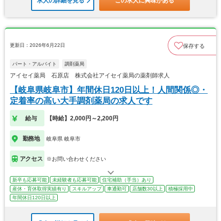
求人の詳細を見る
この求人に興味がある
更新日：2026年6月22日
保存する
パート・アルバイト
調剤薬局
アイセイ薬局 石原店 株式会社アイセイ薬局の薬剤師求人
【岐阜県岐阜市】年間休日120日以上！人間関係◎・
定着率の高い大手調剤薬局の求人です
給与
【時給】2,000円～2,200円
勤務地
岐阜県 岐阜市
アクセス
※お問い合わせください
新卒も応募可能
未経験者も応募可能
住宅補助（手当）あり
産休・育休取得実績有り
スキルアップ
車通勤可
店舗数30以上
積極採用中
年間休日120日以上