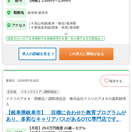
給与
【時給】2,000円～2,500円
勤務地
岐阜県 岐阜市
ＪＲ高山本線(岐阜－猪谷) 岐阜駅
アクセス
ＪＲ東海道本線(熱海－米原) 岐阜駅
残業月10ｈ以下
車通勤可
積極採用中
夏～秋入職可
在宅業務あり
求人の詳細を見る
この求人に興味がある
更新日：2026年5月26日
保存する
正社員
ドラッグストア（調剤併設）
クスリのアオキ 西郷店／調剤併設店 株式会社クスリのアオキの薬剤師求
人
【岐阜県岐阜市】 目標に合わせた教育プログラムが
あり、多彩なキャリアパスがあるOTC専門店です。
【月収】29.0万円程度 24歳～モデル