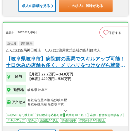
求人の詳細を見る
この求人に興味がある
更新日：2026年2月9日
保存する
正社員
調剤薬局
たんぽぽ薬局神田町店 たんぽぽ薬局株式会社の薬剤師求人
【岐阜県岐阜市】病院前の薬局でスキルアップ可能！
土日休みの店舗も多く、メリハリをつけながら就業可
能！
【月収】27.7万円～34.0万円
給与
【年収】420万円～530万円
勤務地
岐阜県 岐阜市
名鉄名古屋本線 名鉄岐阜駅
アクセス
名鉄各務原線 名鉄岐阜駅
年収500万円以上可
未経験者も応募可能
残業月10ｈ以下
産休・育休取得実績有り
スキルアップ
駅チカ
店舗数30以上
積極採用中
年間休日120日以上