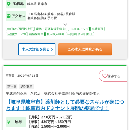
勤務地
岐阜県 岐阜市
ＪＲ高山本線(岐阜－猪谷) 長森駅
アクセス
名鉄各務原線 手力駅
年収650万円以上可
産休・育休取得実績有り
スキルアップ
車通勤可
店舗数10～29
積極採用中
夏～秋入職可
年間休日120日以上
求人の詳細を見る
この求人に興味がある
更新日：2026年6月18日
保存する
正社員
調剤薬局
平成調剤薬局 八代店 株式会社平成調剤薬局の薬剤師求人
【岐阜県岐阜市】薬剤師として必要なスキルが身につ
きます！岐阜市内ドミナント展開の薬局です！
【月収】27.0万円～37.0万円
給与
【年収】430万円～650万円
【時給】1,500円～2,000円