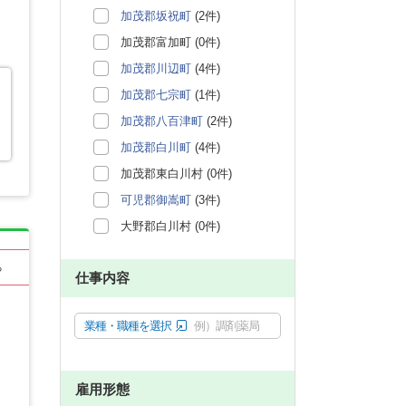
加茂郡坂祝町
(2件)
加茂郡富加町 (0件)
加茂郡川辺町
(4件)
加茂郡七宗町
(1件)
加茂郡八百津町
(2件)
加茂郡白川町
(4件)
加茂郡東白川村 (0件)
可児郡御嵩町
(3件)
大野郡白川村 (0件)
る
仕事内容
業種・職種を選択
例）調剤薬局
雇用形態