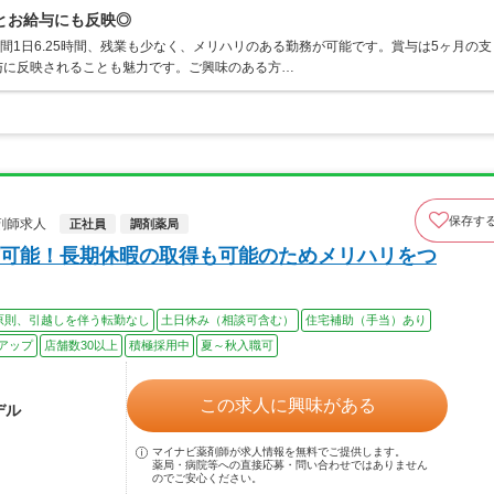
とお給与にも反映◎
間1日6.25時間、残業も少なく、メリハリのある勤務が可能です。賞与は5ヶ月の支
与に反映されることも魅力です。ご興味のある方…
保存す
剤師求人
正社員
調剤薬局
可能！長期休暇の取得も可能のためメリハリをつ
原則、引越しを伴う転勤なし
土日休み（相談可含む）
住宅補助（手当）あり
アップ
店舗数30以上
積極採用中
夏～秋入職可
この求人に興味がある
デル
マイナビ薬剤師が求人情報を無料でご提供します。
薬局・病院等への直接応募・問い合わせではありません
のでご安心ください。