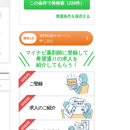
この条件で再検索（
228
件）
検索条件を保存する
無料転職サポートに
簡単1分
申し込む
マイナビ薬剤師に登録して
希望通りの求人を
紹介してもらう！
STEP1
ご登録
る
STEP2
求人のご紹介
STEP3