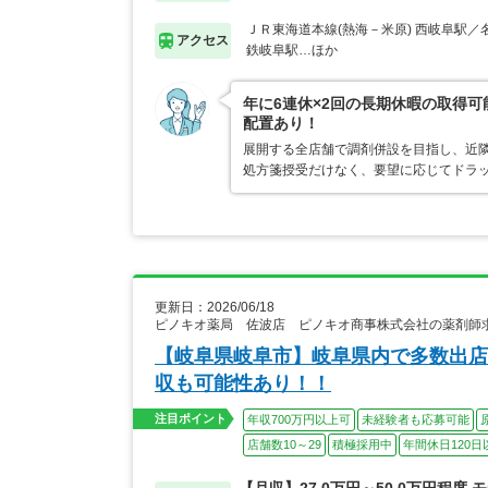
ＪＲ東海道本線(熱海－米原) 西岐阜駅／
アクセス
鉄岐阜駅…ほか
年に6連休×2回の長期休暇の取得
配置あり！
展開する全店舗で調剤併設を目指し、近
処方箋授受だけなく、要望に応じてドラ
更新日：2026/06/18
ピノキオ薬局 佐波店 ピノキオ商事株式会社の薬剤師
【岐阜県岐阜市】岐阜県内で多数出店
収も可能性あり！！
注目ポイント
年収700万円以上可
未経験者も応募可能
店舗数10～29
積極採用中
年間休日120日