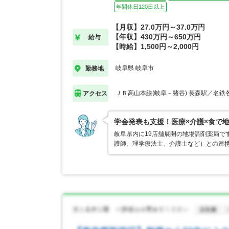
年間休日120日以上
【月収】27.0万円～37.0万円
【年収】430万円～650万円
給与
【時給】1,500円～2,000円
岐阜県 岐阜市
勤務地
ＪＲ高山本線(岐阜－猪谷) 長森駅／名鉄
アクセス
学会発表も支援！医療×介護×食で
岐阜県内に19店舗展開の地場調剤薬局で
護師、理学療法士、介護士など）との連