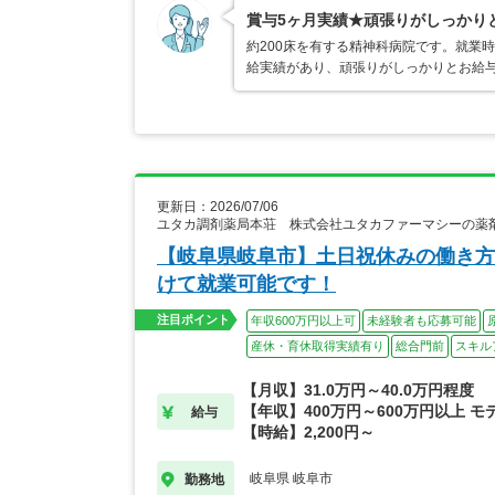
賞与5ヶ月実績★頑張りがしっかり
約200床を有する精神科病院です。就業時
給実績があり、頑張りがしっかりとお給
更新日：2026/07/06
ユタカ調剤薬局本荘 株式会社ユタカファーマシーの薬
【岐阜県岐阜市】土日祝休みの働き方
けて就業可能です！
注目ポイント
年収600万円以上可
未経験者も応募可能
産休・育休取得実績有り
総合門前
スキル
【月収】31.0万円～40.0万円程度
【年収】400万円～600万円以上 モ
給与
【時給】2,200円～
岐阜県 岐阜市
勤務地