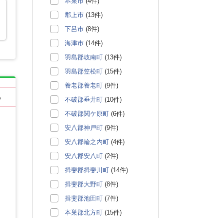
本巣市
(4件)
郡上市
(13件)
下呂市
(8件)
海津市
(14件)
羽島郡岐南町
(13件)
羽島郡笠松町
(15件)
養老郡養老町
(9件)
る
不破郡垂井町
(10件)
不破郡関ケ原町
(6件)
安八郡神戸町
(9件)
安八郡輪之内町
(4件)
安八郡安八町
(2件)
揖斐郡揖斐川町
(14件)
揖斐郡大野町
(8件)
揖斐郡池田町
(7件)
本巣郡北方町
(15件)