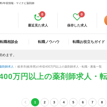
/年収情報 - マイナビ薬剤師
0
0
最近見た求人
保存した求人
転職相談会
転職ノウハウ
転職お役立ちガイド
努めます。
薬剤師求人
岐阜市(岐阜県)の年収400万円以上の薬剤師求人・転職・募集一覧
収400万円以上の薬剤師求人・
1
2
3
4
5
6
7
8