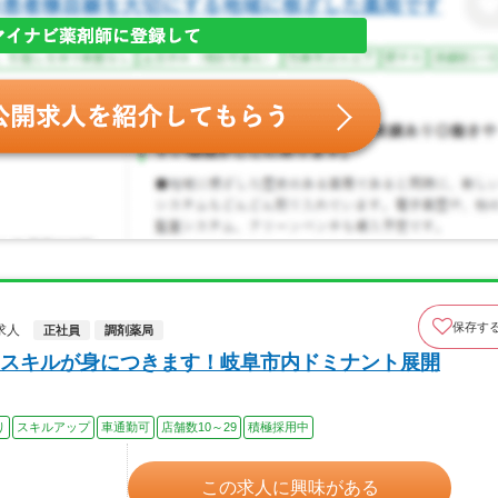
保存す
求人
正社員
調剤薬局
スキルが身につきます！岐阜市内ドミナント展開
り
スキルアップ
車通勤可
店舗数10～29
積極採用中
この求人に興味がある