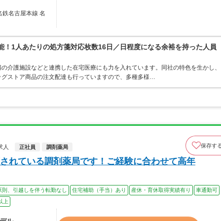
名鉄名古屋本線 名
可能！1人あたりの処方箋対応枚数16日／日程度になる余裕を持った人員
隣の介護施設などと連携した在宅医療にも力を入れています。同社の特色を生かし、
ッグストア商品の注文配達も行っていますので、多種多様…
保存す
求人
正社員
調剤薬局
されている調剤薬局です！ご経験に合わせて高年
原則、引越しを伴う転勤なし
住宅補助（手当）あり
産休・育休取得実績有り
車通勤可
以上