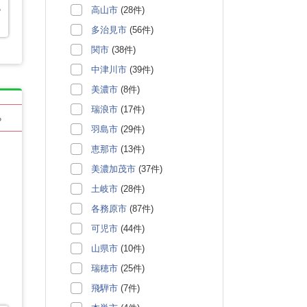
高山市
(28件)
の
多治見市
(56件)
関市
(38件)
中津川市
(39件)
美濃市
(8件)
瑞浪市
(17件)
る
羽島市
(29件)
恵那市
(13件)
美濃加茂市
(37件)
土岐市
(28件)
各務原市
(87件)
可児市
(44件)
山県市
(10件)
瑞穂市
(25件)
飛騨市
(7件)