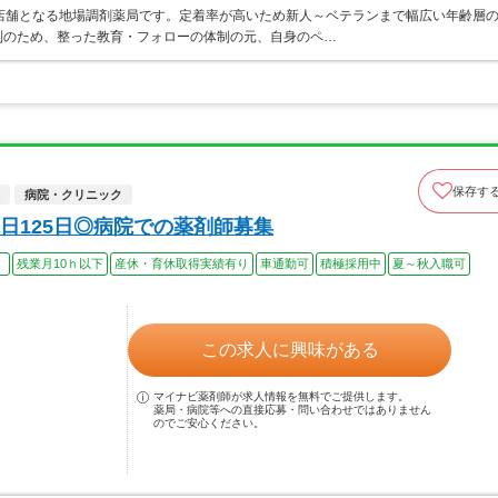
店舗となる地場調剤薬局です。定着率が高いため新人～ベテランまで幅広い年齢層
制のため、整った教育・フォローの体制の元、自身のペ…
保存す
病院・クリニック
日125日◎病院での薬剤師募集
）
残業月10ｈ以下
産休・育休取得実績有り
車通勤可
積極採用中
夏～秋入職可
この求人に興味がある
マイナビ薬剤師が求人情報を無料でご提供します。
薬局・病院等への直接応募・問い合わせではありません
のでご安心ください。