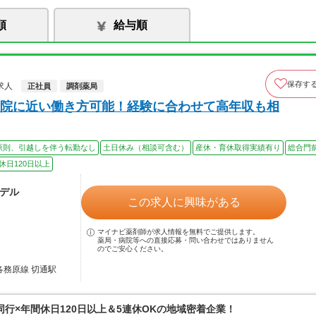
順
給与順
保存す
求人
正社員
調剤薬局
院に近い働き方可能！経験に合わせて高年収も相
原則、引越しを伴う転勤なし
土日休み（相談可含む）
産休・育休取得実績有り
総合門
休日120日以上
モデル
この求人に興味がある
マイナビ薬剤師が求人情報を無料でご提供します。
薬局・病院等への直接応募・問い合わせではありません
のでご安心ください。
各務原線 切通駅
行×年間休日120日以上＆5連休OKの地域密着企業！