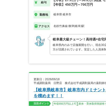
【月収】27.0万円～50.0万円程度 
給与
【年収】450万円～700万円
岐阜県 岐阜市
勤務地
名鉄竹鼻線 柳津(岐阜)駅
アクセス
岐阜最大級チェーン！高待遇×在宅同
岐阜県内のみで店舗展開を行い、現在30
方が活躍されています。安定した人員体
更新日：2026/06/18
平成調剤薬局 日野店 株式会社平成調剤薬局の薬剤師
【岐阜県岐阜市】岐阜市内ドミナント
を積めます！！
注目ポイント
年収650万円以上可
産休・育休取得実績有