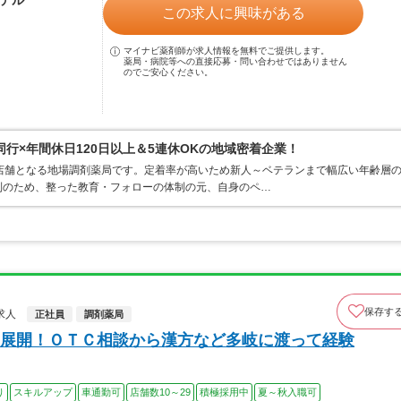
モデル
この求人に興味がある
マイナビ薬剤師が求人情報を無料でご提供します。
薬局・病院等への直接応募・問い合わせではありません
のでご安心ください。
行×年間休日120日以上＆5連休OKの地域密着企業！
店舗となる地場調剤薬局です。定着率が高いため新人～ベテランまで幅広い年齢層
制のため、整った教育・フォローの体制の元、自身のペ…
保存す
求人
正社員
調剤薬局
展開！ＯＴＣ相談から漢方など多岐に渡って経験
り
スキルアップ
車通勤可
店舗数10～29
積極採用中
夏～秋入職可