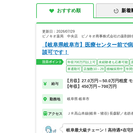
おすすめ順
新着
更新日：2026/07/29
ピノキオ薬局 中央店 ピノキオ商事株式会社の薬剤師
【岐阜県岐阜市】医療センター前で病
談可です！
注目ポイント
年収700万円以上可
未経験者も応募可能
車通勤可
店舗数10～29
積極採用中
年間
【月収】27.0万円～50.0万円程度 
給与
【年収】450万円～700万円
岐阜県 岐阜市
勤務地
ＪＲ高山本線(岐阜－猪谷) 長森駅／名鉄
アクセス
岐阜最大級チェーン！高待遇×在宅同