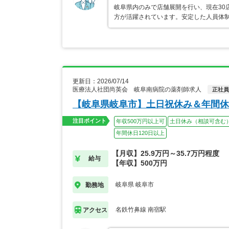
岐阜県内のみで店舗展開を行い、現在30
方が活躍されています。安定した人員体
更新日：2026/07/14
医療法人社団尚英会 岐阜南病院の薬剤師求人
正社員
【岐阜県岐阜市】土日祝休み＆年間休
注目ポイント
年収500万円以上可
土日休み（相談可含む
年間休日120日以上
【月収】25.9万円～35.7万円程度
給与
【年収】500万円
岐阜県 岐阜市
勤務地
名鉄竹鼻線 南宿駅
アクセス