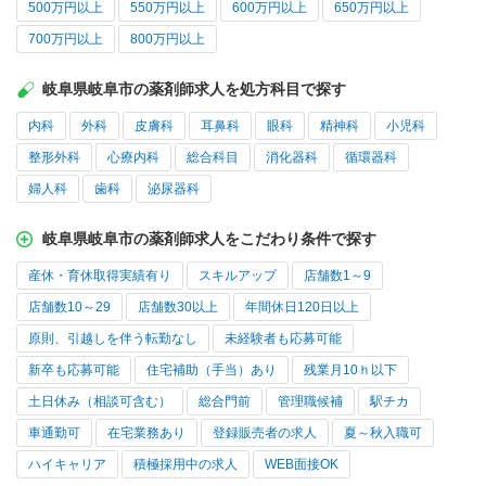
500万円以上
550万円以上
600万円以上
650万円以上
700万円以上
800万円以上
岐阜県岐阜市の薬剤師求人を処方科目で探す
内科
外科
皮膚科
耳鼻科
眼科
精神科
小児科
整形外科
心療内科
総合科目
消化器科
循環器科
婦人科
歯科
泌尿器科
岐阜県岐阜市の薬剤師求人をこだわり条件で探す
産休・育休取得実績有り
スキルアップ
店舗数1～9
店舗数10～29
店舗数30以上
年間休日120日以上
原則、引越しを伴う転勤なし
未経験者も応募可能
新卒も応募可能
住宅補助（手当）あり
残業月10ｈ以下
土日休み（相談可含む）
総合門前
管理職候補
駅チカ
車通勤可
在宅業務あり
登録販売者の求人
夏～秋入職可
ハイキャリア
積極採用中の求人
WEB面接OK