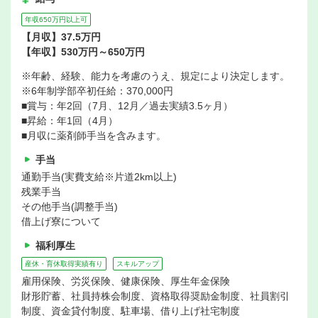
年収650万円以上可
【月収】37.5万円
【年収】530万円～650万円
※年齢、経験、能力を考慮のうえ、規定により決定します。
※6年制学部卒初任給：370,000円
■賞与：年2回（7月、12月／過去実績3.5ヶ月）
■昇給：年1回（4月）
■月収に薬剤師手当を含みます。
手当
通勤手当(実費支給※片道2km以上)
残業手当
その他手当(調整手当)
借上げ寮について
福利厚生
産休・育休取得実績有り
スキルアップ
雇用保険、労災保険、健康保険、厚生年金保険
財形貯蓄、社員持株会制度、資格取得奨励金制度、社員割引
制度、資金貸付制度、駐車場、借り上げ社宅制度