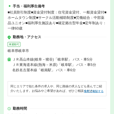
手当・福利厚生備考
■社員割引制度■資金貸付制度：住宅資金貸付、一般資金貸付■
ホームタウン制度■サークル活動補助制度■労働組合：中部薬
品ユニオン■福利厚生施設あり■確定拠出型年金■定年制あり：
一律60歳
勤務地・アクセス
車通勤可
岐阜県岐阜市
ＪＲ高山本線(岐阜－猪谷)「岐阜駅」 バス・車5分
ＪＲ東海道本線(熱海－米原)「岐阜駅」 バス・車5分
名鉄名古屋本線「岐南駅」 バス・車6分
同じエリアで似た条件の求人や、同じ路線の求人なども喜んでご紹
介いたします。お悩みやご希望があれば、ぜひご相談ください。
無料で相談する
勤務時間