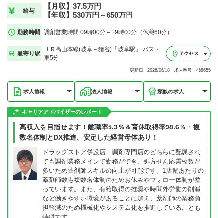
【月収】37.5万円
給与
【年収】530万円～650万円
勤務時間
調剤営業時間:09時00分～19時00分（休憩60分）
ＪＲ高山本線(岐阜－猪谷)「岐阜駅」 バス・
最寄り駅
アクセス
車5分
更新日：2026/06/18 求人番号：488655
求人情報
法人情報
類似の求人
キャリアアドバイザーのレポート
高収入を目指せます！離職率5.3％＆育休取得率98.6％・複
数名体制とDX推進、安定した経営母体あり！
ドラッグストア併設店・調剤専門店のどちらに配属され
ても調剤業務メインで勤務ができ、処方せん応需枚数が
多いため薬剤師スキルの向上が可能です。1店舗あたりの
薬剤師数も複数名体制のためお休みやフォロー体制が整
っています。また、有給取得の推奨や時間外労働の削減
など働きやすい環境があることに加え、薬剤師の業務負
担軽減のため機械化やシステム化を推進していることも
特徴です。