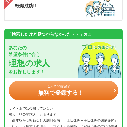
転職成功!!
「検索したけど見つからなかった・・」
方は
あなたの
希望条件に合う
理想の求人
をお探しします！
1分で登録完了！
無料で登録する！
サイト上では公開していない
求人（非公開求人）もあります
「高年収かつ転勤なしの調剤薬局」「土日休み＋平日休みの調剤薬局」
といった人気求人の場合、「マイナビ薬剤師」に登録済みの方に優先的