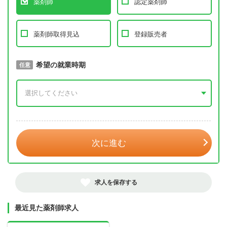
薬剤師
認定薬剤師
薬剤師取得見込
登録販売者
取得予定年
希望の就業時期
必須
任意
年 3月
次に進む
求人を保存する
最近見た薬剤師求人