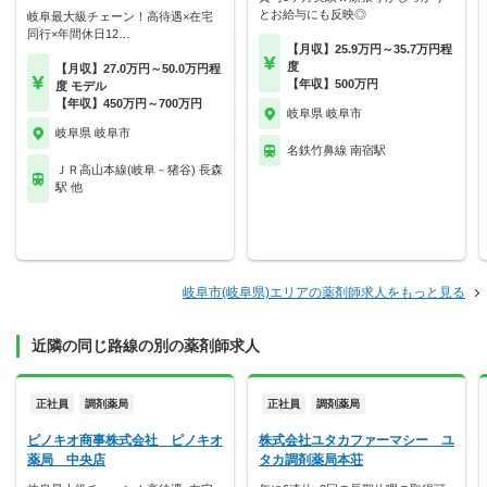
とお給与にも反映◎
岐阜最大級チェーン！高待遇×在宅
同行×年間休日12…
【月収】25.9万円～35.7万円程
度
【月収】27.0万円～50.0万円程
【年収】500万円
度 モデル
【年収】450万円～700万円
岐阜県 岐阜市
岐阜県 岐阜市
名鉄竹鼻線 南宿駅
ＪＲ高山本線(岐阜－猪谷) 長森
駅 他
岐阜市(岐阜県)エリアの薬剤師求人をもっと見る
近隣の同じ路線の別の薬剤師求人
正社員
調剤薬局
正社員
調剤薬局
ピノキオ商事株式会社 ピノキオ
株式会社ユタカファーマシー ユ
薬局 中央店
タカ調剤薬局本荘