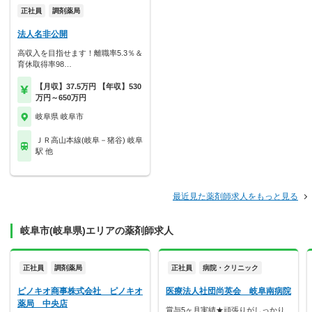
正社員
調剤薬局
法人名非公開
高収入を目指せます！離職率5.3％＆
育休取得率98…
【月収】37.5万円 【年収】530
万円～650万円
岐阜県 岐阜市
ＪＲ高山本線(岐阜－猪谷) 岐阜
駅 他
最近見た薬剤師求人をもっと見る
岐阜市(岐阜県)エリアの薬剤師求人
正社員
調剤薬局
正社員
病院・クリニック
ピノキオ商事株式会社 ピノキオ
医療法人社団尚英会 岐阜南病院
薬局 中央店
賞与5ヶ月実績★頑張りがしっかり