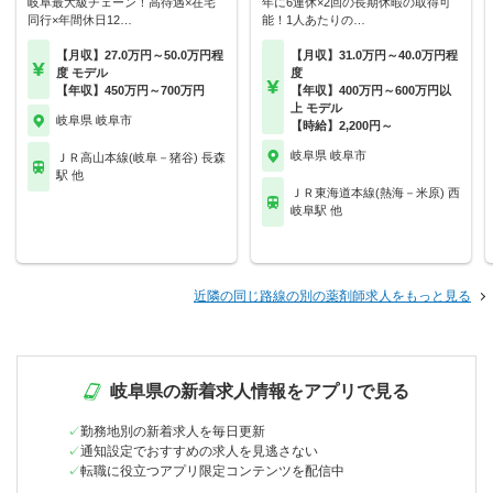
岐阜最大級チェーン！高待遇×在宅
年に6連休×2回の長期休暇の取得可
同行×年間休日12…
能！1人あたりの…
【月収】27.0万円～50.0万円程
【月収】31.0万円～40.0万円程
度 モデル
度
【年収】450万円～700万円
【年収】400万円～600万円以
上 モデル
岐阜県 岐阜市
【時給】2,200円～
岐阜県 岐阜市
ＪＲ高山本線(岐阜－猪谷) 長森
駅 他
ＪＲ東海道本線(熱海－米原) 西
岐阜駅 他
近隣の同じ路線の別の薬剤師求人をもっと見る
岐阜県の新着求人情報をアプリで見る
勤務地別の新着求人を毎日更新
通知設定でおすすめの求人を見逃さない
転職に役立つアプリ限定コンテンツを配信中