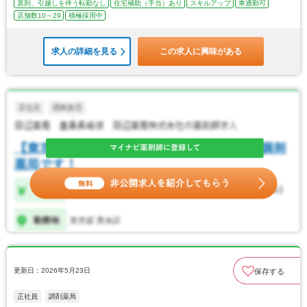
原則、引越しを伴う転勤なし
住宅補助（手当）あり
スキルアップ
車通勤可
店舗数10～29
積極採用中
求人の詳細を見る
この求人に興味がある
更新日：2026年5月23日
保存する
正社員
調剤薬局