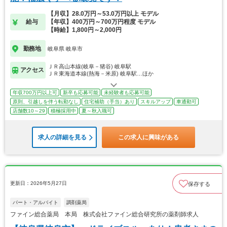
【月収】28.0万円～53.0万円以上 モデル
給与
【年収】400万円～700万円程度 モデル
【時給】1,800円～2,000円
勤務地
岐阜県 岐阜市
ＪＲ高山本線(岐阜－猪谷) 岐阜駅
アクセス
ＪＲ東海道本線(熱海－米原) 岐阜駅…ほか
年収700万円以上可
新卒も応募可能
未経験者も応募可能
原則、引越しを伴う転勤なし
住宅補助（手当）あり
スキルアップ
車通勤可
店舗数10～29
積極採用中
夏～秋入職可
求人の詳細を見る
この求人に興味がある
更新日：2026年5月27日
保存する
パート・アルバイト
調剤薬局
ファイン総合薬局 本局 株式会社ファイン総合研究所の薬剤師求人