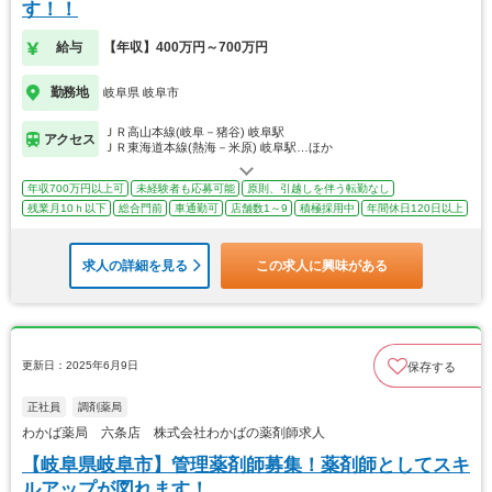
す！！
給与
【年収】400万円～700万円
勤務地
岐阜県 岐阜市
ＪＲ高山本線(岐阜－猪谷) 岐阜駅
アクセス
ＪＲ東海道本線(熱海－米原) 岐阜駅…ほか
年収700万円以上可
未経験者も応募可能
原則、引越しを伴う転勤なし
残業月10ｈ以下
総合門前
車通勤可
店舗数1～9
積極採用中
年間休日120日以上
求人の詳細を見る
この求人に興味がある
更新日：2025年6月9日
保存する
正社員
調剤薬局
わかば薬局 六条店 株式会社わかばの薬剤師求人
【岐阜県岐阜市】管理薬剤師募集！薬剤師としてスキ
ルアップが図れます！