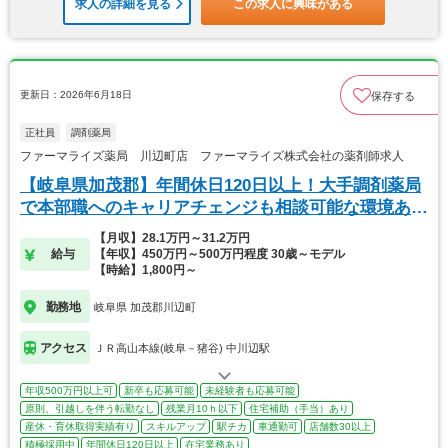
求人の詳細を見る
この求人に興味がある
更新日：2026年6月18日
保存する
正社員
調剤薬局
ファーマライズ薬局 川辺町店 ファーマライズ株式会社の薬剤師求人
【岐阜県加茂郡】年間休日120日以上！大手調剤薬局
で本部職へのキャリアチェンジも相談可能な環境あ
り！
【月収】28.1万円～31.2万円
給与
【年収】450万円～500万円程度 30歳～モデル
【時給】1,800円～
勤務地
岐阜県 加茂郡川辺町
アクセス
ＪＲ高山本線(岐阜－猪谷) 中川辺駅
年収500万円以上可
新卒も応募可能
未経験者も応募可能
原則、引越しを伴う転勤なし
残業月10ｈ以下
住宅補助（手当）あり
産休・育休取得実績有り
スキルアップ
駅チカ
車通勤可
店舗数30以上
積極採用中
年間休日120日以上
在宅業務あり