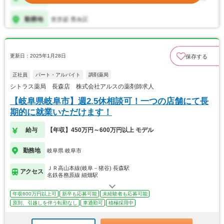
更新日：2025年1月28日
保存する
正社員
パート・アルバイト
調剤薬局
シトラス薬局 長森店 株式会社アルスの薬剤師求人
【岐阜県岐阜市】週2.5休相談可！一つの店舗にて長
期的に就業いただけます！
給与
【年収】450万円～600万円以上 モデル
勤務地
岐阜県 岐阜市
ＪＲ高山本線(岐阜－猪谷) 長森駅
アクセス
名鉄各務原線 細畑駅
年収600万円以上可
新卒も応募可能
未経験者も応募可能
原則、引越しを伴う転勤なし
車通勤可
積極採用中