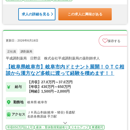
求人の詳細を見る
この求人に興味がある
更新日：2026年6月18日
保存する
正社員
調剤薬局
平成調剤薬局 日野店 株式会社平成調剤薬局の薬剤師求人
【岐阜県岐阜市】岐阜市内ドミナント展開！ＯＴＣ相
談から漢方など多岐に渡って経験を積めます！！
【月収】27.0万円～37.0万円
給与
【年収】430万円～650万円
【時給】1,500円～2,000円
勤務地
岐阜県 岐阜市
ＪＲ高山本線(岐阜－猪谷) 長森駅
アクセス
名鉄各務原線 手力駅
年収650万円以上可
産休・育休取得実績有り
スキルアップ
車通勤可