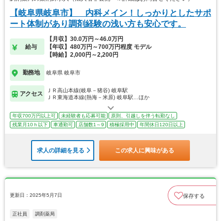
【岐阜県岐阜市】 内科メイン！しっかりとしたサポ
ート体制があり調剤経験の浅い方も安心です。
【月収】30.0万円～46.0万円
給与
【年収】480万円～700万円程度 モデル
【時給】2,000円～2,200円
勤務地
岐阜県 岐阜市
ＪＲ高山本線(岐阜－猪谷) 岐阜駅
アクセス
ＪＲ東海道本線(熱海－米原) 岐阜駅…ほか
年収700万円以上可
未経験者も応募可能
原則、引越しを伴う転勤なし
残業月10ｈ以下
車通勤可
店舗数1～9
積極採用中
年間休日120日以上
求人の詳細を見る
この求人に興味がある
更新日：2025年5月7日
保存する
正社員
調剤薬局