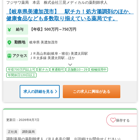
フジサワ薬局 本店 株式会社三晃メディカルの薬剤師求人
【岐阜県美濃加茂市】 駅チカ！処方箋調剤のほか、
健康食品なども多数取り揃えている薬局です。
給与
【年収】500万円～750万円
勤務地
岐阜県 美濃加茂市
ＪＲ高山本線(岐阜－猪谷) 美濃太田駅
アクセス
ＪＲ太多線 美濃太田駅…ほか
年収700万円以上可
駅チカ
車通勤可
店舗数10～29
積極採用中
年間休日120日以上
求人の詳細を見る
この求人に興味がある
更新日：2026年8月7日
保存する
正社員
調剤薬局
調剤薬局の薬剤師求人（法人名非公開 ※詳細はお問合せください）