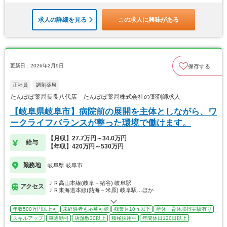
求人の詳細を見る
この求人に興味がある
更新日：2026年2月9日
保存する
正社員
調剤薬局
たんぽぽ薬局長良八代店 たんぽぽ薬局株式会社の薬剤師求人
【岐阜県岐阜市】病院前の展開を主体としながら、ワ
ークライフバランスが整った環境で働けます。
【月収】27.7万円～34.0万円
給与
【年収】420万円～530万円
勤務地
岐阜県 岐阜市
ＪＲ高山本線(岐阜－猪谷) 岐阜駅
アクセス
ＪＲ東海道本線(熱海－米原) 岐阜駅…ほか
年収500万円以上可
未経験者も応募可能
残業月10ｈ以下
産休・育休取得実績有り
スキルアップ
車通勤可
店舗数30以上
積極採用中
年間休日120日以上