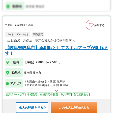
更新日：2026年5月26日
保存する
パート・アルバイト
調剤薬局
わかば薬局 六条店 株式会社わかばの薬剤師求人
【岐阜県岐阜市】薬剤師としてスキルアップが図れま
す！
給与
【時給】2,000円～2,500円
勤務地
岐阜県 岐阜市
ＪＲ高山本線(岐阜－猪谷) 岐阜駅
アクセス
ＪＲ東海道本線(熱海－米原) 岐阜駅
残業月10ｈ以下
車通勤可
積極採用中
夏～秋入職可
在宅業務あり
求人の詳細を見る
この求人に興味がある