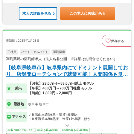
求人の詳細を見る
この求人に興味がある
更新日：2025年1月28日
保存する
正社員
パート・アルバイト
調剤薬局
調剤薬局の薬剤師求人（法人名非公開 ※詳細はお問合せください）
【岐阜県岐阜市】岐阜県内にてドミナント展開してお
り、店舗間ローテションで就業可能！人間関係も良好
です
【月収】28.0万円～53.0万円以上 モデル
給与
【年収】400万円～700万円程度 モデル
【時給】1,800円～2,000円
勤務地
岐阜県 岐阜市
ＪＲ高山本線(岐阜－猪谷) 岐阜駅
アクセス
ＪＲ東海道本線(熱海－米原) 岐阜駅…ほか
年収700万円以上可
新卒も応募可能
未経験者も応募可能