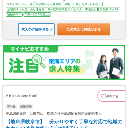
年収700万円以上可
未経験者も応募可能
原則、引越しを伴う転勤なし
住宅補助（手当）あり
産休・育休取得実績有り
駅チカ
車通勤可
店舗数10～29
積極採用中
年間休日120日以上
求人の詳細を見る
この求人に興味がある
更新日：2026年6月18日
保存する
正社員
調剤薬局
平成調剤薬局 公園前店 株式会社平成調剤薬局の薬剤師求人
【岐阜県岐阜市】 分かりやすく丁寧な対応で地域の