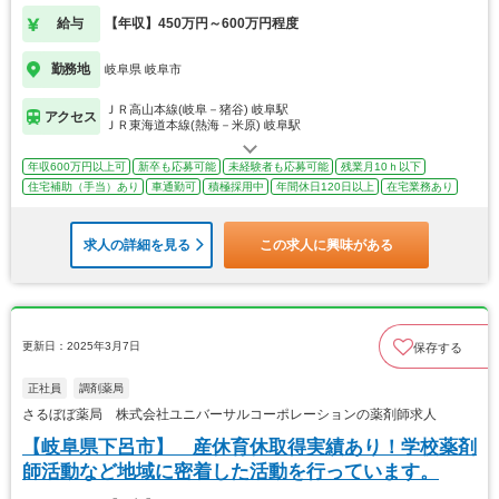
給与
【年収】450万円～600万円程度
勤務地
岐阜県 岐阜市
ＪＲ高山本線(岐阜－猪谷) 岐阜駅
アクセス
ＪＲ東海道本線(熱海－米原) 岐阜駅
年収600万円以上可
新卒も応募可能
未経験者も応募可能
残業月10ｈ以下
住宅補助（手当）あり
車通勤可
積極採用中
年間休日120日以上
在宅業務あり
求人の詳細を見る
この求人に興味がある
更新日：2025年3月7日
保存する
正社員
調剤薬局
さるぼぼ薬局 株式会社ユニバーサルコーポレーションの薬剤師求人
【岐阜県下呂市】 産休育休取得実績あり！学校薬剤
師活動など地域に密着した活動を行っています。