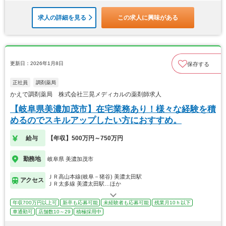
求人の詳細を見る
この求人に興味がある
更新日：2026年1月8日
保存する
正社員
調剤薬局
かえで調剤薬局 株式会社三晃メディカルの薬剤師求人
【岐阜県美濃加茂市】在宅業務あり！様々な経験を積
めるのでスキルアップしたい方におすすめ。
給与
【年収】500万円～750万円
勤務地
岐阜県 美濃加茂市
ＪＲ高山本線(岐阜－猪谷) 美濃太田駅
アクセス
ＪＲ太多線 美濃太田駅…ほか
年収700万円以上可
新卒も応募可能
未経験者も応募可能
残業月10ｈ以下
車通勤可
店舗数10～29
積極採用中