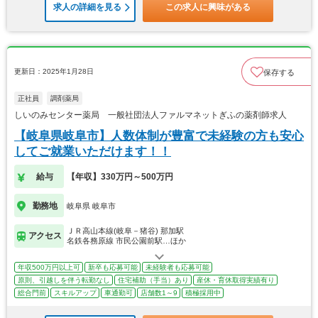
求人の詳細を見る
この求人に興味がある
更新日：2025年1月28日
保存する
正社員
調剤薬局
しいのみセンター薬局 一般社団法人ファルマネットぎふの薬剤師求人
【岐阜県岐阜市】人数体制が豊富で未経験の方も安心
してご就業いただけます！！
給与
【年収】330万円～500万円
勤務地
岐阜県 岐阜市
ＪＲ高山本線(岐阜－猪谷) 那加駅
アクセス
名鉄各務原線 市民公園前駅…ほか
年収500万円以上可
新卒も応募可能
未経験者も応募可能
原則、引越しを伴う転勤なし
住宅補助（手当）あり
産休・育休取得実績有り
総合門前
スキルアップ
車通勤可
店舗数1～9
積極採用中