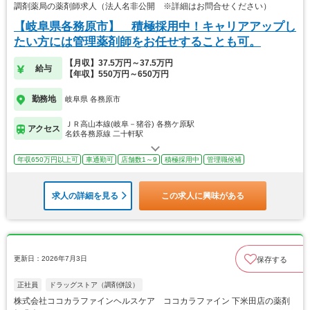
調剤薬局の薬剤師求人（法人名非公開 ※詳細はお問合せください）
【岐阜県各務原市】 積極採用中！キャリアアップし
たい方には管理薬剤師をお任せすることも可。
【月収】37.5万円～37.5万円
給与
【年収】550万円～650万円
勤務地
岐阜県 各務原市
ＪＲ高山本線(岐阜－猪谷) 各務ケ原駅
アクセス
名鉄各務原線 二十軒駅
年収650万円以上可
車通勤可
店舗数1～9
積極採用中
管理職候補
求人の詳細を見る
この求人に興味がある
更新日：2026年7月3日
保存する
正社員
ドラッグストア（調剤併設）
株式会社ココカラファインヘルスケア ココカラファイン 下米田店の薬剤