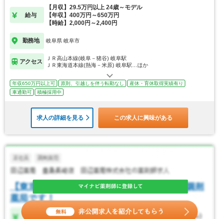
【月収】29.5万円以上 24歳～モデル
給与
【年収】400万円～650万円
【時給】2,000円～2,400円
勤務地
岐阜県 岐阜市
ＪＲ高山本線(岐阜－猪谷) 岐阜駅
アクセス
ＪＲ東海道本線(熱海－米原) 岐阜駅…ほか
年収650万円以上可
原則、引越しを伴う転勤なし
産休・育休取得実績有り
車通勤可
積極採用中
求人の詳細を見る
この求人に興味がある