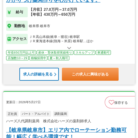
かかりつけ薬局作りを心がけています。
【月収】27.0万円～37.0万円
給与
【年収】430万円～650万円
勤務地
岐阜県 岐阜市
ＪＲ高山本線(岐阜－猪谷) 岐阜駅
アクセス
ＪＲ東海道本線(熱海－米原) 岐阜駅…ほか
年収650万円以上可
産休・育休取得実績有り
スキルアップ
車通勤可
店舗数10～29
積極採用中
夏～秋入職可
求人の詳細を見る
この求人に興味がある
更新日：2026年5月27日
保存する
正社員
パート・アルバイト
調剤薬局
ハーズ八代調剤薬局 株式会社ハーズの薬剤師求人
【岐阜県岐阜市】エリア内でローテーション勤務可
能！幅広く学べる環境です！