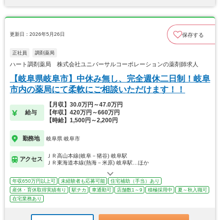
更新日：2026年5月26日
保存する
正社員
調剤薬局
ハート調剤薬局 株式会社ユニバーサルコーポレーションの薬剤師求人
【岐阜県岐阜市】中休み無し、完全週休二日制！岐阜
市内の薬局にて柔軟にご相談いただけます！！
【月収】30.0万円～47.0万円
給与
【年収】420万円～660万円
【時給】1,500円～2,200円
勤務地
岐阜県 岐阜市
ＪＲ高山本線(岐阜－猪谷) 岐阜駅
アクセス
ＪＲ東海道本線(熱海－米原) 岐阜駅…ほか
年収650万円以上可
未経験者も応募可能
住宅補助（手当）あり
産休・育休取得実績有り
駅チカ
車通勤可
店舗数1～9
積極採用中
夏～秋入職可
在宅業務あり