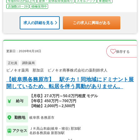
年収650万円以上可
産休・育休取得実績有り
スキルアップ
車通勤可
店舗数10～29
積極採用中
求人の詳細を見る
この求人に興味がある
更新日：2026年6月18日
保存する
正社員
調剤薬局
ピノキオ薬局 那加店 ピノキオ商事株式会社の薬剤師求人
【岐阜県各務原市】 駅チカ！同地域にドミナント展
開しているため、転居を伴う異動がありません。
【月収】27.0万円～50.0万円程度 モデル
給与
【年収】450万円～700万円
【時給】2,000円～2,500円
勤務地
岐阜県 各務原市
ＪＲ高山本線(岐阜－猪谷) 那加駅
アクセス
名鉄各務原線 新那加駅