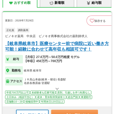
おすすめ順
新着順
給与順
更新日：2026年7月29日
保存する
正社員
調剤薬局
ピノキオ薬局 中央店 ピノキオ商事株式会社の薬剤師求人
【岐阜県岐阜市】医療センター前で病院に近い働き方
可能！経験に合わせて高年収も相談可です！
【月収】27.0万円～50.0万円程度 モデル
給与
【年収】450万円～700万円
勤務地
岐阜県 岐阜市
ＪＲ高山本線(岐阜－猪谷) 長森駅
アクセス
名鉄各務原線 切通駅
年収700万円以上可
未経験者も応募可能
原則、引越しを伴う転勤なし
土日休み（相談可含む）
産休・育休取得実績有り
総合門前
車通勤可
店舗数10～29
積極採用中
年間休日120日以上