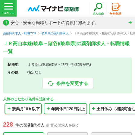
!
安心・安全な転職サポートの提供に努めます。
薬剤師の求人・転職TOP
岐阜県の薬剤師求人
ＪＲ高山本線(岐阜－猪谷)の薬剤師求人・転
ＪＲ高山本線(岐阜－猪谷)(岐阜県)の薬剤師求人・転職情報
一覧
勤務地
ＪＲ高山本線(岐阜－猪谷) 全体(岐阜県)
その他
指定なし
条件を変更する
人気のこだわり条件を追加する
残業月10ｈ以下
年間休日120日以上
土日休み（相談可含
228
件の薬剤師求人
※ 非公開求人を除く