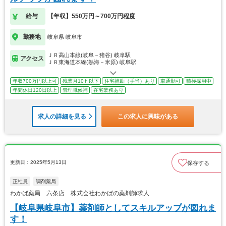
給与
【年収】550万円～700万円程度
勤務地
岐阜県 岐阜市
ＪＲ高山本線(岐阜－猪谷) 岐阜駅
アクセス
ＪＲ東海道本線(熱海－米原) 岐阜駅
年収700万円以上可
残業月10ｈ以下
住宅補助（手当）あり
車通勤可
積極採用中
年間休日120日以上
管理職候補
在宅業務あり
求人の詳細を見る
この求人に興味がある
更新日：2025年5月13日
保存する
正社員
調剤薬局
わかば薬局 六条店 株式会社わかばの薬剤師求人
【岐阜県岐阜市】薬剤師としてスキルアップが図れま
す！