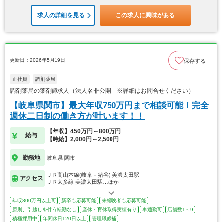
求人の詳細を見る
この求人に興味がある
更新日：2026年5月19日
保存する
正社員
調剤薬局
調剤薬局の薬剤師求人（法人名非公開 ※詳細はお問合せください）
【岐阜県関市】最大年収750万円まで相談可能！完全
週休二日制の働き方が叶います！！
【年収】450万円～800万円
給与
【時給】2,000円～2,500円
勤務地
岐阜県 関市
ＪＲ高山本線(岐阜－猪谷) 美濃太田駅
アクセス
ＪＲ太多線 美濃太田駅…ほか
年収800万円以上可
新卒も応募可能
未経験者も応募可能
原則、引越しを伴う転勤なし
産休・育休取得実績有り
車通勤可
店舗数1～9
積極採用中
年間休日120日以上
管理職候補