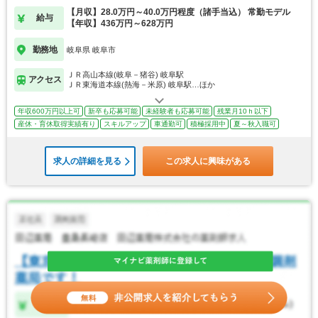
【月収】28.0万円～40.0万円程度（諸手当込） 常勤モデル
給与
【年収】436万円～628万円
勤務地
岐阜県 岐阜市
ＪＲ高山本線(岐阜－猪谷) 岐阜駅
アクセス
ＪＲ東海道本線(熱海－米原) 岐阜駅…ほか
年収600万円以上可
新卒も応募可能
未経験者も応募可能
残業月10ｈ以下
産休・育休取得実績有り
スキルアップ
車通勤可
積極採用中
夏～秋入職可
求人の詳細を見る
この求人に興味がある