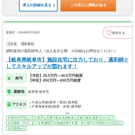
求人の詳細を見る
この求人に興味がある
更新日：2026年5月26日
保存する
正社員
調剤薬局
調剤薬局の薬剤師求人（法人名非公開 ※詳細はお問合せください）
【岐阜県岐阜市】施設在宅に注力しており、薬剤師と
してスキルアップが図れます！
【月収】28.0万円～40.0万円程度
給与
【年収】450万円～650万円程度
勤務地
岐阜県 岐阜市
ＪＲ高山本線(岐阜－猪谷) 岐阜駅
アクセス
ＪＲ東海道本線(熱海－米原) 岐阜駅
年収650万円以上可
新卒も応募可能
未経験者も応募可能
残業月10ｈ以下
住宅補助（手当）あり
車通勤可
積極採用中
夏～秋入職可
年間休日120日以上
在宅業務あり