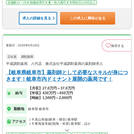
店舗数10～29
積極採用中
夏～秋入職可
年間休日120日以上
求人の詳細を見る
この求人に興味がある
更新日：2026年6月18日
保存する
正社員
調剤薬局
平成調剤薬局 八代店 株式会社平成調剤薬局の薬剤師求人
【岐阜県岐阜市】薬剤師として必要なスキルが身につ
きます！岐阜市内ドミナント展開の薬局です！
【月収】27.0万円～37.0万円
給与
【年収】430万円～650万円
【時給】1,500円～2,000円
勤務地
岐阜県 岐阜市
ＪＲ高山本線(岐阜－猪谷) 岐阜駅
アクセス
ＪＲ東海道本線(熱海－米原) 岐阜駅…ほか