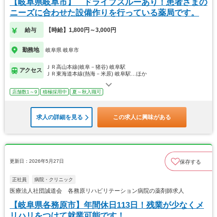
【岐阜県岐阜市】 ドライブスルーあり！患者さまの
ニーズに合わせた設備作りを行っている薬局です。
給与
【時給】1,800円～3,000円
勤務地
岐阜県 岐阜市
ＪＲ高山本線(岐阜－猪谷) 岐阜駅
アクセス
ＪＲ東海道本線(熱海－米原) 岐阜駅…ほか
店舗数1～9
積極採用中
夏～秋入職可
求人の詳細を見る
この求人に興味がある
更新日：2026年5月27日
保存する
正社員
病院・クリニック
医療法人社団誠道会 各務原リハビリテーション病院の薬剤師求人
【岐阜県各務原市】年間休日113日！残業が少なくメ
リハリをつけて就業可能です！