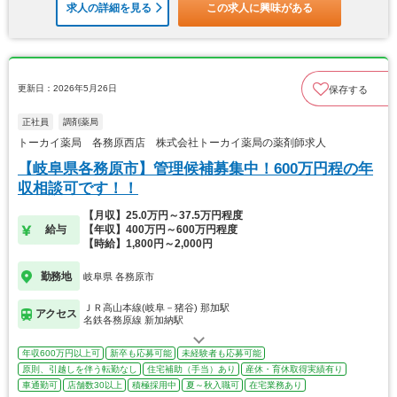
求人の詳細を見る
この求人に興味がある
更新日：2026年5月26日
保存する
正社員
調剤薬局
トーカイ薬局 各務原西店 株式会社トーカイ薬局の薬剤師求人
【岐阜県各務原市】管理候補募集中！600万円程の年
収相談可です！！
【月収】25.0万円～37.5万円程度
給与
【年収】400万円～600万円程度
【時給】1,800円～2,000円
勤務地
岐阜県 各務原市
ＪＲ高山本線(岐阜－猪谷) 那加駅
アクセス
名鉄各務原線 新加納駅
年収600万円以上可
新卒も応募可能
未経験者も応募可能
原則、引越しを伴う転勤なし
住宅補助（手当）あり
産休・育休取得実績有り
車通勤可
店舗数30以上
積極採用中
夏～秋入職可
在宅業務あり