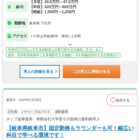
【月収】30.0万円～47.0万円
給与
【年収】420万円～660万円
【時給】1,500円～2,200円
勤務地
岐阜県 下呂市
アクセス
ＪＲ高山本線(岐阜－猪谷) 上呂駅
年収650万円以上可
未経験者も応募可能
住宅補助（手当）あり
産休・育休取得実績有り
車通勤可
店舗数1～9
積極採用中
在宅業務あり
求人の詳細を見る
この求人に興味がある
更新日：2025年1月28日
保存する
正社員
パート・アルバイト
調剤薬局
ホップ金華薬局 有限会社大学堂小川薬局の薬剤師求人
【岐阜県岐阜市】固定勤務もラウンダーも可！幅広い
科目で学べる環境です！