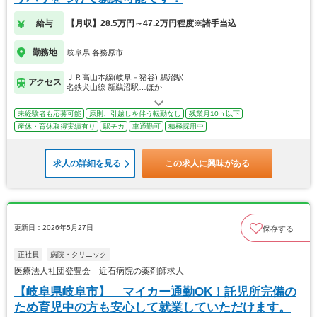
給与
【月収】28.5万円～47.2万円程度※諸手当込
勤務地
岐阜県 各務原市
ＪＲ高山本線(岐阜－猪谷) 鵜沼駅
アクセス
名鉄犬山線 新鵜沼駅…ほか
未経験者も応募可能
原則、引越しを伴う転勤なし
残業月10ｈ以下
産休・育休取得実績有り
駅チカ
車通勤可
積極採用中
求人の詳細を見る
この求人に興味がある
更新日：2026年5月27日
保存する
正社員
病院・クリニック
医療法人社団登豊会 近石病院の薬剤師求人
【岐阜県岐阜市】 マイカー通勤OK！託児所完備の
ため育児中の方も安心して就業していただけます。