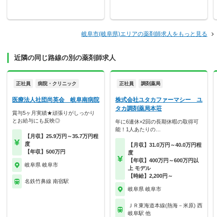
岐阜市(岐阜県)エリアの薬剤師求人をもっと見る
近隣の同じ路線の別の薬剤師求人
正社員
病院・クリニック
正社員
調剤薬局
医療法人社団尚英会 岐阜南病院
株式会社ユタカファーマシー ユ
タカ調剤薬局本荘
賞与5ヶ月実績★頑張りがしっかり
とお給与にも反映◎
年に6連休×2回の長期休暇の取得可
能！1人あたりの…
【月収】25.9万円～35.7万円程
度
【月収】31.0万円～40.0万円程
【年収】500万円
度
【年収】400万円～600万円以
岐阜県 岐阜市
上 モデル
【時給】2,200円～
名鉄竹鼻線 南宿駅
岐阜県 岐阜市
ＪＲ東海道本線(熱海－米原) 西
岐阜駅 他