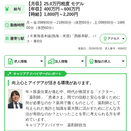
【月収】25.0万円程度 モデル
【年収】400万円～600万円
給与
【時給】1,800円～2,200円
月～金:09時00分～21時00分（休憩60分）,土:09時00分～18時
勤務時間
00分（休憩60分）
ＪＲ東海道本線(熱海－米原)「西岐阜駅」 バ
最寄り駅
アクセス
ス・車8分
更新日：2026/05/20 求人番号：408422
求人情報
法人情報
類似の求人
キャリアアドバイザーのレポート
向上心とアイデアが活きる環境があります。
年々医薬分業が進む中、時代が推奨する「ドクター」
「薬剤師」「患者さま」間での信頼と安心を築くために
何が必要なのか？薬局で働くものとして、薬剤師として
与えられた免許と知識を最大限に活かすためにどんな方
法が有効なのか？といったことを常に考えられる方を求
めています。
キャリアアドバイザー 薬剤師担当