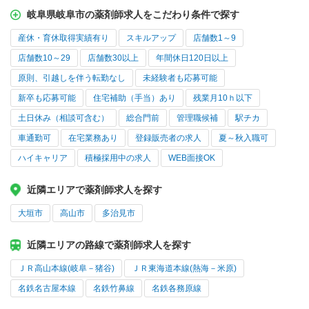
岐阜県岐阜市の薬剤師求人をこだわり条件で探す
産休・育休取得実績有り
スキルアップ
店舗数1～9
店舗数10～29
店舗数30以上
年間休日120日以上
原則、引越しを伴う転勤なし
未経験者も応募可能
新卒も応募可能
住宅補助（手当）あり
残業月10ｈ以下
土日休み（相談可含む）
総合門前
管理職候補
駅チカ
車通勤可
在宅業務あり
登録販売者の求人
夏～秋入職可
ハイキャリア
積極採用中の求人
WEB面接OK
近隣エリアで薬剤師求人を探す
大垣市
高山市
多治見市
近隣エリアの路線で薬剤師求人を探す
ＪＲ高山本線(岐阜－猪谷)
ＪＲ東海道本線(熱海－米原)
名鉄名古屋本線
名鉄竹鼻線
名鉄各務原線