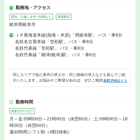
勤務地・アクセス
原則、引越しを伴う転勤なし
車通勤可
岐阜県岐阜市
ＪＲ東海道本線(熱海－米原)「西岐阜駅」 バス・車8分
名鉄名古屋本線「笠松駅」 バス・車8分
名鉄竹鼻線「笠松駅」 バス・車8分
名鉄竹鼻線「柳津(岐阜)駅」 バス・車6分
同じエリアで似た条件の求人や、同じ路線の求人なども喜んでご紹
介いたします。お悩みやご希望があれば、ぜひご相談ください。
無料で相談する
勤務時間
残業月10ｈ以下
月～金:09時00分～21時00分（休憩60分）,土:09時00分～18
時00分（休憩60分）
週40時間シフト制（4勤3休制）