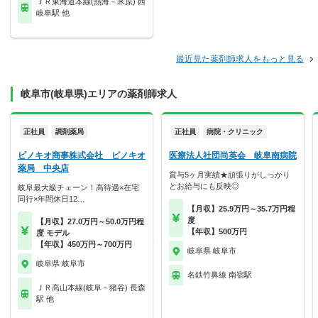
ＪＲ東海道本線(熱海－米原) 西
岐阜駅 他
最近見た薬剤師求人をもっと見る
岐阜市(岐阜県)エリアの薬剤師求人
正社員
調剤薬局
正社員
病院・クリニック
ピノキオ商事株式会社 ピノキオ
医療法人社団尚英会 岐阜南病院
薬局 中央店
賞与5ヶ月実績★頑張りがしっかり
とお給与にも反映◎
岐阜最大級チェーン！高待遇×在宅
同行×年間休日12…
【月収】25.9万円～35.7万円程
度
【月収】27.0万円～50.0万円程
【年収】500万円
度 モデル
【年収】450万円～700万円
岐阜県 岐阜市
岐阜県 岐阜市
名鉄竹鼻線 南宿駅
ＪＲ高山本線(岐阜－猪谷) 長森
駅 他