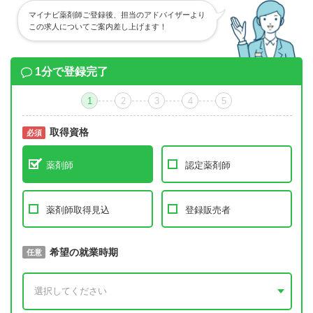
マイナビ薬剤師ご登録後、担当のアドバイザーより
この求人についてご案内差し上げます！
1分で登録完了
1
2
3
4
5
取得資格
必須
必須
薬剤師
認定薬剤師
薬剤師取得見込
登録販売者
取得予定年
希望の就業時期
必須
任意