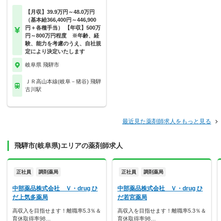
【月収】39.9万円～48.0万円
（基本給366,400円～446,900
円＋各種手当） 【年収】500万
円～800万円程度 ※年齢、経
験、能力を考慮のうえ、自社規
定により決定いたします
岐阜県 飛騨市
ＪＲ高山本線(岐阜－猪谷) 飛騨
古川駅
最近見た薬剤師求人をもっと見る
飛騨市(岐阜県)エリアの薬剤師求人
正社員
調剤薬局
正社員
調剤薬局
中部薬品株式会社 Ｖ・drug ひ
中部薬品株式会社 Ｖ・drug ひ
だ上気多薬局
だ若宮薬局
高収入を目指せます！離職率5.3％＆
高収入を目指せます！離職率5.3％＆
育休取得率98…
育休取得率98…