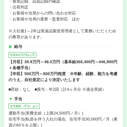
・製造記録、品質記録の確認
・出荷判定
・お客様や当局からの問い合わせ対応
・お客様や当局の査察・監査対応 ほか
※入社後1～2年は医薬品製造管理者として業務いただくため
の教育があります。
給与
年収800万円以上可
【月収】39.9万円～48.0万円（基本給366,400円～446,900円
＋各種手当）
【年収】500万円～800万円程度 ※年齢、経験、能力を考慮
のうえ、自社規定により決定いたします
■昇給：なし ■賞与：年2回（計4ヶ月分 ※過去実績）
手当
住宅補助（手当）あり
通勤手当(実費支給（上限24,500円／月）)
住宅手当(転居を伴う入社の場合、住宅手当30,000円／月（家
賃の60％を上限）)