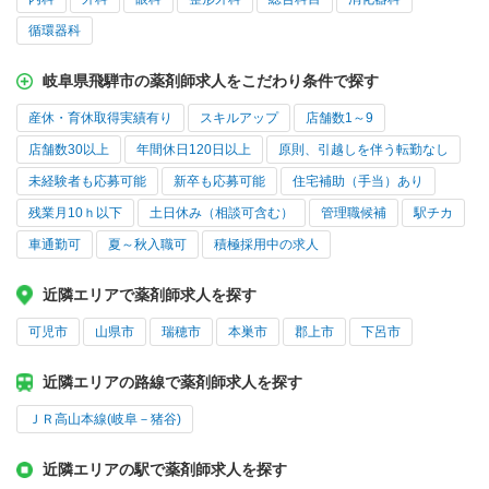
循環器科
岐阜県飛騨市の薬剤師求人をこだわり条件で探す
産休・育休取得実績有り
スキルアップ
店舗数1～9
店舗数30以上
年間休日120日以上
原則、引越しを伴う転勤なし
未経験者も応募可能
新卒も応募可能
住宅補助（手当）あり
残業月10ｈ以下
土日休み（相談可含む）
管理職候補
駅チカ
車通勤可
夏～秋入職可
積極採用中の求人
近隣エリアで薬剤師求人を探す
可児市
山県市
瑞穂市
本巣市
郡上市
下呂市
近隣エリアの路線で薬剤師求人を探す
ＪＲ高山本線(岐阜－猪谷)
近隣エリアの駅で薬剤師求人を探す