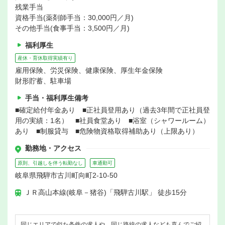
残業手当
資格手当(薬剤師手当：30,000円／月)
その他手当(食事手当：3,500円／月)
福利厚生
産休・育休取得実績有り
雇用保険、労災保険、健康保険、厚生年金保険
財形貯蓄、駐車場
手当・福利厚生備考
■確定給付年金あり ■正社員登用あり（過去3年間で正社員登
用の実績：1名） ■社員食堂あり ■浴室（シャワールーム）
あり ■制服貸与 ■危険物資格取得補助あり（上限あり）
勤務地・アクセス
原則、引越しを伴う転勤なし
車通勤可
岐阜県飛騨市古川町向町2-10-50
ＪＲ高山本線(岐阜－猪谷)「飛騨古川駅」 徒歩15分
同じエリアで似た条件の求人や、同じ路線の求人なども喜んでご紹