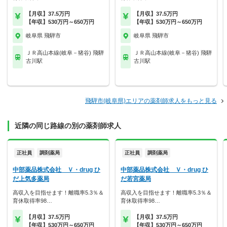
【月収】37.5万円
【月収】37.5万円
【年収】530万円～650万円
【年収】530万円～650万円
岐阜県 飛騨市
岐阜県 飛騨市
ＪＲ高山本線(岐阜－猪谷) 飛騨
ＪＲ高山本線(岐阜－猪谷) 飛騨
古川駅
古川駅
飛騨市(岐阜県)エリアの薬剤師求人をもっと見る
近隣の同じ路線の別の薬剤師求人
正社員
調剤薬局
正社員
調剤薬局
中部薬品株式会社 Ｖ・drug ひ
中部薬品株式会社 Ｖ・drug ひ
だ上気多薬局
だ若宮薬局
高収入を目指せます！離職率5.3％＆
高収入を目指せます！離職率5.3％＆
育休取得率98…
育休取得率98…
【月収】37.5万円
【月収】37.5万円
【年収】530万円～650万円
【年収】530万円～650万円