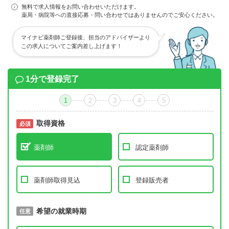
無料で求人情報をお問い合わせいただけます。
薬局・病院等への直接応募・問い合わせではありませんのでご安心ください。
マイナビ薬剤師ご登録後、担当のアドバイザーより
この求人についてご案内差し上げます！
1分で登録完了
1
2
3
4
5
取得資格
必須
必須
薬剤師
認定薬剤師
薬剤師取得見込
登録販売者
取得予定年
希望の就業時期
必須
任意