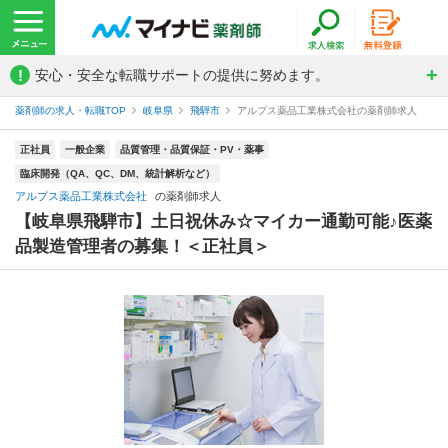
!
安心・安全な転職サポートの提供に努めます。
薬剤師の求人・転職TOP
岐阜県
飛騨市
アルプス薬品工業株式会社の薬剤師求人
正社員
一般企業
品質管理・品質保証・PV・薬事
臨床開発（QA、QC、DM、統計解析など）
アルプス薬品工業株式会社
の薬剤師求人
【岐阜県飛騨市】土日祝休み☆マイカー通勤可能♪医薬
品製造管理者の募集！＜正社員＞