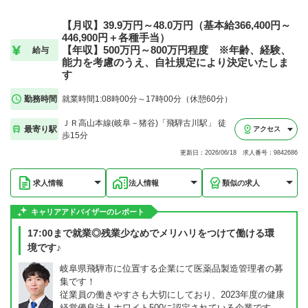
【月収】39.9万円～48.0万円（基本給366,400円～
446,900円＋各種手当）
【年収】500万円～800万円程度 ※年齢、経験、
給与
能力を考慮のうえ、自社規定により決定いたしま
す
勤務時間
就業時間1:08時00分～17時00分（休憩60分）
ＪＲ高山本線(岐阜－猪谷)「飛騨古川駅」 徒
最寄り駅
アクセス
歩15分
更新日：2026/06/18 求人番号：9842686
求人情報
法人情報
類似の求人
キャリアアドバイザーのレポート
17:00まで就業◎残業少なめでメリハリをつけて働ける環
境です♪
岐阜県飛騨市に位置する企業にて医薬品製造管理者の募
集です！
従業員の働きやすさも大切にしており、2023年度の健康
経営優良法人ホワイト500に認定されている企業です。