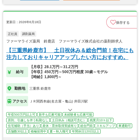
更新日：2026年6月18日
保存する
正社員
調剤薬局
ファーマライズ薬局 鈴鹿店 ファーマライズ株式会社の薬剤師求人
【三重県鈴鹿市】 土日祝休み＆総合門前！在宅にも
注力しておりキャリアアップしたい方におすすめ。
【月収】28.1万円～31.2万円
給与
【年収】450万円～500万円程度 30歳～モデル
【時給】1,800円～
勤務地
三重県 鈴鹿市
アクセス
ＪＲ関西本線(名古屋－亀山) 井田川駅
年収500万円以上可
新卒も応募可能
未経験者も応募可能
原則、引越しを伴う転勤なし
土日休み（相談可含む）
残業月10ｈ以下
住宅補助（手当）あり
産休・育休取得実績有り
総合門前
スキルアップ
車通勤可
店舗数30以上
積極採用中
夏～秋入職可
年間休日120日以上