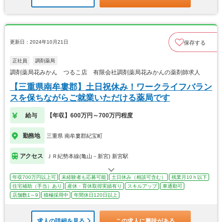
更新日：2024年10月21日
保存する
正社員
調剤薬局
調剤薬局花みかん つるこ店 有限会社調剤薬局花みかんの薬剤師求人
【三重県南牟婁郡】土日祝休み！ワークライフバラン
スを保ちながらご就業いただける薬局です
給与
【年収】600万円～700万円程度
勤務地
三重県 南牟婁郡紀宝町
アクセス
ＪＲ紀勢本線(亀山－新宮) 新宮駅
年収700万円以上可
未経験者も応募可能
土日休み（相談可含む）
残業月10ｈ以下
住宅補助（手当）あり
産休・育休取得実績有り
スキルアップ
車通勤可
店舗数1～9
積極採用中
年間休日120日以上
求人の詳細を見る
この求人に興味がある