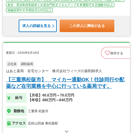
産休・育休取得実績有り
総合門前
スキルアップ
車通勤可
店舗数30以上
積極採用中
年間休日120日以上
求人の詳細を見る
この求人に興味がある
更新日：2026年6月18日
保存する
正社員
調剤薬局
はあと薬局 在宅センター 株式会社ウィーズの薬剤師求人
【三重県松阪市】 マイカー通勤OK！往診同行や配
薬など在宅業務を中心に行っている薬局です。
【月収】40.0万円～70.0万円
給与
【年収】480万円～840万円
勤務地
三重県 松阪市
アクセス
近鉄山田線 東松阪駅