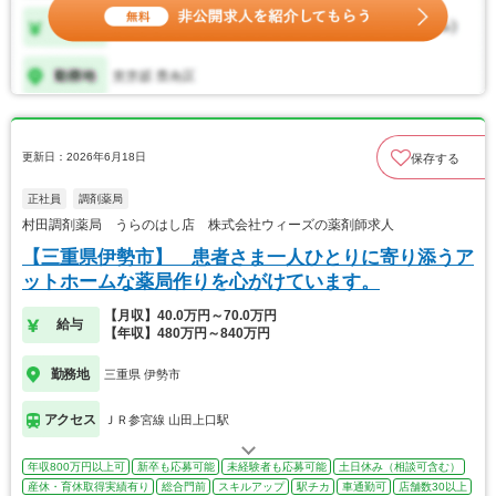
更新日：2026年6月18日
保存する
正社員
調剤薬局
村田調剤薬局 うらのはし店 株式会社ウィーズの薬剤師求人
【三重県伊勢市】 患者さま一人ひとりに寄り添うア
ットホームな薬局作りを心がけています。
【月収】40.0万円～70.0万円
給与
【年収】480万円～840万円
勤務地
三重県 伊勢市
アクセス
ＪＲ参宮線 山田上口駅
年収800万円以上可
新卒も応募可能
未経験者も応募可能
土日休み（相談可含む）
産休・育休取得実績有り
総合門前
スキルアップ
駅チカ
車通勤可
店舗数30以上