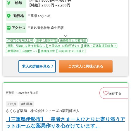
【年収】500万円～700万円
給与
【時給】2,000円～2,200円
勤務地
三重県 いなべ市
アクセス
三岐鉄道北勢線 麻生田駅
年収700万円以上可
新卒も応募可能
未経験者も応募可能
原則、引越しを伴う転勤なし
土日休み（相談可含む）
産休・育休取得実績有り
車通勤可
店舗数1～9
積極採用中
年間休日120日以上
求人の詳細を見る
この求人に興味がある
更新日：2026年6月18日
保存する
正社員
調剤薬局
さくらぎ薬局 株式会社ウィーズの薬剤師求人
【三重県伊勢市】 患者さま一人ひとりに寄り添うア
ットホームな薬局作りを心がけています。