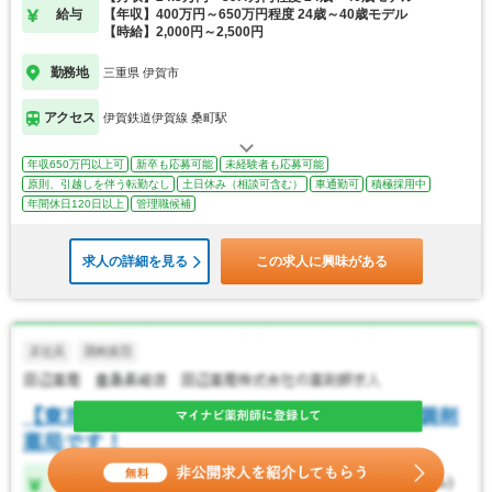
給与
【年収】400万円～650万円程度 24歳～40歳モデル
【時給】2,000円～2,500円
勤務地
三重県 伊賀市
アクセス
伊賀鉄道伊賀線 桑町駅
年収650万円以上可
新卒も応募可能
未経験者も応募可能
原則、引越しを伴う転勤なし
土日休み（相談可含む）
車通勤可
積極採用中
年間休日120日以上
管理職候補
求人の詳細を見る
この求人に興味がある