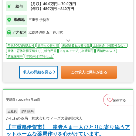
【月収】40.0万円～70.0万円
給与
【年収】480万円～840万円
勤務地
三重県 伊勢市
アクセス
近鉄鳥羽線 五十鈴川駅
年収800万円以上可
新卒も応募可能
未経験者も応募可能
土日休み（相談可含む）
産休・育休取得実績有り
総合門前
スキルアップ
車通勤可
店舗数30以上
積極採用中
年間休日120日以上
求人の詳細を見る
この求人に興味がある
更新日：2026年6月18日
保存する
正社員
調剤薬局
かしわの薬局 株式会社ウィーズの薬剤師求人
【三重県伊賀市】 患者さま一人ひとりに寄り添うア
ットホームな薬局作りを心がけています。