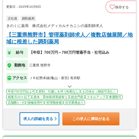
更新日：2025年10月8日
保存する
正社員
調剤薬局
きのくに薬局 株式会社メディカルナカニシの薬剤師求人
【三重県熊野市】管理薬剤師求人／複数店舗展開／地
域に根差した調剤薬局
給与
【年収】700万円～780万円管薬手当・社宅込み
勤務地
三重県 熊野市
アクセス
ＪＲ紀勢本線(亀山－新宮) 有井駅
年収700万円以上可
原則、引越しを伴う転勤なし
土日休み（相談可含む）
残業月10ｈ以下
産休・育休取得実績有り
総合門前
スキルアップ
車通勤可
店舗数1～9
積極採用中
管理職候補
在宅業務あり
求人の詳細を見る
この求人に興味がある