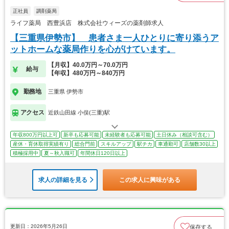
正社員
調剤薬局
ライフ薬局 西豊浜店 株式会社ウィーズの薬剤師求人
【三重県伊勢市】 患者さま一人ひとりに寄り添うア
ットホームな薬局作りを心がけています。
【月収】40.0万円～70.0万円
給与
【年収】480万円～840万円
勤務地
三重県 伊勢市
アクセス
近鉄山田線 小俣(三重)駅
年収800万円以上可
新卒も応募可能
未経験者も応募可能
土日休み（相談可含む）
産休・育休取得実績有り
総合門前
スキルアップ
駅チカ
車通勤可
店舗数30以上
積極採用中
夏～秋入職可
年間休日120日以上
求人の詳細を見る
この求人に興味がある
更新日：2026年5月26日
保存する