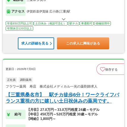
アクセス
伊賀鉄道伊賀線 広小路(三重)駅
年収650万円以上可
土日休み（相談可含む）
駅チカ
車通勤可
積極採用中
年間休日120日以上
求人の詳細を見る
この求人に興味がある
更新日：2026年7月8日
保存する
正社員
調剤薬局
フラワー薬局 寿店 株式会社メディカル一光の薬剤師求人
【三重県桑名市】 駅チカ徒歩6分！ワークライフバ
ランス重視の方に嬉しい土日祝休みの薬局です。
【月収】27.0万円～33.0万円程度 24歳～モデル
給与
【年収】450万円～520万円程度 30歳～モデル
【時給】1,800円～