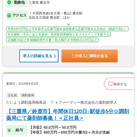
勤務地
三重県 桑名市
ＪＲ関西本線(名古屋－亀山) 桑名駅
アクセス
近鉄名古屋線 桑名駅…ほか
年収500万円以上可
新卒も応募可能
未経験者も応募可能
土日休み（相談可含む）
住宅補助（手当）あり
産休・育休取得実績有り
スキルアップ
駅チカ
店舗数30以上
積極採用中
夏～秋入職可
年間休日120日以上
求人の詳細を見る
この求人に興味がある
更新日：2026年6月2日
保存する
正社員
調剤薬局
たいよう調剤薬局桜島店 Ｔ’ｓファーマシー株式会社の薬剤師求人
【三重県／鈴鹿市】年間休日120日♪駅徒歩5分☆調剤
薬局にて薬剤師募集！＜正社員＞
【月収】40.0万円～50.0万円
給与
【年収】480万円～600万円※賞与2ヶ月分が支給