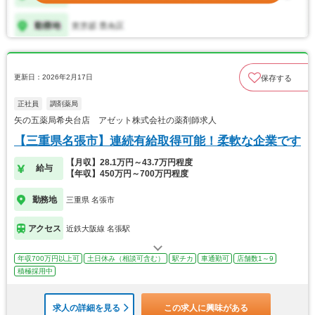
更新日：2026年2月17日
保存する
正社員
調剤薬局
矢の五薬局希央台店 アゼット株式会社の薬剤師求人
【三重県名張市】連続有給取得可能！柔軟な企業です
【月収】28.1万円～43.7万円程度
給与
【年収】450万円～700万円程度
勤務地
三重県 名張市
アクセス
近鉄大阪線 名張駅
年収700万円以上可
土日休み（相談可含む）
駅チカ
車通勤可
店舗数1～9
積極採用中
求人の詳細を見る
この求人に興味がある