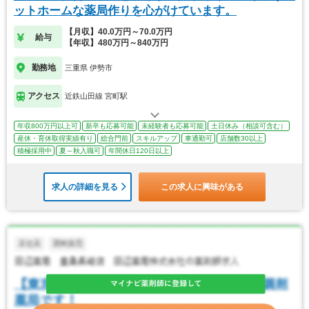
ットホームな薬局作りを心がけています。
【月収】40.0万円～70.0万円
給与
【年収】480万円～840万円
勤務地
三重県 伊勢市
アクセス
近鉄山田線 宮町駅
年収800万円以上可
新卒も応募可能
未経験者も応募可能
土日休み（相談可含む）
産休・育休取得実績有り
総合門前
スキルアップ
車通勤可
店舗数30以上
積極採用中
夏～秋入職可
年間休日120日以上
求人の詳細を見る
この求人に興味がある