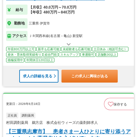
【月収】40.0万円～70.0万円
給与
【年収】480万円～840万円
勤務地
三重県 伊賀市
アクセス
ＪＲ関西本線(名古屋－亀山) 新堂駅
年収800万円以上可
新卒も応募可能
未経験者も応募可能
土日休み（相談可含む）
産休・育休取得実績有り
総合門前
スキルアップ
車通勤可
店舗数30以上
積極採用中
年間休日120日以上
求人の詳細を見る
この求人に興味がある
更新日：2026年6月18日
保存する
正社員
調剤薬局
村田調剤薬局 鵜方店 株式会社ウィーズの薬剤師求人
【三重県志摩市】 患者さま一人ひとりに寄り添うア