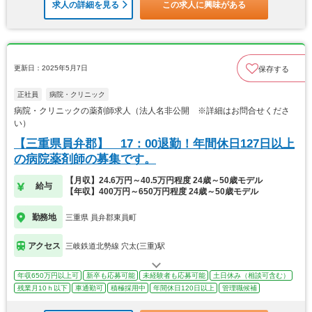
求人の詳細を見る
この求人に興味がある
更新日：2025年5月7日
保存する
正社員
病院・クリニック
病院・クリニックの薬剤師求人（法人名非公開 ※詳細はお問合せくださ
い）
【三重県員弁郡】 17：00退勤！年間休日127日以上
の病院薬剤師の募集です。
【月収】24.6万円～40.5万円程度 24歳～50歳モデル
給与
【年収】400万円～650万円程度 24歳～50歳モデル
勤務地
三重県 員弁郡東員町
アクセス
三岐鉄道北勢線 穴太(三重)駅
年収650万円以上可
新卒も応募可能
未経験者も応募可能
土日休み（相談可含む）
残業月10ｈ以下
車通勤可
積極採用中
年間休日120日以上
管理職候補