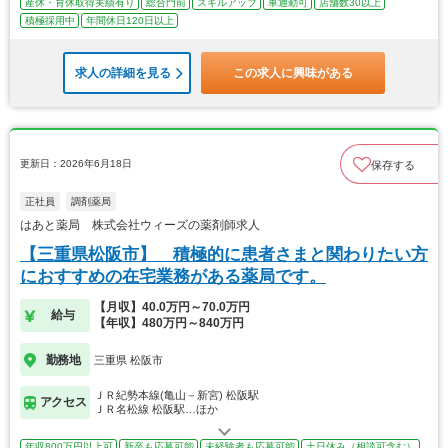
産休・育休取得実績有り
総合門前
スキルアップ
車通勤可
店舗数30以上
積極採用中
年間休日120日以上
求人の詳細を見る
この求人に興味がある
更新日：2026年6月18日
保存する
正社員
調剤薬局
はあと薬局 株式会社ウィーズの薬剤師求人
【三重県松阪市】 積極的に患者さまと関わりたい方
におすすめの在宅業務がある薬局です。
【月収】40.0万円～70.0万円
給与
【年収】480万円～840万円
勤務地
三重県 松阪市
ＪＲ紀勢本線(亀山－新宮) 松阪駅
アクセス
ＪＲ名松線 松阪駅…ほか
年収800万円以上可
新卒も応募可能
未経験者も応募可能
土日休み（相談可含む）