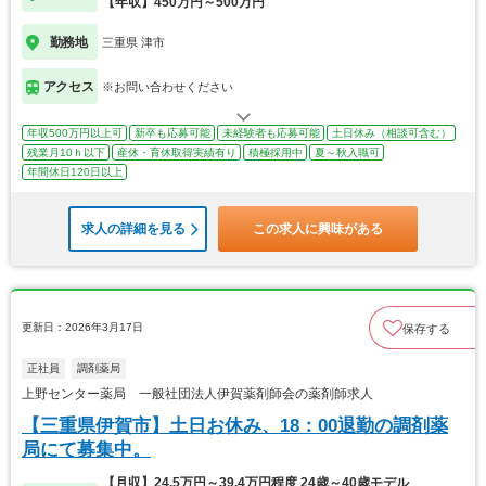
【年収】450万円～500万円
勤務地
三重県 津市
アクセス
※お問い合わせください
年収500万円以上可
新卒も応募可能
未経験者も応募可能
土日休み（相談可含む）
残業月10ｈ以下
産休・育休取得実績有り
積極採用中
夏～秋入職可
年間休日120日以上
求人の詳細を見る
この求人に興味がある
更新日：2026年3月17日
保存する
正社員
調剤薬局
上野センター薬局 一般社団法人伊賀薬剤師会の薬剤師求人
【三重県伊賀市】土日お休み、18：00退勤の調剤薬
局にて募集中。
【月収】24.5万円～39.4万円程度 24歳～40歳モデル