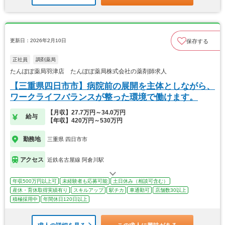
更新日：2026年2月10日
保存する
正社員
調剤薬局
たんぽぽ薬局羽津店 たんぽぽ薬局株式会社の薬剤師求人
【三重県四日市市】病院前の展開を主体としながら、
ワークライフバランスが整った環境で働けます。
【月収】27.7万円～34.0万円
給与
【年収】420万円～530万円
勤務地
三重県 四日市市
アクセス
近鉄名古屋線 阿倉川駅
年収500万円以上可
未経験者も応募可能
土日休み（相談可含む）
産休・育休取得実績有り
スキルアップ
駅チカ
車通勤可
店舗数30以上
積極採用中
年間休日120日以上