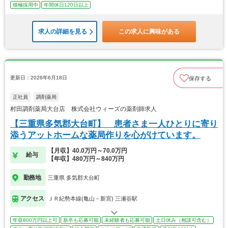
積極採用中
年間休日120日以上
求人の詳細を見る
この求人に興味がある
更新日：2026年6月18日
保存する
正社員
調剤薬局
村田調剤薬局大台店 株式会社ウィーズの薬剤師求人
【三重県多気郡大台町】 患者さま一人ひとりに寄り
添うアットホームな薬局作りを心がけています。
【月収】40.0万円～70.0万円
給与
【年収】480万円～840万円
勤務地
三重県 多気郡大台町
アクセス
ＪＲ紀勢本線(亀山－新宮) 三瀬谷駅
年収800万円以上可
新卒も応募可能
未経験者も応募可能
土日休み（相談可含む）