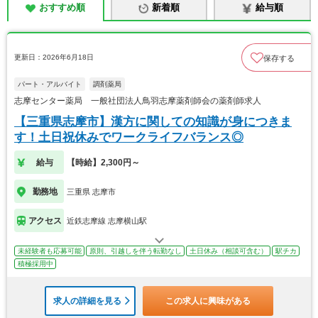
おすすめ順
新着順
給与順
更新日：2026年6月18日
保存する
パート・アルバイト
調剤薬局
志摩センター薬局 一般社団法人鳥羽志摩薬剤師会の薬剤師求人
【三重県志摩市】漢方に関しての知識が身につきま
す！土日祝休みでワークライフバランス◎
給与
【時給】2,300円～
勤務地
三重県 志摩市
アクセス
近鉄志摩線 志摩横山駅
未経験者も応募可能
原則、引越しを伴う転勤なし
土日休み（相談可含む）
駅チカ
積極採用中
求人の詳細を見る
この求人に興味がある