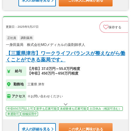
求人の詳細を見る
この求人に興味がある
更新日：2025年5月27日
保存する
正社員
調剤薬局
一身田薬局 株式会社MOメディカルの薬剤師求人
【三重県津市】ワークライフバランスが整えながら働
くことができる薬局です。
【月収】37.0万円～55.0万円程度
給与
【年収】450万円～650万円程度
勤務地
三重県 津市
アクセス
※お問い合わせください
年収650万円以上可
新卒も応募可能
未経験者も応募可能
土日休み（相談可含む）
車通勤可
積極採用中
求人の詳細を見る
この求人に興味がある