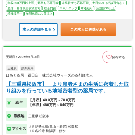
年収800万円以上可
新卒も応募可能
未経験者も応募可能
土日休み（相談可含む）
産休・育休取得実績有り
総合門前
スキルアップ
車通勤可
店舗数30以上
積極採用中
年間休日120日以上
求人の詳細を見る
この求人に興味がある
更新日：2026年6月18日
保存する
正社員
調剤薬局
はあと薬局 鎌田店 株式会社ウィーズの薬剤師求人
【三重県松阪市】 より患者さまの生活に密着した取
り組みを行っている地域密着型の薬局です。
【月収】40.0万円～70.0万円
給与
【年収】480万円～840万円
勤務地
三重県 松阪市
ＪＲ紀勢本線(亀山－新宮) 松阪駅
アクセス
ＪＲ名松線 松阪駅…ほか