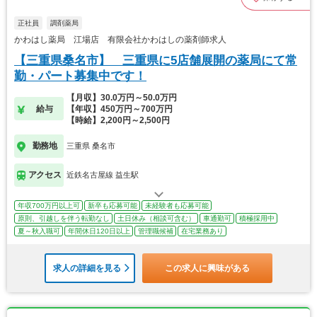
正社員
調剤薬局
かわはし薬局 江場店 有限会社かわはしの薬剤師求人
【三重県桑名市】 三重県に5店舗展開の薬局にて常
勤・パート募集中です！
【月収】30.0万円～50.0万円
給与
【年収】450万円～700万円
【時給】2,200円～2,500円
勤務地
三重県 桑名市
アクセス
近鉄名古屋線 益生駅
年収700万円以上可
新卒も応募可能
未経験者も応募可能
原則、引越しを伴う転勤なし
土日休み（相談可含む）
車通勤可
積極採用中
夏～秋入職可
年間休日120日以上
管理職候補
在宅業務あり
求人の詳細を見る
この求人に興味がある