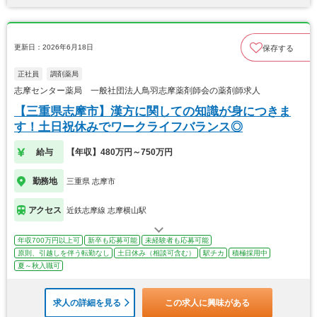
更新日：2026年6月18日
保存する
正社員
調剤薬局
志摩センター薬局 一般社団法人鳥羽志摩薬剤師会の薬剤師求人
【三重県志摩市】漢方に関しての知識が身につきま
す！土日祝休みでワークライフバランス◎
給与
【年収】480万円～750万円
勤務地
三重県 志摩市
アクセス
近鉄志摩線 志摩横山駅
年収700万円以上可
新卒も応募可能
未経験者も応募可能
原則、引越しを伴う転勤なし
土日休み（相談可含む）
駅チカ
積極採用中
夏～秋入職可
求人の詳細を見る
この求人に興味がある