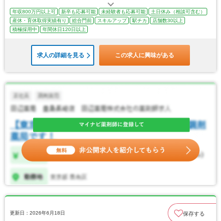
年収800万円以上可
新卒も応募可能
未経験者も応募可能
土日休み（相談可含む）
産休・育休取得実績有り
総合門前
スキルアップ
駅チカ
店舗数30以上
積極採用中
年間休日120日以上
求人の詳細を見る
この求人に興味がある
更新日：2026年6月18日
保存する