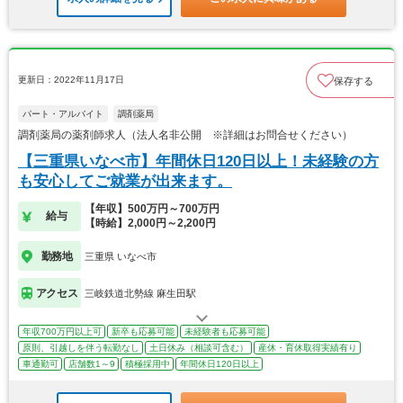
更新日：2022年11月17日
保存する
パート・アルバイト
調剤薬局
調剤薬局の薬剤師求人（法人名非公開 ※詳細はお問合せください）
【三重県いなべ市】年間休日120日以上！未経験の方
も安心してご就業が出来ます。
【年収】500万円～700万円
給与
【時給】2,000円～2,200円
勤務地
三重県 いなべ市
アクセス
三岐鉄道北勢線 麻生田駅
年収700万円以上可
新卒も応募可能
未経験者も応募可能
原則、引越しを伴う転勤なし
土日休み（相談可含む）
産休・育休取得実績有り
車通勤可
店舗数1～9
積極採用中
年間休日120日以上