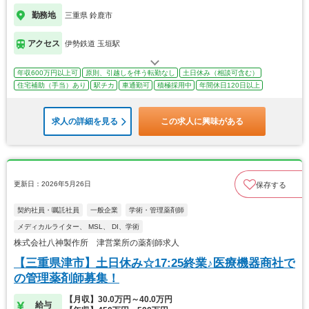
勤務地
三重県 鈴鹿市
アクセス
伊勢鉄道 玉垣駅
年収600万円以上可
原則、引越しを伴う転勤なし
土日休み（相談可含む）
住宅補助（手当）あり
駅チカ
車通勤可
積極採用中
年間休日120日以上
求人の詳細を見る
この求人に興味がある
更新日：2026年5月26日
保存する
契約社員・嘱託社員
一般企業
学術・管理薬剤師
メディカルライター、 MSL、 DI、学術
株式会社八神製作所 津営業所の薬剤師求人
【三重県津市】土日休み☆17:25終業♪医療機器商社で
の管理薬剤師募集！
【月収】30.0万円～40.0万円
給与