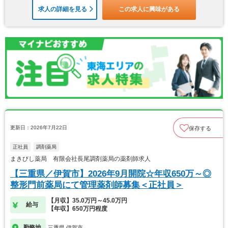
求人の詳細を見る
この求人に興味がある
更新日：2026年7月22日
保存する
正社員
調剤薬局
まきびし薬局 有限会社長尾調剤薬局の薬剤師求人
【三重県／伊賀市】2026年9月開院☆年収650万～◎
整形門前薬局にて管理薬剤師募集＜正社員＞
【月収】35.0万円～45.0万円
給与
【年収】650万円程度
勤務地
三重県 伊賀市