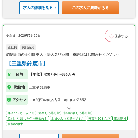
求人の詳細を見る
この求人に興味がある
更新日：2026年5月26日
保存する
正社員
調剤薬局
調剤薬局の薬剤師求人（法人名非公開 ※詳細はお問合せください）
【三重県鈴鹿市】
給与
【年収】430万円～650万円
勤務地
三重県 鈴鹿市
アクセス
ＪＲ関西本線(名古屋－亀山) 加佐登駅
年収650万円以上可
新卒も応募可能
未経験者も応募可能
原則、引越しを伴う転勤なし
土日休み（相談可含む）
残業月10ｈ以下
車通勤可
積極採用中