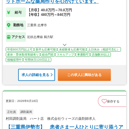
ットホームな薬局作りを心がけています。
【月収】40.0万円～70.0万円
給与
【年収】480万円～840万円
勤務地
三重県 志摩市
アクセス
近鉄志摩線 鵜方駅
年収800万円以上可
新卒も応募可能
未経験者も応募可能
土日休み（相談可含む）
産休・育休取得実績有り
総合門前
スキルアップ
車通勤可
店舗数30以上
積極採用中
年間休日120日以上
求人の詳細を見る
この求人に興味がある
更新日：2026年6月18日
保存する
正社員
調剤薬局
村田調剤薬局 ハート店 株式会社ウィーズの薬剤師求人
【三重県伊勢市】 患者さま一人ひとりに寄り添うア