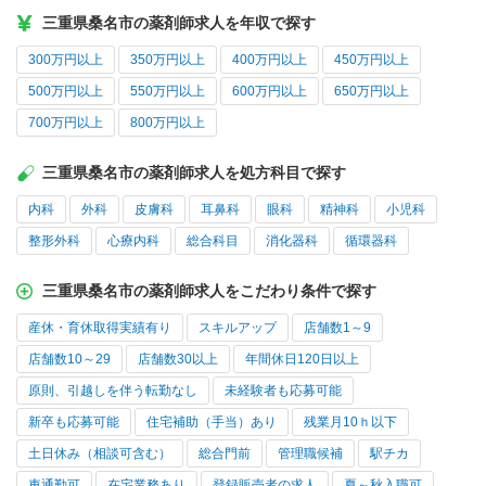
三重県桑名市の薬剤師求人を年収で探す
300万円以上
350万円以上
400万円以上
450万円以上
500万円以上
550万円以上
600万円以上
650万円以上
700万円以上
800万円以上
三重県桑名市の薬剤師求人を処方科目で探す
内科
外科
皮膚科
耳鼻科
眼科
精神科
小児科
整形外科
心療内科
総合科目
消化器科
循環器科
三重県桑名市の薬剤師求人をこだわり条件で探す
産休・育休取得実績有り
スキルアップ
店舗数1～9
店舗数10～29
店舗数30以上
年間休日120日以上
原則、引越しを伴う転勤なし
未経験者も応募可能
新卒も応募可能
住宅補助（手当）あり
残業月10ｈ以下
土日休み（相談可含む）
総合門前
管理職候補
駅チカ
車通勤可
在宅業務あり
登録販売者の求人
夏～秋入職可