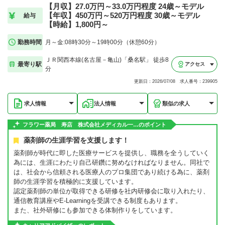
【月収】27.0万円～33.0万円程度 24歳～モデル
【年収】450万円～520万円程度 30歳～モデル
給与
【時給】1,800円～
勤務時間
月～金:08時30分～19時00分（休憩60分）
ＪＲ関西本線(名古屋－亀山)「桑名駅」 徒歩8
最寄り駅
アクセス
分
更新日：2026/07/08 求人番号：239905
求人情報
法人情報
類似の求人
フラワー薬局 寿店 株式会社メディカル一…のポイント
薬剤師の生涯学習を支援します！
薬剤師が時代に即した医療サービスを提供し、職務を全うしていく
為には、生涯にわたり自己研鑽に努めなければなりません。同社で
は、社会から信頼される医療人のプロ集団であり続ける為に、薬剤
師の生涯学習を積極的に支援しています。
認定薬剤師の単位が取得できる研修を社内研修会に取り入れたり、
通信教育講座やE-Learningを受講できる制度もあります。
また、社外研修にも参加できる体制作りをしています。