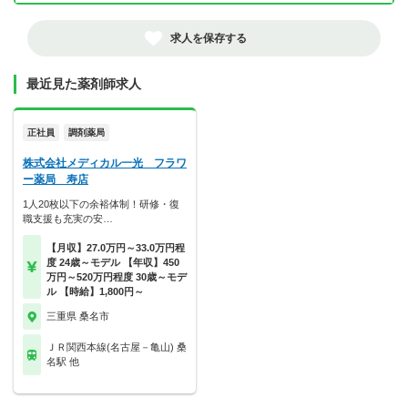
求人を保存する
最近見た薬剤師求人
正社員
調剤薬局
株式会社メディカル一光 フラワ
ー薬局 寿店
1人20枚以下の余裕体制！研修・復
職支援も充実の安…
【月収】27.0万円～33.0万円程
度 24歳～モデル 【年収】450
万円～520万円程度 30歳～モデ
ル 【時給】1,800円～
三重県 桑名市
ＪＲ関西本線(名古屋－亀山) 桑
名駅 他