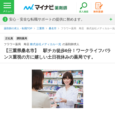
!
安心・安全な転職サポートの提供に努めます。
薬剤師の求人・転職TOP
三重県
桑名市
フラワー薬局 寿店 株式会社メディカル一光
正社員
調剤薬局
フラワー薬局 寿店
株式会社メディカル一光
の薬剤師求人
【三重県桑名市】 駅チカ徒歩6分！ワークライフバラ
ンス重視の方に嬉しい土日祝休みの薬局です。