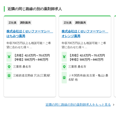
近隣の同じ路線の別の薬剤師求人
正社員
調剤薬局
正社員
調剤薬局
株式会社ほくせいファーマシー
株式会社ほくせいファーマシー
はちみつ薬局
オレンジ薬局
年収700万円以上も相談可能！ご希
年収700万円以上も相談可能！ご希
望に合わせた様々…
望に合わせた様々…
【月収】42.0万円～70.0万円
【月収】42.0万円～70.0万円
【年収】500万円～840万円
【年収】500万円～840万円
三重県 桑名市
三重県 桑名市
三岐鉄道北勢線 穴太(三重)駅
ＪＲ関西本線(名古屋－亀山) 桑
名駅 他
近隣の同じ路線の別の薬剤師求人をもっと見る