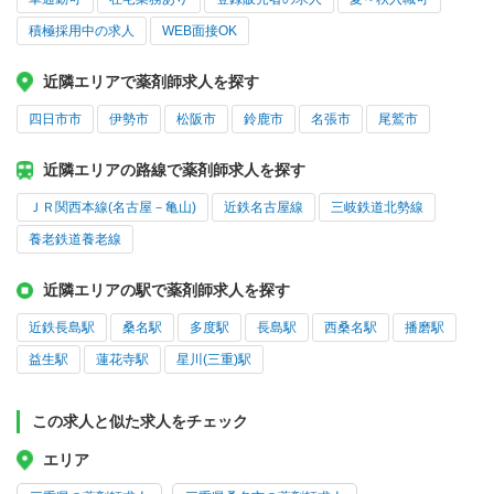
積極採用中の求人
WEB面接OK
近隣エリアで薬剤師求人を探す
四日市市
伊勢市
松阪市
鈴鹿市
名張市
尾鷲市
近隣エリアの路線で薬剤師求人を探す
ＪＲ関西本線(名古屋－亀山)
近鉄名古屋線
三岐鉄道北勢線
養老鉄道養老線
近隣エリアの駅で薬剤師求人を探す
近鉄長島駅
桑名駅
多度駅
長島駅
西桑名駅
播磨駅
益生駅
蓮花寺駅
星川(三重)駅
この求人と似た求人をチェック
エリア