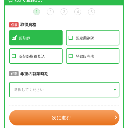
1
2
3
4
5
取得資格
必須
必須
薬剤師
認定薬剤師
薬剤師取得見込
登録販売者
取得予定年
希望の就業時期
必須
任意
年 3月
次に進む