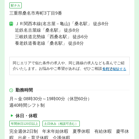
駅チカ
三重県桑名市寿町3丁目9番
ＪＲ関西本線(名古屋－亀山)「桑名駅」 徒歩8分
近鉄名古屋線「桑名駅」 徒歩8分
三岐鉄道北勢線「西桑名駅」 徒歩6分
養老鉄道養老線「桑名駅」 徒歩8分
同じエリアで似た条件の求人や、同じ路線の求人なども喜んでご紹
介いたします。お悩みやご希望があれば、ぜひご相談ください。
無料で相談する
勤務時間
月～金:08時30分～19時00分（休憩60分）
週40時間シフト制
休日・休暇
年間休日120日以上
土日休み（相談可含む）
完全週休2日制 年末年始休暇 夏季休暇 有給休暇 慶弔休
暇 出産・育児休暇 介護休暇