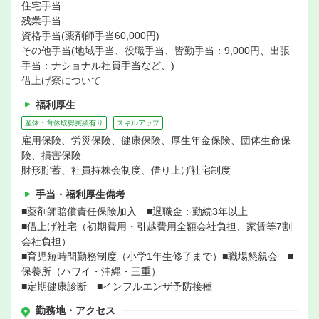
住宅手当
残業手当
資格手当(薬剤師手当60,000円)
その他手当(地域手当、役職手当、皆勤手当：9,000円、出張
手当：ナショナル社員手当など、)
借上げ寮について
福利厚生
産休・育休取得実績有り
スキルアップ
雇用保険、労災保険、健康保険、厚生年金保険、団体生命保
険、損害保険
財形貯蓄、社員持株会制度、借り上げ社宅制度
手当・福利厚生備考
■薬剤師賠償責任保険加入 ■退職金：勤続3年以上
■借上げ社宅（初期費用・引越費用全額会社負担、家賃等7割
会社負担）
■育児短時間勤務制度（小学1年生修了まで）■職場懇親会 ■
保養所（ハワイ・沖縄・三重）
■定期健康診断 ■インフルエンザ予防接種
勤務地・アクセス