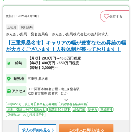
更新日：2025年1月28日
保存する
正社員
調剤薬局
さんあい薬局 桑名薬局店 さんあい薬局株式会社の薬剤師求人
【三重県桑名市】キャリアの幅が豊富なため昇給の幅
が大きくございます！人数体制が整っております！
【月収】28.0万円～46.0万円程度
給与
【年収】400万円～650万円程度
【時給】2,000円～
勤務地
三重県 桑名市
ＪＲ関西本線(名古屋－亀山) 桑名駅
アクセス
近鉄名古屋線 桑名駅…ほか
年収650万円以上可
新卒も応募可能
未経験者も応募可能
原則、引越しを伴う転勤なし
残業月10ｈ以下
総合門前
駅チカ
車通勤可
店舗数10～29
積極採用中
求人の詳細を見る
この求人に興味がある