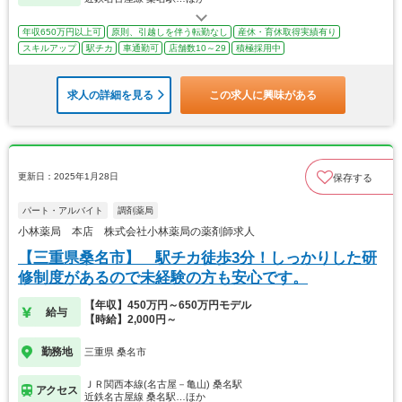
年収650万円以上可
原則、引越しを伴う転勤なし
産休・育休取得実績有り
スキルアップ
駅チカ
車通勤可
店舗数10～29
積極採用中
求人の詳細を見る
この求人に興味がある
更新日：2025年1月28日
保存する
パート・アルバイト
調剤薬局
小林薬局 本店 株式会社小林薬局の薬剤師求人
【三重県桑名市】 駅チカ徒歩3分！しっかりした研
修制度があるので未経験の方も安心です。
【年収】450万円～650万円モデル
給与
【時給】2,000円～
勤務地
三重県 桑名市
ＪＲ関西本線(名古屋－亀山) 桑名駅
アクセス
近鉄名古屋線 桑名駅…ほか