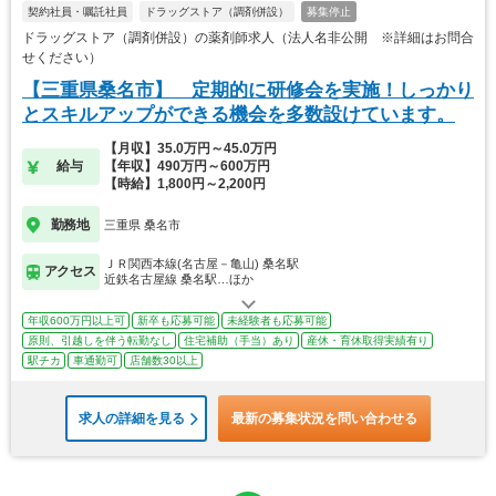
契約社員・嘱託社員
ドラッグストア（調剤併設）
募集停止
ドラッグストア（調剤併設）の薬剤師求人（法人名非公開 ※詳細はお問合
せください）
【三重県桑名市】 定期的に研修会を実施！しっかり
とスキルアップができる機会を多数設けています。
【月収】35.0万円～45.0万円
給与
【年収】490万円～600万円
【時給】1,800円～2,200円
勤務地
三重県 桑名市
ＪＲ関西本線(名古屋－亀山) 桑名駅
アクセス
近鉄名古屋線 桑名駅…ほか
年収600万円以上可
新卒も応募可能
未経験者も応募可能
原則、引越しを伴う転勤なし
住宅補助（手当）あり
産休・育休取得実績有り
駅チカ
車通勤可
店舗数30以上
求人の詳細を見る
最新の募集状況を問い合わせる