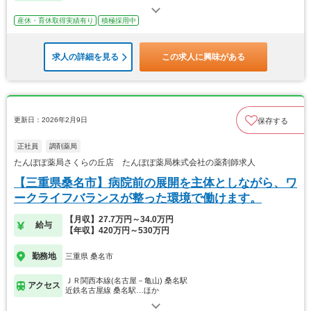
産休・育休取得実績有り
積極採用中
求人の詳細を見る
この求人に興味がある
更新日：2026年2月9日
保存する
正社員
調剤薬局
たんぽぽ薬局さくらの丘店 たんぽぽ薬局株式会社の薬剤師求人
【三重県桑名市】病院前の展開を主体としながら、ワ
ークライフバランスが整った環境で働けます。
【月収】27.7万円～34.0万円
給与
【年収】420万円～530万円
勤務地
三重県 桑名市
ＪＲ関西本線(名古屋－亀山) 桑名駅
アクセス
近鉄名古屋線 桑名駅…ほか