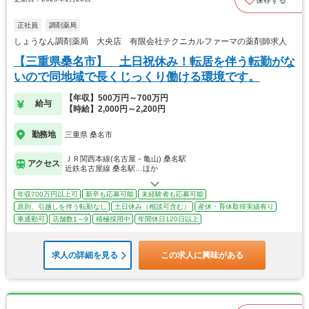
保存する
正社員
調剤薬局
しょうなん調剤薬局 大央店 有限会社テクニカルファーマの薬剤師求人
【三重県桑名市】 土日祝休み！転居を伴う転勤がな
いので同地域で長くじっくり働ける環境です。
【年収】500万円～700万円
給与
【時給】2,000円～2,200円
勤務地
三重県 桑名市
ＪＲ関西本線(名古屋－亀山) 桑名駅
アクセス
近鉄名古屋線 桑名駅…ほか
年収700万円以上可
新卒も応募可能
未経験者も応募可能
原則、引越しを伴う転勤なし
土日休み（相談可含む）
産休・育休取得実績有り
車通勤可
店舗数1～9
積極採用中
年間休日120日以上
求人の詳細を見る
この求人に興味がある