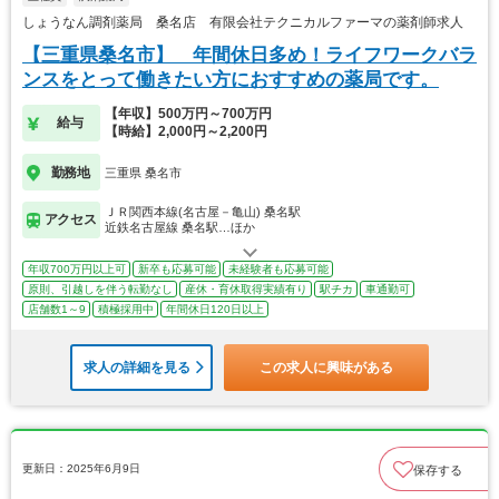
しょうなん調剤薬局 桑名店 有限会社テクニカルファーマの薬剤師求人
【三重県桑名市】 年間休日多め！ライフワークバラ
ンスをとって働きたい方におすすめの薬局です。
【年収】500万円～700万円
給与
【時給】2,000円～2,200円
勤務地
三重県 桑名市
ＪＲ関西本線(名古屋－亀山) 桑名駅
アクセス
近鉄名古屋線 桑名駅…ほか
年収700万円以上可
新卒も応募可能
未経験者も応募可能
原則、引越しを伴う転勤なし
産休・育休取得実績有り
駅チカ
車通勤可
店舗数1～9
積極採用中
年間休日120日以上
求人の詳細を見る
この求人に興味がある
更新日：2025年6月9日
保存する