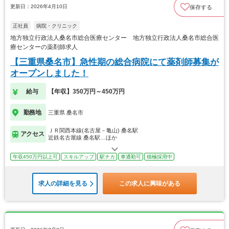
更新日：2026年4月10日
保存する
正社員
病院・クリニック
地方独立行政法人桑名市総合医療センター 地方独立行政法人桑名市総合医
療センターの薬剤師求人
【三重県桑名市】急性期の総合病院にて薬剤師募集が
オープンしました！
給与
【年収】350万円～450万円
勤務地
三重県 桑名市
ＪＲ関西本線(名古屋－亀山) 桑名駅
アクセス
近鉄名古屋線 桑名駅…ほか
年収450万円以上可
スキルアップ
駅チカ
車通勤可
積極採用中
求人の詳細を見る
この求人に興味がある