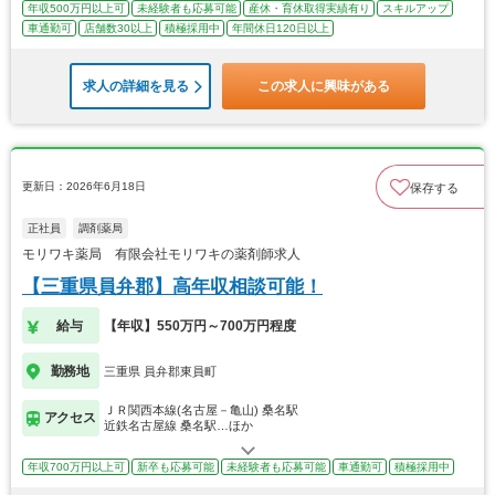
年収500万円以上可
未経験者も応募可能
産休・育休取得実績有り
スキルアップ
車通勤可
店舗数30以上
積極採用中
年間休日120日以上
求人の詳細を見る
この求人に興味がある
更新日：2026年6月18日
保存する
正社員
調剤薬局
モリワキ薬局 有限会社モリワキの薬剤師求人
【三重県員弁郡】高年収相談可能！
給与
【年収】550万円～700万円程度
勤務地
三重県 員弁郡東員町
ＪＲ関西本線(名古屋－亀山) 桑名駅
アクセス
近鉄名古屋線 桑名駅…ほか
年収700万円以上可
新卒も応募可能
未経験者も応募可能
車通勤可
積極採用中