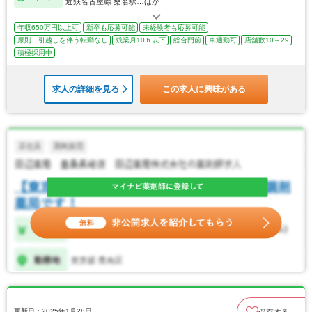
近鉄名古屋線 桑名駅…ほか
年収650万円以上可
新卒も応募可能
未経験者も応募可能
原則、引越しを伴う転勤なし
残業月10ｈ以下
総合門前
車通勤可
店舗数10～29
積極採用中
求人の詳細を見る
この求人に興味がある
更新日：2025年1月28日