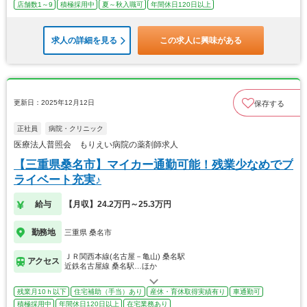
店舗数1～9
積極採用中
夏～秋入職可
年間休日120日以上
求人の詳細を見る
この求人に興味がある
更新日：2025年12月12日
保存する
正社員
病院・クリニック
医療法人普照会 もりえい病院の薬剤師求人
【三重県桑名市】マイカー通勤可能！残業少なめでプ
ライベート充実♪
給与
【月収】24.2万円～25.3万円
勤務地
三重県 桑名市
ＪＲ関西本線(名古屋－亀山) 桑名駅
アクセス
近鉄名古屋線 桑名駅…ほか
残業月10ｈ以下
住宅補助（手当）あり
産休・育休取得実績有り
車通勤可
積極採用中
年間休日120日以上
在宅業務あり