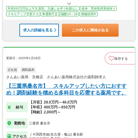
年収650万円以上可
原則、引越しを伴う転勤なし
産休・育休取得実績有り
スキルアップ
駅チカ
車通勤可
店舗数10～29
積極採用中
求人の詳細を見る
この求人に興味がある
更新日：2025年1月28日
保存する
正社員
調剤薬局
さんあい薬局 京橋店 さんあい薬局株式会社の薬剤師求人
【三重県桑名市】 スキルアップしたい方におすす
め！調剤経験を積める多科目を応需する薬局です。
【月収】28.0万円～46.0万円
給与
【年収】400万円～650万円
【時給】2,000円～
勤務地
三重県 桑名市
ＪＲ関西本線(名古屋－亀山) 桑名駅
アクセス