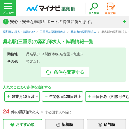
!
安心・安全な転職サポートの提供に努めます。
薬剤師の求人・転職TOP
三重県の薬剤師求人
桑名市の薬剤師求人
桑名駅の薬剤師求人
桑名駅(三重県)の薬剤師求人・転職情報一覧
勤務地
桑名駅(ＪＲ関西本線(名古屋－亀山))
その他
指定なし
条件を変更する
人気のこだわり条件を追加する
残業月10ｈ以下
年間休日120日以上
土日休み（相談可含
24
件の薬剤師求人
※ 非公開求人を除く
おすすめ順
新着順
給与順