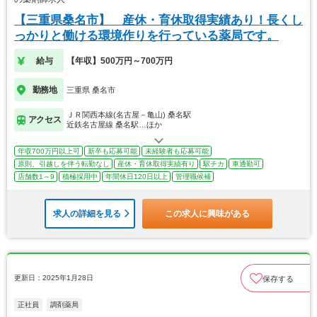
【三重県桑名市】 産休・育休取得実績あり！長くし
っかりと働ける環境作りを行っている薬局です。
給与
【年収】500万円～700万円
勤務地
三重県 桑名市
ＪＲ関西本線(名古屋－亀山) 桑名駅
アクセス
近鉄名古屋線 桑名駅…ほか
年収700万円以上可
新卒も応募可能
未経験者も応募可能
原則、引越しを伴う転勤なし
産休・育休取得実績有り
駅チカ
車通勤可
店舗数1～9
積極採用中
年間休日120日以上
管理職候補
求人の詳細を見る
この求人に興味がある
更新日：2025年1月28日
保存する
正社員
調剤薬局