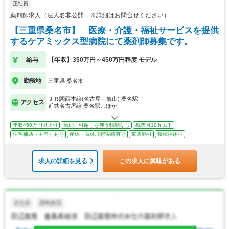
正社員
薬剤師求人（法人名非公開 ※詳細はお問合せください）
【三重県桑名市】 医療・介護・福祉サービスを提供
するケアミックス型病院にて薬剤師募集です。
給与
【年収】350万円～450万円程度 モデル
勤務地
三重県 桑名市
ＪＲ関西本線(名古屋－亀山) 桑名駅
アクセス
近鉄名古屋線 桑名駅…ほか
年収450万円以上可
原則、引越しを伴う転勤なし
残業月10ｈ以下
住宅補助（手当）あり
産休・育休取得実績有り
車通勤可
積極採用中
求人の詳細を見る
この求人に興味がある