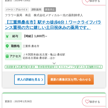
更新日：2026年7月8日
保存する
パート・アルバイト
調剤薬局
募集停止
フラワー薬局 寿店 株式会社メディカル一光の薬剤師求人
【三重県桑名市】駅チカ徒歩6分！ワークライフバラ
ンス重視の方に嬉しい土日祝休みの薬局です。
給与
【時給】1,800円～
勤務地
三重県 桑名市
ＪＲ関西本線(名古屋－亀山) 桑名駅
アクセス
近鉄名古屋線 桑名駅…ほか
未経験者も応募可能
産休・育休取得実績有り
スキルアップ
駅チカ
店舗数30以上
求人の詳細を見る
最新の募集状況を問い合わせる
更新日：2025年1月28日
保存する