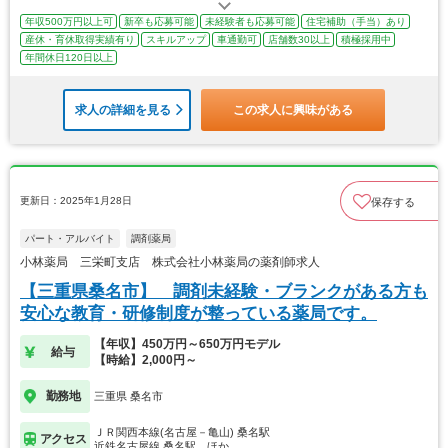
年収500万円以上可
新卒も応募可能
未経験者も応募可能
住宅補助（手当）あり
産休・育休取得実績有り
スキルアップ
車通勤可
店舗数30以上
積極採用中
年間休日120日以上
求人の詳細を見る
この求人に興味がある
更新日：2025年1月28日
保存する
パート・アルバイト
調剤薬局
小林薬局 三栄町支店 株式会社小林薬局の薬剤師求人
【三重県桑名市】 調剤未経験・ブランクがある方も
安心な教育・研修制度が整っている薬局です。
【年収】450万円～650万円モデル
給与
【時給】2,000円～
勤務地
三重県 桑名市
ＪＲ関西本線(名古屋－亀山) 桑名駅
アクセス
近鉄名古屋線 桑名駅…ほか