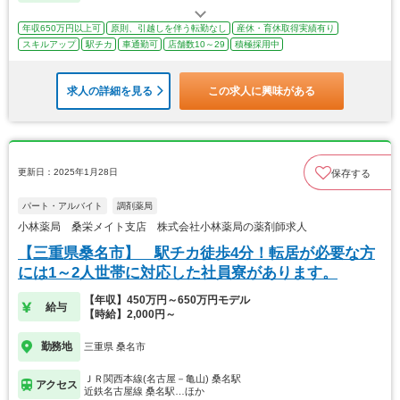
年収650万円以上可
原則、引越しを伴う転勤なし
産休・育休取得実績有り
スキルアップ
駅チカ
車通勤可
店舗数10～29
積極採用中
求人の詳細を見る
この求人に興味がある
更新日：2025年1月28日
保存する
パート・アルバイト
調剤薬局
小林薬局 桑栄メイト支店 株式会社小林薬局の薬剤師求人
【三重県桑名市】 駅チカ徒歩4分！転居が必要な方
には1～2人世帯に対応した社員寮があります。
【年収】450万円～650万円モデル
給与
【時給】2,000円～
勤務地
三重県 桑名市
ＪＲ関西本線(名古屋－亀山) 桑名駅
アクセス
近鉄名古屋線 桑名駅…ほか