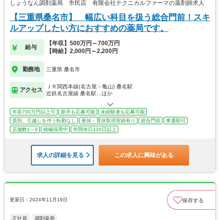
しょうなん調剤薬局 市民店 有限会社テクニカルファーマの薬剤師求人
【三重県桑名市】 幅広い科目を扱う総合門前！スキ
ルアップしたい方におすすめの薬局です。
【年収】500万円～700万円
給与
【時給】2,000円～2,200円
勤務地
三重県 桑名市
ＪＲ関西本線(名古屋－亀山) 桑名駅
アクセス
近鉄名古屋線 桑名駅…ほか
年収700万円以上可
新卒も応募可能
未経験者も応募可能
原則、引越しを伴う転勤なし
産休・育休取得実績有り
総合門前
車通勤可
店舗数1～9
積極採用中
年間休日120日以上
求人の詳細を見る
この求人に興味がある
更新日：2024年11月19日
保存する
正社員
調剤薬局