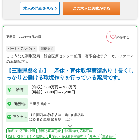
求人の詳細を見る
この求人に興味がある
更新日：2026年5月26日
保存する
パート・アルバイト
調剤薬局
しょうなん調剤薬局 総合医療センター前店 有限会社テクニカルファーマ
の薬剤師求人
【三重県桑名市】 産休・育休取得実績あり！長くし
っかりと働ける環境作りを行っている薬局です。
【年収】500万円～700万円
給与
【時給】2,000円～2,200円
勤務地
三重県 桑名市
ＪＲ関西本線(名古屋－亀山) 桑名駅
アクセス
近鉄名古屋線 桑名駅…ほか
年収700万円以上可
新卒も応募可能
未経験者も応募可能
原則、引越しを伴う転勤なし
産休・育休取得実績有り
駅チカ
車通勤可