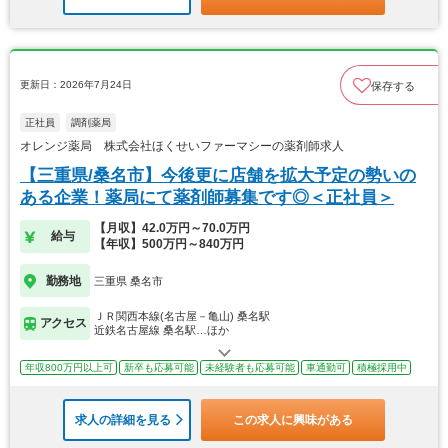
更新日：2026年7月24日
保存する
正社員
調剤薬局
オレンジ薬局 株式会社ほくせいファーマシーの薬剤師求人
【三重県/桑名市】今後更に店舗を拡大予定の勢いの
ある企業！薬局にて薬剤師募集です◎＜正社員＞
【月収】42.0万円～70.0万円
給与
【年収】500万円～840万円
勤務地
三重県 桑名市
ＪＲ関西本線(名古屋－亀山) 桑名駅
アクセス
近鉄名古屋線 桑名駅…ほか
年収800万円以上可
新卒も応募可能
未経験者も応募可能
車通勤可
積極採用中
求人の詳細を見る
この求人に興味がある