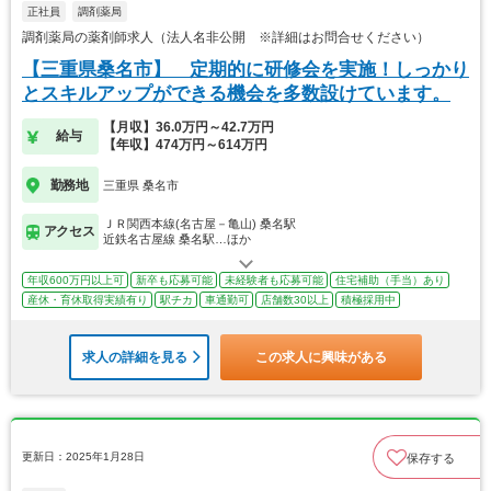
正社員
調剤薬局
調剤薬局の薬剤師求人（法人名非公開 ※詳細はお問合せください）
【三重県桑名市】 定期的に研修会を実施！しっかり
とスキルアップができる機会を多数設けています。
【月収】36.0万円～42.7万円
給与
【年収】474万円～614万円
勤務地
三重県 桑名市
ＪＲ関西本線(名古屋－亀山) 桑名駅
アクセス
近鉄名古屋線 桑名駅…ほか
年収600万円以上可
新卒も応募可能
未経験者も応募可能
住宅補助（手当）あり
産休・育休取得実績有り
駅チカ
車通勤可
店舗数30以上
積極採用中
求人の詳細を見る
この求人に興味がある
更新日：2025年1月28日
保存する