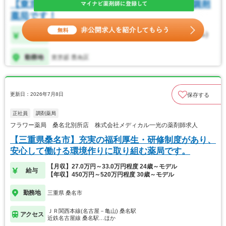
更新日：2026年7月8日
保存する
正社員
調剤薬局
フラワー薬局 桑名北別所店 株式会社メディカル一光の薬剤師求人
【三重県桑名市】充実の福利厚生・研修制度があり、
安心して働ける環境作りに取り組む薬局です。
【月収】27.0万円～33.0万円程度 24歳～モデル
給与
【年収】450万円～520万円程度 30歳～モデル
勤務地
三重県 桑名市
ＪＲ関西本線(名古屋－亀山) 桑名駅
アクセス
近鉄名古屋線 桑名駅…ほか