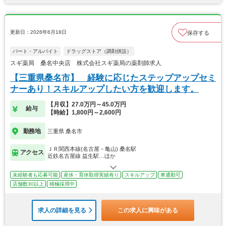
更新日：2026年6月18日
保存する
パート・アルバイト
ドラッグストア（調剤併設）
スギ薬局 桑名中央店 株式会社スギ薬局の薬剤師求人
【三重県桑名市】 経験に応じたステップアップセミ
ナーあり！スキルアップしたい方を歓迎します。
【月収】27.0万円～45.0万円
給与
【時給】1,800円～2,600円
勤務地
三重県 桑名市
ＪＲ関西本線(名古屋－亀山) 桑名駅
アクセス
近鉄名古屋線 益生駅…ほか
未経験者も応募可能
産休・育休取得実績有り
スキルアップ
車通勤可
店舗数30以上
積極採用中
求人の詳細を見る
この求人に興味がある