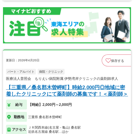
更新日：2026年4月20日
保存する
パート・アルバイト
病院・クリニック
医療法人普照会 もりえい病院附属 伊勢湾岸クリニックの薬剤師求人
【三重県／桑名郡木曽岬町】時給2,000円◎地域に密
着したクリニックにて薬剤師の募集です！＜薬剤師＞
給与
【時給】2,000円～2,000円
勤務地
三重県 桑名郡木曽岬町
ＪＲ関西本線(名古屋－亀山) 桑名駅
アクセス
近鉄名古屋線 桑名駅…ほか