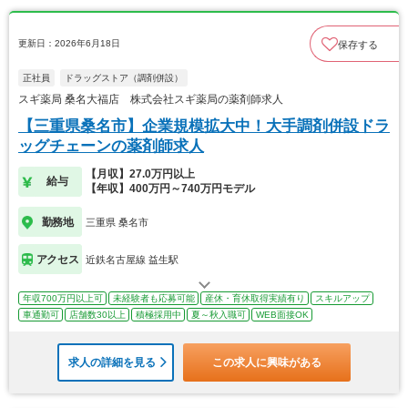
更新日：2026年6月18日
保存する
正社員
ドラッグストア（調剤併設）
スギ薬局 桑名大福店 株式会社スギ薬局の薬剤師求人
【三重県桑名市】企業規模拡大中！大手調剤併設ドラ
ッグチェーンの薬剤師求人
【月収】27.0万円以上
給与
【年収】400万円～740万円モデル
勤務地
三重県 桑名市
アクセス
近鉄名古屋線 益生駅
年収700万円以上可
未経験者も応募可能
産休・育休取得実績有り
スキルアップ
車通勤可
店舗数30以上
積極採用中
夏～秋入職可
WEB面接OK
求人の詳細を見る
この求人に興味がある