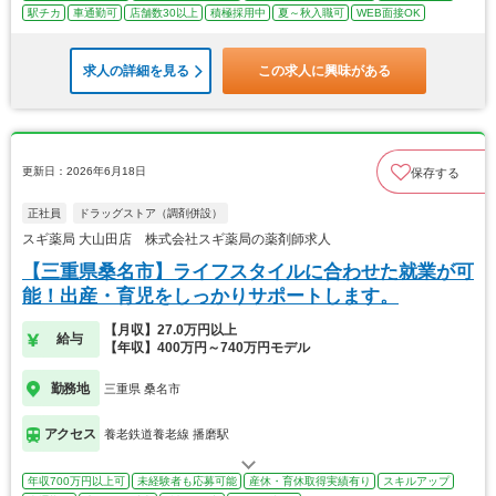
駅チカ
車通勤可
店舗数30以上
積極採用中
夏～秋入職可
WEB面接OK
求人の詳細を見る
この求人に興味がある
更新日：2026年6月18日
保存する
正社員
ドラッグストア（調剤併設）
スギ薬局 大山田店 株式会社スギ薬局の薬剤師求人
【三重県桑名市】ライフスタイルに合わせた就業が可
能！出産・育児をしっかりサポートします。
【月収】27.0万円以上
給与
【年収】400万円～740万円モデル
勤務地
三重県 桑名市
アクセス
養老鉄道養老線 播磨駅
年収700万円以上可
未経験者も応募可能
産休・育休取得実績有り
スキルアップ