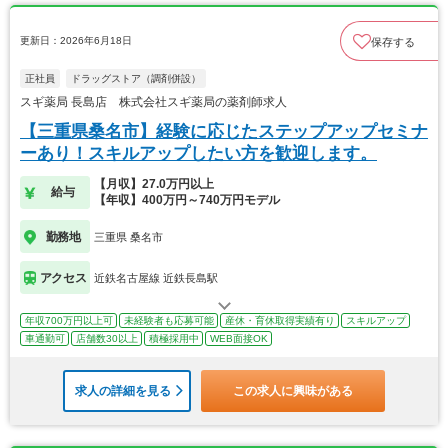
更新日：2026年6月18日
保存する
正社員
ドラッグストア（調剤併設）
スギ薬局 長島店 株式会社スギ薬局の薬剤師求人
【三重県桑名市】経験に応じたステップアップセミナ
ーあり！スキルアップしたい方を歓迎します。
【月収】27.0万円以上
給与
【年収】400万円～740万円モデル
勤務地
三重県 桑名市
アクセス
近鉄名古屋線 近鉄長島駅
年収700万円以上可
未経験者も応募可能
産休・育休取得実績有り
スキルアップ
車通勤可
店舗数30以上
積極採用中
WEB面接OK
求人の詳細を見る
この求人に興味がある