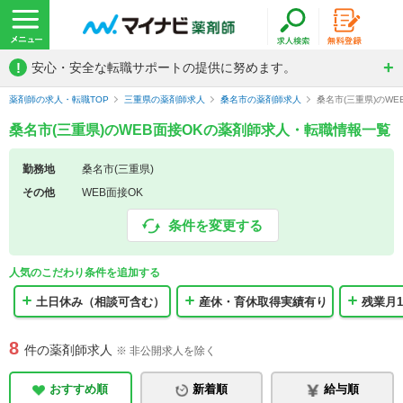
!
安心・安全な転職サポートの提供に努めます。
薬剤師の求人・転職TOP
三重県の薬剤師求人
桑名市の薬剤師求人
桑名市(三重県)のW
桑名市(三重県)のWEB面接OKの薬剤師求人・転職情報一覧
勤務地
桑名市(三重県)
その他
WEB面接OK
条件を変更する
人気のこだわり条件を追加する
土日休み（相談可含む）
産休・育休取得実績有り
残業月1
8
件の薬剤師求人
※ 非公開求人を除く
おすすめ順
新着順
給与順