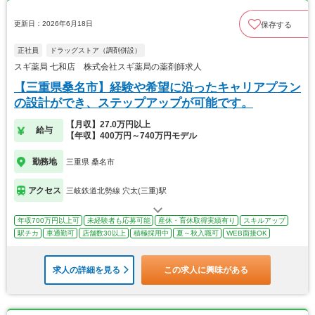
更新日：2026年6月18日
保存する
正社員
ドラッグストア（調剤併設）
スギ薬局 七和店 株式会社スギ薬局の薬剤師求人
【三重県桑名市】経験や希望に沿ったキャリアプラン
の設計ができ、ステップアップが可能です。
【月収】27.0万円以上
給与
【年収】400万円～740万円モデル
勤務地
三重県 桑名市
アクセス
三岐鉄道北勢線 穴太(三重)駅
年収700万円以上可
未経験者も応募可能
産休・育休取得実績有り
スキルアップ
駅チカ
車通勤可
店舗数30以上
積極採用中
夏～秋入職可
WEB面接OK
求人の詳細を見る
この求人に興味がある