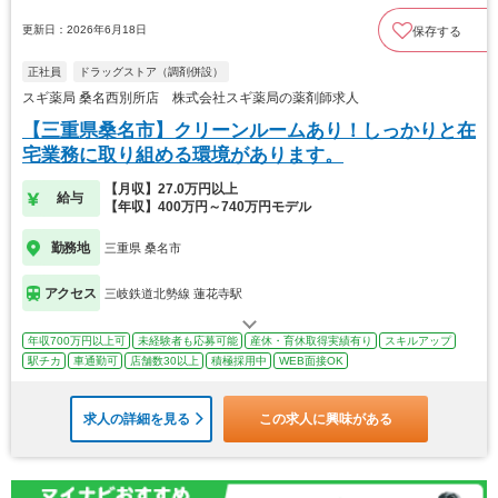
更新日：2026年6月18日
保存する
正社員
ドラッグストア（調剤併設）
スギ薬局 桑名西別所店 株式会社スギ薬局の薬剤師求人
【三重県桑名市】クリーンルームあり！しっかりと在
宅業務に取り組める環境があります。
【月収】27.0万円以上
給与
【年収】400万円～740万円モデル
勤務地
三重県 桑名市
アクセス
三岐鉄道北勢線 蓮花寺駅
年収700万円以上可
未経験者も応募可能
産休・育休取得実績有り
スキルアップ
駅チカ
車通勤可
店舗数30以上
積極採用中
WEB面接OK
求人の詳細を見る
この求人に興味がある