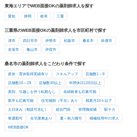
東海エリアでWEB面接OKの薬剤師求人を探す
愛知
静岡
岐阜
三重
三重県のWEB面接OKの薬剤師求人を市区町村で探す
津市
四日市市
伊勢市
松阪市
桑名市
鈴鹿市
名張市
亀山市
伊賀市
桑名市の薬剤師求人をこだわり条件で探す
産休・育休取得実績有り
スキルアップ
店舗数1～9
店舗数10～29
店舗数30以上
年間休日120日以上
原則、引越しを伴う転勤なし
未経験者も応募可能
新卒も応募可能
住宅補助（手当）あり
残業月10ｈ以下
土日休み（相談可含む）
総合門前
管理職候補
駅チカ
車通勤可
在宅業務あり
夏～秋入職可
積極採用中の求人
WEB面接OK