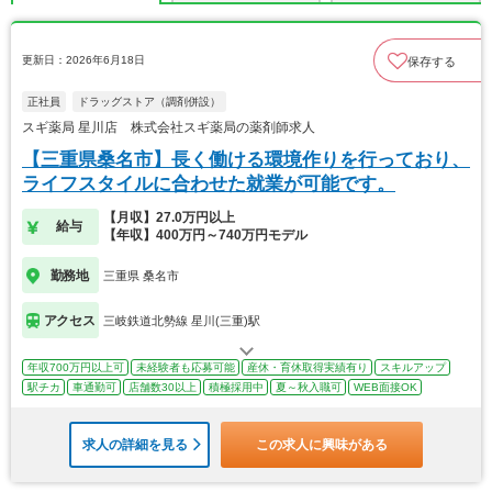
更新日：2026年6月18日
保存する
正社員
ドラッグストア（調剤併設）
スギ薬局 星川店 株式会社スギ薬局の薬剤師求人
【三重県桑名市】長く働ける環境作りを行っており、
ライフスタイルに合わせた就業が可能です。
【月収】27.0万円以上
給与
【年収】400万円～740万円モデル
勤務地
三重県 桑名市
アクセス
三岐鉄道北勢線 星川(三重)駅
年収700万円以上可
未経験者も応募可能
産休・育休取得実績有り
スキルアップ
駅チカ
車通勤可
店舗数30以上
積極採用中
夏～秋入職可
WEB面接OK
求人の詳細を見る
この求人に興味がある