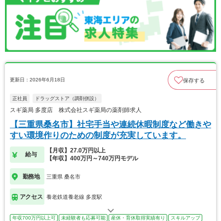
更新日：2026年6月18日
保存する
正社員
ドラッグストア（調剤併設）
スギ薬局 多度店 株式会社スギ薬局の薬剤師求人
【三重県桑名市】社宅手当や連続休暇制度など働きや
すい環境作りのための制度が充実しています。
【月収】27.0万円以上
給与
【年収】400万円～740万円モデル
勤務地
三重県 桑名市
アクセス
養老鉄道養老線 多度駅
年収700万円以上可
未経験者も応募可能
産休・育休取得実績有り
スキルアップ