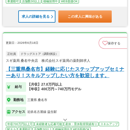
車通勤可
店舗数30以上
積極採用中
WEB面接OK
求人の詳細を見る
この求人に興味がある
更新日：2026年6月18日
保存する
正社員
ドラッグストア（調剤併設）
スギ薬局 桑名中央店 株式会社スギ薬局の薬剤師求人
【三重県桑名市】経験に応じたステップアップセミナ
ーあり！スキルアップしたい方を歓迎します。
【月収】27.0万円以上
給与
【年収】400万円～740万円モデル
勤務地
三重県 桑名市
アクセス
近鉄名古屋線 益生駅
年収700万円以上可
未経験者も応募可能
産休・育休取得実績有り
スキルアップ
駅チカ
車通勤可
店舗数30以上
積極採用中
WEB面接OK