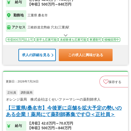
給与
【年収】500万円～840万円
勤務地
三重県 桑名市
アクセス
三岐鉄道北勢線 穴太(三重)駅
年収800万円以上可
新卒も応募可能
未経験者も応募可能
車通勤可
積極採用中
求人の詳細を見る
この求人に興味がある
更新日：2026年7月24日
保存する
正社員
調剤薬局
オレンジ薬局 株式会社ほくせいファーマシーの薬剤師求人
【三重県/桑名市】今後更に店舗を拡大予定の勢いの
ある企業！薬局にて薬剤師募集です◎＜正社員＞
【月収】42.0万円～70.0万円
給与
【年収】500万円～840万円