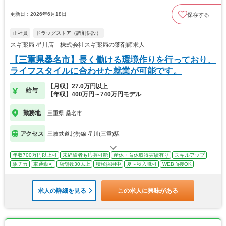
更新日：2026年6月18日
保存する
正社員
ドラッグストア（調剤併設）
スギ薬局 星川店 株式会社スギ薬局の薬剤師求人
【三重県桑名市】長く働ける環境作りを行っており、
ライフスタイルに合わせた就業が可能です。
【月収】27.0万円以上
給与
【年収】400万円～740万円モデル
勤務地
三重県 桑名市
アクセス
三岐鉄道北勢線 星川(三重)駅
年収700万円以上可
未経験者も応募可能
産休・育休取得実績有り
スキルアップ
駅チカ
車通勤可
店舗数30以上
積極採用中
夏～秋入職可
WEB面接OK
求人の詳細を見る
この求人に興味がある