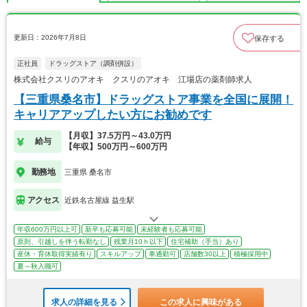
更新日：2026年7月8日
保存する
正社員
ドラッグストア（調剤併設）
株式会社クスリのアオキ クスリのアオキ 江場店の薬剤師求人
【三重県桑名市】ドラッグストア事業を全国に展開！
キャリアアップしたい方にお勧めです
【月収】37.5万円～43.0万円
給与
【年収】500万円～600万円
勤務地
三重県 桑名市
アクセス
近鉄名古屋線 益生駅
年収600万円以上可
新卒も応募可能
未経験者も応募可能
原則、引越しを伴う転勤なし
残業月10ｈ以下
住宅補助（手当）あり
産休・育休取得実績有り
スキルアップ
車通勤可
店舗数30以上
積極採用中
夏～秋入職可
求人の詳細を見る
この求人に興味がある