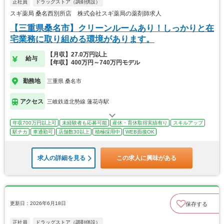
正社員
ドラッグストア（調剤併設）
スギ薬局 桑名西別所店 株式会社スギ薬局の薬剤師求人
【三重県桑名市】クリーンルームあり！しっかりと在
宅業務に取り組める環境があります。
【月収】27.0万円以上
給与
【年収】400万円～740万円モデル
勤務地
三重県 桑名市
アクセス
三岐鉄道北勢線 蓮花寺駅
年収700万円以上可
未経験者も応募可能
産休・育休取得実績有り
スキルアップ
駅チカ
車通勤可
店舗数30以上
積極採用中
WEB面接OK
求人の詳細を見る
この求人に興味がある
更新日：2026年6月18日
保存する
正社員
ドラッグストア（調剤併設）