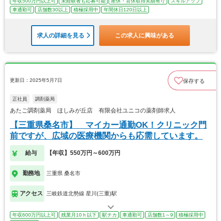
年収500万円以上可
未経験者も応募可能
産休・育休取得実績有り
スキルアップ
車通勤可
店舗数30以上
積極採用中
年間休日120日以上
求人の詳細を見る
この求人に興味がある
更新日：2025年5月7日
保存する
正社員
調剤薬局
あたご調剤薬局 ほしみが丘店 有限会社ユニコの薬剤師求人
【三重県桑名市】 マイカー通勤OK！クリニック門
前ですが、広域の医療機関からも応需しています。
給与
【年収】550万円～600万円
勤務地
三重県 桑名市
アクセス
三岐鉄道北勢線 星川(三重)駅
年収600万円以上可
残業月10ｈ以下
駅チカ
車通勤可
店舗数1～9
積極採用中