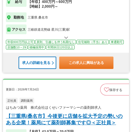
給与
【年収】400万円～600万円
【時給】2,000円～
勤務地
三重県 桑名市
アクセス
三岐鉄道北勢線 星川(三重)駅
年収600万円以上可
原則、引越しを伴う転勤なし
住宅補助（手当）あり
車通勤可
店舗数10～29
積極採用中
年間休日120日以上
求人の詳細を見る
この求人に興味がある
更新日：2026年7月24日
保存する
正社員
調剤薬局
はちみつ薬局 株式会社ほくせいファーマシーの薬剤師求人
【三重県/桑名市】今後更に店舗を拡大予定の勢いの
ある企業！薬局にて薬剤師募集です◎＜正社員＞
【月収】42.0万円～70.0万円