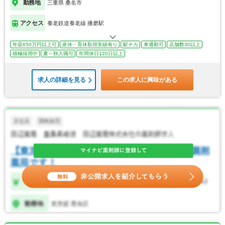
勤務地
三重県 桑名市
アクセス
養老鉄道養老線 播磨駅
年収650万円以上可
産休・育休取得実績有り
駅チカ
車通勤可
店舗数30以上
積極採用中
夏～秋入職可
年間休日120日以上
求人の詳細を見る
この求人に興味がある