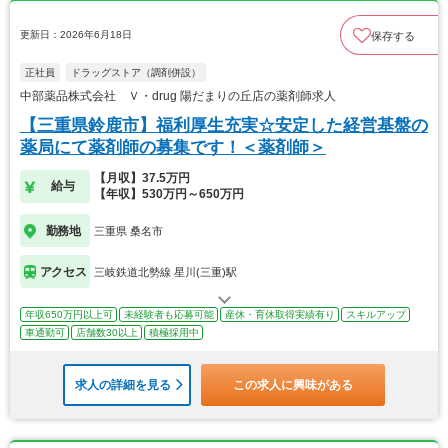
更新日：2026年6月18日
保存する
正社員
ドラッグストア（調剤併設）
中部薬品株式会社 Ｖ・drug 陽だまりの丘店の薬剤師求人
【三重県鈴鹿市】福利厚生充実☆安定した経営基盤の
薬局にて薬剤師の募集です！＜薬剤師＞
【月収】37.5万円
給与
【年収】530万円～650万円
勤務地
三重県 桑名市
アクセス
三岐鉄道北勢線 星川(三重)駅
年収650万円以上可
未経験者も応募可能
産休・育休取得実績有り
スキルアップ
車通勤可
店舗数30以上
積極採用中
求人の詳細を見る
この求人に興味がある