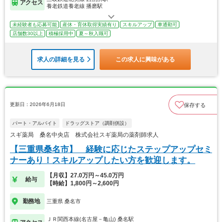
アクセス
養老鉄道養老線 播磨駅
未経験者も応募可能
産休・育休取得実績有り
スキルアップ
車通勤可
店舗数30以上
積極採用中
夏～秋入職可
求人の詳細を見る
この求人に興味がある
更新日：2026年6月18日
保存する
パート・アルバイト
ドラッグストア（調剤併設）
スギ薬局 桑名中央店 株式会社スギ薬局の薬剤師求人
【三重県桑名市】 経験に応じたステップアップセミ
ナーあり！スキルアップしたい方を歓迎します。
【月収】27.0万円～45.0万円
給与
【時給】1,800円～2,600円
勤務地
三重県 桑名市
ＪＲ関西本線(名古屋－亀山) 桑名駅