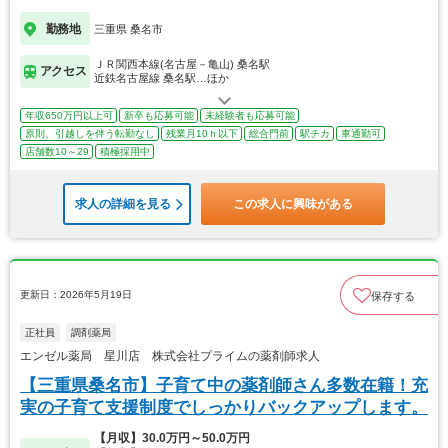
勤務地
三重県 桑名市
ＪＲ関西本線(名古屋－亀山) 桑名駅
アクセス
近鉄名古屋線 桑名駅…ほか
年収650万円以上可
新卒も応募可能
未経験者も応募可能
原則、引越しを伴う転勤なし
残業月10ｈ以下
総合門前
駅チカ
車通勤可
店舗数10～29
積極採用中
求人の詳細を見る
この求人に興味がある
更新日：2026年5月19日
保存する
正社員
調剤薬局
エンゼル薬局 星川店 株式会社プライムの薬剤師求人
【三重県桑名市】子育て中の薬剤師さん多数在籍！充
実の子育て支援制度でしっかりバックアップします。
【月収】30.0万円～50.0万円