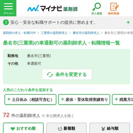
!
安心・安全な転職サポートの提供に努めます。
薬剤師の求人・転職TOP
三重県の薬剤師求人
桑名市の薬剤師求人
桑名市(三重県)の車
桑名市(三重県)の車通勤可の薬剤師求人・転職情報一覧
勤務地
桑名市(三重県)
その他
車通勤可
条件を変更する
人気のこだわり条件を追加する
土日休み（相談可含む）
産休・育休取得実績有り
残業月1
72
件の薬剤師求人
※ 非公開求人を除く
おすすめ順
新着順
給与順