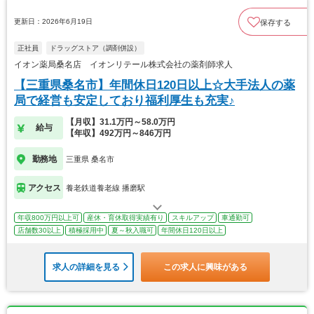
更新日：2026年6月19日
保存する
正社員
ドラッグストア（調剤併設）
イオン薬局桑名店 イオンリテール株式会社の薬剤師求人
【三重県桑名市】年間休日120日以上☆大手法人の薬
局で経営も安定しており福利厚生も充実♪
【月収】31.1万円～58.0万円
給与
【年収】492万円～846万円
勤務地
三重県 桑名市
アクセス
養老鉄道養老線 播磨駅
年収800万円以上可
産休・育休取得実績有り
スキルアップ
車通勤可
店舗数30以上
積極採用中
夏～秋入職可
年間休日120日以上
求人の詳細を見る
この求人に興味がある