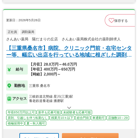
更新日：2026年5月26日
保存する
正社員
調剤薬局
さんあい薬局 陽だまりの丘店 さんあい薬局株式会社の薬剤師求人
【三重県桑名市】病院、クリニック門前・在宅センタ
ー等、幅広い出店を行っている地域に根ざした調剤薬
局
【月収】28.0万円～46.0万円
給与
【年収】400万円～650万円
【時給】2,000円～
勤務地
三重県 桑名市
三岐鉄道北勢線 星川(三重)駅
アクセス
養老鉄道養老線 播磨駅
年収650万円以上可
新卒も応募可能
未経験者も応募可能
原則、引越しを伴う転勤なし
残業月10ｈ以下
総合門前
車通勤可
店舗数10～29
積極採用中
夏～秋入職可