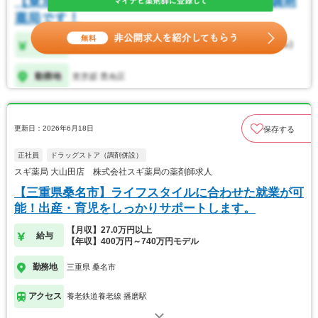
更新日：2026年6月18日
保存する
正社員
ドラッグストア（調剤併設）
スギ薬局 大山田店 株式会社スギ薬局の薬剤師求人
【三重県桑名市】ライフスタイルに合わせた就業が可
能！出産・育児をしっかりサポートします。
【月収】27.0万円以上
給与
【年収】400万円～740万円モデル
勤務地
三重県 桑名市
アクセス
養老鉄道養老線 播磨駅