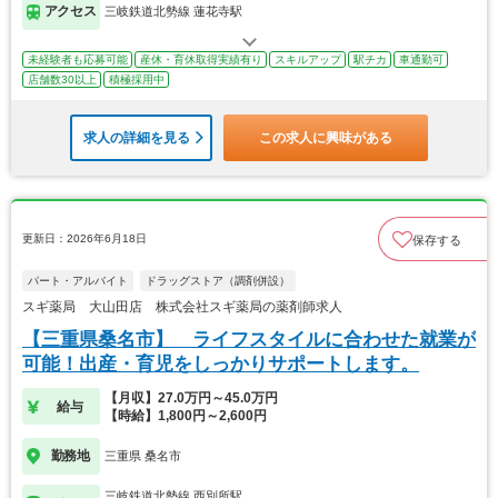
アクセス
三岐鉄道北勢線 蓮花寺駅
未経験者も応募可能
産休・育休取得実績有り
スキルアップ
駅チカ
車通勤可
店舗数30以上
積極採用中
求人の詳細を見る
この求人に興味がある
更新日：2026年6月18日
保存する
パート・アルバイト
ドラッグストア（調剤併設）
スギ薬局 大山田店 株式会社スギ薬局の薬剤師求人
【三重県桑名市】 ライフスタイルに合わせた就業が
可能！出産・育児をしっかりサポートします。
【月収】27.0万円～45.0万円
給与
【時給】1,800円～2,600円
勤務地
三重県 桑名市
三岐鉄道北勢線 西別所駅