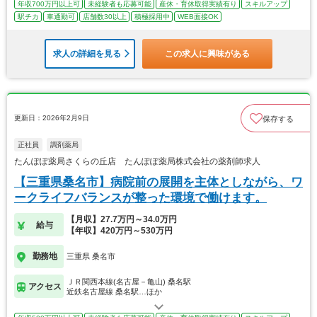
年収700万円以上可
未経験者も応募可能
産休・育休取得実績有り
スキルアップ
駅チカ
車通勤可
店舗数30以上
積極採用中
WEB面接OK
求人の詳細を見る
この求人に興味がある
更新日：2026年2月9日
保存する
正社員
調剤薬局
たんぽぽ薬局さくらの丘店 たんぽぽ薬局株式会社の薬剤師求人
【三重県桑名市】病院前の展開を主体としながら、ワ
ークライフバランスが整った環境で働けます。
【月収】27.7万円～34.0万円
給与
【年収】420万円～530万円
勤務地
三重県 桑名市
ＪＲ関西本線(名古屋－亀山) 桑名駅
アクセス
近鉄名古屋線 桑名駅…ほか