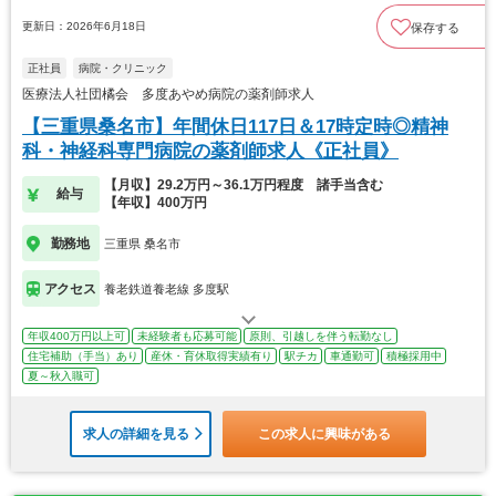
更新日：2026年6月18日
保存する
正社員
病院・クリニック
医療法人社団橘会 多度あやめ病院の薬剤師求人
【三重県桑名市】年間休日117日＆17時定時◎精神
科・神経科専門病院の薬剤師求人《正社員》
【月収】29.2万円～36.1万円程度 諸手当含む
給与
【年収】400万円
勤務地
三重県 桑名市
アクセス
養老鉄道養老線 多度駅
年収400万円以上可
未経験者も応募可能
原則、引越しを伴う転勤なし
住宅補助（手当）あり
産休・育休取得実績有り
駅チカ
車通勤可
積極採用中
夏～秋入職可
求人の詳細を見る
この求人に興味がある