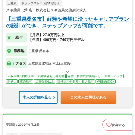
正社員
ドラッグストア（調剤併設）
スギ薬局 七和店 株式会社スギ薬局の薬剤師求人
【三重県桑名市】経験や希望に沿ったキャリアプラン
の設計ができ、ステップアップが可能です。
【月収】27.0万円以上
給与
【年収】400万円～740万円モデル
勤務地
三重県 桑名市
アクセス
三岐鉄道北勢線 穴太(三重)駅
年収700万円以上可
未経験者も応募可能
産休・育休取得実績有り
スキルアップ
駅チカ
車通勤可
店舗数30以上
積極採用中
夏～秋入職可
WEB面接OK
求人の詳細を見る
この求人に興味がある
更新日：2026年6月18日
保存する