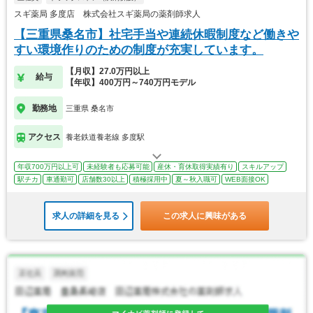
スギ薬局 多度店 株式会社スギ薬局の薬剤師求人
【三重県桑名市】社宅手当や連続休暇制度など働きや
すい環境作りのための制度が充実しています。
【月収】27.0万円以上
給与
【年収】400万円～740万円モデル
勤務地
三重県 桑名市
アクセス
養老鉄道養老線 多度駅
年収700万円以上可
未経験者も応募可能
産休・育休取得実績有り
スキルアップ
駅チカ
車通勤可
店舗数30以上
積極採用中
夏～秋入職可
WEB面接OK
求人の詳細を見る
この求人に興味がある