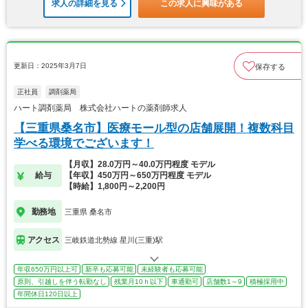
求人の詳細を見る
この求人に興味がある
更新日：2025年3月7日
保存する
正社員
調剤薬局
ハート調剤薬局 株式会社ハートの薬剤師求人
【三重県桑名市】医療モール型の店舗展開！複数科目
学べる環境でございます！
【月収】28.0万円～40.0万円程度 モデル
給与
【年収】450万円～650万円程度 モデル
【時給】1,800円～2,200円
勤務地
三重県 桑名市
アクセス
三岐鉄道北勢線 星川(三重)駅
年収650万円以上可
新卒も応募可能
未経験者も応募可能
原則、引越しを伴う転勤なし
残業月10ｈ以下
車通勤可
店舗数1～9
積極採用中
年間休日120日以上