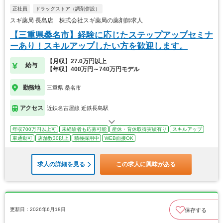
正社員
ドラッグストア（調剤併設）
スギ薬局 長島店 株式会社スギ薬局の薬剤師求人
【三重県桑名市】経験に応じたステップアップセミナ
ーあり！スキルアップしたい方を歓迎します。
【月収】27.0万円以上
給与
【年収】400万円～740万円モデル
勤務地
三重県 桑名市
アクセス
近鉄名古屋線 近鉄長島駅
年収700万円以上可
未経験者も応募可能
産休・育休取得実績有り
スキルアップ
車通勤可
店舗数30以上
積極採用中
WEB面接OK
求人の詳細を見る
この求人に興味がある
更新日：2026年6月18日
保存する