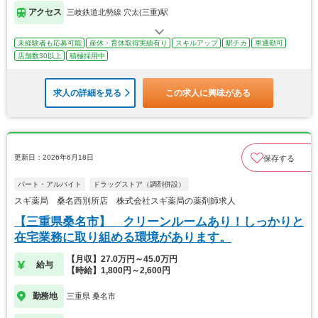
アクセス
三岐鉄道北勢線 穴太(三重)駅
未経験者も応募可能
産休・育休取得実績有り
スキルアップ
駅チカ
車通勤可
店舗数30以上
積極採用中
求人の詳細を見る
この求人に興味がある
更新日：2026年6月18日
保存する
パート・アルバイト
ドラッグストア（調剤併設）
スギ薬局 桑名西別所店 株式会社スギ薬局の薬剤師求人
【三重県桑名市】 クリーンルームあり！しっかりと
在宅業務に取り組める環境があります。
【月収】27.0万円～45.0万円
給与
【時給】1,800円～2,600円
勤務地
三重県 桑名市