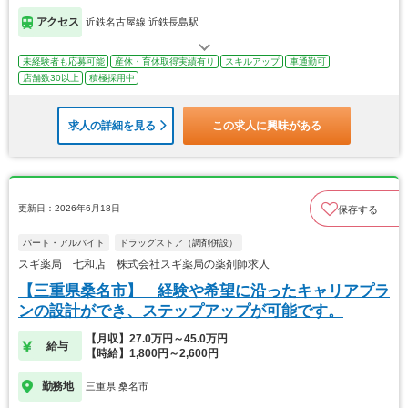
アクセス
近鉄名古屋線 近鉄長島駅
未経験者も応募可能
産休・育休取得実績有り
スキルアップ
車通勤可
店舗数30以上
積極採用中
求人の詳細を見る
この求人に興味がある
更新日：2026年6月18日
保存する
パート・アルバイト
ドラッグストア（調剤併設）
スギ薬局 七和店 株式会社スギ薬局の薬剤師求人
【三重県桑名市】 経験や希望に沿ったキャリアプラ
ンの設計ができ、ステップアップが可能です。
【月収】27.0万円～45.0万円
給与
【時給】1,800円～2,600円
勤務地
三重県 桑名市