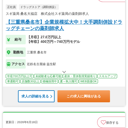
正社員
ドラッグストア（調剤併設）
スギ薬局 桑名大福店 株式会社スギ薬局の薬剤師求人
【三重県桑名市】企業規模拡大中！大手調剤併設ドラ
ッグチェーンの薬剤師求人
【月収】27.0万円以上
給与
【年収】400万円～740万円モデル
勤務地
三重県 桑名市
アクセス
近鉄名古屋線 益生駅
年収700万円以上可
未経験者も応募可能
産休・育休取得実績有り
スキルアップ
車通勤可
店舗数30以上
積極採用中
夏～秋入職可
WEB面接OK
求人の詳細を見る
この求人に興味がある
更新日：2026年6月18日
保存する