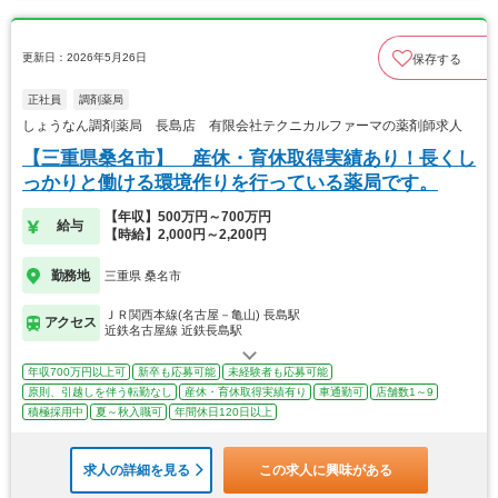
更新日：2026年5月26日
保存する
正社員
調剤薬局
しょうなん調剤薬局 長島店 有限会社テクニカルファーマの薬剤師求人
【三重県桑名市】 産休・育休取得実績あり！長くし
っかりと働ける環境作りを行っている薬局です。
【年収】500万円～700万円
給与
【時給】2,000円～2,200円
勤務地
三重県 桑名市
ＪＲ関西本線(名古屋－亀山) 長島駅
アクセス
近鉄名古屋線 近鉄長島駅
年収700万円以上可
新卒も応募可能
未経験者も応募可能
原則、引越しを伴う転勤なし
産休・育休取得実績有り
車通勤可
店舗数1～9
積極採用中
夏～秋入職可
年間休日120日以上
求人の詳細を見る
この求人に興味がある