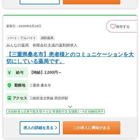
更新日：2026年6月18日
保存する
パート・アルバイト
調剤薬局
みんなの薬局 有限会社太成の薬剤師求人
【三重県桑名市】患者様とのコミュニケーションを大
切にしている薬局です。
給与
【時給】2,000円～
勤務地
三重県 桑名市
アクセス
三岐鉄道北勢線 西別所駅
未経験者も応募可能
駅チカ
車通勤可
店舗数1～9
積極採用中
求人の詳細を見る
この求人に興味がある