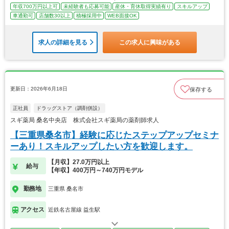
年収700万円以上可
未経験者も応募可能
産休・育休取得実績有り
スキルアップ
車通勤可
店舗数30以上
積極採用中
WEB面接OK
求人の詳細を見る
この求人に興味がある
更新日：2026年6月18日
保存する
正社員
ドラッグストア（調剤併設）
スギ薬局 桑名中央店 株式会社スギ薬局の薬剤師求人
【三重県桑名市】経験に応じたステップアップセミナ
ーあり！スキルアップしたい方を歓迎します。
【月収】27.0万円以上
給与
【年収】400万円～740万円モデル
勤務地
三重県 桑名市
アクセス
近鉄名古屋線 益生駅