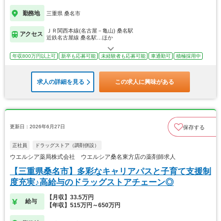
勤務地
三重県 桑名市
ＪＲ関西本線(名古屋－亀山) 桑名駅
アクセス
近鉄名古屋線 桑名駅…ほか
年収800万円以上可
新卒も応募可能
未経験者も応募可能
車通勤可
積極採用中
求人の詳細を見る
この求人に興味がある
更新日：2026年6月27日
保存する
正社員
ドラッグストア（調剤併設）
ウエルシア薬局株式会社 ウエルシア桑名東方店の薬剤師求人
【三重県桑名市】多彩なキャリアパスと子育て支援制
度充実♪高給与のドラッグストアチェーン◎
【月収】33.5万円
給与
【年収】515万円～650万円