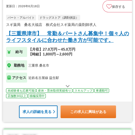
更新日：2026年6月18日
保存する
パート・アルバイト
ドラッグストア（調剤併設）
スギ薬局 桑名大福店 株式会社スギ薬局の薬剤師求人
【三重県津市】 常勤＆パートさん募集中！個々人の
ライフスタイルに合わせた働き方が可能です。
【月収】27.0万円～45.0万円
給与
【時給】1,800円～2,600円
勤務地
三重県 桑名市
アクセス
近鉄名古屋線 益生駅
未経験者も応募可能
産休・育休取得実績有り
スキルアップ
車通勤可
店舗数30以上
積極採用中
求人の詳細を見る
この求人に興味がある