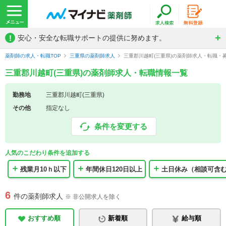
!
安心・安全な転職サポートの提供に努めます。
薬剤師の求人・転職TOP
三重県の薬剤師求人
三重郡川越町(三重県)の薬剤師求人・転職・
三重郡川越町(三重県)の薬剤師求人・転職情報一覧
勤務地
三重郡川越町(三重県)
その他
指定なし
条件を変更する
人気のこだわり条件を追加する
残業月10ｈ以下
年間休日120日以上
土日休み（相談可含
6
件の薬剤師求人
※ 非公開求人を除く
おすすめ順
新着順
給与順