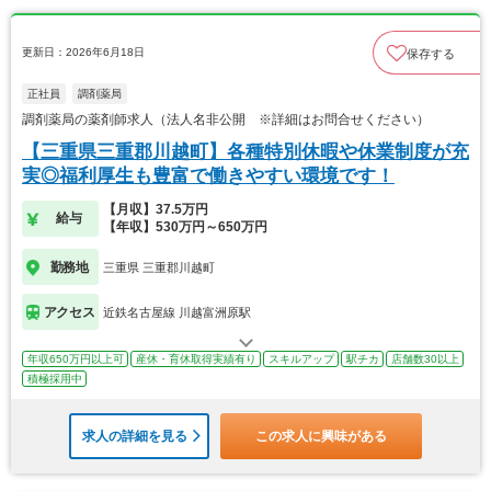
更新日：2026年6月18日
保存する
正社員
調剤薬局
調剤薬局の薬剤師求人（法人名非公開 ※詳細はお問合せください）
【三重県三重郡川越町】各種特別休暇や休業制度が充
実◎福利厚生も豊富で働きやすい環境です！
【月収】37.5万円
給与
【年収】530万円～650万円
勤務地
三重県 三重郡川越町
アクセス
近鉄名古屋線 川越富洲原駅
年収650万円以上可
産休・育休取得実績有り
スキルアップ
駅チカ
店舗数30以上
積極採用中
求人の詳細を見る
この求人に興味がある