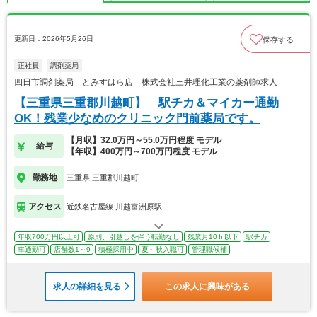
更新日：2026年5月26日
保存する
正社員
調剤薬局
四日市調剤薬局 とみすはら店 株式会社三井理化工業の薬剤師求人
【三重県三重郡川越町】 駅チカ＆マイカー通勤
OK！残業少なめのクリニック門前薬局です。
【月収】32.0万円～55.0万円程度 モデル
給与
【年収】400万円～700万円程度 モデル
勤務地
三重県 三重郡川越町
アクセス
近鉄名古屋線 川越富洲原駅
年収700万円以上可
原則、引越しを伴う転勤なし
残業月10ｈ以下
駅チカ
車通勤可
店舗数1～9
積極採用中
夏～秋入職可
管理職候補
求人の詳細を見る
この求人に興味がある