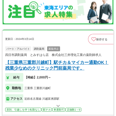
更新日：2024年3月14日
保存する
パート・アルバイト
調剤薬局
募集停止
四日市調剤薬局 とみすはら店 株式会社三井理化工業の薬剤師求人
【三重県三重郡川越町】駅チカ＆マイカー通勤OK！
残業少なめのクリニック門前薬局です。
給与
【時給】2,000円～
勤務地
三重県 三重郡川越町
アクセス
近鉄名古屋線 川越富洲原駅
原則、引越しを伴う転勤なし
駅チカ
車通勤可
店舗数1～9