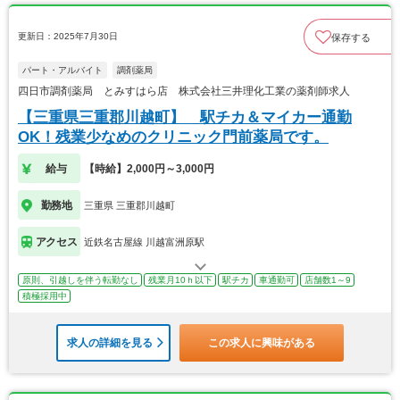
更新日：2025年7月30日
保存する
パート・アルバイト
調剤薬局
四日市調剤薬局 とみすはら店 株式会社三井理化工業の薬剤師求人
【三重県三重郡川越町】 駅チカ＆マイカー通勤
OK！残業少なめのクリニック門前薬局です。
給与
【時給】2,000円～3,000円
勤務地
三重県 三重郡川越町
アクセス
近鉄名古屋線 川越富洲原駅
原則、引越しを伴う転勤なし
残業月10ｈ以下
駅チカ
車通勤可
店舗数1～9
積極採用中
求人の詳細を見る
この求人に興味がある