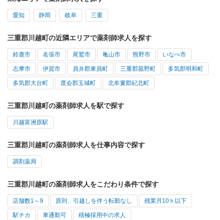
愛知
静岡
岐阜
三重
三重郡川越町の近隣エリアで薬剤師求人を探す
鈴鹿市
名張市
尾鷲市
亀山市
熊野市
いなべ市
志摩市
伊賀市
員弁郡東員町
三重郡菰野町
多気郡明和町
多気郡大台町
度会郡玉城町
北牟婁郡紀北町
三重郡川越町の薬剤師求人を駅で探す
川越富洲原駅
三重郡川越町の薬剤師求人を仕事内容で探す
調剤薬局
三重郡川越町の薬剤師求人をこだわり条件で探す
店舗数1～9
原則、引越しを伴う転勤なし
残業月10ｈ以下
駅チカ
車通勤可
積極採用中の求人