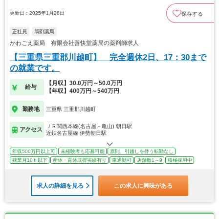
更新日：2025年1月28日
保存する
正社員
調剤薬局
かわごえ薬局 有限会社善快堂薬局の薬剤師求人
【三重県三重郡川越町】 完全週休2日、17：30まで
の就業です。
【月収】30.0万円～50.0万円
給与
【年収】400万円～540万円
勤務地
三重県 三重郡川越町
ＪＲ関西本線(名古屋－亀山) 朝日駅
アクセス
近鉄名古屋線 伊勢朝日駅
年収500万円以上可
未経験者も応募可能
原則、引越しを伴う転勤なし
残業月10ｈ以下
産休・育休取得実績有り
車通勤可
店舗数1～9
積極採用中
求人の詳細を見る
この求人に興味がある