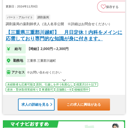
更新日：2024年11月9日
保存する
パート・アルバイト
調剤薬局
調剤薬局の薬剤師求人（法人名非公開 ※詳細はお問合せください）
【三重県三重郡川越町】 月日定休！内科をメインに
応需しており専門的な知識が身に付きます。
給与
【時給】2,000円～2,300円
勤務地
三重県 三重郡川越町
アクセス
※お問い合わせください
未経験者も応募可能
原則、引越しを伴う転勤なし
残業月10ｈ以下
産休・育休取得実績有り
車通勤可
店舗数1～9
積極採用中
求人の詳細を見る
この求人に興味がある