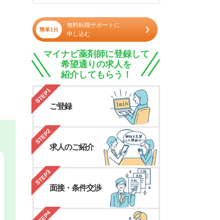
無料転職サポートに
簡単1分
申し込む
マイナビ薬剤師に登録して
希望通りの求人を
紹介してもらう！
STEP1
ご登録
STEP2
求人のご紹介
STEP3
面接・条件交渉
STEP4