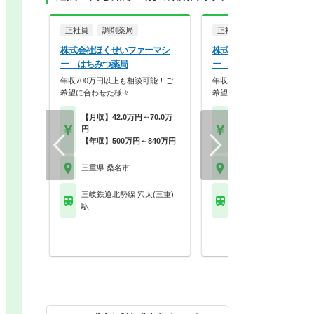
正社員
調剤薬局
正社員
調剤薬局
株式会社ほくせいファーマシ
株式会社ほくせいファーマ
ー はちみつ薬局
ー オレンジ薬局
年収700万円以上も相談可能！ご
年収700万円以上も相談可能
希望に合わせた様々…
希望に合わせた様々…
【月収】42.0万円～70.0万
【月収】42.0万円～70.
円
円
【年収】500万円～840万円
【年収】500万円～84
三重県 桑名市
三重県 桑名市
三岐鉄道北勢線 穴太(三重)
ＪＲ関西本線(名古屋－
駅
桑名駅 他