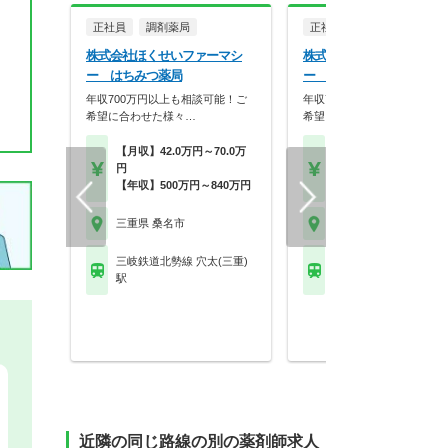
正社員
調剤薬局
正社員
調剤薬局
株式会社ほくせいファーマシ
株式会社ほくせいファーマ
ー はちみつ薬局
ー オレンジ薬局
年収700万円以上も相談可能！ご
年収700万円以上も相談可能
希望に合わせた様々…
希望に合わせた様々…
【月収】42.0万円～70.0万
【月収】42.0万円～70.
円
円
【年収】500万円～840万円
【年収】500万円～84
三重県 桑名市
三重県 桑名市
三岐鉄道北勢線 穴太(三重)
ＪＲ関西本線(名古屋－
駅
桑名駅 他
近隣の同じ路線の別の薬剤師求人