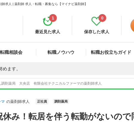
師求人 | 薬剤師 求人・転職・募集なら【マイナビ薬剤師】
1
0
最近見た求人
保存した求人
転職相談会
転職ノウハウ
転職お役立ちガイド
努めます。
ん調剤薬局 大央店 有限会社テクニカルファーマの薬剤師求人
ーマ
の薬剤師求人
正社員
調剤薬局
祝休み！転居を伴う転勤がないので