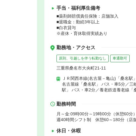
手当・福利厚生備考
■薬剤師賠償責任保険：店舗加入
■退職金：勤続3年以上
■白衣貸与
※産休・育休取得実績あり
勤務地・アクセス
原則、引越しを伴う転勤なし
車通勤可
三重県桑名市大央町21-11
ＪＲ関西本線(名古屋－亀山)「桑名駅」
名古屋線「桑名駅」 バス・車5分／三
駅」 バス・車2分／養老鉄道養老線「
勤務時間
月～金:09時00分～19時00分（休憩60分
週40時間シフト制 休憩60～180分（
休日・休暇