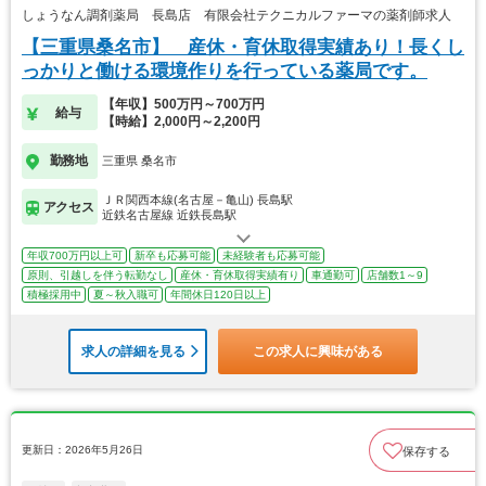
しょうなん調剤薬局 長島店 有限会社テクニカルファーマの薬剤師求人
【三重県桑名市】 産休・育休取得実績あり！長くし
っかりと働ける環境作りを行っている薬局です。
【年収】500万円～700万円
給与
【時給】2,000円～2,200円
勤務地
三重県 桑名市
ＪＲ関西本線(名古屋－亀山) 長島駅
アクセス
近鉄名古屋線 近鉄長島駅
年収700万円以上可
新卒も応募可能
未経験者も応募可能
原則、引越しを伴う転勤なし
産休・育休取得実績有り
車通勤可
店舗数1～9
積極採用中
夏～秋入職可
年間休日120日以上
求人の詳細を見る
この求人に興味がある
更新日：2026年5月26日
保存する