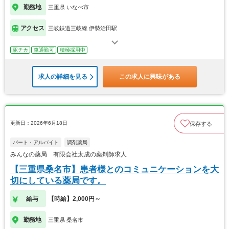
勤務地
三重県 いなべ市
アクセス
三岐鉄道三岐線 伊勢治田駅
駅チカ
車通勤可
積極採用中
求人の詳細を見る
この求人に興味がある
更新日：2026年6月18日
保存する
パート・アルバイト
調剤薬局
みんなの薬局 有限会社太成の薬剤師求人
【三重県桑名市】患者様とのコミュニケーションを大
切にしている薬局です。
給与
【時給】2,000円～
勤務地
三重県 桑名市