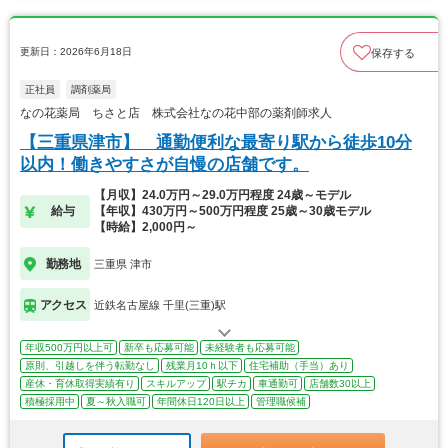
更新日：2026年6月18日
保存する
正社員
調剤薬局
なの花薬局 ちさと店 株式会社なの花中部の薬剤師求人
【三重県津市】 通勤便利な最寄り駅から徒歩10分
以内！働きやすさが自慢の店舗です。
【月収】24.0万円～29.0万円程度 24歳～モデル
給与
【年収】430万円～500万円程度 25歳～30歳モデル
【時給】2,000円～
勤務地
三重県 津市
アクセス
近鉄名古屋線 千里(三重)駅
年収500万円以上可
新卒も応募可能
未経験者も応募可能
原則、引越しを伴う転勤なし
残業月10ｈ以下
住宅補助（手当）あり
産休・育休取得実績有り
スキルアップ
駅チカ
車通勤可
店舗数30以上
積極採用中
夏～秋入職可
年間休日120日以上
管理職候補