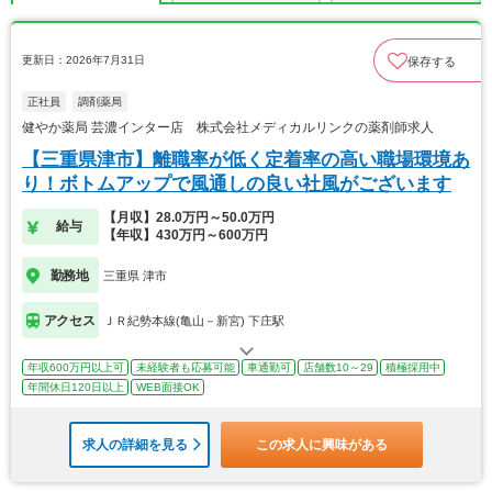
更新日：2026年7月31日
保存する
正社員
調剤薬局
健やか薬局 芸濃インター店 株式会社メディカルリンクの薬剤師求人
【三重県津市】離職率が低く定着率の高い職場環境あ
り！ボトムアップで風通しの良い社風がございます
【月収】28.0万円～50.0万円
給与
【年収】430万円～600万円
勤務地
三重県 津市
アクセス
ＪＲ紀勢本線(亀山－新宮) 下庄駅
年収600万円以上可
未経験者も応募可能
車通勤可
店舗数10～29
積極採用中
年間休日120日以上
WEB面接OK
求人の詳細を見る
この求人に興味がある