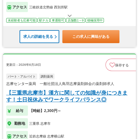
アクセス
三岐鉄道北勢線 西別所駅
未経験者も応募可能
駅チカ
車通勤可
店舗数1～9
積極採用中
求人の詳細を見る
この求人に興味がある
更新日：2026年6月18日
保存する
パート・アルバイト
調剤薬局
志摩センター薬局 一般社団法人鳥羽志摩薬剤師会の薬剤師求人
【三重県志摩市】漢方に関しての知識が身につきま
す！土日祝休みでワークライフバランス◎
給与
【時給】2,300円～
勤務地
三重県 志摩市
アクセス
近鉄志摩線 志摩横山駅