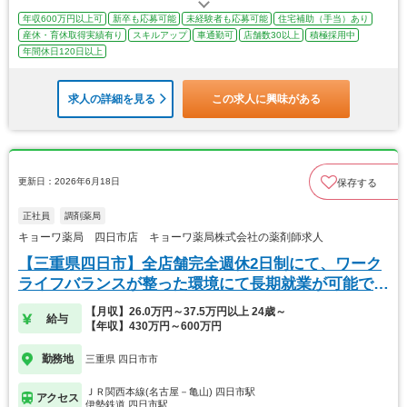
年収600万円以上可
新卒も応募可能
未経験者も応募可能
住宅補助（手当）あり
産休・育休取得実績有り
スキルアップ
車通勤可
店舗数30以上
積極採用中
年間休日120日以上
求人の詳細を見る
この求人に興味がある
更新日：2026年6月18日
保存する
正社員
調剤薬局
キョーワ薬局 四日市店 キョーワ薬局株式会社の薬剤師求人
【三重県四日市】全店舗完全週休2日制にて、ワーク
ライフバランスが整った環境にて長期就業が可能で
す。
【月収】26.0万円～37.5万円以上 24歳～
給与
【年収】430万円～600万円
勤務地
三重県 四日市市
ＪＲ関西本線(名古屋－亀山) 四日市駅
アクセス
伊勢鉄道 四日市駅