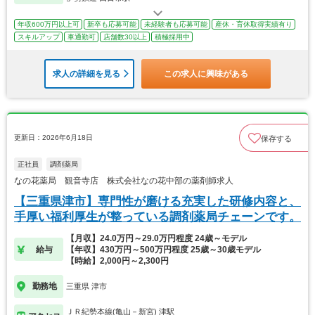
年収600万円以上可
新卒も応募可能
未経験者も応募可能
産休・育休取得実績有り
スキルアップ
車通勤可
店舗数30以上
積極採用中
求人の詳細を見る
この求人に興味がある
更新日：2026年6月18日
保存する
正社員
調剤薬局
なの花薬局 観音寺店 株式会社なの花中部の薬剤師求人
【三重県津市】専門性が磨ける充実した研修内容と、
手厚い福利厚生が整っている調剤薬局チェーンです。
【月収】24.0万円～29.0万円程度 24歳～モデル
給与
【年収】430万円～500万円程度 25歳～30歳モデル
【時給】2,000円～2,300円
勤務地
三重県 津市
ＪＲ紀勢本線(亀山－新宮) 津駅