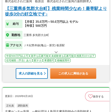
株式会社さわだ薬局 栃原店 株式会社さわだ薬局の薬剤師求人
【三重県多気郡大台町】残業時間少なめ！最寄駅より
徒歩3分の好立地です♪
【月収】35.0万円～50.0万円以上 モデル
給与
【年収】500万円
勤務地
三重県 多気郡大台町
アクセス
ＪＲ紀勢本線(亀山－新宮) 栃原駅
年収500万円以上可
新卒も応募可能
未経験者も応募可能
残業月10ｈ以下
住宅補助（手当）あり
駅チカ
車通勤可
積極採用中
求人の詳細を見る
この求人に興味がある
更新日：2026年6月18日
保存する
正社員
調剤薬局
志摩センター薬局 一般社団法人鳥羽志摩薬剤師会の薬剤師求人