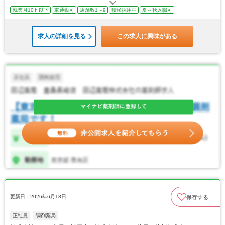
残業月10ｈ以下
車通勤可
店舗数1～9
積極採用中
夏～秋入職可
求人の詳細を見る
この求人に興味がある
更新日：2026年6月18日
保存する
正社員
調剤薬局