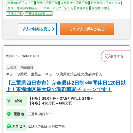
年収600万円以上可
新卒も応募可能
未経験者も応募可能
住宅補助（手当）あり
産休・育休取得実績有り
スキルアップ
駅チカ
車通勤可
店舗数30以上
積極採用中
年間休日120日以上
求人の詳細を見る
この求人に興味がある
更新日：2026年6月18日
保存する
正社員
調剤薬局
キョーワ薬局 生桑店 キョーワ薬局株式会社の薬剤師求人
【三重県四日市市】完全週休2日制×年間休日120日以
上！東海地区最大級の調剤薬局チェーンです！
【月収】26.0万円～37.5万円以上 24歳～
給与
【年収】430万円～600万円
勤務地
三重県 四日市市
アクセス
近鉄湯の山線 伊勢松本駅