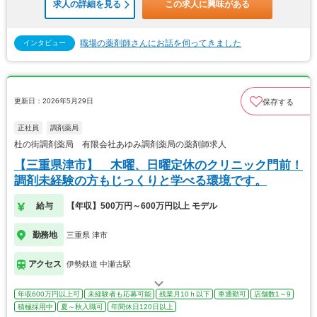
求人の詳細を見る
この求人に興味がある
職場の薬剤師さんにお話を伺ってきました
インタビュー
更新日：2026年5月29日
保存する
正社員
調剤薬局
杜の街調剤薬局 有限会社あゆみ調剤薬局の薬剤師求人
【三重県津市】 木曜、日曜定休のクリニック門前！
調剤未経験の方もじっくりと学べる環境です。
給与
【年収】500万円～600万円以上 モデル
勤務地
三重県 津市
アクセス
伊勢鉄道 中瀬古駅
年収600万円以上可
未経験者も応募可能
残業月10ｈ以下
車通勤可
店舗数1～9
積極採用中
夏～秋入職可
年間休日120日以上