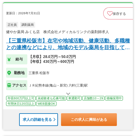
更新日：2026年7月31日
保存する
正社員
調剤薬局
健やか薬局 みくも店 株式会社メディカルリンクの薬剤師求人
【三重県松阪市】在宅や地域活動、健康活動、多職種
との連携などにより、地域のモデル薬局を目指してい
ます
【月収】28.0万円～50.0万円
給与
【年収】430万円～600万円
勤務地
三重県 松阪市
アクセス
ＪＲ紀勢本線(亀山－新宮) 六軒(三重)駅
年収600万円以上可
未経験者も応募可能
車通勤可
店舗数10～29
積極採用中
年間休日120日以上
WEB面接OK
求人の詳細を見る
この求人に興味がある