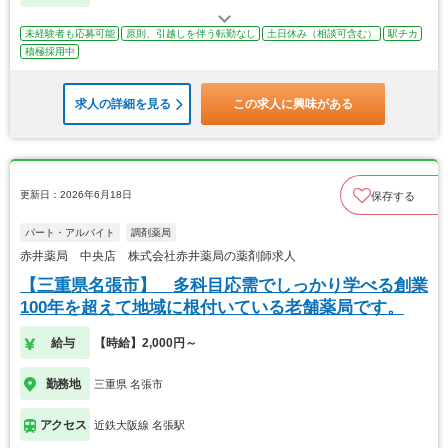
未経験者も応募可能
原則、引越しを伴う転勤なし
土日休み（相談可含む）
駅チカ
積極採用中
求人の詳細を見る
この求人に興味がある
更新日：2026年6月18日
保存する
パート・アルバイト
調剤薬局
赤井薬局 中央店 株式会社赤井薬局の薬剤師求人
【三重県名張市】 多科目応需でしっかり学べる創業
100年を超えて地域に根付いている老舗薬局です。
給与
【時給】2,000円～
勤務地
三重県 名張市
アクセス
近鉄大阪線 名張駅