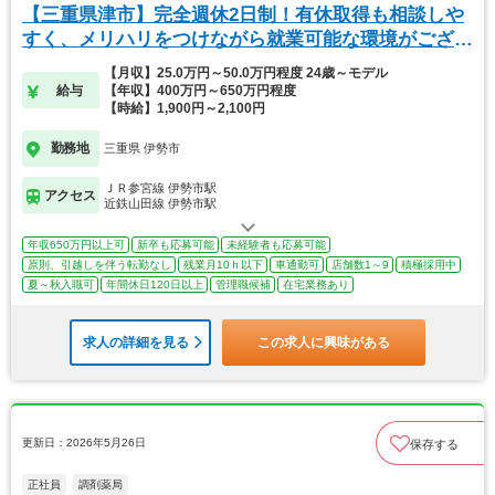
【三重県津市】完全週休2日制！有休取得も相談しや
すく、メリハリをつけながら就業可能な環境がござい
ます
【月収】25.0万円～50.0万円程度 24歳～モデル
給与
【年収】400万円～650万円程度
【時給】1,900円～2,100円
勤務地
三重県 伊勢市
ＪＲ参宮線 伊勢市駅
アクセス
近鉄山田線 伊勢市駅
年収650万円以上可
新卒も応募可能
未経験者も応募可能
原則、引越しを伴う転勤なし
残業月10ｈ以下
車通勤可
店舗数1～9
積極採用中
夏～秋入職可
年間休日120日以上
管理職候補
在宅業務あり
求人の詳細を見る
この求人に興味がある
更新日：2026年5月26日
保存する
正社員
調剤薬局