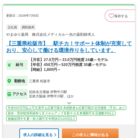
更新日：2026年7月8日
保存する
正社員
調剤薬局
やまゆり薬局 株式会社メディカル一光の薬剤師求人
【三重県松阪市】 駅チカ！サポート体制が充実して
おり、安心して働ける環境作りをしています。
【月収】27.0万円～33.0万円程度 24歳～モデル
給与
【年収】450万円～520万円程度 30歳～モデル
【時給】1,800円～
勤務地
三重県 松阪市
近鉄名古屋線 伊勢中川駅
アクセス
近鉄大阪線 伊勢中川駅…ほか
年収500万円以上可
新卒も応募可能
未経験者も応募可能
住宅補助（手当）あり
産休・育休取得実績有り
スキルアップ
駅チカ
車通勤可
店舗数30以上
積極採用中
夏～秋入職可
年間休日120日以上
求人の詳細を見る
この求人に興味がある