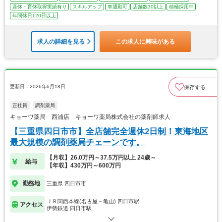
産休・育休取得実績有り
スキルアップ
車通勤可
店舗数30以上
積極採用中
年間休日120日以上
求人の詳細を見る
この求人に興味がある
更新日：2026年6月18日
保存する
正社員
調剤薬局
キョーワ薬局 西浦店 キョーワ薬局株式会社の薬剤師求人
【三重県四日市市】全店舗完全週休2日制！東海地区
最大規模の調剤薬局チェーンです。
【月収】26.0万円～37.5万円以上 24歳～
給与
【年収】430万円～600万円
勤務地
三重県 四日市市
ＪＲ関西本線(名古屋－亀山) 四日市駅
アクセス
伊勢鉄道 四日市駅