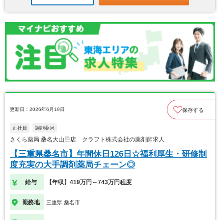
更新日：2026年6月19日
保存する
正社員
調剤薬局
さくら薬局 桑名大山田店 クラフト株式会社の薬剤師求人
【三重県桑名市】年間休日126日☆福利厚生・研修制
度充実の大手調剤薬局チェーン◎
給与
【年収】419万円～743万円程度
勤務地
三重県 桑名市