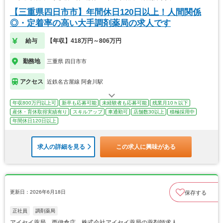
【三重県四日市市】年間休日120日以上！人間関係
◎・定着率の高い大手調剤薬局の求人です
給与
【年収】418万円～806万円
勤務地
三重県 四日市市
アクセス
近鉄名古屋線 阿倉川駅
年収800万円以上可
新卒も応募可能
未経験者も応募可能
残業月10ｈ以下
産休・育休取得実績有り
スキルアップ
車通勤可
店舗数30以上
積極採用中
年間休日120日以上
求人の詳細を見る
この求人に興味がある
更新日：2026年6月18日
保存する
正社員
調剤薬局
アイセイ薬局 西伊倉店 株式会社アイセイ薬局の薬剤師求人