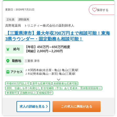
更新日：2026年7月21日
保存する
正社員
調剤薬局
高野尾薬局 トリニティー株式会社の薬剤師求人
【三重県津市】最大年収700万円まで相談可能！東海
3県ラウンダー・固定勤務も相談可能！
【年収】450万円～650万円程度
給与
【時給】2,000円～2,200円
勤務地
三重県 津市
ＪＲ関西本線(名古屋－亀山) 亀山(三重)駅
アクセス
ＪＲ紀勢本線(亀山－新宮) 亀山(三重)駅
年収650万円以上可
新卒も応募可能
未経験者も応募可能
原則、引越しを伴う転勤なし
住宅補助（手当）あり
産休・育休取得実績有り
車通勤可
店舗数30以上
積極採用中
求人の詳細を見る
この求人に興味がある