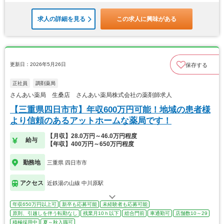
求人の詳細を見る
この求人に興味がある
更新日：2026年5月26日
保存する
正社員
調剤薬局
さんあい薬局 生桑店 さんあい薬局株式会社の薬剤師求人
【三重県四日市市】年収600万円可能！地域の患者様
より信頼のあるアットホームな薬局です！
【月収】28.0万円～46.0万円程度
給与
【年収】400万円～650万円程度
勤務地
三重県 四日市市
アクセス
近鉄湯の山線 中川原駅
年収650万円以上可
新卒も応募可能
未経験者も応募可能
原則、引越しを伴う転勤なし
残業月10ｈ以下
総合門前
車通勤可
店舗数10～29
積極採用中
夏～秋入職可