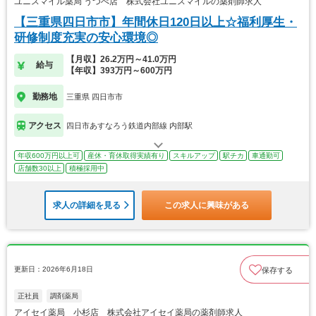
ユニスマイル薬局 うつべ店 株式会社ユニスマイルの薬剤師求人
【三重県四日市市】年間休日120日以上☆福利厚生・
研修制度充実の安心環境◎
【月収】26.2万円～41.0万円
給与
【年収】393万円～600万円
勤務地
三重県 四日市市
アクセス
四日市あすなろう鉄道内部線 内部駅
年収600万円以上可
産休・育休取得実績有り
スキルアップ
駅チカ
車通勤可
店舗数30以上
積極採用中
求人の詳細を見る
この求人に興味がある
更新日：2026年6月18日
保存する
正社員
調剤薬局
アイセイ薬局 小杉店 株式会社アイセイ薬局の薬剤師求人