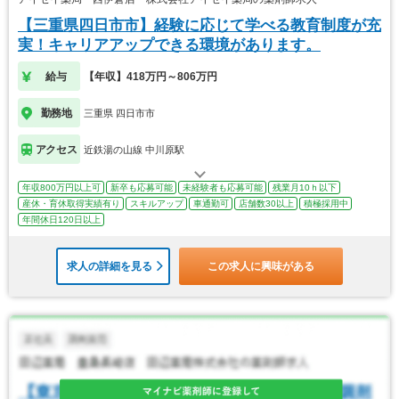
【三重県四日市市】経験に応じて学べる教育制度が充
実！キャリアアップできる環境があります。
給与
【年収】418万円～806万円
勤務地
三重県 四日市市
アクセス
近鉄湯の山線 中川原駅
年収800万円以上可
新卒も応募可能
未経験者も応募可能
残業月10ｈ以下
産休・育休取得実績有り
スキルアップ
車通勤可
店舗数30以上
積極採用中
年間休日120日以上
求人の詳細を見る
この求人に興味がある