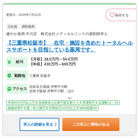
更新日：2026年7月31日
保存する
正社員
調剤薬局
健やか薬局 中川店 株式会社メディカルリンクの薬剤師求人
【三重県松阪市】 在宅・施設を含めたトータルヘル
スサポートを目指している薬局です。
【月収】28.0万円～50.0万円
給与
【年収】430万円～600万円
勤務地
三重県 松阪市
近鉄名古屋線 伊勢中川駅
アクセス
近鉄大阪線 伊勢中川駅…ほか
年収600万円以上可
未経験者も応募可能
駅チカ
車通勤可
店舗数10～29
積極採用中
夏～秋入職可
年間休日120日以上
WEB面接OK
求人の詳細を見る
この求人に興味がある