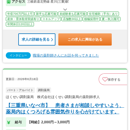
アクセス
三岐鉄道北勢線 星川(三重)駅
年収700万円以上可
新卒も応募可能
未経験者も応募可能
住宅補助（手当）あり
産休・育休取得実績有り
スキルアップ
店舗数30以上
積極採用中
夏～秋入職可
年間休日120日以上
求人の詳細を見る
この求人に興味がある
職場の薬剤師さんにお話を伺ってきました
インタビュー
更新日：2026年6月18日
保存する
パート・アルバイト
調剤薬局
ほくせい調剤薬局 株式会社ほくせい調剤薬局の薬剤師求人
【三重県いなべ市】 患者さまが相談しやすいよう、
薬局内はくつろげる雰囲気作りを心がけています。
給与
【時給】2,000円～3,000円