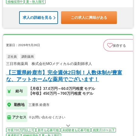
積極採用中
夏～秋入職可
求人の詳細を見る
この求人に興味がある
更新日：2026年5月26日
保存する
正社員
調剤薬局
三日市南薬局 株式会社MOメディカルの薬剤師求人
【三重県鈴鹿市】完全週休2日制！人数体制が豊富
な、アットホームな薬局でございます！
【月収】37.0万円～60.0万円程度 モデル
給与
【年収】450万円～700万円程度 モデル
勤務地
三重県 鈴鹿市
アクセス
※お問い合わせください
年収700万円以上可
新卒も応募可能
未経験者も応募可能
残業月10ｈ以下
車通勤可
積極採用中
夏～秋入職可