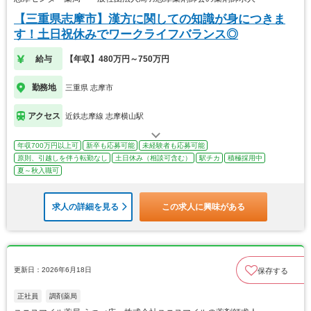
【三重県志摩市】漢方に関しての知識が身につきま
す！土日祝休みでワークライフバランス◎
給与
【年収】480万円～750万円
勤務地
三重県 志摩市
アクセス
近鉄志摩線 志摩横山駅
年収700万円以上可
新卒も応募可能
未経験者も応募可能
原則、引越しを伴う転勤なし
土日休み（相談可含む）
駅チカ
積極採用中
夏～秋入職可
求人の詳細を見る
この求人に興味がある
更新日：2026年6月18日
保存する
正社員
調剤薬局