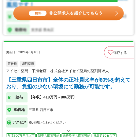
更新日：2026年6月18日
保存する
正社員
調剤薬局
アイセイ薬局 下海老店 株式会社アイセイ薬局の薬剤師求人
【三重県四日市市】全体の正社員比率が80%を超えて
おり、負担の少ない環境にて勤務が可能です。
給与
【年収】418万円～806万円
勤務地
三重県 四日市市
アクセス
※お問い合わせください
年収800万円以上可
新卒も応募可能
未経験者も応募可能
残業月10ｈ以下