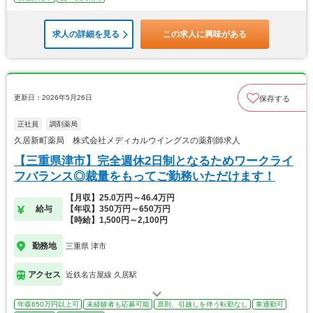
求人の詳細を見る
この求人に興味がある
更新日：2026年5月26日
保存する
正社員
調剤薬局
久居新町薬局 株式会社メディカルウイングスの薬剤師求人
【三重県津市】完全週休2日制となるためワークライ
フバランス◎裁量をもってご勤務いただけます！
【月収】25.0万円～46.4万円
給与
【年収】350万円～650万円
【時給】1,500円～2,100円
勤務地
三重県 津市
アクセス
近鉄名古屋線 久居駅
年収650万円以上可
未経験者も応募可能
原則、引越しを伴う転勤なし
車通勤可