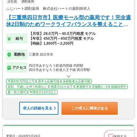
正社員
調剤薬局
ふじハート調剤薬局 株式会社ハートの薬剤師求人
【三重県四日市市】医療モール型の薬局です！完全週
休2日制のためワークライフバランスを整えることが
可能
【月収】28.0万円～40.0万円程度 モデル
給与
【年収】450万円～650万円程度 モデル
【時給】1,800円～2,200円
勤務地
三重県 四日市市
四日市あすなろう鉄道内部線 内部駅
アクセス
四日市あすなろう鉄道八王子線 西日野駅
年収650万円以上可
新卒も応募可能
未経験者も応募可能
原則、引越しを伴う転勤なし
残業月10ｈ以下
車通勤可
店舗数1～9
積極採用中
夏～秋入職可
年間休日120日以上
求人の詳細を見る
この求人に興味がある
更新日：2026年5月26日
保存する