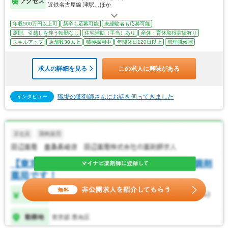
アクセス
近鉄名古屋線 津駅…ほか
年収500万円以上可
新卒も応募可能
未経験者も応募可能
原則、引越しを伴う転勤なし
住宅補助（手当）あり
産休・育休取得実績有り
スキルアップ
店舗数30以上
積極採用中
年間休日120日以上
管理職候補
求人の詳細を見る
この求人に興味がある
職場の薬剤師さんにお話を伺ってきました
インタビュー