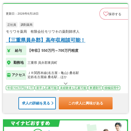
更新日：2026年6月18日
保存する
正社員
調剤薬局
モリワキ薬局 有限会社モリワキの薬剤師求人
【三重県員弁郡】高年収相談可能！
給与
【年収】550万円～700万円程度
勤務地
三重県 員弁郡東員町
ＪＲ関西本線(名古屋－亀山) 桑名駅
アクセス
近鉄名古屋線 桑名駅…ほか
年収700万円以上可
新卒も応募可能
未経験者も応募可能
車通勤可
積極採用中
求人の詳細を見る
この求人に興味がある