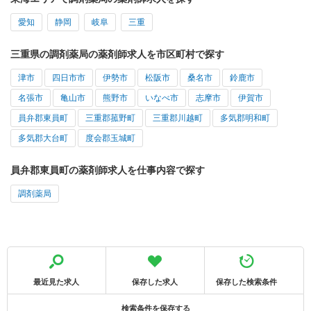
愛知
静岡
岐阜
三重
三重県の調剤薬局の薬剤師求人を市区町村で探す
津市
四日市市
伊勢市
松阪市
桑名市
鈴鹿市
名張市
亀山市
熊野市
いなべ市
志摩市
伊賀市
員弁郡東員町
三重郡菰野町
三重郡川越町
多気郡明和町
多気郡大台町
度会郡玉城町
員弁郡東員町の薬剤師求人を仕事内容で探す
調剤薬局
最近見た求人
保存した求人
保存した検索条件
検索条件を保存する