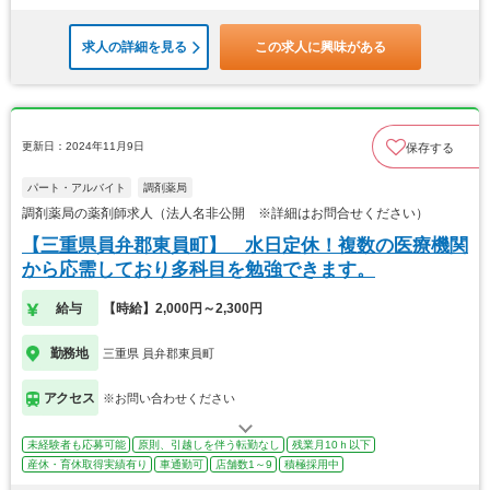
求人の詳細を見る
この求人に興味がある
更新日：2024年11月9日
保存する
パート・アルバイト
調剤薬局
調剤薬局の薬剤師求人（法人名非公開 ※詳細はお問合せください）
【三重県員弁郡東員町】 水日定休！複数の医療機関
から応需しており多科目を勉強できます。
給与
【時給】2,000円～2,300円
勤務地
三重県 員弁郡東員町
アクセス
※お問い合わせください
未経験者も応募可能
原則、引越しを伴う転勤なし
残業月10ｈ以下
産休・育休取得実績有り
車通勤可
店舗数1～9
積極採用中