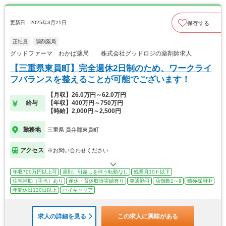
更新日：2025年3月21日
保存する
正社員
調剤薬局
グッドファーマ わかば薬局 株式会社グッドロジの薬剤師求人
【三重県東員町】完全週休2日制のため、ワークライ
フバランスを整えることが可能でございます！
【月収】26.0万円～62.0万円
給与
【年収】400万円～750万円
【時給】2,000円～2,500円
勤務地
三重県 員弁郡東員町
アクセス
※お問い合わせください
年収700万円以上可
原則、引越しを伴う転勤なし
残業月10ｈ以下
住宅補助（手当）あり
産休・育休取得実績有り
車通勤可
店舗数1～9
積極採用中
年間休日120日以上
ハイキャリア
求人の詳細を見る
この求人に興味がある