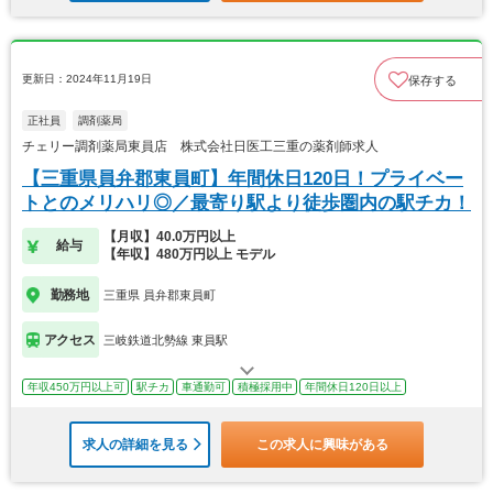
更新日：2024年11月19日
保存する
正社員
調剤薬局
チェリー調剤薬局東員店 株式会社日医工三重の薬剤師求人
【三重県員弁郡東員町】年間休日120日！プライベー
トとのメリハリ◎／最寄り駅より徒歩圏内の駅チカ！
【月収】40.0万円以上
給与
【年収】480万円以上 モデル
勤務地
三重県 員弁郡東員町
アクセス
三岐鉄道北勢線 東員駅
年収450万円以上可
駅チカ
車通勤可
積極採用中
年間休日120日以上
求人の詳細を見る
この求人に興味がある