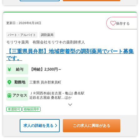
更新日：2026年6月18日
保存する
パート・アルバイト
調剤薬局
モリワキ薬局 有限会社モリワキの薬剤師求人
【三重県員弁郡】地域密着型の調剤薬局でパート募集
です。
給与
【時給】2,500円～
勤務地
三重県 員弁郡東員町
ＪＲ関西本線(名古屋－亀山) 桑名駅
アクセス
近鉄名古屋線 桑名駅…ほか
車通勤可
積極採用中
求人の詳細を見る
この求人に興味がある