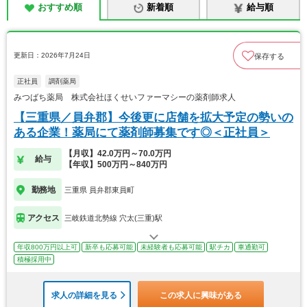
おすすめ順
新着順
給与順
更新日：2026年7月24日
保存する
正社員
調剤薬局
みつばち薬局 株式会社ほくせいファーマシーの薬剤師求人
【三重県／員弁郡】今後更に店舗を拡大予定の勢いの
ある企業！薬局にて薬剤師募集です◎＜正社員＞
【月収】42.0万円～70.0万円
給与
【年収】500万円～840万円
勤務地
三重県 員弁郡東員町
アクセス
三岐鉄道北勢線 穴太(三重)駅
年収800万円以上可
新卒も応募可能
未経験者も応募可能
駅チカ
車通勤可
積極採用中
求人の詳細を見る
この求人に興味がある