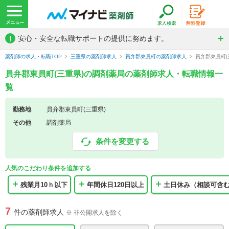
!
安心・安全な転職サポートの提供に努めます。
薬剤師の求人・転職TOP
三重県の薬剤師求人
員弁郡東員町の薬剤師求人
員弁郡東員町
員弁郡東員町(三重県)の調剤薬局の薬剤師求人・転職情報一
覧
勤務地
員弁郡東員町(三重県)
その他
調剤薬局
条件を変更する
人気のこだわり条件を追加する
残業月10ｈ以下
年間休日120日以上
土日休み（相談可含
7
件の薬剤師求人
※ 非公開求人を除く