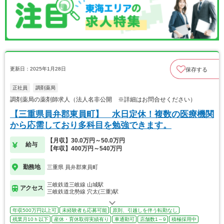
更新日：2025年1月28日
保存する
正社員
調剤薬局
調剤薬局の薬剤師求人（法人名非公開 ※詳細はお問合せください）
【三重県員弁郡東員町】 水日定休！複数の医療機関
から応需しており多科目を勉強できます。
【月収】30.0万円～50.0万円
給与
【年収】400万円～540万円
勤務地
三重県 員弁郡東員町
三岐鉄道三岐線 山城駅
アクセス
三岐鉄道北勢線 穴太(三重)駅
年収500万円以上可
未経験者も応募可能
原則、引越しを伴う転勤なし
残業月10ｈ以下
産休・育休取得実績有り
車通勤可
店舗数1～9
積極採用中