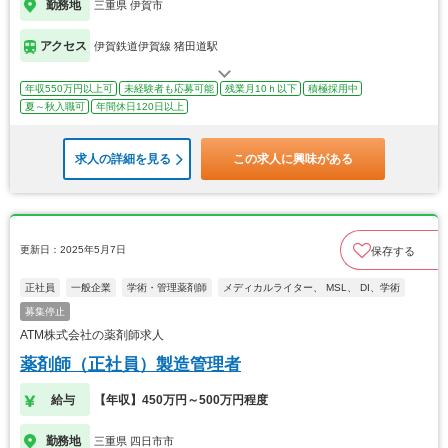
勤務地
三重県 伊賀市
アクセス
伊賀鉄道伊賀線 猪田道駅
年収550万円以上可
未経験者も応募可能
残業月10ｈ以下
積極採用中
夏～秋入職可
年間休日120日以上
求人の詳細を見る
この求人に興味がある
更新日：2025年5月7日
保存する
正社員
一般企業
学術・管理薬剤師
メディカルライター、 MSL、 DI、学術
募集停止
ATM株式会社の薬剤師求人
薬剤師（正社員）製造管理者
給与
【年収】450万円～500万円程度
勤務地
三重県 四日市市