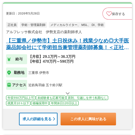
更新日：2026年5月28日
保存する
正社員
学術・管理薬剤師
メディカルライター、 MSL、 DI、学術
アルフレッサ株式会社 伊勢支店の薬剤師求人
【三重県／伊勢市】土日祝休み！残業少なめ◎大手医
薬品卸会社にて学術担当兼管理薬剤師募集！＜正社員
＞
【月収】29.1万円～36.3万円
給与
【年収】470万円～590万円
勤務地
三重県 伊勢市
アクセス
近鉄鳥羽線 五十鈴川駅
年収550万円以上可
未経験者も応募可能
原則、引越しを伴う転勤なし
残業月10ｈ以下
積極採用中
年間休日120日以上
求人の詳細を見る
この求人に興味がある