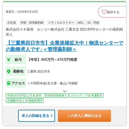
更新日：2026年6月18日
保存する
正社員
学術・管理薬剤師
メディカルライター、 MSL、 DI、学術
株式会社スギ薬局 センコー株式会社 三重支店 四日市PDセンターの薬剤師
求人
【三重県四日市市】企業規模拡大中！物流センターで
の勤務求人です♪＜管理薬剤師＞
給与
【年収】450万円～470万円程度
勤務地
三重県 四日市市
アクセス
ＪＲ関西本線(名古屋－亀山) 河曲駅
年収450万円以上可
産休・育休取得実績有り
スキルアップ
車通勤可
店舗数30以上
積極採用中
求人の詳細を見る
この求人に興味がある