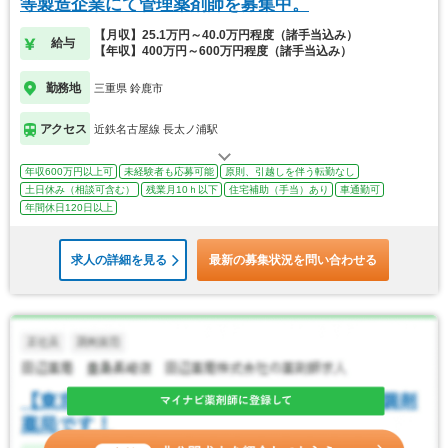
等製造企業にて管理薬剤師を募集中。
【月収】25.1万円～40.0万円程度（諸手当込み）
給与
【年収】400万円～600万円程度（諸手当込み）
勤務地
三重県 鈴鹿市
アクセス
近鉄名古屋線 長太ノ浦駅
年収600万円以上可
未経験者も応募可能
原則、引越しを伴う転勤なし
土日休み（相談可含む）
残業月10ｈ以下
住宅補助（手当）あり
車通勤可
年間休日120日以上
求人の詳細を見る
最新の募集状況を問い合わせる