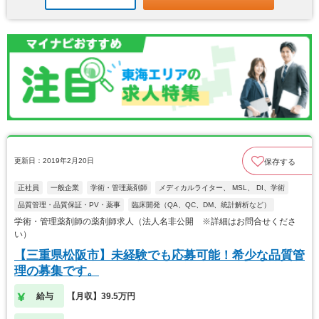
更新日：2019年2月20日
保存する
正社員
一般企業
学術・管理薬剤師
メディカルライター、 MSL、 DI、学術
品質管理・品質保証・PV・薬事
臨床開発（QA、QC、DM、統計解析など）
学術・管理薬剤師の薬剤師求人（法人名非公開 ※詳細はお問合せくださ
い）
【三重県松阪市】未経験でも応募可能！希少な品質管
理の募集です。
給与
【月収】39.5万円