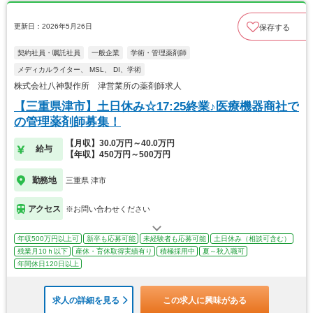
更新日：2026年5月26日
保存する
契約社員・嘱託社員
一般企業
学術・管理薬剤師
メディカルライター、 MSL、 DI、学術
株式会社八神製作所 津営業所の薬剤師求人
【三重県津市】土日休み☆17:25終業♪医療機器商社で
の管理薬剤師募集！
【月収】30.0万円～40.0万円
給与
【年収】450万円～500万円
勤務地
三重県 津市
アクセス
※お問い合わせください
年収500万円以上可
新卒も応募可能
未経験者も応募可能
土日休み（相談可含む）
残業月10ｈ以下
産休・育休取得実績有り
積極採用中
夏～秋入職可
年間休日120日以上
求人の詳細を見る
この求人に興味がある