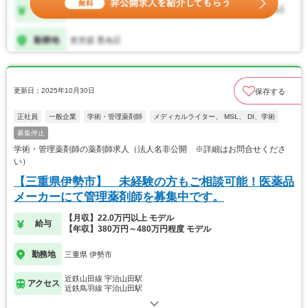
更新日：2025年10月30日
保存する
正社員
一般企業
学術・管理薬剤師
メディカルライター、 MSL、 DI、学術
募集停止
学術・管理薬剤師の薬剤師求人（法人名非公開 ※詳細はお問合せくださ
い）
【三重県伊勢市】 未経験の方もご相談可能！医薬品
メーカーにて管理薬剤師を募集中です。
【月収】22.0万円以上 モデル
給与
【年収】380万円～480万円程度 モデル
勤務地
三重県 伊勢市
近鉄山田線 宇治山田駅
アクセス
近鉄鳥羽線 宇治山田駅