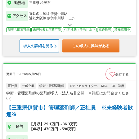
勤務地
三重県 松阪市
近鉄名古屋線 伊勢中川駅
アクセス
近鉄大阪線 伊勢中川駅…ほか
新卒も応募可能
未経験者も応募可能
住宅補助（手当）あり
車通勤可
積極採用中
求人の詳細を見る
この求人に興味がある
更新日：2026年5月26日
保存する
正社員
一般企業
学術・管理薬剤師
メディカルライター、 MSL、 DI、学術
学術・管理薬剤師の薬剤師求人（法人名非公開 ※詳細はお問合せくださ
い）
【三重県伊賀市】管理薬剤師／正社員 ※未経験者歓
迎※
【月収】29.1万円～36.3万円
給与
【年収】470万円～590万円