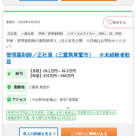
更新日：2026年5月26日
保存する
正社員
一般企業
学術・管理薬剤師
メディカルライター、 MSL、 DI、学術
学術・管理薬剤師の薬剤師求人（法人名非公開 ※詳細はお問合せくださ
い）
管理薬剤師／正社員（三重県尾鷲市） ※未経験者歓
迎
【月収】29.1万円～36.3万円
給与
【年収】470万円～590万円
勤務地
三重県 尾鷲市
アクセス
ＪＲ紀勢本線(亀山－新宮) 尾鷲駅
年収550万円以上可
原則、引越しを伴う転勤なし
残業月10ｈ以下
駅チカ
積極採用中
夏～秋入職可
年間休日120日以上
求人の詳細を見る
この求人に興味がある