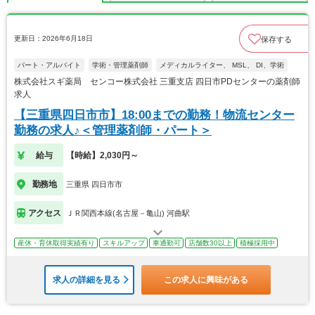
更新日：2026年6月18日
保存する
パート・アルバイト
学術・管理薬剤師
メディカルライター、 MSL、 DI、学術
株式会社スギ薬局 センコー株式会社 三重支店 四日市PDセンターの薬剤師
求人
【三重県四日市市】18:00までの勤務！物流センター
勤務の求人♪＜管理薬剤師・パート＞
給与
【時給】2,030円～
勤務地
三重県 四日市市
アクセス
ＪＲ関西本線(名古屋－亀山) 河曲駅
産休・育休取得実績有り
スキルアップ
車通勤可
店舗数30以上
積極採用中
求人の詳細を見る
この求人に興味がある