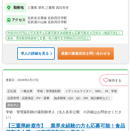
勤務地
三重県 津市,三重県 四日市市
近鉄名古屋線 近鉄四日市駅
アクセス
近鉄湯の山線 近鉄四日市駅
年収450万円以上可
新卒も応募可能
未経験者も応募可能
土日休み（相談可含む）
産休・育休取得実績有り
夏～秋入職可
年間休日120日以上
求人の詳細を見る
最新の募集状況を問い合わせる
更新日：2026年2月17日
保存する
正社員
一般企業
学術・管理薬剤師
メディカルライター、 MSL、 DI、学術
品質管理・品質保証・PV・薬事
臨床開発（QA、QC、DM、統計解析など）
募集停止
学術・管理薬剤師の薬剤師求人（法人名非公開 ※詳細はお問合せくださ
い）
【三重県鈴鹿市】 業界未経験の方も応募可能！食品