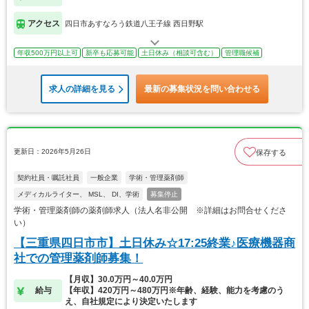
アクセス
四日市あすなろう鉄道八王子線 西日野駅
年収500万円以上可
新卒も応募可能
土日休み（相談可含む）
管理職候補
求人の詳細を見る
最新の募集状況を問い合わせる
更新日：2026年5月26日
保存する
契約社員・嘱託社員
一般企業
学術・管理薬剤師
メディカルライター、 MSL、 DI、学術
募集停止
学術・管理薬剤師の薬剤師求人（法人名非公開 ※詳細はお問合せくださ
い）
【三重県四日市市】土日休み☆17:25終業♪医療機器商
社での管理薬剤師募集！
【月収】30.0万円～40.0万円
給与
【年収】420万円～480万円※年齢、経験、能力を考慮のう
え、自社規定により決定いたします